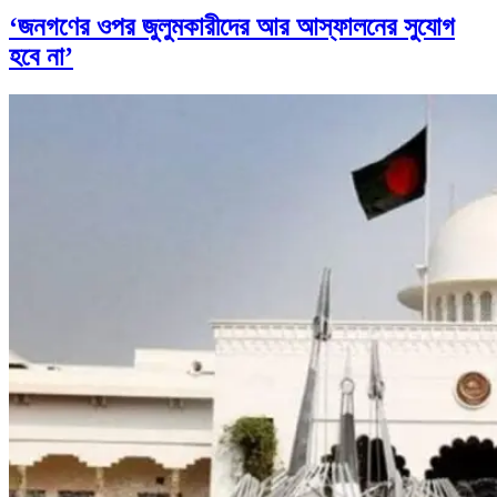
‘জনগণের ওপর জুলুমকারীদের আর আস্ফালনের সুযোগ
হবে না’