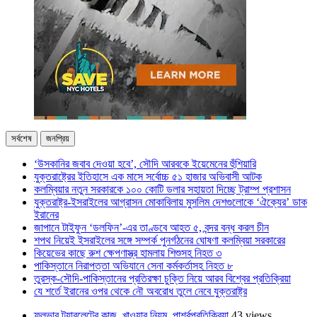
সর্বশেষ
জনপ্রিয়
‘উসকানির জবাব দেওয়া হবে’, সৌদি আরবকে ইয়েমেনের হুঁশিয়ারি
যুক্তরাষ্ট্রের ইতিহাসে এক মাসে সর্বোচ্চ ৫১ হাজার অভিবাসী আটক
কলম্বিয়ার নতুন সরকারকে ১০০ কোটি ডলার সহায়তা দিচ্ছে ট্রাম্প প্রশাসন
যুক্তরাষ্ট্র-ইসরাইলের আগ্রাসন মোকাবিলায় মুসলিম দেশগুলোকে ‘ঐক্যের’ ডাক
ইরানের
জাপানে টাইফুন ‘ডলফিন’-এর তাণ্ডবে আহত ৫, বন্দর বন্ধ করল চীন
শপথ নিয়েই ইসরাইলের সঙ্গে সম্পর্ক পুনর্গঠনের ঘোষণা কলম্বিয়া সরকারের
কিয়েভের কাছে রুশ ক্ষেপণাস্ত্র হামলায় শিশুসহ নিহত ৩
পাকিস্তানে নিরাপত্তা অভিযানে সেনা কর্মকর্তাসহ নিহত ৮
তুরস্ক-সৌদি-পাকিস্তানের প্রতিরক্ষা চুক্তি নিয়ে আরব বিশ্বের প্রতিক্রিয়া
যে শর্তে ইরানের ওপর থেকে নৌ অবরোধ তুলে নেবে যুক্তরাষ্ট্র
ফ্লুভার ট্যাবলেটের কাজ, খাওয়ার নিয়ম, পার্শ্বপ্রতিক্রিয়া
43 views