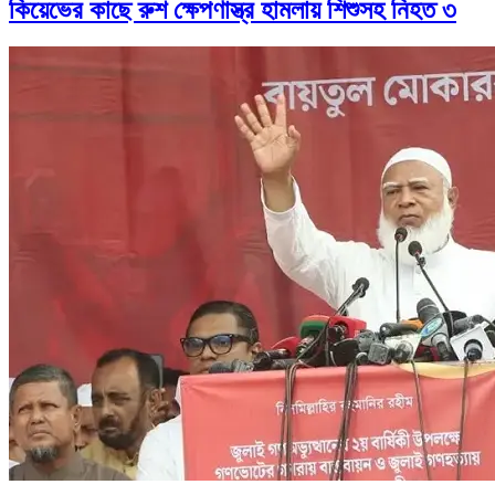
কিয়েভের কাছে রুশ ক্ষেপণাস্ত্র হামলায় শিশুসহ নিহত ৩