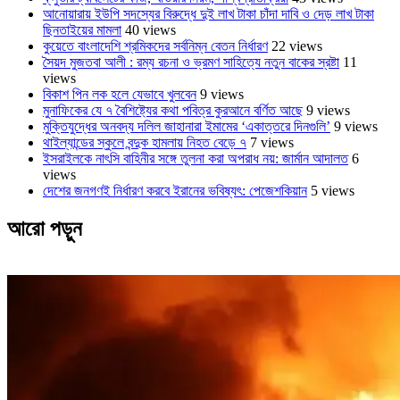
আনোয়ারায় ইউপি সদস্যের বিরুদ্ধে দুই লাখ টাকা চাঁদা দাবি ও দেড় লাখ টাকা
ছিনতাইয়ের মামলা
40 views
কুয়েতে বাংলাদেশি শ্রমিকদের সর্বনিম্ন বেতন নির্ধারণ
22 views
সৈয়দ মুজতবা আলী : রম্য রচনা ও ভ্রমণ সাহিত্যে নতুন বাকের স্রষ্টা
11
views
বিকাশ পিন লক হলে যেভাবে খুলবেন
9 views
মুনাফিকের যে ৭ বৈশিষ্ট্যের কথা পবিত্র কুরআনে বর্ণিত আছে
9 views
মুক্তিযুদ্ধের অনবদ্য দলিল জাহানারা ইমামের ‘একাত্তরে দিনগুলি’
9 views
থাইল্যান্ডের স্কুলে বন্দুক হামলায় নিহত বেড়ে ৭
7 views
ইসরাইলকে নাৎসি বাহিনীর সঙ্গে তুলনা করা অপরাধ নয়: জার্মান আদালত
6
views
দেশের জনগণই নির্ধারণ করবে ইরানের ভবিষ্যৎ: পেজেশকিয়ান
5 views
আরো পড়ুন