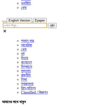
অর্থনীতি
খেলা
English Version
Epaper
খুজুঁন
প্রধান খবর
আমেরিকা
খেলা
ধর্ম
ফিচার
বাংলাদেশ
বিশ্বজুড়ে
মুক্তমত
রাজনীতি
শিক্ষা
স্বাস্থ্যকথা
শিল্প-সাহিত্য
Classified / বিজ্ঞাপন
আমাদের সাথে থাকুন