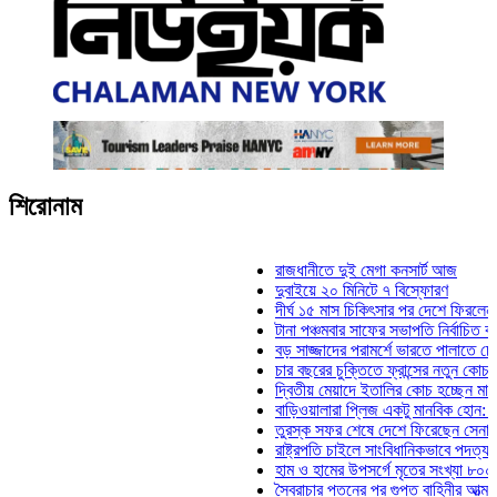
শিরোনাম
রাজধানীতে দুই মেগা কনসার্ট আজ
দুবাইয়ে ২০ মিনিটে ৭ বিস্ফোরণ
দীর্ঘ ১৫ মাস চিকিৎসার পর দেশে ফিরলেন ইলিয়াস
টানা পঞ্চমবার সাফের সভাপতি নির্বাচিত কাজী সালা
বড় সাজ্জাদের পরামর্শে ভারতে পালাতে চেয়েছি
চার বছরের চুক্তিতে ফ্রান্সের নতুন কোচ জিদান
দ্বিতীয় মেয়াদে ইতালির কোচ হচ্ছেন মানচিনি
বাড়িওয়ালারা প্লিজ একটু মানবিক হোন: মনিরা মিঠ
তুরস্ক সফর শেষে দেশে ফিরেছেন সেনাপ্রধান 
রাষ্ট্রপতি চাইলে সাংবিধানিকভাবে পদত্যাগ করতে পার
হাম ও হামের উপসর্গে মৃতের সংখ্যা ৮০০ ছাড়াল
স্বৈরাচার পতনের পর গুপ্ত বাহিনীর আত্মপ্রকাশ: প্