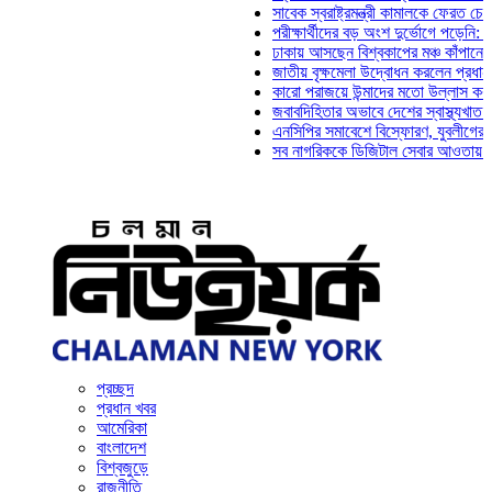
সাবেক স্বরাষ্ট্রমন্ত্রী কামালকে ফেরত চেয়ে দিল্ল
পরীক্ষার্থীদের বড় অংশ দুর্ভোগে পড়েনি: ড. মাহ্‌
ঢাকায় আসছেন বিশ্বকাপের মঞ্চ কাঁপানো সেই সঞ্জ
জাতীয় বৃক্ষমেলা উদ্বোধন করলেন প্রধানমন্ত্রী
কারো পরাজয়ে উন্মাদের মতো উল্লাস করতে হয় ন
জবাবদিহিতার অভাবে দেশের স্বাস্থ্যখাত নানা স
এনসিপির সমাবেশে বিস্ফোরণ, যুবলীগের দুই নেতা
সব নাগরিককে ডিজিটাল সেবার আওতায় আনতে হবে:
প্রচ্ছদ
প্রধান খবর
আমেরিকা
বাংলাদেশ
বিশ্বজুড়ে
রাজনীতি