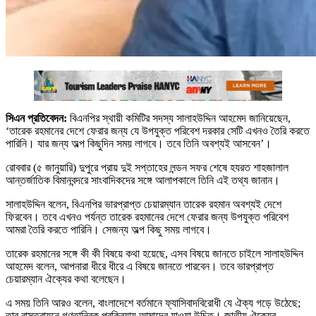
সিএন প্রতিবেদন:
বিএনপির স্থায়ী কমিটির সদস্য সালাহউদ্দিন আহমেদ জানিয়েছেন,
‘তারেক রহমানের দেশে ফেরার জন্য যে উপযুক্ত পরিবেশ দরকার সেটি এখনও তৈরি করতে
পারিনি। যার জন্য অল্প কিছুদিন সময় লাগবে। তবে তিনি অবশ্যই আসবেন’।
রোববার (৫ জানুয়ারি) দুপুরে প্রায় দুই সপ্তাহের লন্ডন সফর শেষে হযরত শাহজালাল
আন্তর্জাতিক বিমানবন্দরে সাংবাদিকদের সঙ্গে আলাপকালে তিনি এই তথ্য জানান।
সালাহউদ্দিন বলেন, বিএনপির ভারপ্রাপ্ত চেয়ারম্যান তারেক রহমান অবশ্যই দেশে
ফিরবেন। তবে এখনও পর্যন্ত তারেক রহমানের দেশে ফেরার জন্য উপযুক্ত পরিবেশ
আমরা তৈরি করতে পারিনি। সেজন্য অল্প কিছু সময় লাগবে।
তারেক রহমানের সঙ্গে কী কী বিষয়ে কথা হয়েছে, এসব বিষয়ে জানতে চাইলে সালাহউদ্দিন
আহমেদ বলেন, আপনারা ধীরে ধীরে এ বিষয়ে জানতে পারবেন। তবে ভারপ্রাপ্ত
চেয়ারম্যান ঐক্যের কথা বলেছেন।
এ সময় তিনি আরও বলেন, বাংলাদেশে বর্তমানে ফ্যাসিবাদবিরোধী যে ঐক্য গড়ে উঠেছে;
তার বাস্তবায়নে গণতান্ত্রিক প্রক্রিয়ায় আমাদের যাওয়া উচিত। জাতীয় ঐক্যের