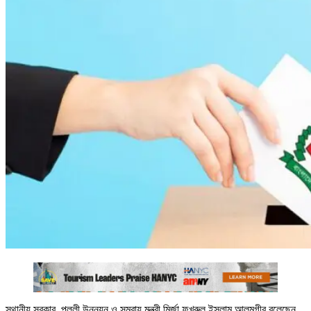
স্থানীয় সরকার, পল্লী উন্নয়ন ও সমবায় মন্ত্রী মির্জা ফখরুল ইসলাম আলমগীর বলেছেন,