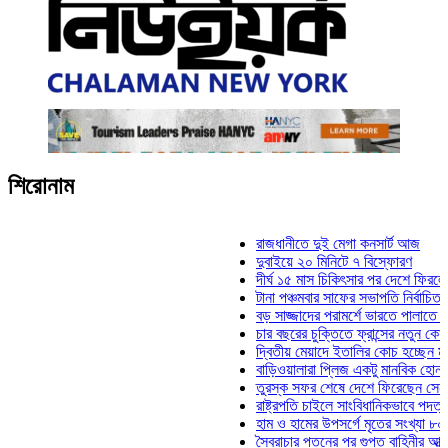
শিরোনাম
রাজধানীতে দুই মেগা কনসার্ট আজ
দুবাইয়ে ২০ মিনিটে ৭ বিস্ফোরণ
দীর্ঘ ১৫ মাস চিকিৎসার পর দেশে ফিরলেন ইল
টানা পঞ্চমবার সাফের সভাপতি নির্বাচিত কাজী
বড় সাজ্জাদের পরামর্শে ভারতে পালাতে চেয
চার বছরের চুক্তিতে ফ্রান্সের নতুন কোচ জি
দ্বিতীয় মেয়াদে ইতালির কোচ হচ্ছেন মানচিন
বাড়িওয়ালারা প্লিজ একটু মানবিক হোন: মনিরা
তুরস্ক সফর শেষে দেশে ফিরেছেন সেনাপ্র
রাষ্ট্রপতি চাইলে সাংবিধানিকভাবে পদত্যাগ করতে
হাম ও হামের উপসর্গে মৃতের সংখ্যা ৮০০ ছা
স্বৈরাচার পতনের পর গুপ্ত বাহিনীর আত্মপ্রকাশ