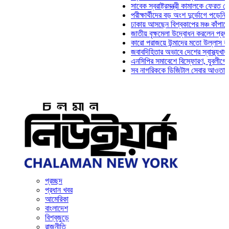
সাবেক স্বরাষ্ট্রমন্ত্রী কামালকে ফেরত চেয়ে 
পরীক্ষার্থীদের বড় অংশ দুর্ভোগে পড়েনি: ড. ম
ঢাকায় আসছেন বিশ্বকাপের মঞ্চ কাঁপানো সেই 
জাতীয় বৃক্ষমেলা উদ্বোধন করলেন প্রধানমন্ত্র
কারো পরাজয়ে উন্মাদের মতো উল্লাস করতে হ
জবাবদিহিতার অভাবে দেশের স্বাস্থ্যখাত না
এনসিপির সমাবেশে বিস্ফোরণ, যুবলীগের দুই 
সব নাগরিককে ডিজিটাল সেবার আওতায় আনতে হ
প্রচ্ছদ
প্রধান খবর
আমেরিকা
বাংলাদেশ
বিশ্বজুড়ে
রাজনীতি