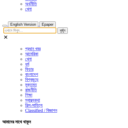
অর্থনীতি
খেলা
English Version
Epaper
খুজুঁন
প্রধান খবর
আমেরিকা
খেলা
ধর্ম
ফিচার
বাংলাদেশ
বিশ্বজুড়ে
মুক্তমত
রাজনীতি
শিক্ষা
স্বাস্থ্যকথা
শিল্প-সাহিত্য
Classified / বিজ্ঞাপন
আমাদের সাথে থাকুন