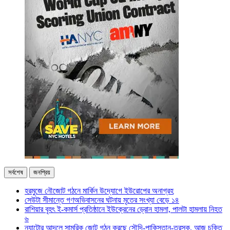
সর্বশেষ
জনপ্রিয়
হরমুজে নৌজোট গঠনে মার্কিন উদ্যোগে ইউরোপের অনাগ্রহ
সেউটা সীমান্তে গণঅভিবাসনের ঘটনায় মৃতের সংখ্যা বেড়ে ১৪
রাশিয়ার বৃহৎ ই-কমার্স প্রতিষ্ঠানে ইউক্রেনের ড্রোন হামলা, পালটা হামলায় নিহত
৬
ন্যাটোর আদলে সামরিক জোট গঠন করছে সৌদি-পাকিস্তান-তুরস্ক, আজ চুক্তি