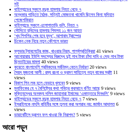
সই
থাইল্যান্ডের স্কুলে বন্দুক হামলায় নিহত বেড়ে ৭
অন্ধকার গাড়িতে বৈঠক, সত্যিই মোজতবা খামেনি ছিলেন কিনা সন্দিহান
পেজেশকিয়ান
থাইল্যান্ডে স্কুলে এলোপাতাড়ি গুলি, নিহত ৭
সৌদিতে হুথিদের হামলায় শিশুসহ ১১ জন আহত
‘খুব শিগগির শেষ হবে যুদ্ধ’, আশাবাদ ট্রাম্পের
চিকেন নেক নিয়ে নতুন কৌশলে ভারত
ফ্লুভার ট্যাবলেটের কাজ, খাওয়ার নিয়ম, পার্শ্বপ্রতিক্রিয়া
41 views
আনোয়ারায় ইউপি সদস্যের বিরুদ্ধে দুই লাখ টাকা চাঁদা দাবি ও দেড় লাখ টাকা
ছিনতাইয়ের মামলা
40 views
কুয়েতে বাংলাদেশি শ্রমিকদের সর্বনিম্ন বেতন নির্ধারণ
20 views
সৈয়দ মুজতবা আলী : রম্য রচনা ও ভ্রমণ সাহিত্যে নতুন বাকের স্রষ্টা
11
views
বিকাশ পিন লক হলে যেভাবে খুলবেন
9 views
মুনাফিকের যে ৭ বৈশিষ্ট্যের কথা পবিত্র কুরআনে বর্ণিত আছে
9 views
মুক্তিযুদ্ধের অনবদ্য দলিল জাহানারা ইমামের ‘একাত্তরে দিনগুলি’
9 views
থাইল্যান্ডের স্কুলে বন্দুক হামলায় নিহত বেড়ে ৭
7 views
ইসরাইলকে নাৎসি বাহিনীর সঙ্গে তুলনা করা অপরাধ নয়: জার্মান আদালত
6
views
ডায়াবেটিসে ড্রাগন ফল খাওয়া কি নিরাপদ?
5 views
আরো পড়ুন