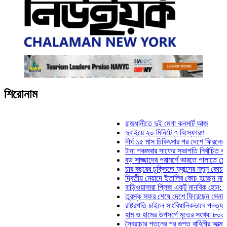
শিরোনাম
রাজধানীতে দুই মেগা কনসার্ট আজ
দুবাইয়ে ২০ মিনিটে ৭ বিস্ফোরণ
দীর্ঘ ১৫ মাস চিকিৎসার পর দেশে ফিরলেন ইলিয়াস 
টানা পঞ্চমবার সাফের সভাপতি নির্বাচিত কাজী সালা
বড় সাজ্জাদের পরামর্শে ভারতে পালাতে চেয়েছিল
চার বছরের চুক্তিতে ফ্রান্সের নতুন কোচ জিদান
দ্বিতীয় মেয়াদে ইতালির কোচ হচ্ছেন মানচিনি
বাড়িওয়ালারা প্লিজ একটু মানবিক হোন: মনিরা মিঠু
তুরস্ক সফর শেষে দেশে ফিরেছেন সেনাপ্রধান 
রাষ্ট্রপতি চাইলে সাংবিধানিকভাবে পদত্যাগ করতে পারে
হাম ও হামের উপসর্গে মৃতের সংখ্যা ৮০০ ছাড়াল
স্বৈরাচার পতনের পর গুপ্ত বাহিনীর আত্মপ্রকাশ: প্র