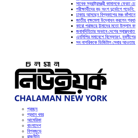
সাবেক স্বরাষ্ট্রমন্ত্রী কামালকে ফেরত চেয়ে দিল্লি
পরীক্ষার্থীদের বড় অংশ দুর্ভোগে পড়েনি: ড. মাহ্‌দ
ঢাকায় আসছেন বিশ্বকাপের মঞ্চ কাঁপানো সেই সঞ্জ
জাতীয় বৃক্ষমেলা উদ্বোধন করলেন প্রধানমন্ত্রী
কারো পরাজয়ে উন্মাদের মতো উল্লাস করতে হয় না
জবাবদিহিতার অভাবে দেশের স্বাস্থ্যখাত নানা সং
এনসিপির সমাবেশে বিস্ফোরণ, যুবলীগের দুই নেতাক
সব নাগরিককে ডিজিটাল সেবার আওতায় আনতে হবে: 
প্রচ্ছদ
প্রধান খবর
আমেরিকা
বাংলাদেশ
বিশ্বজুড়ে
রাজনীতি