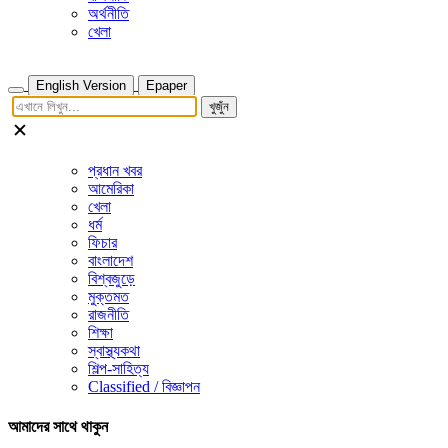
অর্থনীতি
খেলা
English Version
Epaper
খুজুঁন
প্রধান খবর
আমেরিকা
খেলা
ধর্ম
ফিচার
বাংলাদেশ
বিশ্বজুড়ে
মুক্তমত
রাজনীতি
শিক্ষা
স্বাস্থ্যকথা
শিল্প-সাহিত্য
Classified / বিজ্ঞাপন
আমাদের সাথে থাকুন