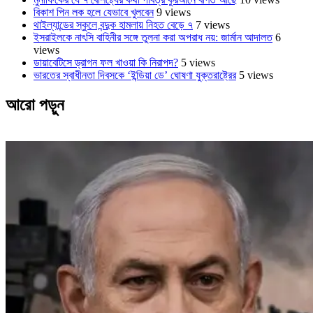
বিকাশ পিন লক হলে যেভাবে খুলবেন
9 views
থাইল্যান্ডের স্কুলে বন্দুক হামলায় নিহত বেড়ে ৭
7 views
ইসরাইলকে নাৎসি বাহিনীর সঙ্গে তুলনা করা অপরাধ নয়: জার্মান আদালত
6
views
ডায়াবেটিসে ড্রাগন ফল খাওয়া কি নিরাপদ?
5 views
ভারতের স্বাধীনতা দিবসকে ‘ইন্ডিয়া ডে’ ঘোষণা যুক্তরাষ্ট্রের
5 views
আরো পড়ুন