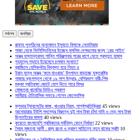
সর্বশেষ
জনপ্রিয়
রাফাহ পুনর্গঠনের অনুমোদন ইস্যুতে বিপাকে নেতানিয়াহু
গাজা থেকে ফিলিস্তিনিদের উচ্ছেদ মুসলিম দেশগুলোর জন্য ‘রেড লাইন’
অস্ত্র হস্তান্তরসহ শান্তি পরিকল্পনার পরের ধাপে যেতে প্রস্তুত হামাস
গৃহযুদ্ধে গড়াবে ইয়েমেনে চলমান সংঘাত?
ব্রাজিলে হেলিকপ্টার বিধ্বস্ত হয়ে নিহত ৪
ইরান যুদ্ধে অস্ত্র ‘কমে যাওয়ায়’ উৎপাদন বাড়াচ্ছে যুক্তরাষ্ট্র
গাজায় ধ্বংসস্তূপ থেকে ১৯ লাশ উদ্ধার, বেশিরভাগ নারী-শিশু
মক্কা প্রতিরক্ষা জোটে যোগ দিতে পারে মিসর
মোজতবা খামেনির ভিডিও প্রকাশ
সার্বিয়ায় ঐতিহাসিক সফরে গেলেন জেলেনস্কি
ফ্লুভার ট্যাবলেটের কাজ, খাওয়ার নিয়ম, পার্শ্বপ্রতিক্রিয়া
45 views
আনোয়ারায় ইউপি সদস্যের বিরুদ্ধে দুই লাখ টাকা চাঁদা দাবি ও দেড় লাখ টাকা
ছিনতাইয়ের মামলা
40 views
কুয়েতে বাংলাদেশি শ্রমিকদের সর্বনিম্ন বেতন নির্ধারণ
22 views
সৈয়দ মুজতবা আলী : রম্য রচনা ও ভ্রমণ সাহিত্যে নতুন বাকের স্রষ্টা
10
views
মুনাফিকের যে ৭ বৈশিষ্ট্যের কথা পবিত্র কুরআনে বর্ণিত আছে
10 views