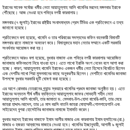
ইরানের সাবেক সর্বোচ্চ ধর্মীয় নেতা আয়াতুল্লাহ আলি খামেনির মরদেহ মঙ্গলবার ইরাকে
পৌঁছেছে। আজ নেওয়া হবে পবিত্র নগরী কারবালায়।
মঙ্গলবার (৭ জুলাই) ইরানের রাষ্ট্রীয় সংবাদমাধ্যম প্রেস টিভির এক প্রতিবেদনে এ তথ্য
জানানো হয়েছে।
প্রতিবেদনে বলা হয়েছে, খামেনি ও তার পরিবারের সদস্যদের কফিন বহনকারী বিমানটি
মঙ্গলবার রাতে নাজাফে অবতরণ করে। বিমানবন্দরে মহান নেতার সম্মানে একটি সরকারি
সংবর্ধনার আয়োজন করা হয়।
প্রতিবেদনে আরও বলা হয়েছে, বুধবার নাজাফ এবং পবিত্র নগরী কারবালায় আয়োজিত
জানাজায় কফিনগুলো নিয়ে যাওয়া হবে। এতে লাখো ইরাকি অংশ নেবেন বলে আশা করা
হচ্ছে। কারণ, আয়াতুল্লাহ খামেনি ইরাকেও একজন ধর্মীয় নেতা হিসেবে বিবেচিত ছিলেন
এবং দেশটির লাখো শিয়া মুসলমানের কাছে অনুকরণীয় ছিলেন। দেশটিতে খামেনির জানাজা
উপলক্ষে বুধবার সরকারি ছুটি ঘোষণা করা হয়েছে।
এর আগে রোববার তেহরানের গ্র্যান্ড স্কয়ারে খামেনির প্রথম জানাজা অনুষ্ঠিত হয়। এতে
ইরানের অন্যতম শীর্ষ ধর্মীয় ব্যক্তিত্ব আয়াতুল্লাহ জাফর সোবহানী শহীদ নেতা
আয়াতুল্লাহ আলি খামেনি, তার জামাতা ড. মেসবাহ-উল-হোদা বাঘেরি-কানি, তার মেয়ে
জাহরা হাদ্দাদ-আদেল, তার ১৪ মাস বয়সি নাতনি জাহরা মোহাম্মদী-গোলপায়েগানি এবং
সাইয়েদেহ বুশরা হোসেইনির জানাজার নামাজে ইমামতি করেন।
বুধবার মরদেহ ইরাকের নাজাফে ইমাম আলীর মাজার এবং কারবালায় ইমাম হুসাইনের (রা.)
মাজার ও হজরত আব্বাসের মাজারে নেওয়া হবে। খামেনির ইচ্ছানুযায়ী, আগামী ৯ জুলাই
মাশহাদে ইমাম রেজার পবিত্র মাজার প্রাঙ্গণে তাকে দাফন করা হবে।