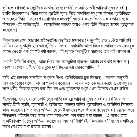
ফুটবলে বরাবরই আর্জেন্টিনার সমর্থক হিসেবে পরিচিত অভিনেত্রী আফিয়া নুসরাত বর্ষা।
চলতি বিশ্বকাপেও প্রিয় দলের প্রতিটি ম্যাচ নিয়ে সামাজিক মাধ্যমে নিজের প্রতিক্রিয়া
জানাচ্ছেন তিনি। তবে শেষ ষোলোর গুরুত্বপূর্ণ ম্যাচের আগে ভিন্ন এক বার্তায় চমকে
দিয়েছেন এই অভিনেত্রী। আর্জেন্টিনার সমর্থক হয়েও এবার তিনি মিশরের জয়ের প্রত্যাশা
করেছেন।
বিশ্বকাপের শেষ ষোলোর হাইভোল্টেজ লড়াইয়ে মঙ্গলবার (৭ জুলাই) রাত ১০টায় আটলান্টা
স্টেডিয়ামে মুখোমুখি হবে আর্জেন্টিনা ও মিশর। ম্যাচটির আগে নিজের ভেরিফায়েড ফেসবুক
পেজে দেওয়া এক পোস্টে বর্ষা জানান, এই ম্যাচে আর্জেন্টিনা হারলেও তার কষ্ট লাগবে না।
পোস্টে তিনি লিখেছেন, ‘আজ প্রিয় দল আর্জেন্টিনা হারলেও আমার মনে কষ্ট লাগবে না।
কারণ মন থেকে চাই দুনিয়ার বুকে মুসলিমদের জয় হোক; আমিন।’
বর্ষার এই মন্তব্য সামাজিক মাধ্যমে মিশ্র প্রতিক্রিয়ার জন্ম দিয়েছে। অনেক অনুসারী
তার বক্তব্যের সঙ্গে একাত্মতা প্রকাশ করেছেন। আবার অনেকে মনে করছেন, খেলাধুলার
সঙ্গে ধর্মীয় বিষয়কে যুক্ত করা ঠিক নয় এবং ফুটবলকে শুধুই খেলা হিসেবে দেখাই উচিত।
উল্লেখ্য, ২০১২ সালে চলচ্চিত্রে অভিষেক হয় আফিয়া নুসরাত বর্ষার। বেশির ভাগ
সময়ই তিনি স্বামী, ব্যবসায়ী ও অভিনেতা অনন্ত জলিল প্রযোজিত ও অভিনীত সিনেমায়
কাজ করেছেন। গত বছর অভিনয় ছেড়ে ইসলামের পথে জীবনযাপনের ঘোষণা দিলেও পরে
সিদ্ধান্ত পরিবর্তন করে হাতে থাকা কাজগুলো শেষ করার কথা জানান। এ বছরও তারা
একটি বিজ্ঞাপনচিত্রে অভিনয় করেছেন। এছাড়া শিগগিরই ‘কিল হিম ২’ সিনেমার শুটিংয়ে
অংশ নেওয়ার কথা রয়েছে তাদের।