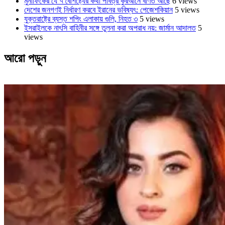
মুনাফিকের যে ৭ বৈশিষ্ট্যের কথা পবিত্র কুরআনে বর্ণিত আছে
6 views
দেশের জনগণই নির্ধারণ করবে ইরানের ভবিষ্যৎ: পেজেশকিয়ান
5 views
যুক্তরাষ্ট্রে ব্যস্ত শপিং এলাকায় গুলি, নিহত ৩
5 views
ইসরাইলকে নাৎসি বাহিনীর সঙ্গে তুলনা করা অপরাধ নয়: জার্মান আদালত
5
views
আরো পড়ুন