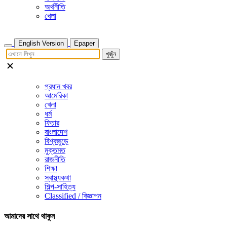
অর্থনীতি
খেলা
English Version
Epaper
খুজুঁন
প্রধান খবর
আমেরিকা
খেলা
ধর্ম
ফিচার
বাংলাদেশ
বিশ্বজুড়ে
মুক্তমত
রাজনীতি
শিক্ষা
স্বাস্থ্যকথা
শিল্প-সাহিত্য
Classified / বিজ্ঞাপন
আমাদের সাথে থাকুন