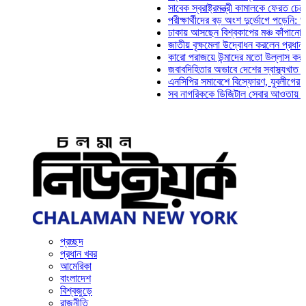
সাবেক স্বরাষ্ট্রমন্ত্রী কামালকে ফেরত চেয়ে দিল্লি
পরীক্ষার্থীদের বড় অংশ দুর্ভোগে পড়েনি: ড. মাহ্‌দ
ঢাকায় আসছেন বিশ্বকাপের মঞ্চ কাঁপানো সেই সঞ্জয
জাতীয় বৃক্ষমেলা উদ্বোধন করলেন প্রধানমন্ত্রী
কারো পরাজয়ে উন্মাদের মতো উল্লাস করতে হয় না
জবাবদিহিতার অভাবে দেশের স্বাস্থ্যখাত নানা সং
এনসিপির সমাবেশে বিস্ফোরণ, যুবলীগের দুই নেতাক
সব নাগরিককে ডিজিটাল সেবার আওতায় আনতে হবে: 
প্রচ্ছদ
প্রধান খবর
আমেরিকা
বাংলাদেশ
বিশ্বজুড়ে
রাজনীতি