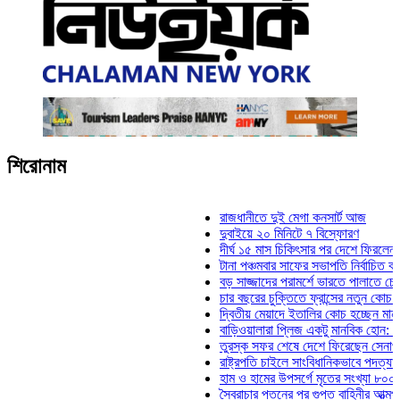
শিরোনাম
রাজধানীতে দুই মেগা কনসার্ট আজ
দুবাইয়ে ২০ মিনিটে ৭ বিস্ফোরণ
দীর্ঘ ১৫ মাস চিকিৎসার পর দেশে ফিরলেন ইলিয়াস 
টানা পঞ্চমবার সাফের সভাপতি নির্বাচিত কাজী সালাহ
বড় সাজ্জাদের পরামর্শে ভারতে পালাতে চেয়েছিল
চার বছরের চুক্তিতে ফ্রান্সের নতুন কোচ জিদান
দ্বিতীয় মেয়াদে ইতালির কোচ হচ্ছেন মানচিনি
বাড়িওয়ালারা প্লিজ একটু মানবিক হোন: মনিরা মিঠু
তুরস্ক সফর শেষে দেশে ফিরেছেন সেনাপ্রধান ও
রাষ্ট্রপতি চাইলে সাংবিধানিকভাবে পদত্যাগ করতে পারে
হাম ও হামের উপসর্গে মৃতের সংখ্যা ৮০০ ছাড়াল
স্বৈরাচার পতনের পর গুপ্ত বাহিনীর আত্মপ্রকাশ: প্র