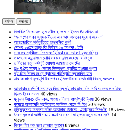
সর্বশেষ
জনপ্রিয়
বিতর্কিত সিদ্ধান্তে ভুল স্বীকার, ক্ষমা চাইলেন ইনফান্তিনো
‘জনগণের ওপর জুলুমকারীদের আর আস্ফালনের সুযোগ হবে না’
আন্তর্জাতিক স্বীকৃতিতে উচ্ছ্বসিত বুবলী
দেশের ২৩তম রাষ্ট্রপতি নির্বাচন ২০ আগস্ট : ইসি
ভারতের স্বাধীনতা দিবসকে ‘ইন্ডিয়া ডে’ ঘোষণা যুক্তরাষ্ট্রের
তরুণদের আন্দোলনে মোদি সরকার দুর্বল হয়েছে: ওয়াংচুক
৫ দিনের নতুন কর্মসূচি ঘোষণা জামায়াত জোটের
৪৮ ঘণ্টার মধ্যে ৬ জেলায় নিম্নাঞ্চল প্লাবিত হওয়ার শঙ্কা
দুই-তিন দিনের মধ্যে গ্যাসের পরিস্থিতি স্বাভাবিক হবে
মাঝ আকাশে মুখোমুখি ট্রাম্পের হেলিকপ্টার ও যাত্রীবাহী বিমান, অতঃপর…
আনোয়ারায় ইউপি সদস্যের বিরুদ্ধে দুই লাখ টাকা চাঁদা দাবি ও দেড় লাখ টাকা
ছিনতাইয়ের মামলা
40 views
ফ্লুভার ট্যাবলেটের কাজ, খাওয়ার নিয়ম, পার্শ্বপ্রতিক্রিয়া
36 views
কুয়েতে বাংলাদেশি শ্রমিকদের সর্বনিম্ন বেতন নির্ধারণ
20 views
মুক্তিযুদ্ধের অনবদ্য দলিল জাহানারা ইমামের ‘একাত্তরে দিনগুলি’
18 views
সৈয়দ মুজতবা আলী : রম্য রচনা ও ভ্রমণ সাহিত্যে নতুন বাকের স্রষ্টা
14
views
বিকাশ পিন লক হলে যেভাবে খুলবেন
8 views