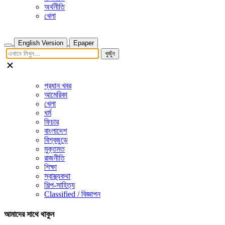
অর্থনীতি
খেলা
English Version
Epaper
খুজুঁন
প্রধান খবর
আমেরিকা
খেলা
ধর্ম
ফিচার
বাংলাদেশ
বিশ্বজুড়ে
মুক্তমত
রাজনীতি
শিক্ষা
স্বাস্থ্যকথা
শিল্প-সাহিত্য
Classified / বিজ্ঞাপন
আমাদের সাথে থাকুন