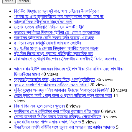
সর্বশেষ
জনপ্রিয়
বিতর্কিত সিদ্ধান্তে ভুল স্বীকার, ক্ষমা চাইলেন ইনফান্তিনো
‘জনগণের ওপর জুলুমকারীদের আর আস্ফালনের সুযোগ হবে না’
আন্তর্জাতিক স্বীকৃতিতে উচ্ছ্বসিত বুবলী
দেশের ২৩তম রাষ্ট্রপতি নির্বাচন ২০ আগস্ট : ইসি
ভারতের স্বাধীনতা দিবসকে ‘ইন্ডিয়া ডে’ ঘোষণা যুক্তরাষ্ট্রের
তরুণদের আন্দোলনে মোদি সরকার দুর্বল হয়েছে: ওয়াংচুক
৫ দিনের নতুন কর্মসূচি ঘোষণা জামায়াত জোটের
৪৮ ঘণ্টার মধ্যে ৬ জেলায় নিম্নাঞ্চল প্লাবিত হওয়ার শঙ্কা
দুই-তিন দিনের মধ্যে গ্যাসের পরিস্থিতি স্বাভাবিক হবে
মাঝ আকাশে মুখোমুখি ট্রাম্পের হেলিকপ্টার ও যাত্রীবাহী বিমান, অতঃপর…
আনোয়ারায় ইউপি সদস্যের বিরুদ্ধে দুই লাখ টাকা চাঁদা দাবি ও দেড় লাখ টাকা
ছিনতাইয়ের মামলা
40 views
ফ্লুভার ট্যাবলেটের কাজ, খাওয়ার নিয়ম, পার্শ্বপ্রতিক্রিয়া
36 views
কুয়েতে বাংলাদেশি শ্রমিকদের সর্বনিম্ন বেতন নির্ধারণ
20 views
মুক্তিযুদ্ধের অনবদ্য দলিল জাহানারা ইমামের ‘একাত্তরে দিনগুলি’
18 views
সৈয়দ মুজতবা আলী : রম্য রচনা ও ভ্রমণ সাহিত্যে নতুন বাকের স্রষ্টা
14
views
বিকাশ পিন লক হলে যেভাবে খুলবেন
8 views
মুনাফিকের যে ৭ বৈশিষ্ট্যের কথা পবিত্র কুরআনে বর্ণিত আছে
6 views
দেশের জনগণই নির্ধারণ করবে ইরানের ভবিষ্যৎ: পেজেশকিয়ান
5 views
যুক্তরাষ্ট্রে ব্যস্ত শপিং এলাকায় গুলি, নিহত ৩
5 views
ইসরাইলকে নাৎসি বাহিনীর সঙ্গে তুলনা করা অপরাধ নয়: জার্মান আদালত
5