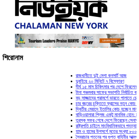
শিরোনাম
রাজধানীতে দুই মেগা কনসার্ট আজ
দুবাইয়ে ২০ মিনিটে ৭ বিস্ফোরণ
দীর্ঘ ১৫ মাস চিকিৎসার পর দেশে ফিরলেন ইলিয়াস ক
টানা পঞ্চমবার সাফের সভাপতি নির্বাচিত কাজী সালাহ
বড় সাজ্জাদের পরামর্শে ভারতে পালাতে চেয়েছিল
চার বছরের চুক্তিতে ফ্রান্সের নতুন কোচ জিদান
দ্বিতীয় মেয়াদে ইতালির কোচ হচ্ছেন মানচিনি
বাড়িওয়ালারা প্লিজ একটু মানবিক হোন: মনিরা মিঠু
তুরস্ক সফর শেষে দেশে ফিরেছেন সেনাপ্রধান ও
রাষ্ট্রপতি চাইলে সাংবিধানিকভাবে পদত্যাগ করতে পারেন
হাম ও হামের উপসর্গে মৃতের সংখ্যা ৮০০ ছাড়াল
স্বৈরাচার পতনের পর গুপ্ত বাহিনীর আত্মপ্রকাশ: প্রধ