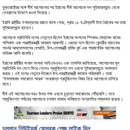
যুক্তরাষ্ট্রের সঙ্গে দীর্ঘ আলোচনার পর ইরানের শীর্ষ আলোচক দল সুইজারল্যান্ড থেকে
তেহরানের উদ্দেশে রওনা দিয়েছে।
ইরানি রাষ্ট্রীয় গণমাধ্যমের বরাতে জানা গেছে, প্রায় ১৮ ঘণ্টাব্যাপী টানা বৈঠকের পর তারা
সুইজারল্যান্ড ছাড়েন।
আলোচনা প্রতিনিধি দলের নেতৃত্বে ছিলেন ইরানের সংসদের স্পিকার মোহামেদ বাঘের
গালিবাফ এবং পররাষ্ট্রমন্ত্রী আব্বাস আরাগচি। এছাড়া দলে ছিলেন কেন্দ্রীয় ব্যাংকের
গভর্নর আবদোলনাসের হেম্মাতি, উপ-তেলমন্ত্রী হামিদ বুর্দ এবং পারমাণবিক আলোচনায়
অভিজ্ঞ আলি বাকেরি।
ইরানের রাষ্ট্রীয় সংবাদ সংস্থা আইএসএনএ এবং তাসনিম জানিয়েছে, আলোচনার মূল
প্রতিনিধি দল দেশে ফিরে গেলেও প্রযুক্তিগত দল এখনো সুইজারল্যান্ডে অবস্থান
করছে। ওই দলের নেতৃত্ব দিচ্ছেন উপ-পররাষ্ট্রমন্ত্রী কাজেম গরিবাবাদি। তারা
‘ইসলামাবাদ সমঝোতা স্মারক’ সংক্রান্ত প্রযুক্তিগত বিষয় নিয়ে আলোচনা চালিয়ে
যাবে।
দীর্ঘ এই আলোচনার পরও উভয় পক্ষ এখনো চূড়ান্ত সমঝোতায় পৌঁছায়নি। তবে
প্রযুক্তিগত পর্যায়ের আলোচনা চলমান থাকায় ভবিষ্যতে অগ্রগতির সম্ভাবনা রয়েছে।
চলমান নিউইয়র্ক ফেসবুক পেজ লাইক দিন