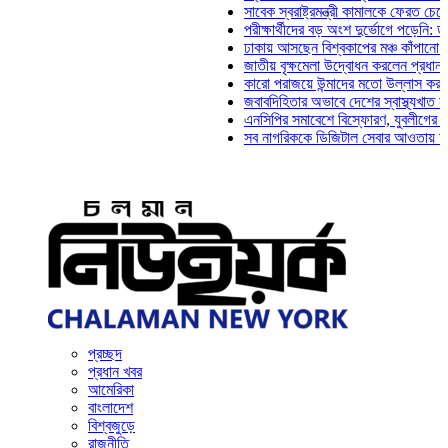
সাবেক স্বরাষ্ট্রমন্ত্রী কামালকে ফেরত চেয়ে দিল্লি
পরীক্ষার্থীদের বড় অংশ দুর্ভোগে পড়েনি: ড. মাহ্‌দ
ঢাকায় আসছেন বিশ্বকাপের মঞ্চ কাঁপানো সেই সঞ্জয
জাতীয় বৃক্ষমেলা উদ্বোধন করলেন প্রধানমন্ত্রী
কারো পরাজয়ে উন্মাদের মতো উল্লাস করতে হয় না:
জবাবদিহিতার অভাবে দেশের স্বাস্থ্যখাত নানা সং
এনসিপির সমাবেশে বিস্ফোরণ, যুবলীগের দুই নেতাক
সব নাগরিককে ডিজিটাল সেবার আওতায় আনতে হবে: অ
প্রচ্ছদ
প্রধান খবর
আমেরিকা
বাংলাদেশ
বিশ্বজুড়ে
রাজনীতি