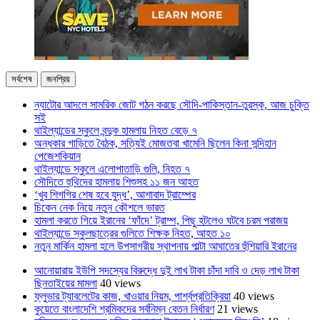
সর্বশেষ
জনপ্রিয়
ন্যাটোর আদলে সামরিক জোট গঠন করছে সৌদি-পাকিস্তান-তুরস্ক, আজ চুক্তি
সই
থাইল্যান্ডের স্কুলে বন্দুক হামলায় নিহত বেড়ে ৭
অন্ধকার গাড়িতে বৈঠক, সত্যিই মোজতবা খামেনি ছিলেন কিনা সন্দিহান
পেজেশকিয়ান
থাইল্যান্ডে স্কুলে এলোপাতাড়ি গুলি, নিহত ৭
সৌদিতে হুথিদের হামলায় শিশুসহ ১১ জন আহত
‘খুব শিগগির শেষ হবে যুদ্ধ’, আশাবাদ ট্রাম্পের
চিকেন নেক নিয়ে নতুন কৌশলে ভারত
হামলা করতে গিয়ে ইরানের ‘ফাঁদে’ ট্রাম্প, পিছু হটলেও ঘটবে চরম পরাজয়
থাইল্যান্ডে স্কুলছাত্রের গুলিতে শিক্ষক নিহত, আহত ১০
নতুন মার্কিন হামলা হলে উপসাগরীয় স্থাপনায় পাল্টা আঘাতের হুঁশিয়ারি ইরানের
আনোয়ারায় ইউপি সদস্যের বিরুদ্ধে দুই লাখ টাকা চাঁদা দাবি ও দেড় লাখ টাকা
ছিনতাইয়ের মামলা
40 views
ফ্লুভার ট্যাবলেটের কাজ, খাওয়ার নিয়ম, পার্শ্বপ্রতিক্রিয়া
40 views
কুয়েতে বাংলাদেশি শ্রমিকদের সর্বনিম্ন বেতন নির্ধারণ
21 views