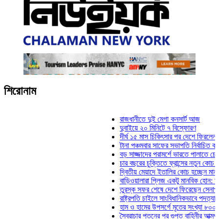
শিরোনাম
রাজধানীতে দুই মেগা কনসার্ট আজ
দুবাইয়ে ২০ মিনিটে ৭ বিস্ফোরণ
দীর্ঘ ১৫ মাস চিকিৎসার পর দেশে ফিরলেন ইলিয়াস
টানা পঞ্চমবার সাফের সভাপতি নির্বাচিত কাজী সাল
বড় সাজ্জাদের পরামর্শে ভারতে পালাতে চেয়েছি
চার বছরের চুক্তিতে ফ্রান্সের নতুন কোচ জিদান
দ্বিতীয় মেয়াদে ইতালির কোচ হচ্ছেন মানচিনি
বাড়িওয়ালারা প্লিজ একটু মানবিক হোন: মনিরা মিঠ
তুরস্ক সফর শেষে দেশে ফিরেছেন সেনাপ্রধান 
রাষ্ট্রপতি চাইলে সাংবিধানিকভাবে পদত্যাগ করতে পার
হাম ও হামের উপসর্গে মৃতের সংখ্যা ৮০০ ছাড়াল
স্বৈরাচার পতনের পর গুপ্ত বাহিনীর আত্মপ্রকাশ: প্