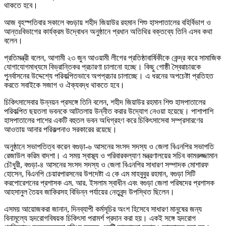
থাকতে হবে।
আজ বৃহস্পতিবার সকালে বগুড়ায় শহীদ জিয়াউর রহমান শিশু হাসপাতালের বহির্বিভাগ ও
আন্তঃবিভাগের কার্যক্রম উদ্বোধন অনুষ্ঠানে প্রধান অতিথির বক্তব্যে তিনি এসব কথা
বলেন।
প্রতিমন্ত্রী বলেন, আগামী ২৩ জুন আওয়ামী লীগের প্রতিষ্ঠাবার্ষিকীকে কেন্দ্র করে সামাজিক
যোগাযোগমাধ্যমে বিভ্রান্তিকর প্রচারণা চালানো হচ্ছে। কিছু গোষ্ঠী স্বৈরাচারকে
পুনর্বাসনের উদ্দেশ্যে পরিকল্পিতভাবে অপপ্রচার চালাচ্ছে। এ ধরনের অপচেষ্টা প্রতিহত
করতে সবাইকে সজাগ ও ঐক্যবদ্ধ থাকতে হবে।
চিকিৎসাসেবার উন্নয়ন প্রসঙ্গে তিনি বলেন, শহীদ জিয়াউর রহমান শিশু হাসপাতালের
পরিকল্পিত ছয়তলা ভবনকে আটতলায় উন্নীত করার উদ্যোগ নেওয়া হয়েছে। পাশাপাশি
হাসপাতালের পাশের একটি বহুতল ভবন অধিগ্রহণ করে চিকিৎসাসেবা সম্প্রসারণের
আওতায় আনার পরিকল্পনাও সরকারের রয়েছে।
অনুষ্ঠানে সভাপতিত্ব করেন বগুড়া-৬ আসনের সংসদ সদস্য ও জেলা বিএনপির সভাপতি
রেজাউল করিম বাদশা। এ সময় স্বাস্থ্য ও পরিবারকল্যাণ মন্ত্রণালয়ের সচিব কামরুজ্জামান
চৌধুরী, বগুড়া-৪ আসনের সংসদ সদস্য ও জেলা বিএনপির সাধারণ সম্পাদক মোশারফ
হোসেন, বিএনপি চেয়ারপারসনের উপদেষ্টা এ কে এম মাহবুবুর রহমান, বগুড়া সিটি
করপোরেশনের প্রশাসক এম. আর. ইসলাম স্বাধীন এবং বগুড়া জেলা পরিষদের প্রশাসক
আহসানুল তৈয়ব জাকিরসহ বিভিন্ন পর্যায়ের নেতৃবৃন্দ উপস্থিত ছিলেন।
এসময় আয়োজকরা জানান, দিনব্যাপী কর্মসূচির অংশ হিসেবে সাধারণ মানুষের জন্য
বিনামূল্যে হৃদরোগবিষয়ক চিকিৎসা পরামর্শ প্রদান করা হয়। একই সঙ্গে হৃদরোগ