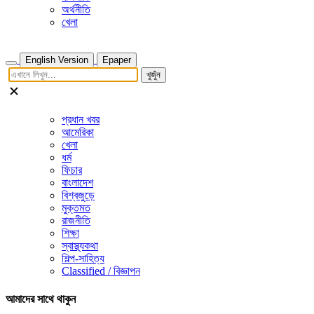
অর্থনীতি
খেলা
English Version
Epaper
খুজুঁন
প্রধান খবর
আমেরিকা
খেলা
ধর্ম
ফিচার
বাংলাদেশ
বিশ্বজুড়ে
মুক্তমত
রাজনীতি
শিক্ষা
স্বাস্থ্যকথা
শিল্প-সাহিত্য
Classified / বিজ্ঞাপন
আমাদের সাথে থাকুন