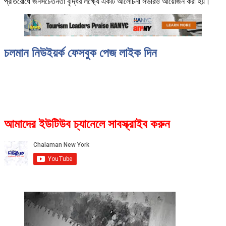
প্রতিরোধে জনসচেতনতা বৃদ্ধির লক্ষ্যে একটি আলোচনা সভারও আয়োজন করা হয়।
চলমান নিউইয়র্ক ফেসবুক পেজ লাইক দিন
আমাদের ইউটিউব চ্যানেলে সাবস্ক্রাইব করুন