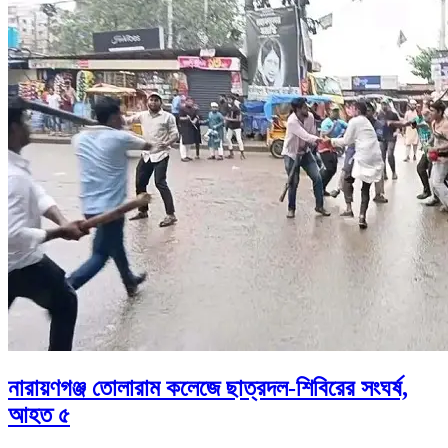
নারায়ণগঞ্জ তোলারাম কলেজে ছাত্রদল-শিবিরের সংঘর্ষ,
আহত ৫