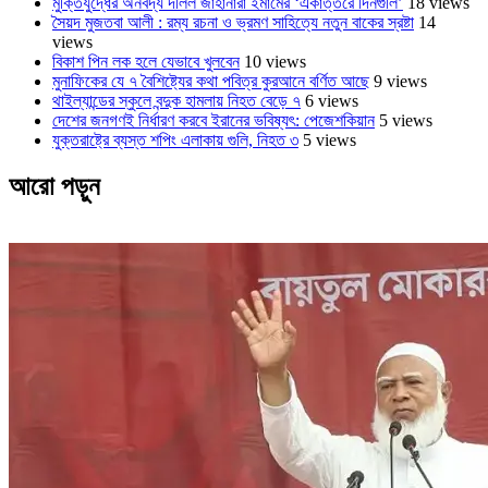
মুক্তিযুদ্ধের অনবদ্য দলিল জাহানারা ইমামের ‘একাত্তরে দিনগুলি’
18 views
সৈয়দ মুজতবা আলী : রম্য রচনা ও ভ্রমণ সাহিত্যে নতুন বাকের স্রষ্টা
14
views
বিকাশ পিন লক হলে যেভাবে খুলবেন
10 views
মুনাফিকের যে ৭ বৈশিষ্ট্যের কথা পবিত্র কুরআনে বর্ণিত আছে
9 views
থাইল্যান্ডের স্কুলে বন্দুক হামলায় নিহত বেড়ে ৭
6 views
দেশের জনগণই নির্ধারণ করবে ইরানের ভবিষ্যৎ: পেজেশকিয়ান
5 views
যুক্তরাষ্ট্রে ব্যস্ত শপিং এলাকায় গুলি, নিহত ৩
5 views
আরো পড়ুন