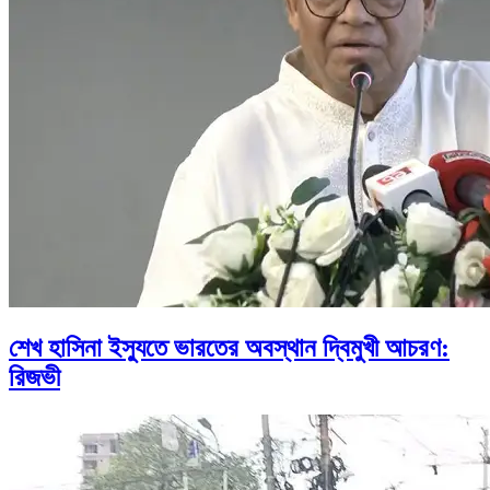
শেখ হাসিনা ইস্যুতে ভারতের অবস্থান দ্বিমুখী আচরণ:
রিজভী