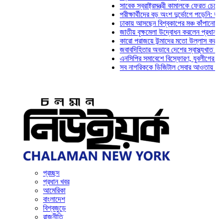
সাবেক স্বরাষ্ট্রমন্ত্রী কামালকে ফেরত চেয়ে দিল্
পরীক্ষার্থীদের বড় অংশ দুর্ভোগে পড়েনি: ড. মাহ্‌
ঢাকায় আসছেন বিশ্বকাপের মঞ্চ কাঁপানো সেই সঞ্
জাতীয় বৃক্ষমেলা উদ্বোধন করলেন প্রধানমন্ত্রী
কারো পরাজয়ে উন্মাদের মতো উল্লাস করতে হয় ন
জবাবদিহিতার অভাবে দেশের স্বাস্থ্যখাত নানা স
এনসিপির সমাবেশে বিস্ফোরণ, যুবলীগের দুই নেতা
সব নাগরিককে ডিজিটাল সেবার আওতায় আনতে হবে:
প্রচ্ছদ
প্রধান খবর
আমেরিকা
বাংলাদেশ
বিশ্বজুড়ে
রাজনীতি