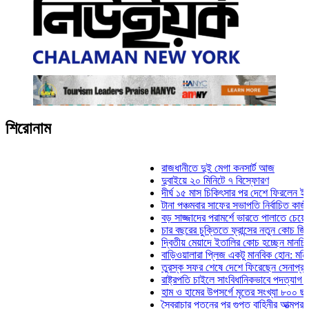
শিরোনাম
রাজধানীতে দুই মেগা কনসার্ট আজ
দুবাইয়ে ২০ মিনিটে ৭ বিস্ফোরণ
দীর্ঘ ১৫ মাস চিকিৎসার পর দেশে ফিরলেন ইলিয়াস কাঞ
টানা পঞ্চমবার সাফের সভাপতি নির্বাচিত কাজী সালাহউদ
বড় সাজ্জাদের পরামর্শে ভারতে পালাতে চেয়েছিলেন 
চার বছরের চুক্তিতে ফ্রান্সের নতুন কোচ জিদান
দ্বিতীয় মেয়াদে ইতালির কোচ হচ্ছেন মানচিনি
বাড়িওয়ালারা প্লিজ একটু মানবিক হোন: মনিরা মিঠু
তুরস্ক সফর শেষে দেশে ফিরেছেন সেনাপ্রধান ওয়া
রাষ্ট্রপতি চাইলে সাংবিধানিকভাবে পদত্যাগ করতে পারেন: 
হাম ও হামের উপসর্গে মৃতের সংখ্যা ৮০০ ছাড়াল
স্বৈরাচার পতনের পর গুপ্ত বাহিনীর আত্মপ্রকাশ: প্রধান