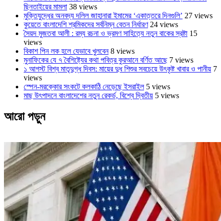
ছিনতাইয়ের মামলা
38 views
মুক্তিযুদ্ধের অনবদ্য দলিল জাহানারা ইমামের ‘একাত্তরে দিনগুলি’
27 views
কুয়েতে বাংলাদেশি শ্রমিকদের সর্বনিম্ন বেতন নির্ধারণ
24 views
সৈয়দ মুজতবা আলী : রম্য রচনা ও ভ্রমণ সাহিত্যে নতুন বাকের স্রষ্টা
15
views
বিকাশ পিন লক হলে যেভাবে খুলবেন
8 views
মুনাফিকের যে ৭ বৈশিষ্ট্যের কথা পবিত্র কুরআনে বর্ণিত আছে
7 views
১ আগস্ট বিশ্ব মাতৃদুগ্ধ দিবস: মায়ের দুধ শিশুর সবচেয়ে উৎকৃষ্ট খাবার ও পানীয়
7
views
স্পেন-মরক্কোর সংকটে কলকাঠি নেড়েছে ইসরাইল
5 views
মাছ উৎপাদনে বাংলাদেশের নতুন রেকর্ড, বিশ্বে দ্বিতীয়
5 views
আরো পড়ুন