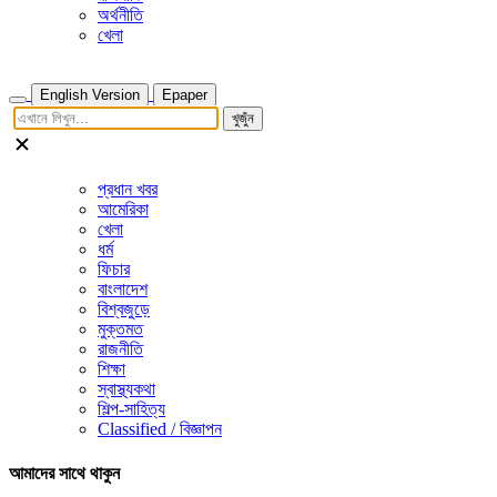
অর্থনীতি
খেলা
English Version
Epaper
খুজুঁন
প্রধান খবর
আমেরিকা
খেলা
ধর্ম
ফিচার
বাংলাদেশ
বিশ্বজুড়ে
মুক্তমত
রাজনীতি
শিক্ষা
স্বাস্থ্যকথা
শিল্প-সাহিত্য
Classified / বিজ্ঞাপন
আমাদের সাথে থাকুন