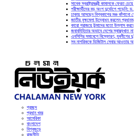
সাবেক স্বরাষ্ট্রমন্ত্রী কামালকে ফেরত চেয়ে দিল্লিকে 
পরীক্ষার্থীদের বড় অংশ দুর্ভোগে পড়েনি: ড. মাহ্‌দী আ
ঢাকায় আসছেন বিশ্বকাপের মঞ্চ কাঁপানো সেই সঞ্জয় 
জাতীয় বৃক্ষমেলা উদ্বোধন করলেন প্রধানমন্ত্রী
কারো পরাজয়ে উন্মাদের মতো উল্লাস করতে হয় না: চ
জবাবদিহিতার অভাবে দেশের স্বাস্থ্যখাত নানা সংকটে
এনসিপির সমাবেশে বিস্ফোরণ, যুবলীগের দুই নেতাকর্ম
সব নাগরিককে ডিজিটাল সেবার আওতায় আনতে হবে: অর্
প্রচ্ছদ
প্রধান খবর
আমেরিকা
বাংলাদেশ
বিশ্বজুড়ে
রাজনীতি