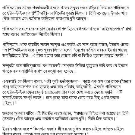
পাকিস্তানের সাবেক প্রধানমন্ত্রী ইমরান খানের মৃত্যুর গুজব উড়িয়ে দিয়েছেন পাকিস্তান
তেহরিক-ই-ইনসাফ (পিটিআই)-এর সিনেটর খুররম জিশান। তিনি বলেছেন, ইমরান খান
বেঁচে আছেন এবং বর্তমানে আদিয়ালা কারাগারে বন্দি আছেন।
পাকিস্তান ত্যাগের জন্য চাপ দেয়ার কৌশল হিসেবে ইমরান খানকে ‘আইসোলেশনে’ রাখা
হচ্ছে বলেও জানিয়েছেন সিনেটর জিশান।
পাকিস্তান থেকে ভারতীয় সংবাদ সংস্থা এএনআই-এর সঙ্গে আলাপকালে, ইমরান খানের
দল পিটিআই-এর সঙ্গে যুক্ত খুররম জিশান বলেন, ‘দেশের বর্তমান সরকার ইমরান খানের
জনপ্রিয়তায় ভীত। এ কারণে তারা তার কোনো ছবি বা ভিডিও প্রকাশ করতে দেয়নি।’
সম্প্রতি আফগানিস্তানের বেশ কয়েকটি সোশ্যাল মিডিয়া হ্যান্ডেল দাবি করে যে ইমরান
খানকে রাওয়ালপিন্ডির কারাগারে হত্যা করা হয়েছে।
এএনআই-কে জিশান বলেন, ‘এটা খুবই দুর্ভাগ্যজনক। প্রায় এক মাস ধরে তাকে (ইমরান
খান) আইসোলেশনে রাখা হয়েছে এবং তার পরিবার, আইনজীবী, এমনকি পাকিস্তান
তেহরিক-ই-ইনসাফের জ্যেষ্ঠ নেতাদেরও তার সাথে দেখা করতে দেওয়া হয়নি। এটি
মানবাধিকারের সম্পূর্ণ লঙ্ঘন। মনে হচ্ছে তারা তাকে জোর করে কিছু একটা করতে
চাইছে।’
গুজবের অবসান ঘটিয়ে এই সিনেটর আরও বলেন, ‘আমাদের নিশ্চিত করা হয়েছে যে তিনি
(ইমরান) বেঁচে আছেন এবং বর্তমানে আদিয়ালা জেলে বন্দি। তিনি ঠিক আছেন।’
ইমরান খানের সঙ্গে পাকিস্তান সরকার কী ধরনের চুক্তি করতে চাইছে জানতে চাইলে
জিশান বলেন, ‘তাকে দেশ ছেড়ে চুপ থাকতে বলা হয়েছে।’