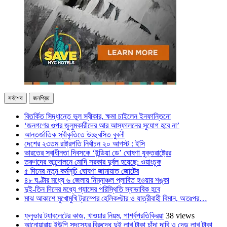
সর্বশেষ
জনপ্রিয়
বিতর্কিত সিদ্ধান্তে ভুল স্বীকার, ক্ষমা চাইলেন ইনফান্তিনো
‘জনগণের ওপর জুলুমকারীদের আর আস্ফালনের সুযোগ হবে না’
আন্তর্জাতিক স্বীকৃতিতে উচ্ছ্বসিত বুবলী
দেশের ২৩তম রাষ্ট্রপতি নির্বাচন ২০ আগস্ট : ইসি
ভারতের স্বাধীনতা দিবসকে ‘ইন্ডিয়া ডে’ ঘোষণা যুক্তরাষ্ট্রের
তরুণদের আন্দোলনে মোদি সরকার দুর্বল হয়েছে: ওয়াংচুক
৫ দিনের নতুন কর্মসূচি ঘোষণা জামায়াত জোটের
৪৮ ঘণ্টার মধ্যে ৬ জেলায় নিম্নাঞ্চল প্লাবিত হওয়ার শঙ্কা
দুই-তিন দিনের মধ্যে গ্যাসের পরিস্থিতি স্বাভাবিক হবে
মাঝ আকাশে মুখোমুখি ট্রাম্পের হেলিকপ্টার ও যাত্রীবাহী বিমান, অতঃপর…
ফ্লুভার ট্যাবলেটের কাজ, খাওয়ার নিয়ম, পার্শ্বপ্রতিক্রিয়া
38 views
আনোয়ারায় ইউপি সদস্যের বিরুদ্ধে দুই লাখ টাকা চাঁদা দাবি ও দেড় লাখ টাকা