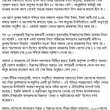
ইরাকের নিরাপত্তা বাহিনী হাশদ আশ-শাবির প্রাথমিক তথ্য অনুযায়ী, কারবালায় শোক
প্রকাশ করতে আসা মানুষের সংখ্যা ছিল ৪০ লাখেরও বেশি। আনুষ্ঠানিক কর্মসূচি শুরু
হওয়ার অনেক আগে থেকেই শহরের প্রধান সড়কগুলোতে তিল ধারণের জায়গা ছিল না।
এর আগে বুধবার সকালে পবিত্র শহর নাজাফে প্রথম শিয়া ইমাম, ইমাম আলী (আ.)-এর
মাজার প্রাঙ্গণ ও আশেপাশের রাস্তায় প্রায় ৩৮ লাখ মানুষের উপস্থিতিতে একটি অভূতপূর্ব
জানাজা অনুষ্ঠিত হয়। এরপরই প্রয়াত নেতার মরদেহ কারবালায় নিয়ে আসা হয়।
গত ২৮ ফেব্রুয়ারি ইরানের রাজধানী তেহরানে যুক্তরাষ্ট্র-ইসরায়েলের বিমান হামলায় নিহত
হন খামেনি। তার সঙ্গে একই হামলায় নিহত পরিবারের সদস্যদের মরদেহবাহী কফিনও
বুধবার বিকেলে বিখ্যাত ‘আরবাঈন সড়ক’ দিয়ে নাজাফ থেকে কারবালায় নিয়ে আসা হয়।
রাতে স্মরণসভার অংশ হিসেবে খামেনির মরদেহ কারবালার ইমাম হোসেন (আ.) ও তার ভাই
হযরত আব্বাস (আ.)-এর পবিত্র মাজার প্রাঙ্গণে নেওয়া হয়।
নাজাফ ও কারবালার এই বিশাল সমাগমকে নির্বিঘ্ন করতে ইরাকি কর্তৃপক্ষ দেশটিতে সাধারণ
ছুটি ঘোষণা করেছিল। ইরাকের বিভিন্ন প্রান্ত এবং পাশ্ববর্তী দেশগুলো থেকে লাখ লাখ
মানুষ রাতভর যাতায়াত করে এই শেষ বিদায় অনুষ্ঠানে যোগ দেন।
প্রেস টিভির তথ্যানুযায়ী, সপ্তম শতাব্দীতে কারবালার প্রান্তরে ইমাম হোসেনের শাহাদাত
বরণ শিয়া মুসলিমদের সংস্কৃতির একটি মূল ভিত্তি। এই পবিত্র শহরগুলোতে শহীদ নেতার
মরদেহের উপস্থিতি সাধারণ মানুষের মাঝে গভীর আবেগ ও ঐতিহাসিক তাৎপর্য তৈরি
করেছে। ইরাকি কর্মকর্তা ও প্রতিরোধ আন্দোলনের নেতারা এই বিশাল জনসমাগমকে
মার্কিন-ইসরায়েলি আগ্রাসনের বিরুদ্ধে ‘ঐক্য ও প্রতিরোধের বার্তা’ হিসেবে বর্ণনা
করেছেন।
সাদ্দাম হোসেনের শাসনামলে ইরাক ও ইরানের মধ্যে তীব্র বৈরিতা থাকলেও, ২০০৩ সালের