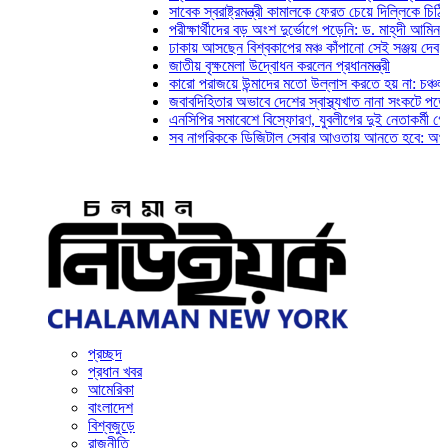
সাবেক স্বরাষ্ট্রমন্ত্রী কামালকে ফেরত চেয়ে দিল্লিকে চিঠি দিল ঢা
পরীক্ষার্থীদের বড় অংশ দুর্ভোগে পড়েনি: ড. মাহ্‌দী আমিন
ঢাকায় আসছেন বিশ্বকাপের মঞ্চ কাঁপানো সেই সঞ্জয় দেব
জাতীয় বৃক্ষমেলা উদ্বোধন করলেন প্রধানমন্ত্রী
কারো পরাজয়ে উন্মাদের মতো উল্লাস করতে হয় না: চঞ্চল
জবাবদিহিতার অভাবে দেশের স্বাস্থ্যখাত নানা সংকটে পড়েছে: জুব
এনসিপির সমাবেশে বিস্ফোরণ, যুবলীগের দুই নেতাকর্মী গ্রেফতার
সব নাগরিককে ডিজিটাল সেবার আওতায় আনতে হবে: অর্থমন্ত্রী
প্রচ্ছদ
প্রধান খবর
আমেরিকা
বাংলাদেশ
বিশ্বজুড়ে
রাজনীতি