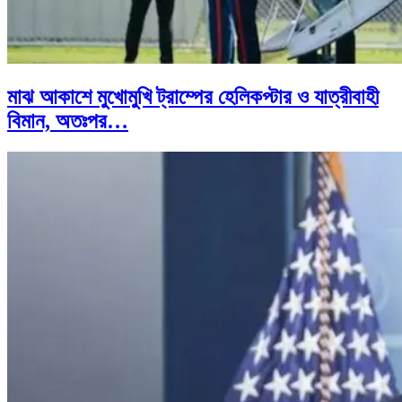
মাঝ আকাশে মুখোমুখি ট্রাম্পের হেলিকপ্টার ও যাত্রীবাহী
বিমান, অতঃপর…