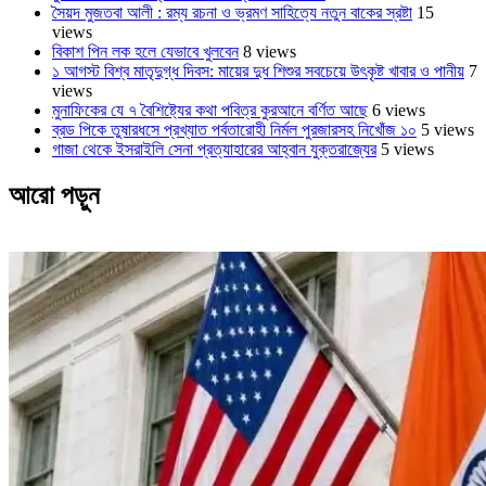
সৈয়দ মুজতবা আলী : রম্য রচনা ও ভ্রমণ সাহিত্যে নতুন বাকের স্রষ্টা
15
views
বিকাশ পিন লক হলে যেভাবে খুলবেন
8 views
১ আগস্ট বিশ্ব মাতৃদুগ্ধ দিবস: মায়ের দুধ শিশুর সবচেয়ে উৎকৃষ্ট খাবার ও পানীয়
7
views
মুনাফিকের যে ৭ বৈশিষ্ট্যের কথা পবিত্র কুরআনে বর্ণিত আছে
6 views
ব্রড পিকে তুষারধসে প্রখ্যাত পর্বতারোহী নির্মল ‍পুরজারসহ নিখোঁজ ১০
5 views
গাজা থেকে ইসরাইলি সেনা প্রত্যাহারের আহ্বান যুক্তরাজ্যের
5 views
আরো পড়ুন