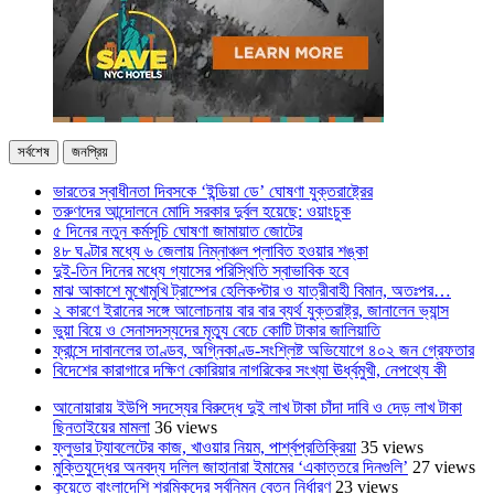
সর্বশেষ
জনপ্রিয়
ভারতের স্বাধীনতা দিবসকে ‘ইন্ডিয়া ডে’ ঘোষণা যুক্তরাষ্ট্রের
তরুণদের আন্দোলনে মোদি সরকার দুর্বল হয়েছে: ওয়াংচুক
৫ দিনের নতুন কর্মসূচি ঘোষণা জামায়াত জোটের
৪৮ ঘণ্টার মধ্যে ৬ জেলায় নিম্নাঞ্চল প্লাবিত হওয়ার শঙ্কা
দুই-তিন দিনের মধ্যে গ্যাসের পরিস্থিতি স্বাভাবিক হবে
মাঝ আকাশে মুখোমুখি ট্রাম্পের হেলিকপ্টার ও যাত্রীবাহী বিমান, অতঃপর…
২ কারণে ইরানের সঙ্গে আলোচনায় বার বার ব্যর্থ যুক্তরাষ্ট্র, জানালেন ভ্যান্স
ভুয়া বিয়ে ও সেনাসদস্যদের মৃত্যু বেচে কোটি টাকার জালিয়াতি
ফ্রান্সে দাবানলের তাণ্ডব, অগ্নিকাণ্ড-সংশ্লিষ্ট অভিযোগে ৪০২ জন গ্রেফতার
বিদেশের কারাগারে দক্ষিণ কোরিয়ার নাগরিকের সংখ্যা ঊর্ধ্বমুখী, নেপথ্যে কী
আনোয়ারায় ইউপি সদস্যের বিরুদ্ধে দুই লাখ টাকা চাঁদা দাবি ও দেড় লাখ টাকা
ছিনতাইয়ের মামলা
36 views
ফ্লুভার ট্যাবলেটের কাজ, খাওয়ার নিয়ম, পার্শ্বপ্রতিক্রিয়া
35 views
মুক্তিযুদ্ধের অনবদ্য দলিল জাহানারা ইমামের ‘একাত্তরে দিনগুলি’
27 views
কুয়েতে বাংলাদেশি শ্রমিকদের সর্বনিম্ন বেতন নির্ধারণ
23 views