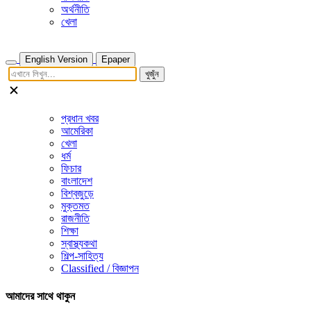
অর্থনীতি
খেলা
English Version
Epaper
খুজুঁন
প্রধান খবর
আমেরিকা
খেলা
ধর্ম
ফিচার
বাংলাদেশ
বিশ্বজুড়ে
মুক্তমত
রাজনীতি
শিক্ষা
স্বাস্থ্যকথা
শিল্প-সাহিত্য
Classified / বিজ্ঞাপন
আমাদের সাথে থাকুন