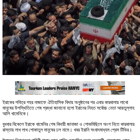
ইরাকের পবিত্র শহর নাজাফে ঐতিহাসিক বিদায় অনুষ্ঠানের পর এবার কারবালায় লাখো
মানুষের উপস্থিতিতে শেষ শ্রদ্ধা জানানো হলো ইরানের নিহত সর্বোচ্চ নেতা আয়তুল্লাহ
আলি খামেনিকে।
বুধবার বিকেলে ইরাকে খামেনির শেষ বিদায়ী জানাজা ও শোকমিছিলে অংশ নিতে কারবালার
রাস্তায় লাখ লাখ শোকাতুল মানুষের ঢল নামে। খবর ইরানি সংবাদমাধ্যম প্রেস টিভির।