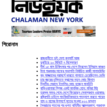
শিরোনাম
রাজধানীতে দুই মেগা কনসার্ট আজ
দুবাইয়ে ২০ মিনিটে ৭ বিস্ফোরণ
দীর্ঘ ১৫ মাস চিকিৎসার পর দেশে ফিরলেন ইলিয়াস কাঞ্চন
টানা পঞ্চমবার সাফের সভাপতি নির্বাচিত কাজী সালাহউদ্দিন
বড় সাজ্জাদের পরামর্শে ভারতে পালাতে চেয়েছিলেন ডেভিড ইমন
চার বছরের চুক্তিতে ফ্রান্সের নতুন কোচ জিদান
দ্বিতীয় মেয়াদে ইতালির কোচ হচ্ছেন মানচিনি
বাড়িওয়ালারা প্লিজ একটু মানবিক হোন: মনিরা মিঠু
তুরস্ক সফর শেষে দেশে ফিরেছেন সেনাপ্রধান ওয়াকার-উজ-জাম
রাষ্ট্রপতি চাইলে সাংবিধানিকভাবে পদত্যাগ করতে পারেন: স্বরাষ্ট্রমন
হাম ও হামের উপসর্গে মৃতের সংখ্যা ৮০০ ছাড়াল
স্বৈরাচার পতনের পর গুপ্ত বাহিনীর আত্মপ্রকাশ: প্রধানমন্ত্রী