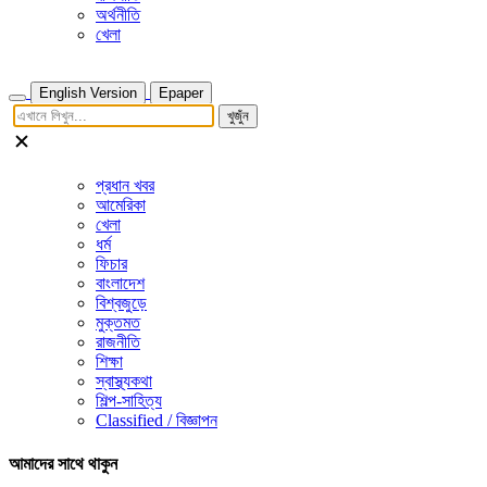
অর্থনীতি
খেলা
English Version
Epaper
খুজুঁন
প্রধান খবর
আমেরিকা
খেলা
ধর্ম
ফিচার
বাংলাদেশ
বিশ্বজুড়ে
মুক্তমত
রাজনীতি
শিক্ষা
স্বাস্থ্যকথা
শিল্প-সাহিত্য
Classified / বিজ্ঞাপন
আমাদের সাথে থাকুন