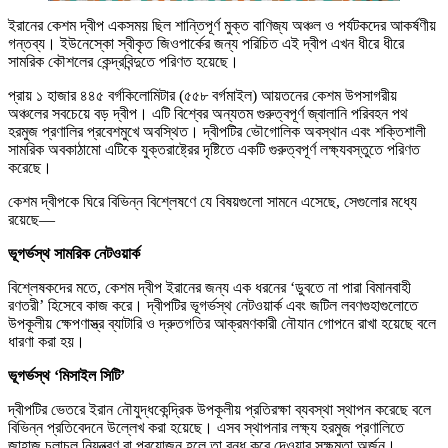
ইরানের কেশম দ্বীপ একসময় ছিল শান্তিপূর্ণ মুক্ত বাণিজ্য অঞ্চল ও পর্যটকদের আকর্ষণীয়
গন্তব্য। ইউনেস্কো স্বীকৃত জিওপার্কের জন্য পরিচিত এই দ্বীপ এখন ধীরে ধীরে
সামরিক কৌশলের কেন্দ্রবিন্দুতে পরিণত হয়েছে।
প্রায় ১ হাজার ৪৪৫ বর্গকিলোমিটার (৫৫৮ বর্গমাইল) আয়তনের কেশম উপসাগরীয়
অঞ্চলের সবচেয়ে বড় দ্বীপ। এটি বিশ্বের অন্যতম গুরুত্বপূর্ণ জ্বালানি পরিবহন পথ
হরমুজ প্রণালির প্রবেশমুখে অবস্থিত। দ্বীপটির ভৌগোলিক অবস্থান এবং শক্তিশালী
সামরিক অবকাঠামো এটিকে যুক্তরাষ্ট্রের দৃষ্টিতে একটি গুরুত্বপূর্ণ লক্ষ্যবস্তুতে পরিণত
করেছে।
কেশম দ্বীপকে ঘিরে বিভিন্ন বিশ্লেষণে যে বিষয়গুলো সামনে এসেছে, সেগুলোর মধ্যে
রয়েছে—
ভূগর্ভস্থ সামরিক নেটওয়ার্ক
বিশ্লেষকদের মতে, কেশম দ্বীপ ইরানের জন্য এক ধরনের ‘ডুবতে না পারা বিমানবাহী
রণতরী’ হিসেবে কাজ করে। দ্বীপটির ভূগর্ভস্থ নেটওয়ার্ক এবং জটিল লবণগুহাগুলোতে
উপকূলীয় ক্ষেপণাস্ত্র ব্যাটারি ও দ্রুতগতির আক্রমণকারী নৌযান গোপনে রাখা হয়েছে বলে
ধারণা করা হয়।
ভূগর্ভস্থ ‘মিসাইল সিটি’
দ্বীপটির ভেতরে ইরান নৌযুদ্ধকেন্দ্রিক উপকূলীয় প্রতিরক্ষা ব্যবস্থা স্থাপন করেছে বলে
বিভিন্ন প্রতিবেদনে উল্লেখ করা হয়েছে। এসব স্থাপনার লক্ষ্য হরমুজ প্রণালিতে
জাহাজ চলাচল নিয়ন্ত্রণ বা প্রয়োজন হলে তা বন্ধ করে দেওয়ার সক্ষমতা অর্জন।