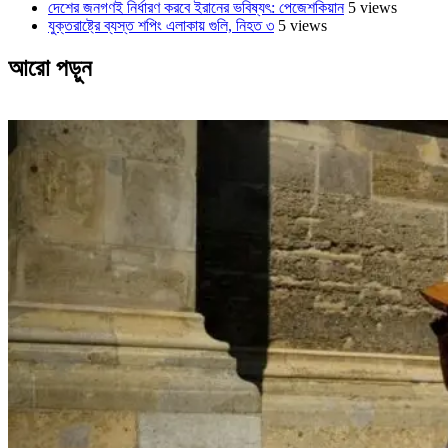
দেশের জনগণই নির্ধারণ করবে ইরানের ভবিষ্যৎ: পেজেশকিয়ান
5 views
যুক্তরাষ্ট্রে ব্যস্ত শপিং এলাকায় গুলি, নিহত ৩
5 views
আরো পড়ুন