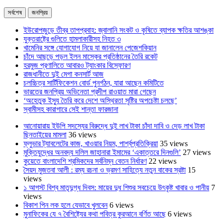
সর্বশেষ
জনপ্রিয়
ইউরোপজুড়ে তীব্র তাপপ্রবাহ: জ্বালানি সংকট ও কৃষিতে ব্যাপক ক্ষতির আশঙ্কা
যুক্তরাষ্ট্রে গুলিতে হামলাকারীসহ নিহত ৩
খামেনির সঙ্গে যোগাযোগ নিয়ে যা জানালেন পেজেশকিয়ান
চাঁদে আছড়ে পড়ল ইলন মাস্কের প্রতিষ্ঠানের তৈরি রকেট
হরমুজ প্রণালিতে আবারও ট্যাংকার বিস্ফোরণ
রাজধানীতে দুই মেগা কনসার্ট আজ
চলচ্চিত্র সার্টিফিকেশন বোর্ড পুনর্গঠন, যারা আছেন কমিটিতে
ভারতের জনপ্রিয় অভিনেতা প্রদীপ রাওয়াত মারা গেছেন
‘অহেতুক ইস্যু তৈরি করে দেশে অস্থিরতা সৃষ্টির অপচেষ্টা চলছে’
স্বামীসহ কারাগারে সেই শান্তা ফারজানা
আনোয়ারায় ইউপি সদস্যের বিরুদ্ধে দুই লাখ টাকা চাঁদা দাবি ও দেড় লাখ টাকা
ছিনতাইয়ের মামলা
36 views
ফ্লুভার ট্যাবলেটের কাজ, খাওয়ার নিয়ম, পার্শ্বপ্রতিক্রিয়া
35 views
মুক্তিযুদ্ধের অনবদ্য দলিল জাহানারা ইমামের ‘একাত্তরে দিনগুলি’
27 views
কুয়েতে বাংলাদেশি শ্রমিকদের সর্বনিম্ন বেতন নির্ধারণ
22 views
সৈয়দ মুজতবা আলী : রম্য রচনা ও ভ্রমণ সাহিত্যে নতুন বাকের স্রষ্টা
15
views
১ আগস্ট বিশ্ব মাতৃদুগ্ধ দিবস: মায়ের দুধ শিশুর সবচেয়ে উৎকৃষ্ট খাবার ও পানীয়
7
views
বিকাশ পিন লক হলে যেভাবে খুলবেন
6 views
মুনাফিকের যে ৭ বৈশিষ্ট্যের কথা পবিত্র কুরআনে বর্ণিত আছে
6 views