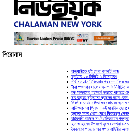
শিরোনাম
রাজধানীতে দুই মেগা কনসার্ট আজ
দুবাইয়ে ২০ মিনিটে ৭ বিস্ফোরণ
দীর্ঘ ১৫ মাস চিকিৎসার পর দেশে ফিরলেন ইলিয়াস ক
টানা পঞ্চমবার সাফের সভাপতি নির্বাচিত কাজী সালাহউ
বড় সাজ্জাদের পরামর্শে ভারতে পালাতে চেয়েছিলে
চার বছরের চুক্তিতে ফ্রান্সের নতুন কোচ জিদান
দ্বিতীয় মেয়াদে ইতালির কোচ হচ্ছেন মানচিনি
বাড়িওয়ালারা প্লিজ একটু মানবিক হোন: মনিরা মিঠু
তুরস্ক সফর শেষে দেশে ফিরেছেন সেনাপ্রধান ওয়
রাষ্ট্রপতি চাইলে সাংবিধানিকভাবে পদত্যাগ করতে পারেন
হাম ও হামের উপসর্গে মৃতের সংখ্যা ৮০০ ছাড়াল
স্বৈরাচার পতনের পর গুপ্ত বাহিনীর আত্মপ্রকাশ: প্রধা