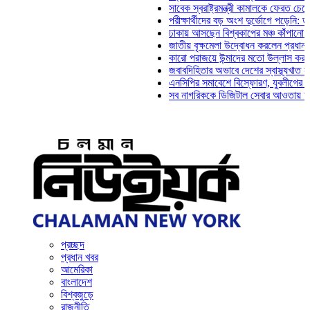
সাবেক স্বরাষ্ট্রমন্ত্রী কামালকে ফেরত চেয়ে দিল্লিক
পরীক্ষার্থীদের বড় অংশ দুর্ভোগে পড়েনি: ড. মাহ্‌দী
ঢাকায় আসছেন বিশ্বকাপের মঞ্চ কাঁপানো সেই সঞ্জয়
জাতীয় বৃক্ষমেলা উদ্বোধন করলেন প্রধানমন্ত্রী
কারো পরাজয়ে উন্মাদের মতো উল্লাস করতে হয় না:
জবাবদিহিতার অভাবে দেশের স্বাস্থ্যখাত নানা সংক
এনসিপির সমাবেশে বিস্ফোরণ, যুবলীগের দুই নেতাকর
সব নাগরিককে ডিজিটাল সেবার আওতায় আনতে হবে: অ
প্রচ্ছদ
প্রধান খবর
আমেরিকা
বাংলাদেশ
বিশ্বজুড়ে
রাজনীতি