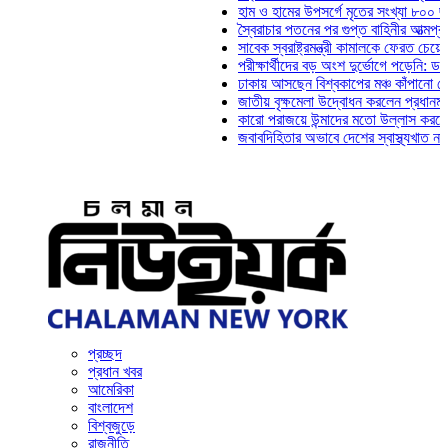
হাম ও হামের উপসর্গে মৃতের সংখ্যা ৮০০ ছাড়াল
স্বৈরাচার পতনের পর গুপ্ত বাহিনীর আত্মপ্রকাশ: প্রধা
সাবেক স্বরাষ্ট্রমন্ত্রী কামালকে ফেরত চেয়ে দিল্লিক
পরীক্ষার্থীদের বড় অংশ দুর্ভোগে পড়েনি: ড. মাহ্‌দী
ঢাকায় আসছেন বিশ্বকাপের মঞ্চ কাঁপানো সেই সঞ্জয়
জাতীয় বৃক্ষমেলা উদ্বোধন করলেন প্রধানমন্ত্রী
কারো পরাজয়ে উন্মাদের মতো উল্লাস করতে হয় না: 
জবাবদিহিতার অভাবে দেশের স্বাস্থ্যখাত নানা সংক
প্রচ্ছদ
প্রধান খবর
আমেরিকা
বাংলাদেশ
বিশ্বজুড়ে
রাজনীতি