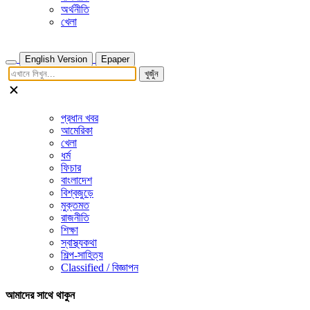
অর্থনীতি
খেলা
English Version
Epaper
খুজুঁন
প্রধান খবর
আমেরিকা
খেলা
ধর্ম
ফিচার
বাংলাদেশ
বিশ্বজুড়ে
মুক্তমত
রাজনীতি
শিক্ষা
স্বাস্থ্যকথা
শিল্প-সাহিত্য
Classified / বিজ্ঞাপন
আমাদের সাথে থাকুন