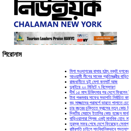
শিরোনাম
মিশা সওদাগরের বাসায় হঠাৎ নব্বই দশকের তিন না
আওয়ামী লীগের সাবেক প্রতিমন্ত্রীর বাড়িতে হামলা,
রাজধানীতে দুই মেগা কনসার্ট আজ
দুবাইয়ে ২০ মিনিটে ৭ বিস্ফোরণ
দীর্ঘ ১৫ মাস চিকিৎসার পর দেশে ফিরলেন ইলিয়াস কা
টানা পঞ্চমবার সাফের সভাপতি নির্বাচিত কাজী সালাহউ
বড় সাজ্জাদের পরামর্শে ভারতে পালাতে চেয়েছিলে
চার বছরের চুক্তিতে ফ্রান্সের নতুন কোচ জিদান
দ্বিতীয় মেয়াদে ইতালির কোচ হচ্ছেন মানচিনি
বাড়িওয়ালারা প্লিজ একটু মানবিক হোন: মনিরা মিঠু
তুরস্ক সফর শেষে দেশে ফিরেছেন সেনাপ্রধান ওয়
রাষ্ট্রপতি চাইলে সাংবিধানিকভাবে পদত্যাগ করতে পারেন: