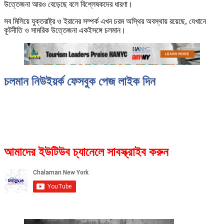
উত্তেজনা আরও বেড়েছে বলে বিশ্লেষকদের ধারণা।
সব মিলিয়ে যুক্তরাষ্ট্র ও ইরানের সম্পর্ক এখন চরম অস্থির অবস্থায় রয়েছে, যেখানে
কূটনীতি ও সামরিক উত্তেজনা একইসঙ্গে চলমান।
চলমান নিউইয়র্ক ফেসবুক পেজ লাইক দিন
আমাদের ইউটিউব চ্যানেলে সাবস্ক্রাইব করুন