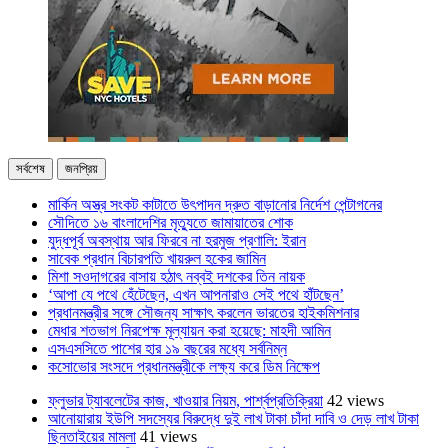
সর্বশেষ
জনপ্রিয়
মার্কিন অস্ত্র সংকট কাটাতে উৎপাদন দ্রুত বাড়ানোর নির্দেশ পেন্টাগনের
সৌদিতে ১৬ বাংলাদেশির মৃত্যুতে জামায়াতের শোক
যুদ্ধপূর্ব অবস্থায় আর ফিরবে না হরমুজ প্রণালি: ইরান
সাবেক প্রধান বিচারপতি খায়রুল হকের জামিন
মিশা সওদাগরের বাসায় হঠাৎ নব্বই দশকের তিন নায়ক
‘আপা যে পথে হেঁটেছেন, এখন আপনারাও সেই পথে হাঁটছেন’
প্রধানমন্ত্রীর সঙ্গে সৌজন্য সাক্ষাৎ করলেন ভারতের হাইকমিশনার
মেধার শতভাগ নিরপেক্ষ মূল্যায়ন করা হয়েছে: মাহদী আমিন
এসএসসিতে পাশের হার ১৯ বছরের মধ্যে সর্বনিম্ন
কসোভোর সংসদে প্রধানমন্ত্রীকে লক্ষ্য করে ডিম নিক্ষেপ
ফ্লুভার ট্যাবলেটের কাজ, খাওয়ার নিয়ম, পার্শ্বপ্রতিক্রিয়া
42 views
আনোয়ারায় ইউপি সদস্যের বিরুদ্ধে দুই লাখ টাকা চাঁদা দাবি ও দেড় লাখ টাকা
ছিনতাইয়ের মামলা
41 views