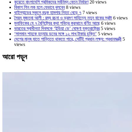
কুয়েতে বাংলাদেশি শ্রমিকদের সর্বনিম্ন বেতন নির্ধারণ
20 views
বিকাশ পিন লক হলে যেভাবে খুলবেন
8 views
থাইল্যান্ডের স্কুলে বন্দুক হামলায় নিহত বেড়ে ৭
7 views
সৈয়দ মুজতবা আলী : রম্য রচনা ও ভ্রমণ সাহিত্যে নতুন বাকের স্রষ্টা
6 views
মুনাফিকের যে ৭ বৈশিষ্ট্যের কথা পবিত্র কুরআনে বর্ণিত আছে
6 views
ভারতের স্বাধীনতা দিবসকে ‘ইন্ডিয়া ডে’ ঘোষণা যুক্তরাষ্ট্রের
5 views
‘সালমান শাহকে হত্যায় ডনের সঙ্গে ১২ লাখ টাকায় চুক্তি’
5 views
দেশের মানুষ যাতে শান্তিতে থাকতে পারে, সেটিই প্রধান লক্ষ্য: প্রধানমন্ত্রী
5
views
আরো পড়ুন