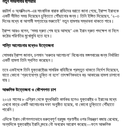
নতুন সময়সীমার হুঁশিয়ারি
রয়টার্স ও অ্যাক্সিওস–এর সাংবাদিক বারাক রাভিদের বরাতে জানা গেছে, ট্রাম্প ইরানকে
একটি সীমিত সময় দিয়েছেন চুক্তিতে পৌঁছানোর জন্য। তিনি ইঙ্গিত দিয়েছেন, ‘২–৩
দিনের মধ্যে বা আগামী সপ্তাহের শুরুতেই’ নতুন হামলার সম্ভাবনা থাকতে পারে।
ট্রাম্প আরও বলেন, ‘সময় দ্রুত শেষ হয়ে আসছে’ এবং ইরান দ্রুত পদক্ষেপ না নিলে
কঠোর পরিণতির মুখোমুখি হতে হবে।
শান্তি আলোচনার মধ্যেও উত্তেজনা
সোমবার ট্রাম্প জানান, চলমান ‘গুরুতর আলোচনা’ বিবেচনায় মঙ্গলবারের জন্য নির্ধারিত
একটি হামলা তিনি স্থগিত করেছেন।
তবে একইসঙ্গে তিনি যুক্তরাষ্ট্রের সামরিক বাহিনীকে প্রস্তুত থাকতে নির্দেশ দিয়েছেন,
যাতে কোনো ‘গ্রহণযোগ্য চুক্তি না হলে’ তাৎক্ষণিকভাবে বড় আকারের হামলা চালানো
যায়।
আঞ্চলিক উত্তেজনা ও কৌশলগত চাপ
২০২৪ সালের ৮ এপ্রিল থেকে যুদ্ধবিরতি কার্যকর হলেও যুক্তরাষ্ট্র ও ইরানের মধ্যে
এখনো মাত্র একটি আলোচনার দফা অনুষ্ঠিত হয়েছে, যা কোনো চুক্তিতে পৌঁছাতে
পারেনি।
এদিকে ইরান কৌশলগতভাবে গুরুত্বপূর্ণ হরমুজ প্রণালীর ওপর নিয়ন্ত্রণ বজায় রেখেছে,
অন্যদিকে যুক্তরাষ্ট্র ইরানি বন্দরে নৌ অবরোধ আরোপ করেছে—ফলে আঞ্চলিক