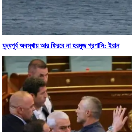
যুদ্ধপূর্ব অবস্থায় আর ফিরবে না হরমুজ প্রণালি: ইরান