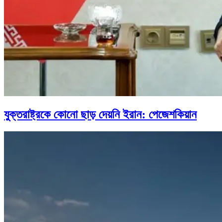
যুক্তরাষ্ট্রকে কোনো ছাড় দেয়নি ইরান: পেজেশকিয়ান