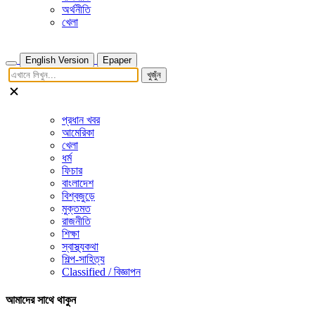
অর্থনীতি
খেলা
English Version
Epaper
খুজুঁন
প্রধান খবর
আমেরিকা
খেলা
ধর্ম
ফিচার
বাংলাদেশ
বিশ্বজুড়ে
মুক্তমত
রাজনীতি
শিক্ষা
স্বাস্থ্যকথা
শিল্প-সাহিত্য
Classified / বিজ্ঞাপন
আমাদের সাথে থাকুন