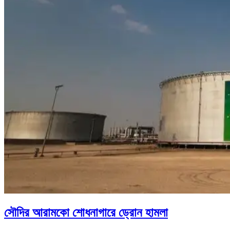
সৌদির আরামকো শোধনাগারে ড্রোন হামলা