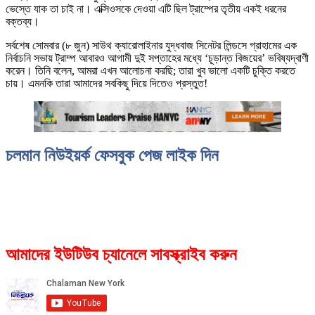
ভেস্তে যাক তা চাই না। এক্সিওসকে দেওয়া এটি ছিল ট্রাম্পের তৃতীয় একই ধরনের
বক্তব্য।
সর্বশেষ সোমবার (৮ জুন) সাউথ ক্যারোলাইনার যুদ্ধবাজ সিনেটর লিন্ডসে গ্রাহামের এক
নির্বাচনি সভায় ট্রাম্প আবারও আগামী দুই সপ্তাহের মধ্যে ‘চূড়ান্ত বিজয়ের’ ভবিষ্যদ্বাণী
করেন। তিনি বলেন, আমরা এখন আলোচনা করছি; তারা খুব ভালো একটি চুক্তি করতে
চায়। এমনকি তারা আমাদের সবকিছু দিয়ে দিতেও প্রস্তুত!
চলমান নিউইয়র্ক ফেসবুক পেজ লাইক দিন
আমাদের ইউটিউব চ্যানেলে সাবস্ক্রাইব করুন