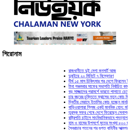
শিরোনাম
রাজধানীতে দুই মেগা কনসার্ট আজ
দুবাইয়ে ২০ মিনিটে ৭ বিস্ফোরণ
দীর্ঘ ১৫ মাস চিকিৎসার পর দেশে ফিরলেন ইলিয়াস কা
টানা পঞ্চমবার সাফের সভাপতি নির্বাচিত কাজী সালাহউ
বড় সাজ্জাদের পরামর্শে ভারতে পালাতে চেয়েছিলে
চার বছরের চুক্তিতে ফ্রান্সের নতুন কোচ জিদান
দ্বিতীয় মেয়াদে ইতালির কোচ হচ্ছেন মানচিনি
বাড়িওয়ালারা প্লিজ একটু মানবিক হোন: মনিরা মিঠু
তুরস্ক সফর শেষে দেশে ফিরেছেন সেনাপ্রধান ওয়
রাষ্ট্রপতি চাইলে সাংবিধানিকভাবে পদত্যাগ করতে পারেন:
হাম ও হামের উপসর্গে মৃতের সংখ্যা ৮০০ ছাড়াল
স্বৈরাচার পতনের পর গুপ্ত বাহিনীর আত্মপ্রকাশ: প্রধা