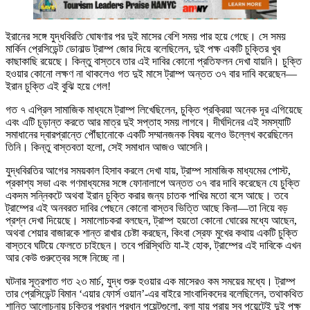
ইরানের সঙ্গে যুদ্ধবিরতি ঘোষণার পর দুই মাসের বেশি সময় পার হয়ে গেছে। সে সময়
মার্কিন প্রেসিডেন্ট ডোনাল্ড ট্রাম্প জোর দিয়ে বলেছিলেন, দুই পক্ষ একটি চুক্তির খুব
কাছাকাছি রয়েছে। কিন্তু বাস্তবে তার এই দাবির কোনো প্রতিফলন দেখা যায়নি। চুক্তি
হওয়ার কোনো লক্ষণ না থাকলেও গত দুই মাসে ট্রাম্প অন্তত ৩৭ বার দাবি করেছেন—
ইরান চুক্তি এই বুঝি হয়ে গেল!
গত ৭ এপ্রিল সামাজিক মাধ্যমে ট্রাম্প লিখেছিলেন, চুক্তি প্রক্রিয়া অনেক দূর এগিয়েছে
এবং এটি চূড়ান্ত করতে আর মাত্র দুই সপ্তাহ সময় লাগবে। দীর্ঘদিনের এই সমস্যাটি
সমাধানের দ্বারপ্রান্তে পৌঁছানোকে একটি সম্মানজনক বিষয় বলেও উল্লেখ করেছিলেন
তিনি। কিন্তু বাস্তবতা হলো, সেই সমাধান আজও আসেনি।
যুদ্ধবিরতির আগের সময়কাল হিসাব করলে দেখা যায়, ট্রাম্প সামাজিক মাধ্যমের পোস্ট,
প্রকাশ্য সভা এবং গণমাধ্যমের সঙ্গে ফোনালাপে অন্তত ৩৭ বার দাবি করেছেন যে চুক্তি
একদম সন্নিকটে অথবা ইরান চুক্তি করার জন্য চাতক পাখির মতো বসে আছে। তবে
ট্রাম্পের এই অনবরত দাবির পেছনে কোনো বাস্তব ভিত্তি আছে কিনা—তা নিয়ে বড়
প্রশ্ন দেখা দিয়েছে। সমালোচকরা বলছেন, ট্রাম্প হয়তো কোনো ঘোরের মধ্যে আছেন,
অথবা শেয়ার বাজারকে শান্ত রাখার চেষ্টা করছেন, কিংবা স্রেফ মুখের কথায় একটি চুক্তি
বাস্তবে ঘটিয়ে ফেলতে চাইছেন। তবে পরিস্থিতি যা-ই হোক, ট্রাম্পের এই দাবিকে এখন
আর কেউ গুরুত্বের সঙ্গে নিচ্ছে না।
ঘটনার সূত্রপাত গত ২৩ মার্চ, যুদ্ধ শুরু হওয়ার এক মাসেরও কম সময়ের মধ্যে। ট্রাম্প
তার প্রেসিডেন্ট বিমান ‘এয়ার ফোর্স ওয়ান’-এর বাইরে সাংবাদিকদের বলেছিলেন, তথাকথিত
শান্তি আলোচনায় চুক্তির প্রধান প্রধান পয়েন্টগুলো, বলা যায় প্রায় সব পয়েন্টেই দুই পক্ষ