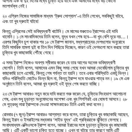
আগামী এক বা দুই দিনের মধ্যে চুক্তি হয়ে যাবে এবং আমাদের মধ্যে বড় কোনো
মতপার্থক্য নেই।
২০ এপ্রিল নিজের সামাজিক মাধ্যম ‘ট্রুথ সোশ্যাল’-এ তিনি লেখেন, সবকিছুই ঘটবে,
এবং তা খুব দ্রুতই ঘটবে!
কিন্তু এপ্রিলের সেই ভবিষ্যদ্বাণী খাটেনি। মে মাসের শুরুতেও ট্রাম্পের এই দাবি
থামেনি। ১ মে সাংবাদিকদের তিনি বলেন, যুদ্ধ যখন শেষ হবে—যা খুব বেশি দূরে নয়…।
এরপর কিছুদিন চুপ থাকার পর ১৮ মে ট্রাম্প জানান, মধ্যপ্রাচ্যের দেশগুলোর অনুরোধে
তিনি সামরিক হামলা দুই বা তিন দিন পিছিয়ে দিচ্ছেন, কারণ ওই দেশগুলো মনে করছে তারা
চুক্তির খুব কাছাকাছি পৌঁছে গেছে।
এ সময় ট্রাম্প নিজেও অবশ্য স্বীকার করেন যে তার আগের অনেক ভবিষ্যদ্বাণী
মেলেনি। তিনি বলেন, আমাদের এমন কিছু সময় গেছে যখন আমরা ভেবেছিলাম চুক্তির খুব
কাছাকাছি চলে এসেছি, কিন্তু শেষ পর্যন্ত তা হয়নি। তবে এবার পরিস্থিতি একটু ভিন্ন।
যদিও পরিস্থিতি মোটেও ভিন্ন ছিল না, কিন্তু ট্রাম্প দমে যাওয়ার পাত্র নন। ১৯ মে এক
অনুষ্ঠানে তিনি বলেন, আমরা খুব দ্রুতই ওই যুদ্ধ শেষ করতে যাচ্ছি।
২৩ মে ট্রাম্প আবারও নতুন করে দাবি করতে শুরু করেন যে, চুক্তির সিংহভাগ আলোচনা
শেষ, এখন শুধু চূড়ান্ত অনুমোদনের অপেক্ষা এবং খুব শিগগিরই এর ঘোষণা আসবে। ২৮
মে পুত্রবধূ লারা ট্রাম্পকে দেওয়া সাক্ষাৎকারেও তিনি একই কথা বলেন।
রোববার (৭ জুন) ট্রাম্প আবারও আশ্বস্ত করে বলেন, তারা চুক্তির খুব কাছাকাছি আছেন,
কিন্তু ইরান ও ইসরাইলের মধ্যকার ‘সাইড যুদ্ধ’ এই প্রক্রিয়াকে ঝুঁকিতে ফেলছে।
সংবাদমাধ্যম এক্সিওসকে ট্রাম্প বলেন, আমরা ইরানের সঙ্গে চূড়ান্ত চুক্তির খুব কাছাকাছি
আছি। এটি একটি ভালো চুক্তি হতে যাচ্ছে। এখন যা ঘটছে তার কারণে আমি এটি