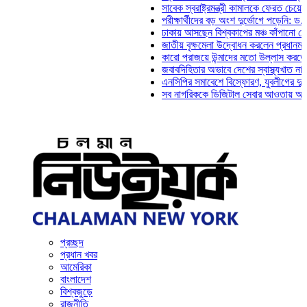
সাবেক স্বরাষ্ট্রমন্ত্রী কামালকে ফেরত চেয়ে দিল্লিক
পরীক্ষার্থীদের বড় অংশ দুর্ভোগে পড়েনি: ড. মাহ্‌দী
ঢাকায় আসছেন বিশ্বকাপের মঞ্চ কাঁপানো সেই সঞ্জয়
জাতীয় বৃক্ষমেলা উদ্বোধন করলেন প্রধানমন্ত্রী
কারো পরাজয়ে উন্মাদের মতো উল্লাস করতে হয় না: 
জবাবদিহিতার অভাবে দেশের স্বাস্থ্যখাত নানা সংক
এনসিপির সমাবেশে বিস্ফোরণ, যুবলীগের দুই নেতাকর
সব নাগরিককে ডিজিটাল সেবার আওতায় আনতে হবে: অ
প্রচ্ছদ
প্রধান খবর
আমেরিকা
বাংলাদেশ
বিশ্বজুড়ে
রাজনীতি