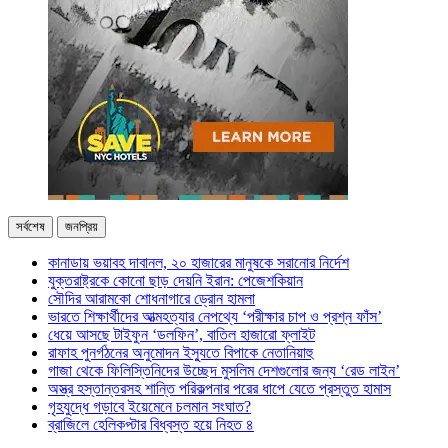
সর্বশেষ
জনপ্রিয়
কানাডায় ভয়াবহ দাবানল, ২০ হাজারের মানুষকে সরানোর নির্দেশ
যুক্তরাষ্ট্রকে কোনো ছাড় দেয়নি ইরান: পেজেশকিয়ান
সৌদির আরামকো শোধনাগারে ড্রোন হামলা
ভারতে শিক্ষার্থীদের আত্মহত্যার নেপথ্যে ‘পরীক্ষার চাপ ও প্রশ্ন ফাঁস’
ধেয়ে আসছে টাইফুন ‘ডলফিন’, বাতিল হাজারো ফ্লাইট
রাফাহ পুনর্গঠনের অনুমোদন ইস্যুতে বিপাকে নেতানিয়াহু
গাজা থেকে ফিলিস্তিনিদের উচ্ছেদ মুসলিম দেশগুলোর জন্য ‘রেড লাইন’
অস্ত্র হস্তান্তরসহ শান্তি পরিকল্পনার পরের ধাপে যেতে প্রস্তুত হামাস
গৃহযুদ্ধে গড়াবে ইয়েমেনে চলমান সংঘাত?
ব্রাজিলে হেলিকপ্টার বিধ্বস্ত হয়ে নিহত ৪