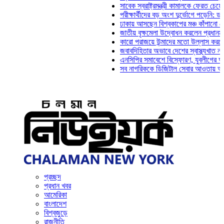
সাবেক স্বরাষ্ট্রমন্ত্রী কামালকে ফেরত চেয়ে দিল্লিক
পরীক্ষার্থীদের বড় অংশ দুর্ভোগে পড়েনি: ড. মাহ্‌দী
ঢাকায় আসছেন বিশ্বকাপের মঞ্চ কাঁপানো সেই সঞ্জয়
জাতীয় বৃক্ষমেলা উদ্বোধন করলেন প্রধানমন্ত্রী
কারো পরাজয়ে উন্মাদের মতো উল্লাস করতে হয় না: 
জবাবদিহিতার অভাবে দেশের স্বাস্থ্যখাত নানা সংক
এনসিপির সমাবেশে বিস্ফোরণ, যুবলীগের দুই নেতাকর
সব নাগরিককে ডিজিটাল সেবার আওতায় আনতে হবে: অ
প্রচ্ছদ
প্রধান খবর
আমেরিকা
বাংলাদেশ
বিশ্বজুড়ে
রাজনীতি