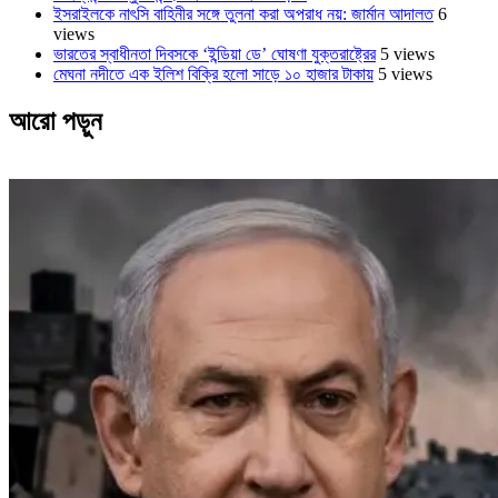
ইসরাইলকে নাৎসি বাহিনীর সঙ্গে তুলনা করা অপরাধ নয়: জার্মান আদালত
6
views
ভারতের স্বাধীনতা দিবসকে ‘ইন্ডিয়া ডে’ ঘোষণা যুক্তরাষ্ট্রের
5 views
মেঘনা নদীতে এক ইলিশ বিক্রি হলো সাড়ে ১০ হাজার টাকায়
5 views
আরো পড়ুন