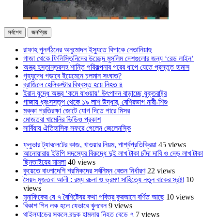
সর্বশেষ
জনপ্রিয়
রাফাহ পুনর্গঠনের অনুমোদন ইস্যুতে বিপাকে নেতানিয়াহু
গাজা থেকে ফিলিস্তিনিদের উচ্ছেদ মুসলিম দেশগুলোর জন্য ‘রেড লাইন’
অস্ত্র হস্তান্তরসহ শান্তি পরিকল্পনার পরের ধাপে যেতে প্রস্তুত হামাস
গৃহযুদ্ধে গড়াবে ইয়েমেনে চলমান সংঘাত?
ব্রাজিলে হেলিকপ্টার বিধ্বস্ত হয়ে নিহত ৪
ইরান যুদ্ধে অস্ত্র ‘কমে যাওয়ায়’ উৎপাদন বাড়াচ্ছে যুক্তরাষ্ট্র
গাজায় ধ্বংসস্তূপ থেকে ১৯ লাশ উদ্ধার, বেশিরভাগ নারী-শিশু
মক্কা প্রতিরক্ষা জোটে যোগ দিতে পারে মিসর
মোজতবা খামেনির ভিডিও প্রকাশ
সার্বিয়ায় ঐতিহাসিক সফরে গেলেন জেলেনস্কি
ফ্লুভার ট্যাবলেটের কাজ, খাওয়ার নিয়ম, পার্শ্বপ্রতিক্রিয়া
45 views
আনোয়ারায় ইউপি সদস্যের বিরুদ্ধে দুই লাখ টাকা চাঁদা দাবি ও দেড় লাখ টাকা
ছিনতাইয়ের মামলা
40 views
কুয়েতে বাংলাদেশি শ্রমিকদের সর্বনিম্ন বেতন নির্ধারণ
22 views
সৈয়দ মুজতবা আলী : রম্য রচনা ও ভ্রমণ সাহিত্যে নতুন বাকের স্রষ্টা
10
views
মুনাফিকের যে ৭ বৈশিষ্ট্যের কথা পবিত্র কুরআনে বর্ণিত আছে
10 views
বিকাশ পিন লক হলে যেভাবে খুলবেন
9 views
থাইল্যান্ডের স্কুলে বন্দুক হামলায় নিহত বেড়ে ৭
7 views