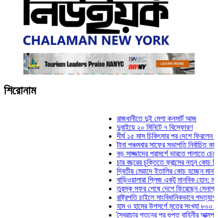
শিরোনাম
রাজধানীতে দুই মেগা কনসার্ট আজ
দুবাইয়ে ২০ মিনিটে ৭ বিস্ফোরণ
দীর্ঘ ১৫ মাস চিকিৎসার পর দেশে ফিরলেন ইলিয়াস ক
টানা পঞ্চমবার সাফের সভাপতি নির্বাচিত কাজী সালাহউ
বড় সাজ্জাদের পরামর্শে ভারতে পালাতে চেয়েছিলে
চার বছরের চুক্তিতে ফ্রান্সের নতুন কোচ জিদান
দ্বিতীয় মেয়াদে ইতালির কোচ হচ্ছেন মানচিনি
বাড়িওয়ালারা প্লিজ একটু মানবিক হোন: মনিরা মিঠু
তুরস্ক সফর শেষে দেশে ফিরেছেন সেনাপ্রধান ওয়
রাষ্ট্রপতি চাইলে সাংবিধানিকভাবে পদত্যাগ করতে পারেন:
হাম ও হামের উপসর্গে মৃতের সংখ্যা ৮০০ ছাড়াল
স্বৈরাচার পতনের পর গুপ্ত বাহিনীর আত্মপ্রকাশ: প্রধা