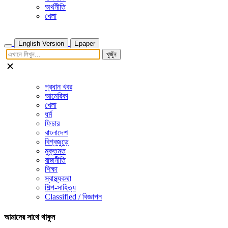
অর্থনীতি
খেলা
English Version
Epaper
খুজুঁন
প্রধান খবর
আমেরিকা
খেলা
ধর্ম
ফিচার
বাংলাদেশ
বিশ্বজুড়ে
মুক্তমত
রাজনীতি
শিক্ষা
স্বাস্থ্যকথা
শিল্প-সাহিত্য
Classified / বিজ্ঞাপন
আমাদের সাথে থাকুন