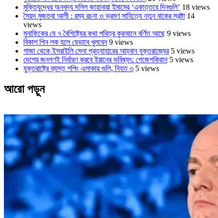
মুক্তিযুদ্ধের অনবদ্য দলিল জাহানারা ইমামের ‘একাত্তরে দিনগুলি’
18 views
সৈয়দ মুজতবা আলী : রম্য রচনা ও ভ্রমণ সাহিত্যে নতুন বাকের স্রষ্টা
14
views
মুনাফিকের যে ৭ বৈশিষ্ট্যের কথা পবিত্র কুরআনে বর্ণিত আছে
9 views
বিকাশ পিন লক হলে যেভাবে খুলবেন
9 views
গাজা থেকে ইসরাইলি সেনা প্রত্যাহারের আহ্বান যুক্তরাজ্যের
5 views
দেশের জনগণই নির্ধারণ করবে ইরানের ভবিষ্যৎ: পেজেশকিয়ান
5 views
যুক্তরাষ্ট্রে ব্যস্ত শপিং এলাকায় গুলি, নিহত ৩
5 views
আরো পড়ুন