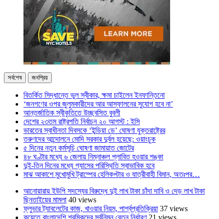
সর্বশেষ
জনপ্রিয়
বিতর্কিত সিদ্ধান্তে ভুল স্বীকার, ক্ষমা চাইলেন ইনফান্তিনো
‘জনগণের ওপর জুলুমকারীদের আর আস্ফালনের সুযোগ হবে না’
আন্তর্জাতিক স্বীকৃতিতে উচ্ছ্বসিত বুবলী
দেশের ২৩তম রাষ্ট্রপতি নির্বাচন ২০ আগস্ট : ইসি
ভারতের স্বাধীনতা দিবসকে ‘ইন্ডিয়া ডে’ ঘোষণা যুক্তরাষ্ট্রের
তরুণদের আন্দোলনে মোদি সরকার দুর্বল হয়েছে: ওয়াংচুক
৫ দিনের নতুন কর্মসূচি ঘোষণা জামায়াত জোটের
৪৮ ঘণ্টার মধ্যে ৬ জেলায় নিম্নাঞ্চল প্লাবিত হওয়ার শঙ্কা
দুই-তিন দিনের মধ্যে গ্যাসের পরিস্থিতি স্বাভাবিক হবে
মাঝ আকাশে মুখোমুখি ট্রাম্পের হেলিকপ্টার ও যাত্রীবাহী বিমান, অতঃপর…
আনোয়ারায় ইউপি সদস্যের বিরুদ্ধে দুই লাখ টাকা চাঁদা দাবি ও দেড় লাখ টাকা
ছিনতাইয়ের মামলা
40 views
ফ্লুভার ট্যাবলেটের কাজ, খাওয়ার নিয়ম, পার্শ্বপ্রতিক্রিয়া
37 views
কুয়েতে বাংলাদেশি শ্রমিকদের সর্বনিম্ন বেতন নির্ধারণ
21 views