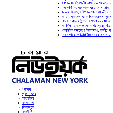
সাবেক স্বরাষ্ট্রমন্ত্রী কামালকে ফেরত চেয়ে দিল্ল
পরীক্ষার্থীদের বড় অংশ দুর্ভোগে পড়েনি: ড. মাহ্‌
ঢাকায় আসছেন বিশ্বকাপের মঞ্চ কাঁপানো সেই সঞ্জ
জাতীয় বৃক্ষমেলা উদ্বোধন করলেন প্রধানমন্ত্রী
কারো পরাজয়ে উন্মাদের মতো উল্লাস করতে হয় না
জবাবদিহিতার অভাবে দেশের স্বাস্থ্যখাত নানা সং
এনসিপির সমাবেশে বিস্ফোরণ, যুবলীগের দুই নেতা
সব নাগরিককে ডিজিটাল সেবার আওতায় আনতে হবে: 
প্রচ্ছদ
প্রধান খবর
আমেরিকা
বাংলাদেশ
বিশ্বজুড়ে
রাজনীতি