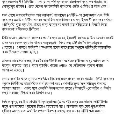
ব্যাংকগুলোর শীর্ষ নির্বাহীরা। সভায় সভাপতিত্ব করেন বাংলাদেশ ব্যাংকের গভর্নর মো.
মোস্তাকুর রহমান। এতে দেশের সব তফসিলি ব্যাংকের এমডি ও সিইওরা অংশ নেন।
সভা শেষে অ্যাসোসিয়েশন অব ব্যাংকার্স, বাংলাদেশ (এবিবি)-এর চেয়ারম্যান এবং সিটি
ব্যাংকের এমডি ও সিইও মাসরুর আরেফিন সাংবাদিকদের বলেন, ইসলামী ব্যাংকের বর্তমান
পরিস্থিতি পুরো ব্যাংকিং খাতের জন্য উদ্বেগের কারণ হয়ে দাঁড়িয়েছে। বিষয়টি নিয়ে
ব্যাংকাররা গভীরভাবে চিন্তিত।
তিনি জানান, বাংলাদেশ ব্যাংকের গভর্নর মনে করেন, ইসলামী ব্যাংককে ঘিরে চলমান সংকট
এখন আর কেবল ব্যাংকিং খাতের অভ্যন্তরীণ বিষয় নয়; এটি রাজনৈতিক মাত্রাও
পেয়েছে। এ কারণে সংশ্লিষ্ট পক্ষগুলোর মধ্যে সমঝোতার মাধ্যমে পরিস্থিতি স্বাভাবিক
করার উদ্যোগ নেওয়া হচ্ছে।
মাসরুর আরেফিন বলেন, বিষয়টির রাজনীতিকীকরণ আমানতকারীদের মধ্যে অনিশ্চয়তা ও
উদ্বেগ বাড়াতে পারে। ফলে ব্যাংকিং খাতের ওপরও এর নেতিবাচক প্রভাব পড়ার
আশঙ্কা রয়েছে।
সভায় ব্যাংকিং খাতে সুশাসন প্রতিষ্ঠার বিষয়েও গুরুত্বারোপ করেন গভর্নর। তিনি ব্যাংকের
প্রধান নির্বাহীদের রাজনৈতিক চাপ উপেক্ষা করে পেশাদারিত্বের সঙ্গে দায়িত্ব পালনের
আহ্বান জানান। একই সঙ্গে ক্রেডিট ইনফরমেশন ব্যুরো (সিআইবি)-তে সঠিক ও নির্ভুল
তথ্য সরবরাহ নিশ্চিত করার নির্দেশ দেন।
বৈঠকে ক্ষুদ্র, ছোট ও মাঝারি উদ্যোক্তাদের (এসএমই) জন্য ৬০ হাজার কোটি টাকার
নতুন ঋণ সহায়তা প্যাকেজ নিয়েও আলোচনা হয়। বাংলাদেশ ব্যাংকের পুনঃঅর্থায়ন
সুবিধার আওতায় এ অর্থ বিতরণের পরিকল্পনা রয়েছে বলে জানান এবিবি চেয়ারম্যান।