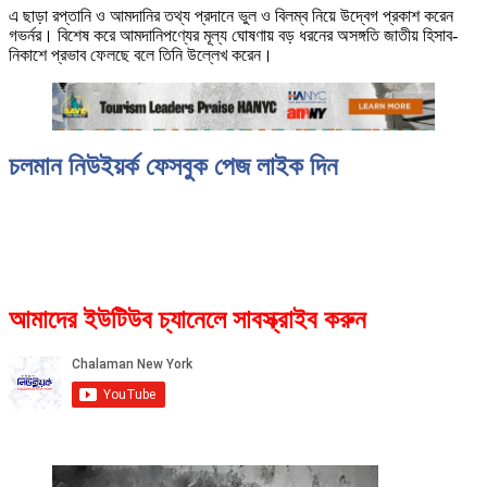
এ ছাড়া রপ্তানি ও আমদানির তথ্য প্রদানে ভুল ও বিলম্ব নিয়ে উদ্বেগ প্রকাশ করেন
গভর্নর। বিশেষ করে আমদানিপণ্যের মূল্য ঘোষণায় বড় ধরনের অসঙ্গতি জাতীয় হিসাব-
নিকাশে প্রভাব ফেলছে বলে তিনি উল্লেখ করেন।
চলমান নিউইয়র্ক ফেসবুক পেজ লাইক দিন
আমাদের ইউটিউব চ্যানেলে সাবস্ক্রাইব করুন