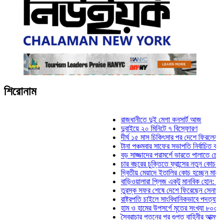
শিরোনাম
রাজধানীতে দুই মেগা কনসার্ট আজ
দুবাইয়ে ২০ মিনিটে ৭ বিস্ফোরণ
দীর্ঘ ১৫ মাস চিকিৎসার পর দেশে ফিরলেন ইলিয়াস 
টানা পঞ্চমবার সাফের সভাপতি নির্বাচিত কাজী সালা
বড় সাজ্জাদের পরামর্শে ভারতে পালাতে চেয়েছিল
চার বছরের চুক্তিতে ফ্রান্সের নতুন কোচ জিদান
দ্বিতীয় মেয়াদে ইতালির কোচ হচ্ছেন মানচিনি
বাড়িওয়ালারা প্লিজ একটু মানবিক হোন: মনিরা মিঠ
তুরস্ক সফর শেষে দেশে ফিরেছেন সেনাপ্রধান 
রাষ্ট্রপতি চাইলে সাংবিধানিকভাবে পদত্যাগ করতে পারে
হাম ও হামের উপসর্গে মৃতের সংখ্যা ৮০০ ছাড়াল
স্বৈরাচার পতনের পর গুপ্ত বাহিনীর আত্মপ্রকাশ: প্র