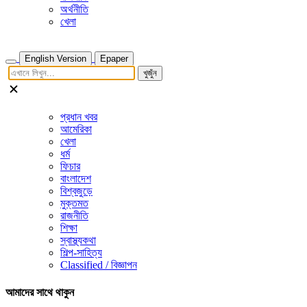
অর্থনীতি
খেলা
English Version
Epaper
খুজুঁন
প্রধান খবর
আমেরিকা
খেলা
ধর্ম
ফিচার
বাংলাদেশ
বিশ্বজুড়ে
মুক্তমত
রাজনীতি
শিক্ষা
স্বাস্থ্যকথা
শিল্প-সাহিত্য
Classified / বিজ্ঞাপন
আমাদের সাথে থাকুন