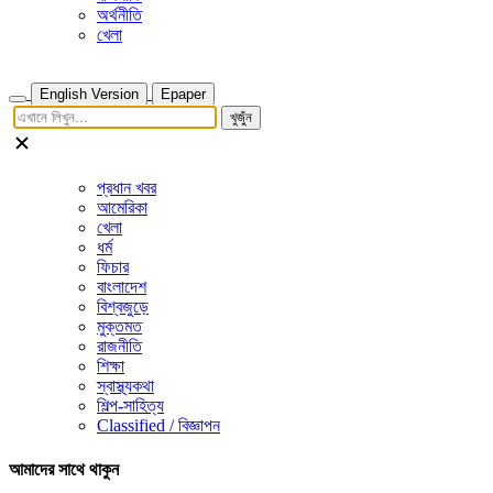
অর্থনীতি
খেলা
English Version
Epaper
খুজুঁন
প্রধান খবর
আমেরিকা
খেলা
ধর্ম
ফিচার
বাংলাদেশ
বিশ্বজুড়ে
মুক্তমত
রাজনীতি
শিক্ষা
স্বাস্থ্যকথা
শিল্প-সাহিত্য
Classified / বিজ্ঞাপন
আমাদের সাথে থাকুন