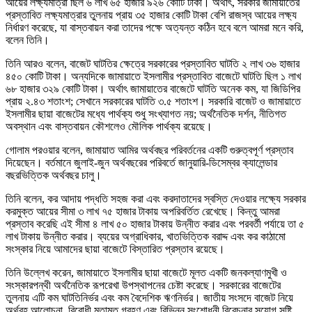
আয়ের লক্ষ্যমাত্রা ছিল ৬ লাখ ৬৫ হাজার ৯২৬ কোটি টাকা। অর্থাৎ, সরকার জামায়াতের
প্রস্তাবিত লক্ষ্যমাত্রার তুলনায় প্রায় ৩৫ হাজার কোটি টাকা বেশি রাজস্ব আয়ের লক্ষ্য
নির্ধারণ করেছে, যা বাস্তবায়ন করা তাদের পক্ষে অত্যন্ত কঠিন হবে বলে আমরা মনে করি,
বলেন তিনি।
তিনি আরও বলেন, বাজেট ঘাটতির ক্ষেত্রে সরকারের প্রস্তাবিত ঘাটতি ২ লাখ ৩৬ হাজার
৪৫০ কোটি টাকা। অন্যদিকে জামায়াতে ইসলামীর প্রস্তাবিত বাজেটে ঘাটতি ছিল ১ লাখ
৬৮ হাজার ৩২৯ কোটি টাকা। অর্থাৎ জামায়াতের বাজেটে ঘাটতি অনেক কম, যা জিডিপির
প্রায় ২.৪৩ শতাংশ; সেখানে সরকারের ঘাটতি ৩.৫ শতাংশ। সরকারি বাজেট ও জামায়াতে
ইসলামীর ছায়া বাজেটের মধ্যে পার্থক্য শুধু সংখ্যাগত নয়; অর্থনৈতিক দর্শন, নীতিগত
অবস্থান এবং বাস্তবায়ন কৌশলেও মৌলিক পার্থক্য রয়েছে।
গোলাম পরওয়ার বলেন, জামায়াত আমির অর্থবছর পরিবর্তনের একটি গুরুত্বপূর্ণ প্রস্তাব
দিয়েছেন। বর্তমানে জুলাই-জুন অর্থবছরের পরিবর্তে জানুয়ারি-ডিসেম্বর ক্যালেন্ডার
বছরভিত্তিক অর্থবছর চালু।
তিনি বলেন, কর আদায় পদ্ধতি সহজ করা এবং করদাতাদের স্বস্তি দেওয়ার লক্ষ্যে সরকার
করমুক্ত আয়ের সীমা ৩ লাখ ৭৫ হাজার টাকায় অপরিবর্তিত রেখেছে। কিন্তু আমরা
প্রস্তাব করেছি এই সীমা ৪ লাখ ৫০ হাজার টাকায় উন্নীত করার এবং পরবর্তী পর্যায়ে তা ৫
লাখ টাকায় উন্নীত করার। ব্যয়ের অগ্রাধিকার, খাতভিত্তিক বরাদ্দ এবং কর কাঠামো
সংস্কার নিয়ে আমাদের ছায়া বাজেটে বিস্তারিত প্রস্তাব রয়েছে।
তিনি উল্লেখ করেন, জামায়াতে ইসলামীর ছায়া বাজেটে মূলত একটি জনকল্যাণমুখী ও
সংস্কারপন্থী অর্থনৈতিক রূপরেখা উপস্থাপনের চেষ্টা করেছে। সরকারের বাজেটের
তুলনায় এটি কম ঘাটতিনির্ভর এবং কম বৈদেশিক ঋণনির্ভর। জাতীয় সংসদে বাজেট নিয়ে
অর্থবহ আলোচনা, বিরোধী মতামত গ্রহণ এবং বিভিন্ন সংশোধনী বিবেচনার সুযোগ সৃষ্টি