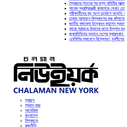
স্বৈরাচার পতনের পর গুপ্ত বাহিনীর আত্মপ্রকাশ: প্রধ
সাবেক স্বরাষ্ট্রমন্ত্রী কামালকে ফেরত চেয়ে দিল্লি
পরীক্ষার্থীদের বড় অংশ দুর্ভোগে পড়েনি: ড. মাহ্‌দ
ঢাকায় আসছেন বিশ্বকাপের মঞ্চ কাঁপানো সেই সঞ্জয
জাতীয় বৃক্ষমেলা উদ্বোধন করলেন প্রধানমন্ত্রী
কারো পরাজয়ে উন্মাদের মতো উল্লাস করতে হয় না:
জবাবদিহিতার অভাবে দেশের স্বাস্থ্যখাত নানা সংক
এনসিপির সমাবেশে বিস্ফোরণ, যুবলীগের দুই নেতাকর
প্রচ্ছদ
প্রধান খবর
আমেরিকা
বাংলাদেশ
বিশ্বজুড়ে
রাজনীতি