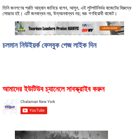
তিনি জনগণের প্রতি আহ্বান জানিয়ে বলেন, আসুন, এই লুটপাটনির্ভর বাজেটের বিরুদ্ধে
সোচ্চার হই। এটি জনবান্ধব নয়, উন্নয়নবান্ধব নয়; বরং গণবিরোধী বাজেট।
চলমান নিউইয়র্ক ফেসবুক পেজ লাইক দিন
আমাদের ইউটিউব চ্যানেলে সাবস্ক্রাইব করুন