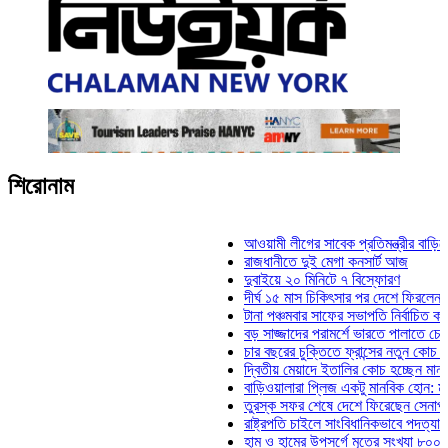
শিরোনাম
আওয়ামী লীগের সাবেক প্রতিমন্ত্রীর বাড়িতে হামলা,
রাজধানীতে দুই মেগা কনসার্ট আজ
দুবাইয়ে ২০ মিনিটে ৭ বিস্ফোরণ
দীর্ঘ ১৫ মাস চিকিৎসার পর দেশে ফিরলেন ইলিয়াস ক
টানা পঞ্চমবার সাফের সভাপতি নির্বাচিত কাজী সালাহ
বড় সাজ্জাদের পরামর্শে ভারতে পালাতে চেয়েছিলে
চার বছরের চুক্তিতে ফ্রান্সের নতুন কোচ জিদান
দ্বিতীয় মেয়াদে ইতালির কোচ হচ্ছেন মানচিনি
বাড়িওয়ালারা প্লিজ একটু মানবিক হোন: মনিরা মিঠু
তুরস্ক সফর শেষে দেশে ফিরেছেন সেনাপ্রধান ও
রাষ্ট্রপতি চাইলে সাংবিধানিকভাবে পদত্যাগ করতে পারেন
হাম ও হামের উপসর্গে মৃতের সংখ্যা ৮০০ ছাড়াল