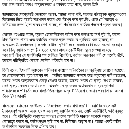
করা হলে বাজেট আরও বাস্তবসম্মত ও কার্যকর হতে পারে, বলেন তিনি।
জামায়াতের সেক্রেটারি জেনারেল বলেন, আমরা আশা করি, সরকার গঠনমূলক প্রস্তাবগুলো
বিবেচনায় নিয়ে বাজেট সংশোধন করবে এবং বিশেষ করে ব্যাংকিং খাতে যে নৈরাজ্য ও
অনিয়মের লক্ষণ ইতোমধ্যে দেখা যাচ্ছে, তা প্রতিরোধে কার্যকর পদক্ষেপ গ্রহণ করবে।
গোলাম পরওয়ার বলেন, ব্যাংক রেজোলিউশন আইন করে জনগণের অর্থ লুটপাট, কালো
টাকা বিদেশে পাচার এবং ব্যাংকিং খাতকে দুর্বল করার যে প্রক্রিয়া শুরু হয়েছে, তা
অত্যন্ত উদ্বেগজনক। জনগণের টাকা লুটপাট করে, সরকারের বিভিন্ন সংস্থা ব্যবহার
করে কিছু ব্যক্তি ও গোষ্ঠীর হাতে হাজার হাজার কোটি টাকা তুলে দেওয়া হয়েছে।
আওয়ামী লীগ যে ফ্যাসিবাদী পথ দেখিয়ে গিয়েছিল, বর্তমান সরকারও যদি সে পথেই হাঁটে,
তাহলে পরিস্থিতির কোনো মৌলিক পরিবর্তন হবে না।
তিনি বলেন, ইসলামী ব্যাংকের মালিকানা কাঠামো পরিবর্তনের যে প্রক্রিয়া চালানো হয়েছে,
তা কোনোভাবেই গ্রহণযোগ্য নয়। আমিরে জামায়াত সংসদে তার বক্তব্যে দাবি করেছেন,
যাদের শেয়ার অন্যায়ভাবে কেড়ে নেওয়া হয়েছে, তাদের শেয়ার যে মূল্যে নেওয়া হয়েছে,
সেই মূল্যে ফেরত দেওয়া হোক। একইভাবে ব্যাংকের চেয়ারম্যান ও ব্যবস্থাপনা
পরিচালককে পরিবর্তন করে রাজনৈতিক পছন্দ অনুযায়ী নিয়োগ দেওয়ার প্রবণতারও আমরা
তীব্র নিন্দা জানাই।
বাংলাদেশ ব্যাংকের স্বাধীনতা ও নিরপেক্ষতা বজায় রাখা জরুরি। ব্যাংকিং খাতে এই
নৈরাজ্যপূর্ণ অবস্থা অব্যাহত থাকলে শুধু ব্যাংকিং খাত নয়, গোটা অর্থনীতিই ক্ষতিগ্রস্ত
হবে। এই পরিস্থিতি অব্যাহত থাকলে দেশের অর্থনীতি মারাত্মক সংকটে পড়বে।
বেকারত্ব কমবে না, কর্মসংস্থান সৃষ্টি হবে না, বিনিয়োগ বাড়বে না। আমরা একটি কঠিন
অর্থনৈতিক সংকটের দিকে এগিয়ে যাব।