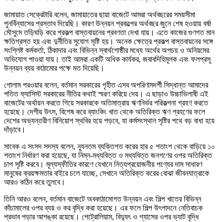
জামায়াত সেক্রেটারি বলেন, জামায়াতের ছায়া বাজেটে আমরা অর্থবছরের সময়সীমা
পুনর্বিন্যাসের প্রস্তাব দিয়েছি। কারণ উন্নয়ন প্রকল্পের অর্থবছর জুনে শেষ হওয়ায় বর্ষা
মৌসুমে তড়িঘড়ি করে প্রকল্প বাস্তবায়নের প্রবণতা দেখা যায়। এতে কাজের গুণগত মান
ক্ষতিগ্রস্ত হয় এবং দুর্নীতির সুযোগ সৃষ্টি হয়। অনেক ক্ষেত্রে প্রকল্প বাস্তবায়নের সঙ্গে
সংশ্লিষ্ট কর্মকর্তা, ঠিকাদার এবং বিভিন্ন স্বার্থগোষ্ঠীর মধ্যে অর্থের অপচয় ও অনিয়মের
অভিযোগ পাওয়া যায়। তাই আমরা একটি অধিক কার্যকর, জবাবদিহিমূলক এবং ফলপ্রসূ
উন্নয়ন ব্যয় কাঠামোর পক্ষে মত দিয়েছি।
গোলাম পরওয়ার বলেন, বর্তমান সরকারের গৃহীত এসব অপরিণামদর্শী সিদ্ধান্ত আমাদের
পতিত ফ্যাসিস্ট সরকারের নীতির কথাই স্মরণ করিয়ে দেয়। এ ছাড়াও উচ্চাভিলাষী এই
বাজেটের অর্থায়ন করতে গিয়ে সরকারকে অতিমাত্রায় ঋণনির্ভর পরিকল্পনা গ্রহণ করতে
হয়েছে। দেশীয় উৎস, বিশেষ করে ব্যাংকিং খাত থেকে অতিরিক্ত ঋণ গ্রহণের ফলে
দেশের অভ্যন্তরীণ বিনিয়োগ স্থবির হয়ে পড়বে, যা কর্মসংস্থান সৃষ্টির পথে বড় বাধা হয়ে
দাঁড়াবে।
সাবেক এ সংসদ সদস্য বলেন, ন্যূনতম ব্যক্তিগত করের হার ৫ শতাংশ থেকে বাড়িয়ে ১০
শতাংশ নির্ধারণ করা হয়েছে, যা নিম্ন-মধ্যবিত্ত ও মধ্যবিত্ত জনগণের ওপর অতিরিক্ত
চাপ সৃষ্টি করবে। মূল্যস্ফীতির কারণে যেখানে নিত্যপ্রয়োজনীয় পণ্যের দাম সাধারণ
মানুষের ক্রয়ক্ষমতার বাইরে চলে যাচ্ছে, সেখানে অতিরিক্ত করের বোঝা জীবনযাত্রাকে
আরও কঠিন করে তুলবে।
তিনি আরও বলেন, বর্তমান বাজেটে অবকাঠামোগত উন্নয়ন এবং শিল্প খাতের বিভিন্ন
কাঁচামালের ওপর ব্যয় ও কর বৃদ্ধি করা হয়েছে। এর ফলে শিল্প উৎপাদনে নেতিবাচক
প্রভাব পড়ার আশঙ্কা রয়েছে। পেট্রোলিয়াম, বিদ্যুৎ ও গ্যাসের ওপর ভ্যাট বৃদ্ধি