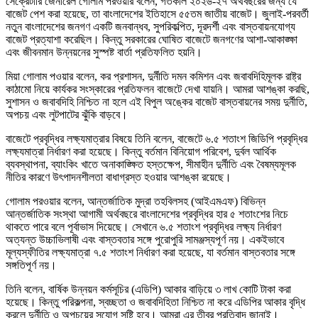
সেক্রেটারি জেনারেল গোলাম পরওয়ার বলেন, গতকাল ২০২৬-২৭ অর্থবছরের জন্য যে
বাজেট পেশ করা হয়েছে, তা বাংলাদেশের ইতিহাসে ৫৫তম জাতীয় বাজেট। জুলাই-পরবর্তী
নতুন বাংলাদেশের জনগণ একটি জনবান্ধব, সুপরিকল্পিত, দূরদর্শী এবং বাস্তবায়নযোগ্য
বাজেট প্রত্যাশা করেছিল। কিন্তু সরকারের ঘোষিত বাজেটে জনগণের আশা-আকাঙ্ক্ষা
এবং জীবনমান উন্নয়নের সুস্পষ্ট বার্তা প্রতিফলিত হয়নি।
মিয়া গোলাম পওয়ার বলেন, কর প্রশাসন, দুর্নীতি দমন কমিশন এবং জবাবদিহিমূলক রাষ্ট্র
কাঠামো নিয়ে কার্যকর সংস্কারের প্রতিফলন বাজেটে দেখা যায়নি। আমরা আশঙ্কা করছি,
সুশাসন ও জবাবদিহি নিশ্চিত না হলে এই বিপুল অঙ্কের বাজেট বাস্তবায়নের সময় দুর্নীতি,
অপচয় এবং লুটপাটের ঝুঁকি বাড়বে।
বাজেটে প্রবৃদ্ধির লক্ষ্যমাত্রার বিষয়ে তিনি বলেন, বাজেটে ৬.৫ শতাংশ জিডিপি প্রবৃদ্ধির
লক্ষ্যমাত্রা নির্ধারণ করা হয়েছে। কিন্তু বর্তমান বিনিয়োগ পরিবেশ, দুর্বল আর্থিক
ব্যবস্থাপনা, ব্যাংকিং খাতে অনাকাঙ্ক্ষিত হস্তক্ষেপ, সীমাহীন দুর্নীতি এবং বৈষম্যমূলক
নীতির কারণে উৎপাদনশীলতা বাধাগ্রস্ত হওয়ার আশঙ্কা রয়েছে।
গোলাম পরওয়ার বলেন, আন্তর্জাতিক মুদ্রা তহবিলসহ (আইএমএফ) বিভিন্ন
আন্তর্জাতিক সংস্থা আগামী অর্থবছরে বাংলাদেশের প্রবৃদ্ধির হার ৫ শতাংশের নিচে
থাকতে পারে বলে পূর্বাভাস দিয়েছে। সেখানে ৬.৫ শতাংশ প্রবৃদ্ধির লক্ষ্য নির্ধারণ
অত্যন্ত উচ্চাভিলাষী এবং বাস্তবতার সঙ্গে পুরোপুরি সামঞ্জস্যপূর্ণ নয়। একইভাবে
মূল্যস্ফীতির লক্ষ্যমাত্রা ৭.৫ শতাংশ নির্ধারণ করা হয়েছে, যা বর্তমান বাস্তবতার সঙ্গে
সঙ্গতিপূর্ণ নয়।
তিনি বলেন, বার্ষিক উন্নয়ন কর্মসূচির (এডিপি) আকার বাড়িয়ে ৩ লাখ কোটি টাকা করা
হয়েছে। কিন্তু পরিকল্পনা, স্বচ্ছতা ও জবাবদিহিতা নিশ্চিত না করে এডিপির আকার বৃদ্ধি
করলে দুর্নীতি ও অপচয়ের সুযোগ সৃষ্টি হবে। আমরা এর তীব্র প্রতিবাদ জানাই।