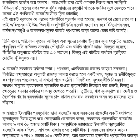
জনজীবনে দুর্ভোগ বয়ে আনবে। আরএমজি তথা তৈরি পোশাক শিল্পের সঙ্গে সংশ্লিষ্ট
বিভিন্ন কাঁচামালের ওপর শুল্ক বৃদ্ধি আমাদের রপ্তানি খাতকে হুমকির মুখে ফেলতে পারে।
আমরা এই গণবিরোধী বাজেটের তীব্র নিন্দা জানাচ্ছি।
এই বাজেট প্রণয়নে যে ধরনের হঠকারিতা প্রদর্শন করা হয়েছে, জনগণ তা মেনে নেবে না।
তাই অবিলম্বে এই উচ্চাভিলাষী ও লুটপাটনির্ভর বাজেট সংশোধন করে বিনিয়োগবান্ধব,
কর্মসংস্থানমুখী ও জনকল্যাণমূলক বাজেট প্রণয়নের জন্য আমরা জোর দাবি জানাই।
তিনি বলেন, পরিচালন ব্যয়ের আধিক্য এবং সুদের বোঝায় উন্নয়ন ব্যয় সংকুচিত হয়েছে,
প্রবৃদ্ধির গতি কাঙ্ক্ষিত মাত্রায় পৌঁছায়নি এবং ঘাটতি বাজেট আরও বিস্তৃত হয়েছে।
জিডিপির অনুপাতে ঘাটতির হার ৩.৫ শতাংশ। কিন্তু এই ঘাটতির অর্থায়ন প্রক্রিয়া
মোটেও ঝুঁকিমুক্ত নয়।
এ বাজেটে সরকারের দুর্বলতা স্পষ্ট। প্রথমত, এনবিআরের রাজস্ব আহরণ সক্ষমতা।
নির্ধারিত লক্ষ্যমাত্রা অনুযায়ী রাজস্ব আদায় করতে হলে একটি দক্ষ, স্বচ্ছ ও দুর্নীতিমুক্ত
কর প্রশাসন প্রয়োজন, যা এখনো গড়ে ওঠেনি। দ্বিতীয়ত, মূল্যস্ফীতি নিয়ন্ত্রণ।
সাধারণ মানুষের ক্রয়ক্ষমতা স্বাভাবিক রাখতে মূল্যস্ফীতি নিয়ন্ত্রণ করা জরুরি, কিন্তু এ
ক্ষেত্রেও সরকার কার্যকর সাফল্য দেখাতে পারেনি। তৃতীয়ত, ঋণ ব্যবস্থাপনা। দেশীয় ও
বৈদেশিক ঋণের ক্রমবর্ধমান সুদের চাপ সামাল দেওয়াও সরকারের জন্য বড় চ্যালেঞ্জ হয়ে
দাঁড়াবে।
জামায়াতে ইসলামীর প্রস্তাবিত ছায়া বাজেটের সঙ্গে সরকারের বাজেটের একটি সংক্ষিপ্ত
তুলনামূলক চিত্র তুলে ধরে সেক্রেটারি জেনারেল বলেন, সরকারের প্রস্তাবিত বাজেটের
আকার ৯ লাখ ৩৮ হাজার কোটি টাকা। অন্যদিকে জামায়াতে ইসলামীর প্রস্তাবিত
বাজেটের আকার ছিল ৮ লাখ ৩৯ হাজার ৫০৫ কোটি টাকা। সরকারের রাজস্ব আয়ের
লক্ষ্যমাত্রা ৭ লাখ ১ হাজার ১৫০ কোটি টাকা, আর জামায়াতে ইসলামীর প্রস্তাবিত রাজস্ব