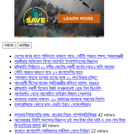
সর্বশেষ
জনপ্রিয়
দেশের মানুষ যাতে শান্তিতে থাকতে পারে, সেটিই প্রধান লক্ষ্য: প্রধানমন্ত্রী
পরকীয়ার অভিযোগ ফিফা সভাপতি ইনফান্তিনোর বিরুদ্ধে
রাষ্ট্রপতি নির্বাচনে ১১ দলীয় জোটের প্রার্থী কর্নেল (অব.) অলি আহমদ
সৌদি আরবে আগুনে পুড়ে ১৭ বাংলাদেশির মৃত্যু
‘সালমান শাহকে হত্যায় ডনের সঙ্গে ১২ লাখ টাকায় চুক্তি’
আওয়ামী লীগের সাবেক প্রতিমন্ত্রীর বাড়িতে হামলা, ভাঙচুর
রাষ্ট্রপতি প্রার্থী হিসেবে মির্জা ফখরুলকেই বেছে নিল বিএনপি
আগারগাঁও থেকে আলোচিত ভাইরাল মিজান গ্রেপ্তার
কানাডায় ভয়াবহ দাবানল, ২০ হাজারের মানুষকে সরানোর নির্দেশ
যুক্তরাষ্ট্রকে কোনো ছাড় দেয়নি ইরান: পেজেশকিয়ান
ফ্লুভার ট্যাবলেটের কাজ, খাওয়ার নিয়ম, পার্শ্বপ্রতিক্রিয়া
42 views
আনোয়ারায় ইউপি সদস্যের বিরুদ্ধে দুই লাখ টাকা চাঁদা দাবি ও দেড় লাখ টাকা
ছিনতাইয়ের মামলা
40 views
কুয়েতে বাংলাদেশি শ্রমিকদের সর্বনিম্ন বেতন নির্ধারণ
22 views