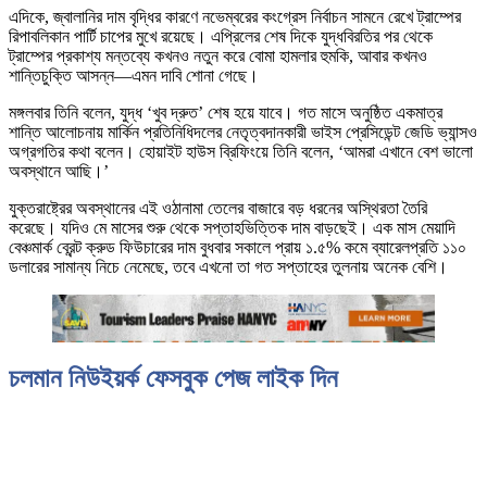
এদিকে, জ্বালানির দাম বৃদ্ধির কারণে নভেম্বরের কংগ্রেস নির্বাচন সামনে রেখে ট্রাম্পের
রিপাবলিকান পার্টি চাপের মুখে রয়েছে। এপ্রিলের শেষ দিকে যুদ্ধবিরতির পর থেকে
ট্রাম্পের প্রকাশ্য মন্তব্যে কখনও নতুন করে বোমা হামলার হুমকি, আবার কখনও
শান্তিচুক্তি আসন্ন—এমন দাবি শোনা গেছে।
মঙ্গলবার তিনি বলেন, যুদ্ধ ‘খুব দ্রুত’ শেষ হয়ে যাবে। গত মাসে অনুষ্ঠিত একমাত্র
শান্তি আলোচনায় মার্কিন প্রতিনিধিদলের নেতৃত্বদানকারী ভাইস প্রেসিডেন্ট জেডি ভ্যান্সও
অগ্রগতির কথা বলেন। হোয়াইট হাউস ব্রিফিংয়ে তিনি বলেন, ‘আমরা এখানে বেশ ভালো
অবস্থানে আছি।’
যুক্তরাষ্ট্রের অবস্থানের এই ওঠানামা তেলের বাজারে বড় ধরনের অস্থিরতা তৈরি
করেছে। যদিও মে মাসের শুরু থেকে সপ্তাহভিত্তিক দাম বাড়ছেই। এক মাস মেয়াদি
বেঞ্চমার্ক ব্রেন্ট ক্রুড ফিউচারের দাম বুধবার সকালে প্রায় ১.৫% কমে ব্যারেলপ্রতি ১১০
ডলারের সামান্য নিচে নেমেছে, তবে এখনো তা গত সপ্তাহের তুলনায় অনেক বেশি।
চলমান নিউইয়র্ক ফেসবুক পেজ লাইক দিন