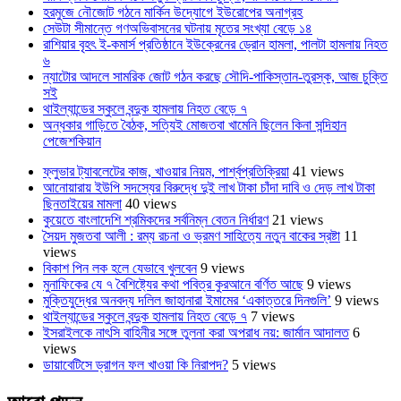
হরমুজে নৌজোট গঠনে মার্কিন উদ্যোগে ইউরোপের অনাগ্রহ
সেউটা সীমান্তে গণঅভিবাসনের ঘটনায় মৃতের সংখ্যা বেড়ে ১৪
রাশিয়ার বৃহৎ ই-কমার্স প্রতিষ্ঠানে ইউক্রেনের ড্রোন হামলা, পালটা হামলায় নিহত
৬
ন্যাটোর আদলে সামরিক জোট গঠন করছে সৌদি-পাকিস্তান-তুরস্ক, আজ চুক্তি
সই
থাইল্যান্ডের স্কুলে বন্দুক হামলায় নিহত বেড়ে ৭
অন্ধকার গাড়িতে বৈঠক, সত্যিই মোজতবা খামেনি ছিলেন কিনা সন্দিহান
পেজেশকিয়ান
ফ্লুভার ট্যাবলেটের কাজ, খাওয়ার নিয়ম, পার্শ্বপ্রতিক্রিয়া
41 views
আনোয়ারায় ইউপি সদস্যের বিরুদ্ধে দুই লাখ টাকা চাঁদা দাবি ও দেড় লাখ টাকা
ছিনতাইয়ের মামলা
40 views
কুয়েতে বাংলাদেশি শ্রমিকদের সর্বনিম্ন বেতন নির্ধারণ
21 views
সৈয়দ মুজতবা আলী : রম্য রচনা ও ভ্রমণ সাহিত্যে নতুন বাকের স্রষ্টা
11
views
বিকাশ পিন লক হলে যেভাবে খুলবেন
9 views
মুনাফিকের যে ৭ বৈশিষ্ট্যের কথা পবিত্র কুরআনে বর্ণিত আছে
9 views
মুক্তিযুদ্ধের অনবদ্য দলিল জাহানারা ইমামের ‘একাত্তরে দিনগুলি’
9 views
থাইল্যান্ডের স্কুলে বন্দুক হামলায় নিহত বেড়ে ৭
7 views
ইসরাইলকে নাৎসি বাহিনীর সঙ্গে তুলনা করা অপরাধ নয়: জার্মান আদালত
6
views
ডায়াবেটিসে ড্রাগন ফল খাওয়া কি নিরাপদ?
5 views