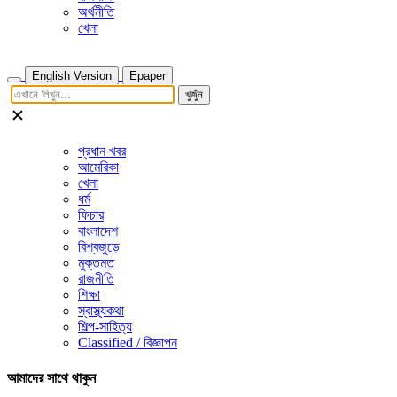
অর্থনীতি
খেলা
English Version
Epaper
খুজুঁন
প্রধান খবর
আমেরিকা
খেলা
ধর্ম
ফিচার
বাংলাদেশ
বিশ্বজুড়ে
মুক্তমত
রাজনীতি
শিক্ষা
স্বাস্থ্যকথা
শিল্প-সাহিত্য
Classified / বিজ্ঞাপন
আমাদের সাথে থাকুন