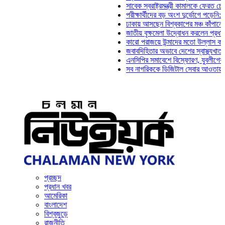
সাবেক স্বরাষ্ট্রমন্ত্রী কামালকে ফেরত চেয়ে দিল্ল
পরীক্ষার্থীদের বড় অংশ দুর্ভোগে পড়েনি: ড. মাহ্‌
ঢাকায় আসছেন বিশ্বকাপের মঞ্চ কাঁপানো সেই সঞ্জ
জাতীয় বৃক্ষমেলা উদ্বোধন করলেন প্রধানমন্ত্রী
কারো পরাজয়ে উন্মাদের মতো উল্লাস করতে হয় না
জবাবদিহিতার অভাবে দেশের স্বাস্থ্যখাত নানা স
এনসিপির সমাবেশে বিস্ফোরণ, যুবলীগের দুই নেতা
সব নাগরিককে ডিজিটাল সেবার আওতায় আনতে হবে: 
প্রচ্ছদ
প্রধান খবর
আমেরিকা
বাংলাদেশ
বিশ্বজুড়ে
রাজনীতি