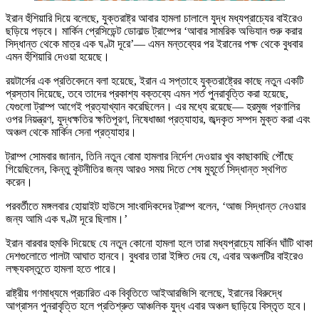
ইরান হুঁশিয়ারি দিয়ে বলেছে, যুক্তরাষ্ট্র আবার হামলা চালালে যুদ্ধ মধ্যপ্রাচ্যের বাইরেও
ছড়িয়ে পড়বে। মার্কিন প্রেসিডেন্ট ডোনাল্ড ট্রাম্পের ‘আবার সামরিক অভিযান শুরু করার
সিদ্ধান্ত থেকে মাত্র এক ঘণ্টা দূরে’— এমন মন্তব্যের পর ইরানের পক্ষ থেকে বুধবার
এমন হুঁশিয়ারি দেওয়া হয়েছে।
রয়টার্সের এক প্রতিবেদনে বলা হয়েছে, ইরান এ সপ্তাহে যুক্তরাষ্ট্রের কাছে নতুন একটি
প্রস্তাব দিয়েছে, তবে তাদের প্রকাশ্য বক্তব্যে এমন শর্ত পুনরাবৃত্তি করা হয়েছে,
যেগুলো ট্রাম্প আগেই প্রত্যাখ্যান করেছিলেন। এর মধ্যে রয়েছে— হরমুজ প্রণালির
ওপর নিয়ন্ত্রণ, যুদ্ধক্ষতির ক্ষতিপূরণ, নিষেধাজ্ঞা প্রত্যাহার, জব্দকৃত সম্পদ মুক্ত করা এবং
অঞ্চল থেকে মার্কিন সেনা প্রত্যাহার।
ট্রাম্প সোমবার জানান, তিনি নতুন বোমা হামলার নির্দেশ দেওয়ার খুব কাছাকাছি পৌঁছে
গিয়েছিলেন, কিন্তু কূটনীতির জন্য আরও সময় দিতে শেষ মুহূর্তে সিদ্ধান্ত স্থগিত
করেন।
পরবর্তীতে মঙ্গলবার হোয়াইট হাউসে সাংবাদিকদের ট্রাম্প বলেন, ‘আজ সিদ্ধান্ত নেওয়ার
জন্য আমি এক ঘণ্টা দূরে ছিলাম।’
ইরান বারবার হুমকি দিয়েছে যে নতুন কোনো হামলা হলে তারা মধ্যপ্রাচ্যে মার্কিন ঘাঁটি থাকা
দেশগুলোতে পালটা আঘাত হানবে। বুধবার তারা ইঙ্গিত দেয় যে, এবার অঞ্চলটির বাইরেও
লক্ষ্যবস্তুতে হামলা হতে পারে।
রাষ্ট্রীয় গণমাধ্যমে প্রচারিত এক বিবৃতিতে আইআরজিসি বলেছে, ইরানের বিরুদ্ধে
আগ্রাসন পুনরাবৃত্তি হলে প্রতিশ্রুত আঞ্চলিক যুদ্ধ এবার অঞ্চল ছাড়িয়ে বিস্তৃত হবে।