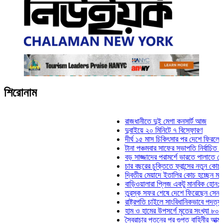
শিরোনাম
রাজধানীতে দুই মেগা কনসার্ট আজ
দুবাইয়ে ২০ মিনিটে ৭ বিস্ফোরণ
দীর্ঘ ১৫ মাস চিকিৎসার পর দেশে ফিরলেন ইলিয়াস 
টানা পঞ্চমবার সাফের সভাপতি নির্বাচিত কাজী সালা
বড় সাজ্জাদের পরামর্শে ভারতে পালাতে চেয়েছি
চার বছরের চুক্তিতে ফ্রান্সের নতুন কোচ জিদান
দ্বিতীয় মেয়াদে ইতালির কোচ হচ্ছেন মানচিনি
বাড়িওয়ালারা প্লিজ একটু মানবিক হোন: মনিরা মিঠ
তুরস্ক সফর শেষে দেশে ফিরেছেন সেনাপ্রধান 
রাষ্ট্রপতি চাইলে সাংবিধানিকভাবে পদত্যাগ করতে পার
হাম ও হামের উপসর্গে মৃতের সংখ্যা ৮০০ ছাড়াল
স্বৈরাচার পতনের পর গুপ্ত বাহিনীর আত্মপ্রকাশ: প্র