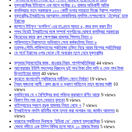
যুক্তরাষ্ট্রের ইতিহাসে এক মাসে সর্বোচ্চ ৫১ হাজার অভিবাসী আটক
কলম্বিয়ার নতুন সরকারকে ১০০ কোটি ডলার সহায়তা দিচ্ছে ট্রাম্প প্রশাসন
যুক্তরাষ্ট্র-ইসরাইলের আগ্রাসন মোকাবিলায় মুসলিম দেশগুলোকে ‘ঐক্যের’ ডাক
ইরানের
জাপানে টাইফুন ‘ডলফিন’-এর তাণ্ডবে আহত ৫, বন্দর বন্ধ করল চীন
শপথ নিয়েই ইসরাইলের সঙ্গে সম্পর্ক পুনর্গঠনের ঘোষণা কলম্বিয়া সরকারের
কিয়েভের কাছে রুশ ক্ষেপণাস্ত্র হামলায় শিশুসহ নিহত ৩
পাকিস্তানে নিরাপত্তা অভিযানে সেনা কর্মকর্তাসহ নিহত ৮
তুরস্ক-সৌদি-পাকিস্তানের প্রতিরক্ষা চুক্তি নিয়ে আরব বিশ্বের প্রতিক্রিয়া
যে শর্তে ইরানের ওপর থেকে নৌ অবরোধ তুলে নেবে যুক্তরাষ্ট্র
ফ্লুভার ট্যাবলেটের কাজ, খাওয়ার নিয়ম, পার্শ্বপ্রতিক্রিয়া
44 views
আনোয়ারায় ইউপি সদস্যের বিরুদ্ধে দুই লাখ টাকা চাঁদা দাবি ও দেড় লাখ টাকা
ছিনতাইয়ের মামলা
40 views
কুয়েতে বাংলাদেশি শ্রমিকদের সর্বনিম্ন বেতন নির্ধারণ
19 views
সৈয়দ মুজতবা আলী : রম্য রচনা ও ভ্রমণ সাহিত্যে নতুন বাকের স্রষ্টা
10
views
মুনাফিকের যে ৭ বৈশিষ্ট্যের কথা পবিত্র কুরআনে বর্ণিত আছে
9 views
বিকাশ পিন লক হলে যেভাবে খুলবেন
9 views
থাইল্যান্ডের স্কুলে বন্দুক হামলায় নিহত বেড়ে ৭
7 views
ইসরাইলকে নাৎসি বাহিনীর সঙ্গে তুলনা করা অপরাধ নয়: জার্মান আদালত
6
views
ভারতের স্বাধীনতা দিবসকে ‘ইন্ডিয়া ডে’ ঘোষণা যুক্তরাষ্ট্রের
5 views
মেঘনা নদীতে এক ইলিশ বিক্রি হলো সাড়ে ১০ হাজার টাকায়
5 views