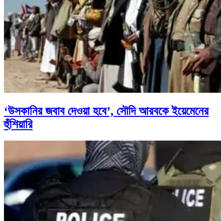
‘উসকানির জবাব দেওয়া হবে’, সৌদি আরবকে ইয়েমেনের
হুঁশিয়ারি