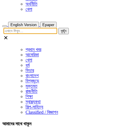
অর্থনীতি
খেলা
English Version
Epaper
খুজুঁন
প্রধান খবর
আমেরিকা
খেলা
ধর্ম
ফিচার
বাংলাদেশ
বিশ্বজুড়ে
মুক্তমত
রাজনীতি
শিক্ষা
স্বাস্থ্যকথা
শিল্প-সাহিত্য
Classified / বিজ্ঞাপন
আমাদের সাথে থাকুন