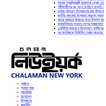
সাবেক স্বরাষ্ট্রমন্ত্রী কামালকে ফেরত চেয়ে দিল্লিক
পরীক্ষার্থীদের বড় অংশ দুর্ভোগে পড়েনি: ড. মাহ্‌দী
ঢাকায় আসছেন বিশ্বকাপের মঞ্চ কাঁপানো সেই সঞ্জয
জাতীয় বৃক্ষমেলা উদ্বোধন করলেন প্রধানমন্ত্রী
কারো পরাজয়ে উন্মাদের মতো উল্লাস করতে হয় না:
জবাবদিহিতার অভাবে দেশের স্বাস্থ্যখাত নানা সংক
এনসিপির সমাবেশে বিস্ফোরণ, যুবলীগের দুই নেতাকর
সব নাগরিককে ডিজিটাল সেবার আওতায় আনতে হবে: অ
প্রচ্ছদ
প্রধান খবর
আমেরিকা
বাংলাদেশ
বিশ্বজুড়ে
রাজনীতি