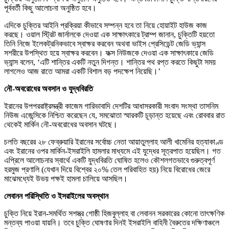
পূর্ববর্তী কিছু আলোচনা অনুষ্ঠিত হবে।
এদিকে চুক্তির আইনি প্রক্রিয়া কীভাবে সম্পন্ন হবে তা নিয়ে হোয়াইট হাউজ কাজ
করছে। ওয়াল স্ট্রিট জার্নালকে দেওয়া এক সাক্ষাৎকারে ট্রাম্প জানান, চুক্তিটি হয়তো
তিনি নিজে ইলেকট্রনিকভাবে স্বাক্ষর করবেন অথবা ভাইস প্রেসিডেন্ট জেডি ভ্যান্স
সশরীরে উপস্থিত হয়ে স্বাক্ষর করবেন। ফক্স নিউজকে দেওয়া এক সাক্ষাৎকারে জেডি
ভ্যান্স বলেন, ‘এটি শান্তির একটি নতুন দিগন্ত। শান্তির পথ রপ্ত করতে কিছুটা সময়
লাগলেও আজ রাতে আমরা একটি বিশাল বড় পদক্ষেপ নিয়েছি।’
নৌ-অবরোধের অবসান ও যুদ্ধবিরতি
ইরানের উপপররাষ্ট্রমন্ত্রী কাজেম গারিভাবাদি দেশটির আধাসরকারী সংবাদ সংস্থা তাসনিম
নিউজ এজেন্সিকে নিশ্চিত করেছেন যে, সমঝোতা স্মারকটি চূড়ান্ত হয়েছে এবং রোববার রাত
থেকেই মার্কিন নৌ-অবরোধের অবসান ঘটছে।
চলতি বছরের ২৮ ফেব্রুয়ারি ইরানের সর্বোচ্চ নেতা আয়াতুল্লাহ আলী খামেনির হত্যাকাণ্ড
এবং ইরানের ওপর মার্কিন-ইসরাইলি হামলার মাধ্যমে এই যুদ্ধের সূত্রপাত হয়েছিল। গত
এপ্রিলে আলোচনার স্বার্থে একটি যুদ্ধবিরতি ঘোষিত হলেও কৌশলগতভাবে গুরুত্বপূর্ণ
হরমুজ প্রণালি (যেখান দিয়ে বিশ্বের ২০% তেল পরিবাহিত হয়) নিয়ে বিরোধের জেরে
মাঝেমধ্যেই উভয় পক্ষই হামলা চালিয়ে আসছিল।
লেবানন পরিস্থিতি ও ইসরাইলের অবস্থান
চুক্তি নিয়ে ইরান-সমর্থিত সশস্ত্র গোষ্ঠী হিজবুল্লাহ বা লেবানন সরকারের কোনো তাৎক্ষণিক
মন্তব্য পাওয়া যায়নি। তবে চুক্তি ঘোষণার দিনই ইসরাইলি বাহিনী বৈরুতের দক্ষিণাঞ্চলে