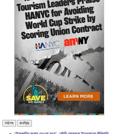
সর্বশেষ
জনপ্রিয়
‘উসকানির জবাব দেওয়া হবে’, সৌদি আরবকে ইয়েমেনের হুঁশিয়ারি