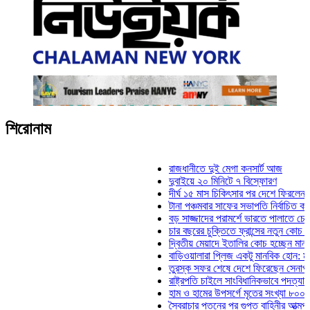
শিরোনাম
রাজধানীতে দুই মেগা কনসার্ট আজ
দুবাইয়ে ২০ মিনিটে ৭ বিস্ফোরণ
দীর্ঘ ১৫ মাস চিকিৎসার পর দেশে ফিরলেন ইলিয়াস ক
টানা পঞ্চমবার সাফের সভাপতি নির্বাচিত কাজী সালাহ
বড় সাজ্জাদের পরামর্শে ভারতে পালাতে চেয়েছিলে
চার বছরের চুক্তিতে ফ্রান্সের নতুন কোচ জিদান
দ্বিতীয় মেয়াদে ইতালির কোচ হচ্ছেন মানচিনি
বাড়িওয়ালারা প্লিজ একটু মানবিক হোন: মনিরা মিঠু
তুরস্ক সফর শেষে দেশে ফিরেছেন সেনাপ্রধান ও
রাষ্ট্রপতি চাইলে সাংবিধানিকভাবে পদত্যাগ করতে পারেন
হাম ও হামের উপসর্গে মৃতের সংখ্যা ৮০০ ছাড়াল
স্বৈরাচার পতনের পর গুপ্ত বাহিনীর আত্মপ্রকাশ: প্রধ