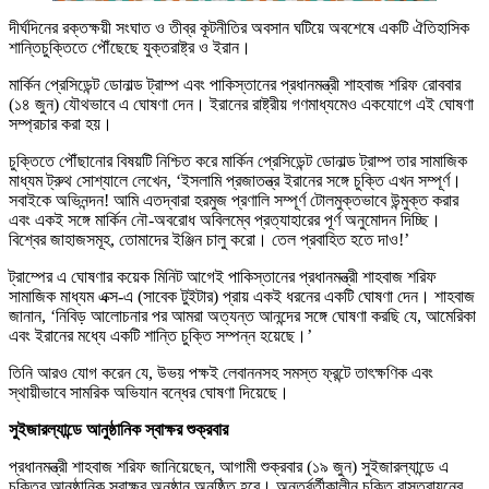
দীর্ঘদিনের রক্তক্ষয়ী সংঘাত ও তীব্র কূটনীতির অবসান ঘটিয়ে অবশেষে একটি ঐতিহাসিক
শান্তিচুক্তিতে পৌঁছেছে যুক্তরাষ্ট্র ও ইরান।
মার্কিন প্রেসিডেন্ট ডোনাল্ড ট্রাম্প এবং পাকিস্তানের প্রধানমন্ত্রী শাহবাজ শরিফ রোববার
(১৪ জুন) যৌথভাবে এ ঘোষণা দেন। ইরানের রাষ্ট্রীয় গণমাধ্যমেও একযোগে এই ঘোষণা
সম্প্রচার করা হয়।
চুক্তিতে পৌঁছানোর বিষয়টি নিশ্চিত করে মার্কিন প্রেসিডেন্ট ডোনাল্ড ট্রাম্প তার সামাজিক
মাধ্যম ট্রুথ সোশ্যালে লেখেন, ‘ইসলামি প্রজাতন্ত্র ইরানের সঙ্গে চুক্তি এখন সম্পূর্ণ।
সবাইকে অভিনন্দন! আমি এতদ্বারা হরমুজ প্রণালি সম্পূর্ণ টোলমুক্তভাবে উন্মুক্ত করার
এবং একই সঙ্গে মার্কিন নৌ-অবরোধ অবিলম্বে প্রত্যাহারের পূর্ণ অনুমোদন দিচ্ছি।
বিশ্বের জাহাজসমূহ, তোমাদের ইঞ্জিন চালু করো। তেল প্রবাহিত হতে দাও!’
ট্রাম্পের এ ঘোষণার কয়েক মিনিট আগেই পাকিস্তানের প্রধানমন্ত্রী শাহবাজ শরিফ
সামাজিক মাধ্যম এক্স-এ (সাবেক টুইটার) প্রায় একই ধরনের একটি ঘোষণা দেন। শাহবাজ
জানান, ‘নিবিড় আলোচনার পর আমরা অত্যন্ত আনন্দের সঙ্গে ঘোষণা করছি যে, আমেরিকা
এবং ইরানের মধ্যে একটি শান্তি চুক্তি সম্পন্ন হয়েছে।’
তিনি আরও যোগ করেন যে, উভয় পক্ষই লেবাননসহ সমস্ত ফ্রন্টে তাৎক্ষণিক এবং
স্থায়ীভাবে সামরিক অভিযান বন্ধের ঘোষণা দিয়েছে।
সুইজারল্যান্ডে আনুষ্ঠানিক স্বাক্ষর শুক্রবার
প্রধানমন্ত্রী শাহবাজ শরিফ জানিয়েছেন, আগামী শুক্রবার (১৯ জুন) সুইজারল্যান্ডে এ
চুক্তির আনুষ্ঠানিক স্বাক্ষর অনুষ্ঠান অনুষ্ঠিত হবে। অন্তর্বর্তীকালীন চুক্তি বাস্তবায়নের