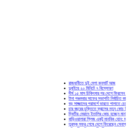
রাজধানীতে দুই মেগা কনসার্ট আজ
দুবাইয়ে ২০ মিনিটে ৭ বিস্ফোরণ
দীর্ঘ ১৫ মাস চিকিৎসার পর দেশে ফিরলেন ইলিয়াস ক
টানা পঞ্চমবার সাফের সভাপতি নির্বাচিত কাজী সালাহ
বড় সাজ্জাদের পরামর্শে ভারতে পালাতে চেয়েছিলে
চার বছরের চুক্তিতে ফ্রান্সের নতুন কোচ জিদান
দ্বিতীয় মেয়াদে ইতালির কোচ হচ্ছেন মানচিনি
বাড়িওয়ালারা প্লিজ একটু মানবিক হোন: মনিরা মিঠু
তুরস্ক সফর শেষে দেশে ফিরেছেন সেনাপ্রধান ও