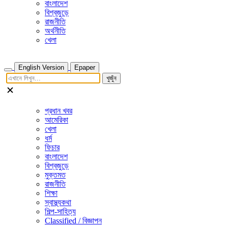
বাংলাদেশ
বিশ্বজুড়ে
রাজনীতি
অর্থনীতি
খেলা
English Version
Epaper
খুজুঁন
প্রধান খবর
আমেরিকা
খেলা
ধর্ম
ফিচার
বাংলাদেশ
বিশ্বজুড়ে
মুক্তমত
রাজনীতি
শিক্ষা
স্বাস্থ্যকথা
শিল্প-সাহিত্য
Classified / বিজ্ঞাপন