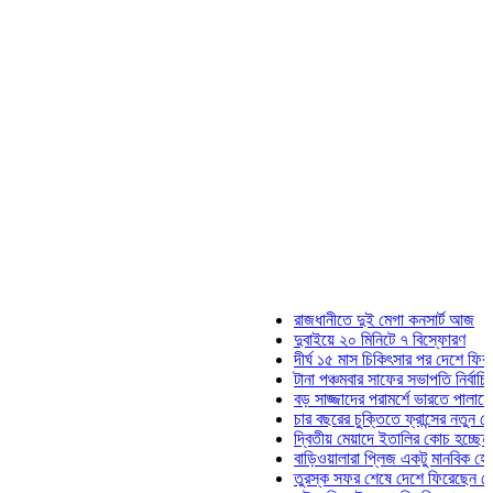
রাজধানীতে দুই মেগা কনসার্ট আজ
দুবাইয়ে ২০ মিনিটে ৭ বিস্ফোরণ
দীর্ঘ ১৫ মাস চিকিৎসার পর দেশে ফিরলেন ইলি
টানা পঞ্চমবার সাফের সভাপতি নির্বাচিত কাজী 
বড় সাজ্জাদের পরামর্শে ভারতে পালাতে চেয়
চার বছরের চুক্তিতে ফ্রান্সের নতুন কোচ জিদ
দ্বিতীয় মেয়াদে ইতালির কোচ হচ্ছেন মানচিনি
বাড়িওয়ালারা প্লিজ একটু মানবিক হোন: মনিরা 
তুরস্ক সফর শেষে দেশে ফিরেছেন সেনাপ্রধ