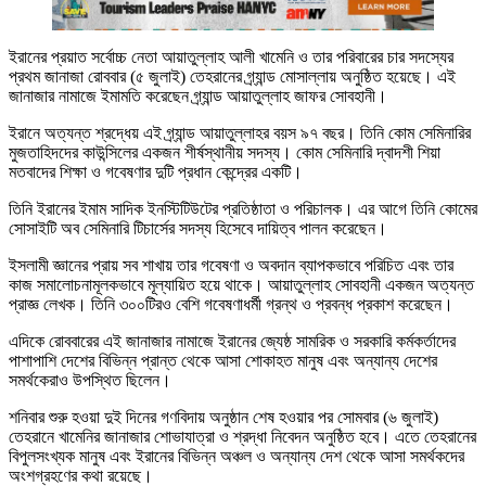
ইরানের প্রয়াত সর্বোচ্চ নেতা আয়াতুল্লাহ আলী খামেনি ও তার পরিবারের চার সদস্যের
প্রথম জানাজা রোববার (৫ জুলাই) তেহরানের গ্র্যান্ড মোসাল্লায় অনুষ্ঠিত হয়েছে। এই
জানাজার নামাজে ইমামতি করেছেন গ্র্যান্ড আয়াতুল্লাহ জাফর সোবহানী।
ইরানে অত্যন্ত শ্রদ্ধেয় এই গ্র্যান্ড আয়াতুল্লাহর বয়স ৯৭ বছর। তিনি কোম সেমিনারির
মুজতাহিদদের কাউন্সিলের একজন শীর্ষস্থানীয় সদস্য। কোম সেমিনারি দ্বাদশী শিয়া
মতবাদের শিক্ষা ও গবেষণার দুটি প্রধান কেন্দ্রের একটি।
তিনি ইরানের ইমাম সাদিক ইনস্টিটিউটের প্রতিষ্ঠাতা ও পরিচালক। এর আগে তিনি কোমের
সোসাইটি অব সেমিনারি টিচার্সের সদস্য হিসেবে দায়িত্ব পালন করেছেন।
ইসলামী জ্ঞানের প্রায় সব শাখায় তার গবেষণা ও অবদান ব্যাপকভাবে পরিচিত এবং তার
কাজ সমালোচনামূলকভাবে মূল্যায়িত হয়ে থাকে। আয়াতুল্লাহ সোবহানী একজন অত্যন্ত
প্রাজ্ঞ লেখক। তিনি ৩০০টিরও বেশি গবেষণাধর্মী গ্রন্থ ও প্রবন্ধ প্রকাশ করেছেন।
এদিকে রোববারের এই জানাজার নামাজে ইরানের জ্যেষ্ঠ সামরিক ও সরকারি কর্মকর্তাদের
পাশাপাশি দেশের বিভিন্ন প্রান্ত থেকে আসা শোকাহত মানুষ এবং অন্যান্য দেশের
সমর্থকেরাও উপস্থিত ছিলেন।
শনিবার শুরু হওয়া দুই দিনের গণবিদায় অনুষ্ঠান শেষ হওয়ার পর সোমবার (৬ জুলাই)
তেহরানে খামেনির জানাজার শোভাযাত্রা ও শ্রদ্ধা নিবেদন অনুষ্ঠিত হবে। এতে তেহরানের
বিপুলসংখ্যক মানুষ এবং ইরানের বিভিন্ন অঞ্চল ও অন্যান্য দেশ থেকে আসা সমর্থকদের
অংশগ্রহণের কথা রয়েছে।