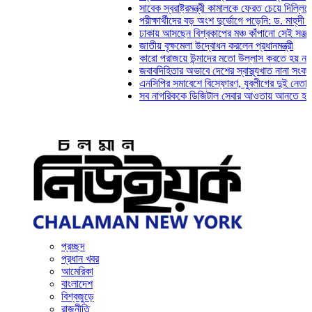
সাবেক স্বরাষ্ট্রমন্ত্রী কামালকে ফেরত চেয়ে দিল্লিকে চিঠি দ
পরীক্ষার্থীদের বড় অংশ দুর্ভোগে পড়েনি: ড. মাহ্‌দী আমিন
ঢাকায় আসছেন বিশ্বকাপের মঞ্চ কাঁপানো সেই সঞ্জয় দেব
জাতীয় বৃক্ষমেলা উদ্বোধন করলেন প্রধানমন্ত্রী
কারো পরাজয়ে উন্মাদের মতো উল্লাস করতে হয় না: চঞ্চল
জবাবদিহিতার অভাবে দেশের স্বাস্থ্যখাত নানা সংকটে পড়েছ
এনসিপির সমাবেশে বিস্ফোরণ, যুবলীগের দুই নেতাকর্মী গ্র
সব নাগরিককে ডিজিটাল সেবার আওতায় আনতে হবে: অর্থমন্ত
প্রচ্ছদ
প্রধান খবর
আমেরিকা
বাংলাদেশ
বিশ্বজুড়ে
রাজনীতি