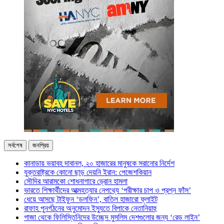
সর্বশেষ
জনপ্রিয়
কানাডায় ভয়াবহ দাবানল, ২০ হাজারের মানুষকে সরানোর নির্দেশ
যুক্তরাষ্ট্রকে কোনো ছাড় দেয়নি ইরান: পেজেশকিয়ান
সৌদির আরামকো শোধনাগারে ড্রোন হামলা
ভারতে শিক্ষার্থীদের আত্মহত্যার নেপথ্যে ‘পরীক্ষার চাপ ও প্রশ্ন ফাঁস’
ধেয়ে আসছে টাইফুন ‘ডলফিন’, বাতিল হাজারো ফ্লাইট
রাফাহ পুনর্গঠনের অনুমোদন ইস্যুতে বিপাকে নেতানিয়াহু
গাজা থেকে ফিলিস্তিনিদের উচ্ছেদ মুসলিম দেশগুলোর জন্য ‘রেড লাইন’