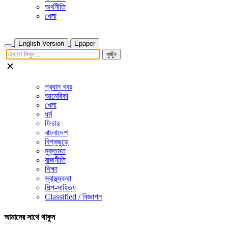
অর্থনীতি
খেলা
English Version
Epaper
খুজুঁন
প্রধান খবর
আমেরিকা
খেলা
ধর্ম
ফিচার
বাংলাদেশ
বিশ্বজুড়ে
মুক্তমত
রাজনীতি
শিক্ষা
স্বাস্থ্যকথা
শিল্প-সাহিত্য
Classified / বিজ্ঞাপন
আমাদের সাথে থাকুন