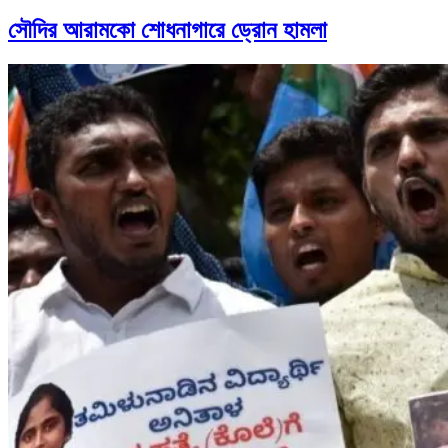
সৌদির আরামকো শোধনাগারে ড্রোন হামলা