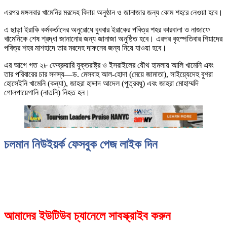
এরপর মঙ্গলবার খামেনির মরদেহ বিদায় অনুষ্ঠান ও জানাজার জন্য কোম শহরে নেওয়া হবে।
এ ছাড়া ইরাকি কর্মকর্তাদের অনুরোধে বুধবার ইরাকের পবিত্র শহর কারবালা ও নাজাফে
খামেনিকে শেষ শ্রদ্ধা জানানোর জন্য জানাজা অনুষ্ঠিত হবে। এরপর বৃহস্পতিবার শিয়াদের
পবিত্র শহর মাশহাদে তার মরদেহ দাফনের জন্য নিয়ে যাওয়া হবে।
এর আগে গত ২৮ ফেব্রুয়ারি যুক্তরাষ্ট্র ও ইসরাইলের যৌথ হামলায় আলি খামেনি এবং
তার পরিবারের চার সদস্য—ড. মেসবাহ আল-হোদা (মেয়ে জামাতা), সাইয়্যেদেহ বুশরা
হোসেইনি খামেনি (কন্যা), জাহরা হাদ্দাদ আদেল (পুত্রবধূ) এবং জাহরা মোহাম্মদি
গোলপায়েগানি (নাতনি) নিহত হন।
চলমান নিউইয়র্ক ফেসবুক পেজ লাইক দিন
আমাদের ইউটিউব চ্যানেলে সাবস্ক্রাইব করুন