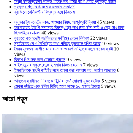
অস্ত্র হস্তান্তরসহ শান্তি পরিকল্পনার পরের ধাপে যেতে প্রস্তুত হামাস
গৃহযুদ্ধে গড়াবে ইয়েমেনে চলমান সংঘাত?
ব্রাজিলে হেলিকপ্টার বিধ্বস্ত হয়ে নিহত ৪
ফ্লুভার ট্যাবলেটের কাজ, খাওয়ার নিয়ম, পার্শ্বপ্রতিক্রিয়া
45 views
আনোয়ারায় ইউপি সদস্যের বিরুদ্ধে দুই লাখ টাকা চাঁদা দাবি ও দেড় লাখ টাকা
ছিনতাইয়ের মামলা
40 views
কুয়েতে বাংলাদেশি শ্রমিকদের সর্বনিম্ন বেতন নির্ধারণ
22 views
মুনাফিকের যে ৭ বৈশিষ্ট্যের কথা পবিত্র কুরআনে বর্ণিত আছে
10 views
সৈয়দ মুজতবা আলী : রম্য রচনা ও ভ্রমণ সাহিত্যে নতুন বাকের স্রষ্টা
10
views
বিকাশ পিন লক হলে যেভাবে খুলবেন
9 views
থাইল্যান্ডের স্কুলে বন্দুক হামলায় নিহত বেড়ে ৭
7 views
ইসরাইলকে নাৎসি বাহিনীর সঙ্গে তুলনা করা অপরাধ নয়: জার্মান আদালত
6
views
ভারতের স্বাধীনতা দিবসকে ‘ইন্ডিয়া ডে’ ঘোষণা যুক্তরাষ্ট্রের
5 views
মেঘনা নদীতে এক ইলিশ বিক্রি হলো সাড়ে ১০ হাজার টাকায়
5 views
আরো পড়ুন