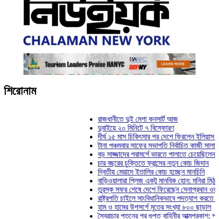
শিরোনাম
রাজধানীতে দুই মেগা কনসার্ট আজ
দুবাইয়ে ২০ মিনিটে ৭ বিস্ফোরণ
দীর্ঘ ১৫ মাস চিকিৎসার পর দেশে ফিরলেন ইলিয়াস কাঞ্চন
টানা পঞ্চমবার সাফের সভাপতি নির্বাচিত কাজী সালাহউদ্দিন
বড় সাজ্জাদের পরামর্শে ভারতে পালাতে চেয়েছিলেন ডেভিড
চার বছরের চুক্তিতে ফ্রান্সের নতুন কোচ জিদান
দ্বিতীয় মেয়াদে ইতালির কোচ হচ্ছেন মানচিনি
বাড়িওয়ালারা প্লিজ একটু মানবিক হোন: মনিরা মিঠু
তুরস্ক সফর শেষে দেশে ফিরেছেন সেনাপ্রধান ওয়াকার-উ
রাষ্ট্রপতি চাইলে সাংবিধানিকভাবে পদত্যাগ করতে পারেন: স্বরাষ
হাম ও হামের উপসর্গে মৃতের সংখ্যা ৮০০ ছাড়াল
স্বৈরাচার পতনের পর গুপ্ত বাহিনীর আত্মপ্রকাশ: প্রধানমন্ত্র