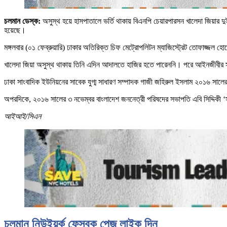
চলমান ডেস্ক:
অসুস্থ হয়ে হাসপাতালে ভর্তি থাকায় বিএনপি চেয়ারপারসন খালেদা জিয়ার দু
হয়েছে।
মঙ্গলবার (০১ ফেব্রুয়ারি) ঢাকার অতিরিক্ত চিফ মেট্রোপলিটন ম্যাজিস্ট্রেট তোফাজ্জল হো
খালেদা জিয়া অসুস্থ থাকায় তিনি এদিন আদালতে হাজির হতে পারেননি। পরে আইনজীবীর সময
ঢাকা সাংবাদিক ইউনিয়নের সাবেক যুগ্ম সাধারণ সম্পাদক গাজী জহিরুল ইসলাম ২০১৬ সালের
অপরদিকে, ২০১৬ সালের ৩ নভেম্বর বাংলাদেশ জননেত্রী পরিষদের সভাপতি এবি সিদ্দিকী ‘স
আইআই/সিএন
চলমান নিউইয়র্ক ফেসবুক পেজ লাইক দিন