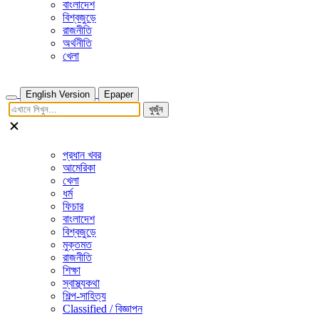
বাংলাদেশ
বিশ্বজুড়ে
রাজনীতি
অর্থনীতি
খেলা
English Version
Epaper
খুজুঁন
প্রধান খবর
আমেরিকা
খেলা
ধর্ম
ফিচার
বাংলাদেশ
বিশ্বজুড়ে
মুক্তমত
রাজনীতি
শিক্ষা
স্বাস্থ্যকথা
শিল্প-সাহিত্য
Classified / বিজ্ঞাপন