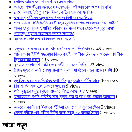
সৌদির আরামকো শোধনাগারে ড্রোন হামলা
ভারতে শিক্ষার্থীদের আত্মহত্যার নেপথ্যে ‘পরীক্ষার চাপ ও প্রশ্ন ফাঁস’
ধেয়ে আসছে টাইফুন ‘ডলফিন’, বাতিল হাজারো ফ্লাইট
রাফাহ পুনর্গঠনের অনুমোদন ইস্যুতে বিপাকে নেতানিয়াহু
গাজা থেকে ফিলিস্তিনিদের উচ্ছেদ মুসলিম দেশগুলোর জন্য ‘রেড লাইন’
অস্ত্র হস্তান্তরসহ শান্তি পরিকল্পনার পরের ধাপে যেতে প্রস্তুত হামাস
গৃহযুদ্ধে গড়াবে ইয়েমেনে চলমান সংঘাত?
ব্রাজিলে হেলিকপ্টার বিধ্বস্ত হয়ে নিহত ৪
ফ্লুভার ট্যাবলেটের কাজ, খাওয়ার নিয়ম, পার্শ্বপ্রতিক্রিয়া
45 views
আনোয়ারায় ইউপি সদস্যের বিরুদ্ধে দুই লাখ টাকা চাঁদা দাবি ও দেড় লাখ টাকা
ছিনতাইয়ের মামলা
40 views
কুয়েতে বাংলাদেশি শ্রমিকদের সর্বনিম্ন বেতন নির্ধারণ
22 views
সৈয়দ মুজতবা আলী : রম্য রচনা ও ভ্রমণ সাহিত্যে নতুন বাকের স্রষ্টা
10
views
মুনাফিকের যে ৭ বৈশিষ্ট্যের কথা পবিত্র কুরআনে বর্ণিত আছে
10 views
বিকাশ পিন লক হলে যেভাবে খুলবেন
9 views
থাইল্যান্ডের স্কুলে বন্দুক হামলায় নিহত বেড়ে ৭
7 views
ইসরাইলকে নাৎসি বাহিনীর সঙ্গে তুলনা করা অপরাধ নয়: জার্মান আদালত
6
views
ভারতের স্বাধীনতা দিবসকে ‘ইন্ডিয়া ডে’ ঘোষণা যুক্তরাষ্ট্রের
5 views
মেঘনা নদীতে এক ইলিশ বিক্রি হলো সাড়ে ১০ হাজার টাকায়
5 views
আরো পড়ুন