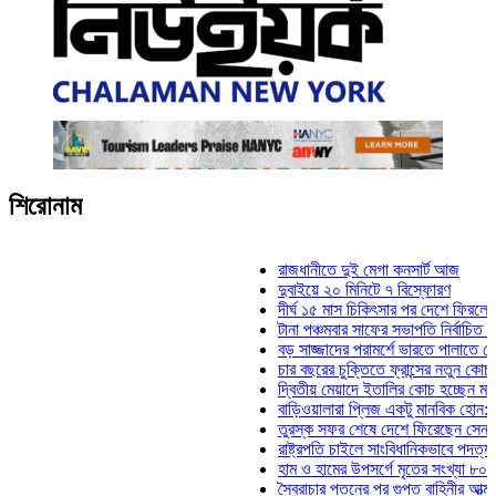
শিরোনাম
রাজধানীতে দুই মেগা কনসার্ট আজ
দুবাইয়ে ২০ মিনিটে ৭ বিস্ফোরণ
দীর্ঘ ১৫ মাস চিকিৎসার পর দেশে ফিরলেন ইলিয়াস
টানা পঞ্চমবার সাফের সভাপতি নির্বাচিত কাজী সাল
বড় সাজ্জাদের পরামর্শে ভারতে পালাতে চেয়েছি
চার বছরের চুক্তিতে ফ্রান্সের নতুন কোচ জিদান
দ্বিতীয় মেয়াদে ইতালির কোচ হচ্ছেন মানচিনি
বাড়িওয়ালারা প্লিজ একটু মানবিক হোন: মনিরা মিঠ
তুরস্ক সফর শেষে দেশে ফিরেছেন সেনাপ্রধান
রাষ্ট্রপতি চাইলে সাংবিধানিকভাবে পদত্যাগ করতে পার
হাম ও হামের উপসর্গে মৃতের সংখ্যা ৮০০ ছাড়াল
স্বৈরাচার পতনের পর গুপ্ত বাহিনীর আত্মপ্রকাশ: প্