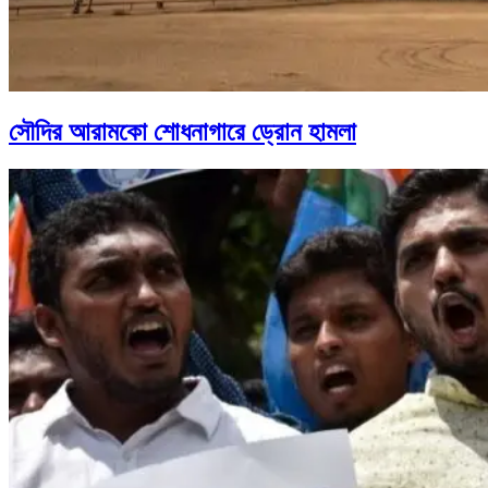
সৌদির আরামকো শোধনাগারে ড্রোন হামলা