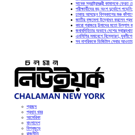
সাবেক স্বরাষ্ট্রমন্ত্রী কামালকে ফেরত চেয়ে দিল্
পরীক্ষার্থীদের বড় অংশ দুর্ভোগে পড়েনি: ড. মাহ্
ঢাকায় আসছেন বিশ্বকাপের মঞ্চ কাঁপানো সেই সঞ্
জাতীয় বৃক্ষমেলা উদ্বোধন করলেন প্রধানমন্ত্রী
কারো পরাজয়ে উন্মাদের মতো উল্লাস করতে হয় ন
জবাবদিহিতার অভাবে দেশের স্বাস্থ্যখাত নানা স
এনসিপির সমাবেশে বিস্ফোরণ, যুবলীগের দুই নেতা
সব নাগরিককে ডিজিটাল সেবার আওতায় আনতে হবে:
প্রচ্ছদ
প্রধান খবর
আমেরিকা
বাংলাদেশ
বিশ্বজুড়ে
রাজনীতি