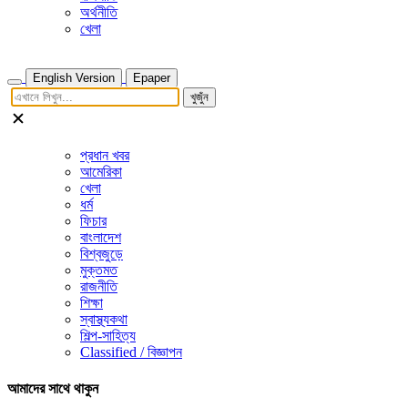
অর্থনীতি
খেলা
English Version
Epaper
খুজুঁন
প্রধান খবর
আমেরিকা
খেলা
ধর্ম
ফিচার
বাংলাদেশ
বিশ্বজুড়ে
মুক্তমত
রাজনীতি
শিক্ষা
স্বাস্থ্যকথা
শিল্প-সাহিত্য
Classified / বিজ্ঞাপন
আমাদের সাথে থাকুন