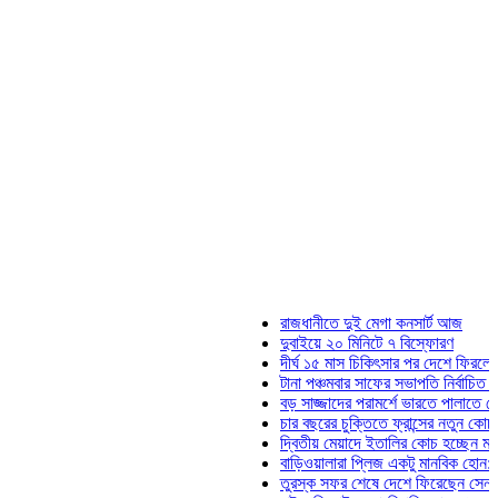
রাজধানীতে দুই মেগা কনসার্ট আজ
দুবাইয়ে ২০ মিনিটে ৭ বিস্ফোরণ
দীর্ঘ ১৫ মাস চিকিৎসার পর দেশে ফিরলেন ইলিয়
টানা পঞ্চমবার সাফের সভাপতি নির্বাচিত কাজী স
বড় সাজ্জাদের পরামর্শে ভারতে পালাতে চেয়ে
চার বছরের চুক্তিতে ফ্রান্সের নতুন কোচ জিদা
দ্বিতীয় মেয়াদে ইতালির কোচ হচ্ছেন মানচিনি
বাড়িওয়ালারা প্লিজ একটু মানবিক হোন: মনিরা ম
তুরস্ক সফর শেষে দেশে ফিরেছেন সেনাপ্রধা