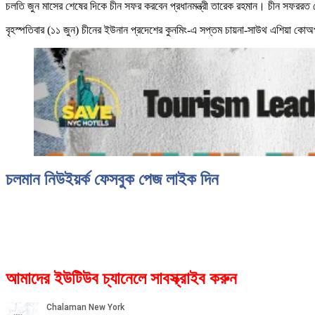
চলতি জুন মাসের শেষের দিকে চীন সফর করবেন প্রধানমন্ত্রী তারেক রহমান। চীন সফররত ডে
বৃহস্পতিবার (১১ জুন) চীনের ইউনান প্রদেশের কুনমিং-এ সপ্তম চায়না-সাউথ এশিয়া কোঅপা
চলমান নিউইয়র্ক ফেসবুক পেজ লাইক দিন
আমাদের ইউটিউব চ্যানেলে সাবস্ক্রাইব করুন