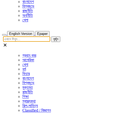
বাংলাদেশ
বিশ্বজুড়ে
রাজনীতি
অর্থনীতি
খেলা
English Version
Epaper
খুজুঁন
প্রধান খবর
আমেরিকা
খেলা
ধর্ম
ফিচার
বাংলাদেশ
বিশ্বজুড়ে
মুক্তমত
রাজনীতি
শিক্ষা
স্বাস্থ্যকথা
শিল্প-সাহিত্য
Classified / বিজ্ঞাপন