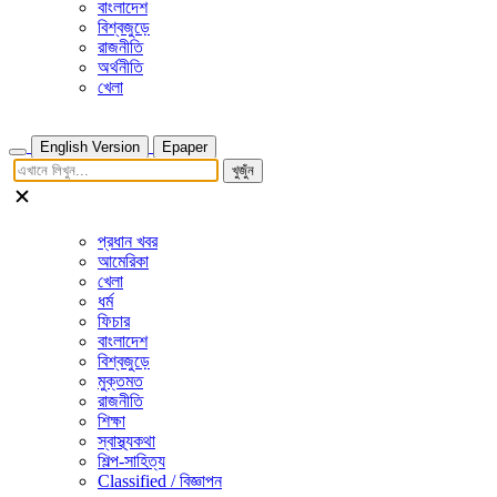
বাংলাদেশ
বিশ্বজুড়ে
রাজনীতি
অর্থনীতি
খেলা
English Version
Epaper
খুজুঁন
প্রধান খবর
আমেরিকা
খেলা
ধর্ম
ফিচার
বাংলাদেশ
বিশ্বজুড়ে
মুক্তমত
রাজনীতি
শিক্ষা
স্বাস্থ্যকথা
শিল্প-সাহিত্য
Classified / বিজ্ঞাপন