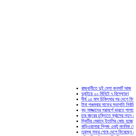
রাজধানীতে দুই মেগা কনসার্ট আজ
দুবাইয়ে ২০ মিনিটে ৭ বিস্ফোরণ
দীর্ঘ ১৫ মাস চিকিৎসার পর দেশে ফিরলেন ইলি
টানা পঞ্চমবার সাফের সভাপতি নির্বাচিত কাজী 
বড় সাজ্জাদের পরামর্শে ভারতে পালাতে চেয়
চার বছরের চুক্তিতে ফ্রান্সের নতুন কোচ জিদ
দ্বিতীয় মেয়াদে ইতালির কোচ হচ্ছেন মানচিন
বাড়িওয়ালারা প্লিজ একটু মানবিক হোন: মনিরা
তুরস্ক সফর শেষে দেশে ফিরেছেন সেনাপ্রধ