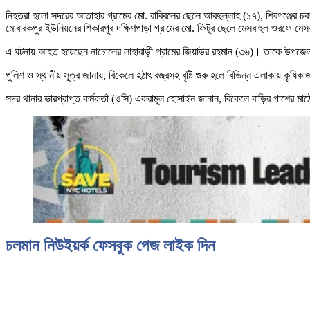
নিহতরা হলো সদরের আতাহার গ্রামের মো. রাব্বিলের ছেলে আবদুল্লাহ (১৭), শিবগঞ্জের চককীর
মোবারকপুর ইউনিয়নের শিকারপুর দক্ষিণপাড়া গ্রামের মো. ফিটুর ছেলে মেসবাহুল ওরফে মেসব
এ ঘটনায় আহত হয়েছেন নাচোলের লাহাবাড়ী গ্রামের জিয়াউর রহমান (৩৬)। তাকে উপজেলা স্ব
পুলিশ ও স্থানীয় সূত্র জানায়, বিকেলে হঠাৎ বজ্রসহ বৃষ্টি শুরু হলে বিভিন্ন এলাকায় কৃষি
সদর থানার ভারপ্রাপ্ত কর্মকর্তা (ওসি) একরামুল হোসাইন জানান, বিকেলে বাড়ির পাশের
চলমান নিউইয়র্ক ফেসবুক পেজ লাইক দিন