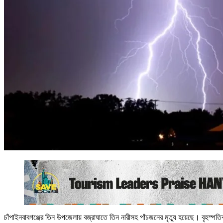
চাঁপাইনবাবগঞ্জের তিন উপজেলায় বজ্রাঘাতে তিন নারীসহ পাঁচজনের মৃত্যু হয়েছে। বৃহস্