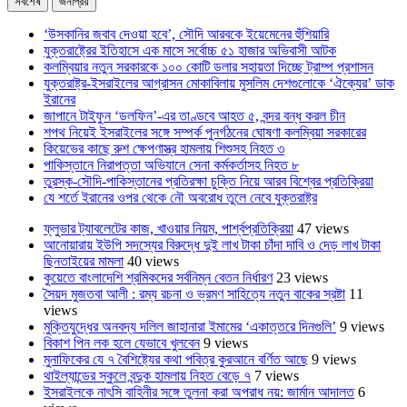
সর্বশেষ
জনপ্রিয়
‘উসকানির জবাব দেওয়া হবে’, সৌদি আরবকে ইয়েমেনের হুঁশিয়ারি
যুক্তরাষ্ট্রের ইতিহাসে এক মাসে সর্বোচ্চ ৫১ হাজার অভিবাসী আটক
কলম্বিয়ার নতুন সরকারকে ১০০ কোটি ডলার সহায়তা দিচ্ছে ট্রাম্প প্রশাসন
যুক্তরাষ্ট্র-ইসরাইলের আগ্রাসন মোকাবিলায় মুসলিম দেশগুলোকে ‘ঐক্যের’ ডাক
ইরানের
জাপানে টাইফুন ‘ডলফিন’-এর তাণ্ডবে আহত ৫, বন্দর বন্ধ করল চীন
শপথ নিয়েই ইসরাইলের সঙ্গে সম্পর্ক পুনর্গঠনের ঘোষণা কলম্বিয়া সরকারের
কিয়েভের কাছে রুশ ক্ষেপণাস্ত্র হামলায় শিশুসহ নিহত ৩
পাকিস্তানে নিরাপত্তা অভিযানে সেনা কর্মকর্তাসহ নিহত ৮
তুরস্ক-সৌদি-পাকিস্তানের প্রতিরক্ষা চুক্তি নিয়ে আরব বিশ্বের প্রতিক্রিয়া
যে শর্তে ইরানের ওপর থেকে নৌ অবরোধ তুলে নেবে যুক্তরাষ্ট্র
ফ্লুভার ট্যাবলেটের কাজ, খাওয়ার নিয়ম, পার্শ্বপ্রতিক্রিয়া
47 views
আনোয়ারায় ইউপি সদস্যের বিরুদ্ধে দুই লাখ টাকা চাঁদা দাবি ও দেড় লাখ টাকা
ছিনতাইয়ের মামলা
40 views
কুয়েতে বাংলাদেশি শ্রমিকদের সর্বনিম্ন বেতন নির্ধারণ
23 views
সৈয়দ মুজতবা আলী : রম্য রচনা ও ভ্রমণ সাহিত্যে নতুন বাকের স্রষ্টা
11
views
মুক্তিযুদ্ধের অনবদ্য দলিল জাহানারা ইমামের ‘একাত্তরে দিনগুলি’
9 views
বিকাশ পিন লক হলে যেভাবে খুলবেন
9 views
মুনাফিকের যে ৭ বৈশিষ্ট্যের কথা পবিত্র কুরআনে বর্ণিত আছে
9 views
থাইল্যান্ডের স্কুলে বন্দুক হামলায় নিহত বেড়ে ৭
7 views
ইসরাইলকে নাৎসি বাহিনীর সঙ্গে তুলনা করা অপরাধ নয়: জার্মান আদালত
6