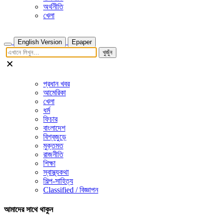
অর্থনীতি
খেলা
English Version
Epaper
খুজুঁন
প্রধান খবর
আমেরিকা
খেলা
ধর্ম
ফিচার
বাংলাদেশ
বিশ্বজুড়ে
মুক্তমত
রাজনীতি
শিক্ষা
স্বাস্থ্যকথা
শিল্প-সাহিত্য
Classified / বিজ্ঞাপন
আমাদের সাথে থাকুন