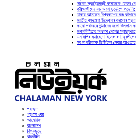
সাবেক স্বরাষ্ট্রমন্ত্রী কামালকে ফেরত চেয়ে দিল্ল
পরীক্ষার্থীদের বড় অংশ দুর্ভোগে পড়েনি: ড. মাহ্‌দ
ঢাকায় আসছেন বিশ্বকাপের মঞ্চ কাঁপানো সেই সঞ্জ
জাতীয় বৃক্ষমেলা উদ্বোধন করলেন প্রধানমন্ত্রী
কারো পরাজয়ে উন্মাদের মতো উল্লাস করতে হয় না
জবাবদিহিতার অভাবে দেশের স্বাস্থ্যখাত নানা সং
এনসিপির সমাবেশে বিস্ফোরণ, যুবলীগের দুই নেতাক
সব নাগরিককে ডিজিটাল সেবার আওতায় আনতে হবে: 
প্রচ্ছদ
প্রধান খবর
আমেরিকা
বাংলাদেশ
বিশ্বজুড়ে
রাজনীতি