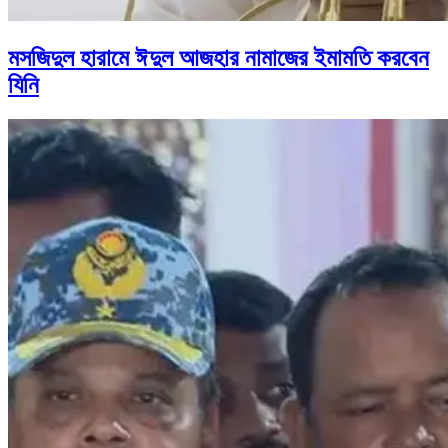
মসজিদুল হারামে ঈদুল আজহার নামাজের ইমামতি করবেন
যিনি