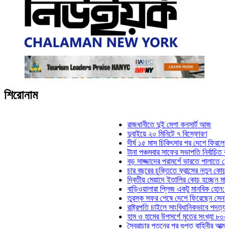
শিরোনাম
রাজধানীতে দুই মেগা কনসার্ট আজ
দুবাইয়ে ২০ মিনিটে ৭ বিস্ফোরণ
দীর্ঘ ১৫ মাস চিকিৎসার পর দেশে ফিরলেন ইলিয়াস 
টানা পঞ্চমবার সাফের সভাপতি নির্বাচিত কাজী সালা
বড় সাজ্জাদের পরামর্শে ভারতে পালাতে চেয়েছিল
চার বছরের চুক্তিতে ফ্রান্সের নতুন কোচ জিদান
দ্বিতীয় মেয়াদে ইতালির কোচ হচ্ছেন মানচিনি
বাড়িওয়ালারা প্লিজ একটু মানবিক হোন: মনিরা মিঠু
তুরস্ক সফর শেষে দেশে ফিরেছেন সেনাপ্রধান 
রাষ্ট্রপতি চাইলে সাংবিধানিকভাবে পদত্যাগ করতে পারে
হাম ও হামের উপসর্গে মৃতের সংখ্যা ৮০০ ছাড়াল
স্বৈরাচার পতনের পর গুপ্ত বাহিনীর আত্মপ্রকাশ: প্র