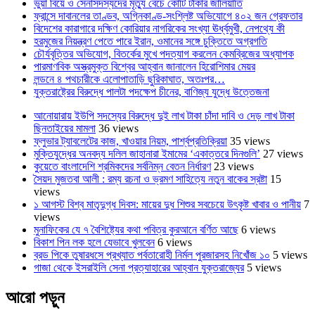
ভুয়া বিয়ে ও সেনাসদস্যদের মৃত্যু বেচে কোটি টাকার জালিয়াতি
ফ্রান্সে দাবানলের তাণ্ডব, অগ্নিকাণ্ড-সংশ্লিষ্ট অভিযোগে ৪০২ জন গ্রেফতার
বিদেশের কারাগারে দক্ষিণ কোরিয়ার নাগরিকের সংখ্যা ঊর্ধ্বমুখী, নেপথ্যে কী
হরমুজের নিয়ন্ত্রণ পেতে পারে ইরান, ওমানের সঙ্গে চুক্তিতে অগ্রগতি
চৌর্যবৃত্তির অভিযোগ, বিতর্কের মুখে পদত্যাগ করলেন কেমব্রিজের অধ্যাপক
পারমাণবিক অস্ত্রমুক্ত বিশ্বের আহ্বান জানালেন হিরোশিমার মেয়র
লন্ডনে ৪ পথচারীকে এলোপাতাড়ি ছুরিকাঘাত, অতঃপর…
যুক্তরাষ্ট্রের বিরুদ্ধে পালটা পদক্ষেপ চীনের, বাণিজ্য যুদ্ধে ‍উত্তেজনা
আনোয়ারায় ইউপি সদস্যের বিরুদ্ধে দুই লাখ টাকা চাঁদা দাবি ও দেড় লাখ টাকা
ছিনতাইয়ের মামলা
36 views
ফ্লুভার ট্যাবলেটের কাজ, খাওয়ার নিয়ম, পার্শ্বপ্রতিক্রিয়া
35 views
মুক্তিযুদ্ধের অনবদ্য দলিল জাহানারা ইমামের ‘একাত্তরে দিনগুলি’
27 views
কুয়েতে বাংলাদেশি শ্রমিকদের সর্বনিম্ন বেতন নির্ধারণ
23 views
সৈয়দ মুজতবা আলী : রম্য রচনা ও ভ্রমণ সাহিত্যে নতুন বাকের স্রষ্টা
15
views
১ আগস্ট বিশ্ব মাতৃদুগ্ধ দিবস: মায়ের দুধ শিশুর সবচেয়ে উৎকৃষ্ট খাবার ও পানীয়
7
views
মুনাফিকের যে ৭ বৈশিষ্ট্যের কথা পবিত্র কুরআনে বর্ণিত আছে
6 views
বিকাশ পিন লক হলে যেভাবে খুলবেন
6 views
ব্রড পিকে তুষারধসে প্রখ্যাত পর্বতারোহী নির্মল ‍পুরজারসহ নিখোঁজ ১০
5 views
গাজা থেকে ইসরাইলি সেনা প্রত্যাহারের আহ্বান যুক্তরাজ্যের
5 views
আরো পড়ুন