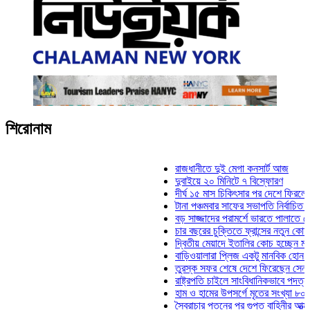
শিরোনাম
রাজধানীতে দুই মেগা কনসার্ট আজ
দুবাইয়ে ২০ মিনিটে ৭ বিস্ফোরণ
দীর্ঘ ১৫ মাস চিকিৎসার পর দেশে ফিরলেন ইলিয়াস
টানা পঞ্চমবার সাফের সভাপতি নির্বাচিত কাজী সাল
বড় সাজ্জাদের পরামর্শে ভারতে পালাতে চেয়েছি
চার বছরের চুক্তিতে ফ্রান্সের নতুন কোচ জিদান
দ্বিতীয় মেয়াদে ইতালির কোচ হচ্ছেন মানচিনি
বাড়িওয়ালারা প্লিজ একটু মানবিক হোন: মনিরা মিঠ
তুরস্ক সফর শেষে দেশে ফিরেছেন সেনাপ্রধান 
রাষ্ট্রপতি চাইলে সাংবিধানিকভাবে পদত্যাগ করতে পার
হাম ও হামের উপসর্গে মৃতের সংখ্যা ৮০০ ছাড়াল
স্বৈরাচার পতনের পর গুপ্ত বাহিনীর আত্মপ্রকাশ: প্