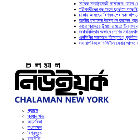
সাবেক স্বরাষ্ট্রমন্ত্রী কামালকে ফেরত চেয়ে দিল্
পরীক্ষার্থীদের বড় অংশ দুর্ভোগে পড়েনি: ড. মাহ্‌
ঢাকায় আসছেন বিশ্বকাপের মঞ্চ কাঁপানো সেই সঞ্
জাতীয় বৃক্ষমেলা উদ্বোধন করলেন প্রধানমন্ত্রী
কারো পরাজয়ে উন্মাদের মতো উল্লাস করতে হয় ন
জবাবদিহিতার অভাবে দেশের স্বাস্থ্যখাত নানা স
এনসিপির সমাবেশে বিস্ফোরণ, যুবলীগের দুই নেতা
সব নাগরিককে ডিজিটাল সেবার আওতায় আনতে হবে:
প্রচ্ছদ
প্রধান খবর
আমেরিকা
বাংলাদেশ
বিশ্বজুড়ে
রাজনীতি