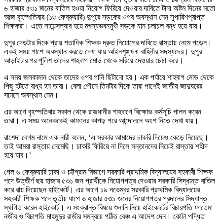
৬ হাজার ৫৩১ জনের বাতিল হওয়া নিয়োগ ফিরিয়ে দেওয়ার দাবিতে টানা অষ্টম দিনের মতো
আজ বৃহস্পতিবার (১৩ ফেব্রুয়ারি) দুপুরে সড়কের ওপর অবস্থান নেন সুপারিশপ্রাপ্ত
শিক্ষকরা। এতে সায়েন্সল্যাব হয়ে মৎস্যভবনমুখী সড়কে যান চলাচল বন্ধ হয়ে যায়।
দুপুর দেড়টার দিকে প্রায় শতাধিক শিক্ষক দ্রুত নিয়োগের দাবিতে রাস্তায় নেমে পড়েন।
একই সময় পাশে অবস্থান করতে দেখা যায় আইনশৃঙ্খলা বাহিনীর সদস্যদের। দুপুর
আড়াইটার পর পুলিশ তাদের শাহবাগ মোড থেকে সরিয়ে দেওয়ার চেষ্টা করে।
এ সময় জলকামান থেকে তাদের ওপর পানি ছিটানো হয়। এক পর্যায়ে শাহবাগ মোড থেকে
পিছু হটতে বাধ্য হন তারা। বেলা পৌনে তিনটার দিকে তারা পাশেই জাতীয় জাদুঘরের
সামনে অবস্থান নেন।
এর আগে বৃহস্পতিবার সকাল থেকে রাজধানীর শাহবাগে বিক্ষোভ কর্মসূচি পালন করেন
তারা। এ সময় অনেককেই কাফনের কাপড় পরে আন্দোলনে অংশ নিতে দেখা যায়।
রাশেদা বেগম নামে এক নারী বলেন, ‘এ সরকার আমাদের চাকরি দিয়েও কেড়ে নিয়েছে।
তাই আমরা রাস্তায় নেমেছি। চাকরি ফিরিয়ে না দিলে সন্তানদের নিয়েই রাস্তায় শহীদ
হয়ে যাব।’
গেল ৬ ফেব্রুয়ারি ঢাকা ও চট্টগ্রাম বিভাগে সরকারি প্রাথমিক বিদ্যালয়ের সহকারী শিক্ষক
পদে উত্তীর্ণ ছয় হাজার ৫৩১ জন প্রার্থীকে নিয়োগপত্র দেওয়ার সরকারি সিদ্ধান্ত বাতিল
করে রায় দিয়েছেন হাইকোর্ট। এর আগে ১৯ নভেম্বর সরকারি প্রাথমিক বিদ্যালয়ের
সহকারী শিক্ষক পদে তৃতীয় ধাপে ৬ হাজার ৫৩১ জনের নিয়োগপত্র প্রদানের সিদ্ধান্ত
স্থগিত করেন হাইকোর্ট। এ সংক্রান্ত বিষয়ে শুনানি নিয়ে হাইকোর্টের বিচারপতি ফাতেমা
নজীব ও বিচাপতি মাহমুদুর রাজীর সমন্বয়ে গঠিত বেঞ্চ এ আদেশ দেন। কোটা পদ্ধিত