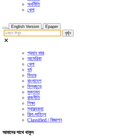
অর্থনীতি
খেলা
English Version
Epaper
খুজুঁন
প্রধান খবর
আমেরিকা
খেলা
ধর্ম
ফিচার
বাংলাদেশ
বিশ্বজুড়ে
মুক্তমত
রাজনীতি
শিক্ষা
স্বাস্থ্যকথা
শিল্প-সাহিত্য
Classified / বিজ্ঞাপন
আমাদের সাথে থাকুন