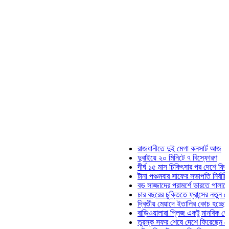
রাজধানীতে দুই মেগা কনসার্ট আজ
দুবাইয়ে ২০ মিনিটে ৭ বিস্ফোরণ
দীর্ঘ ১৫ মাস চিকিৎসার পর দেশে ফিরলেন ইলি
টানা পঞ্চমবার সাফের সভাপতি নির্বাচিত কাজী 
বড় সাজ্জাদের পরামর্শে ভারতে পালাতে চেয়
চার বছরের চুক্তিতে ফ্রান্সের নতুন কোচ জিদ
দ্বিতীয় মেয়াদে ইতালির কোচ হচ্ছেন মানচিন
বাড়িওয়ালারা প্লিজ একটু মানবিক হোন: মনিরা
তুরস্ক সফর শেষে দেশে ফিরেছেন সেনাপ্রধ