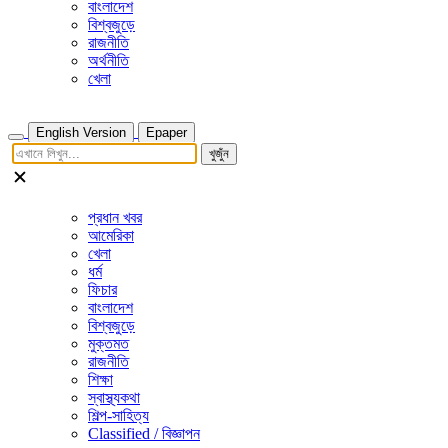
বাংলাদেশ
বিশ্বজুড়ে
রাজনীতি
অর্থনীতি
খেলা
English Version
Epaper
খুজুঁন
প্রধান খবর
আমেরিকা
খেলা
ধর্ম
ফিচার
বাংলাদেশ
বিশ্বজুড়ে
মুক্তমত
রাজনীতি
শিক্ষা
স্বাস্থ্যকথা
শিল্প-সাহিত্য
Classified / বিজ্ঞাপন