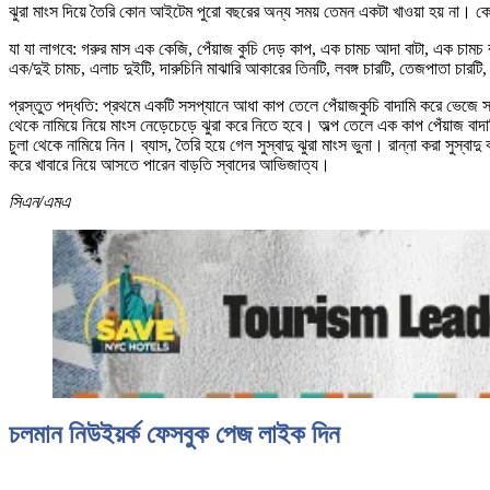
ঝুরা মাংস দিয়ে তৈরি কোন আইটেম পুরো বছরের অন্য সময় তেমন একটা খাওয়া হয় না
যা যা লাগবে: গরুর মাস এক কেজি, পেঁয়াজ কুচি দেড় কাপ, এক চামচ আদা বাটা, এক চামচ রস
এক/দুই চামচ, এলাচ দুইটি, দারুচিনি মাঝারি আকারের তিনটি, লবঙ্গ চারটি, তেজপাতা চারট
প্রস্তুত পদ্ধতি: প্রথমে একটি সসপ্যানে আধা কাপ তেলে পেঁয়াজকুচি বাদামি করে ভেজে সব 
থেকে নামিয়ে নিয়ে মাংস নেড়েচেড়ে ঝুরা করে নিতে হবে। অল্প তেলে এক কাপ পেঁয়াজ বা
চুলা থেকে নামিয়ে নিন। ব্যাস, তৈরি হয়ে গেল সুস্বাদু ঝুরা মাংস ভুনা। রান্না করা সুস্
করে খাবারে নিয়ে আসতে পারেন বাড়তি স্বাদের আভিজাত্য।
সিএন/এমএ
চলমান নিউইয়র্ক ফেসবুক পেজ লাইক দিন