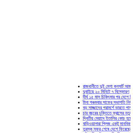
রাজধানীতে দুই মেগা কনসার্ট আজ
দুবাইয়ে ২০ মিনিটে ৭ বিস্ফোরণ
দীর্ঘ ১৫ মাস চিকিৎসার পর দেশে ফিরলেন ই
টানা পঞ্চমবার সাফের সভাপতি নির্বাচিত কাজ
বড় সাজ্জাদের পরামর্শে ভারতে পালাতে চে
চার বছরের চুক্তিতে ফ্রান্সের নতুন কোচ জ
দ্বিতীয় মেয়াদে ইতালির কোচ হচ্ছেন মানচি
বাড়িওয়ালারা প্লিজ একটু মানবিক হোন: মনির
তুরস্ক সফর শেষে দেশে ফিরেছেন সেনাপ্