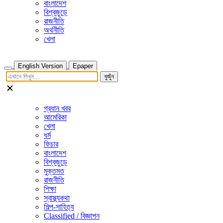
বাংলাদেশ
বিশ্বজুড়ে
রাজনীতি
অর্থনীতি
খেলা
English Version
Epaper
খুজুঁন
প্রধান খবর
আমেরিকা
খেলা
ধর্ম
ফিচার
বাংলাদেশ
বিশ্বজুড়ে
মুক্তমত
রাজনীতি
শিক্ষা
স্বাস্থ্যকথা
শিল্প-সাহিত্য
Classified / বিজ্ঞাপন