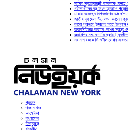
সাবেক স্বরাষ্ট্রমন্ত্রী কামালকে ফেরত চেয়ে দিল্
পরীক্ষার্থীদের বড় অংশ দুর্ভোগে পড়েনি: ড. মাহ্‌
ঢাকায় আসছেন বিশ্বকাপের মঞ্চ কাঁপানো সেই সঞ্
জাতীয় বৃক্ষমেলা উদ্বোধন করলেন প্রধানমন্ত্রী
কারো পরাজয়ে উন্মাদের মতো উল্লাস করতে হয় ন
জবাবদিহিতার অভাবে দেশের স্বাস্থ্যখাত নানা স
এনসিপির সমাবেশে বিস্ফোরণ, যুবলীগের দুই নেতা
সব নাগরিককে ডিজিটাল সেবার আওতায় আনতে হবে:
প্রচ্ছদ
প্রধান খবর
আমেরিকা
বাংলাদেশ
বিশ্বজুড়ে
রাজনীতি