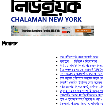
শিরোনাম
রাজধানীতে দুই মেগা কনসার্ট আজ
দুবাইয়ে ২০ মিনিটে ৭ বিস্ফোরণ
দীর্ঘ ১৫ মাস চিকিৎসার পর দেশে ফিরলেন ইলিয়াস
টানা পঞ্চমবার সাফের সভাপতি নির্বাচিত কাজী সাল
বড় সাজ্জাদের পরামর্শে ভারতে পালাতে চেয়েছি
চার বছরের চুক্তিতে ফ্রান্সের নতুন কোচ জিদান
দ্বিতীয় মেয়াদে ইতালির কোচ হচ্ছেন মানচিনি
বাড়িওয়ালারা প্লিজ একটু মানবিক হোন: মনিরা মিঠ
তুরস্ক সফর শেষে দেশে ফিরেছেন সেনাপ্রধান 
রাষ্ট্রপতি চাইলে সাংবিধানিকভাবে পদত্যাগ করতে পার
হাম ও হামের উপসর্গে মৃতের সংখ্যা ৮০০ ছাড়াল
স্বৈরাচার পতনের পর গুপ্ত বাহিনীর আত্মপ্রকাশ: প্