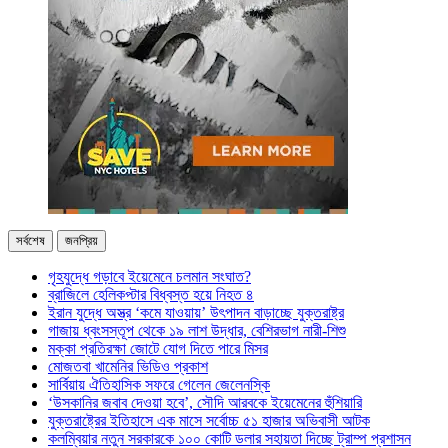
সর্বশেষ
জনপ্রিয়
গৃহযুদ্ধে গড়াবে ইয়েমেনে চলমান সংঘাত?
ব্রাজিলে হেলিকপ্টার বিধ্বস্ত হয়ে নিহত ৪
ইরান যুদ্ধে অস্ত্র ‘কমে যাওয়ায়’ উৎপাদন বাড়াচ্ছে যুক্তরাষ্ট্র
গাজায় ধ্বংসস্তূপ থেকে ১৯ লাশ উদ্ধার, বেশিরভাগ নারী-শিশু
মক্কা প্রতিরক্ষা জোটে যোগ দিতে পারে মিসর
মোজতবা খামেনির ভিডিও প্রকাশ
সার্বিয়ায় ঐতিহাসিক সফরে গেলেন জেলেনস্কি
‘উসকানির জবাব দেওয়া হবে’, সৌদি আরবকে ইয়েমেনের হুঁশিয়ারি
যুক্তরাষ্ট্রের ইতিহাসে এক মাসে সর্বোচ্চ ৫১ হাজার অভিবাসী আটক
কলম্বিয়ার নতুন সরকারকে ১০০ কোটি ডলার সহায়তা দিচ্ছে ট্রাম্প প্রশাসন