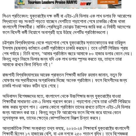
সিএন প্রতিবেদন: যুক্তরাষ্ট্রে দক্ষ কর্মী বা এইচ-১বি ভিসায় এক লাখ ডলার ফি আরোপের
সিদ্ধান্তে বড় সংকটে পড়তে যাচ্ছেন দেশটিতে পড়াশোনা শেষে চাকরির খোঁজে থাকা
বাংলাদেশী শিক্ষার্থীরা। মার্কিন প্রেসিডেন্ট ডোনাল্ড ট্রাম্পের জারি করা এ নির্বাহী আদেশের
ফলে বিদেশী কর্মী নিয়োগে অনাগ্রহী হয়ে উঠছে দেশটির প্রতিষ্ঠানগুলো।
চট্টগ্রাম বিশ্ববিদ্যালয় থেকে পড়াশোনা শেষে যুক্তরাষ্ট্রে স্নাতকোত্তর করা তরিকুল
ইসলাম (ছদ্মনাম) বর্তমানে একটি প্রতিষ্ঠানে চাকরি করছেন। তবে ওপিটি পিরিয়ড প্রায়
শেষ পর্যায়ে। তিনি বলেন, ‘আমার প্রতিষ্ঠান বছরে আমাকে ৮০ হাজার ডলার বেতন দেয়।
কিন্তু নতুন নিয়মে ভিসার জন্য যদি এক লাখ ডলার স্পন্সর করতে হয়, তাহলে তারা
আমাকে রাখবে কিনা নিশ্চিত নই।’
রাজশাহী বিশ্ববিদ্যালয়ের আরেক প্রাক্তন শিক্ষার্থী জারিফ রহমান জানান, নতুন ফি
ঘোষণার পর স্থানীয়দের অগ্রাধিকার দিচ্ছে অনেক প্রতিষ্ঠান। ফলে বিদেশীদের জন্য
চাকরি পাওয়া আরও কঠিন হয়ে গেছে।
অভিবাসন বিশেষজ্ঞদের মতে, বাংলাদেশ থেকে উচ্চশিক্ষার জন্য যুক্তরাষ্ট্রে যাওয়া
শিক্ষার্থীরা সাধারণত এফ-১ ভিসায় প্রবেশ করেন। পড়াশোনা শেষে তারা ওপিটি পিরিয়ডে
কাজ করার সুযোগ পান। এরপর কোনো প্রতিষ্ঠান তাদের রাখতে চাইলে এইচ-১বি ভিসার
জন্য আবেদন করা হয়। কিন্তু নতুন ফি আরোপের ফলে বিশেষ করে যাদের বেতন
তুলনামূলক কম, তাদের ক্ষেত্রে কোম্পানিগুলো বিকল্প চিন্তা করবে।
আন্তর্জাতিক শিক্ষা সংক্রান্ত তথ্য বলছে, ২০২৩-২৪ শিক্ষাবর্ষে যুক্তরাষ্ট্রে বাংলাদেশী
শিক্ষার্থী ছিলেন ১৭ হাজারের বেশি, যা এক দশকে ২৫০ শতাংশ বৃদ্ধি। তবে বিশেষজ্ঞরা