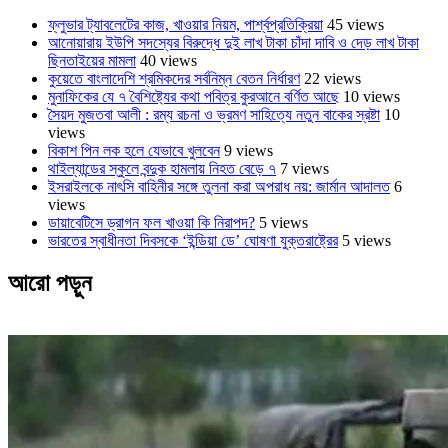
ফ্লুভার ট্যাবলেটের কাজ, খাওয়ার নিয়ম, পার্শ্বপ্রতিক্রিয়া
45 views
আনোয়ারায় ইউপি সদস্যের বিরুদ্ধে দুই লাখ টাকা চাঁদা দাবি ও দেড় লাখ টাকা
ছিনতাইয়ের মামলা
40 views
কুয়েতে বাংলাদেশি শ্রমিকদের সর্বনিম্ন বেতন নির্ধারণ
22 views
মুনাফিকের যে ৭ বৈশিষ্ট্যের কথা পবিত্র কুরআনে বর্ণিত আছে
10 views
সৈয়দ মুজতবা আলী : রম্য রচনা ও ভ্রমণ সাহিত্যে নতুন বাকের স্রষ্টা
10
views
বিকাশ পিন লক হলে যেভাবে খুলবেন
9 views
থাইল্যান্ডের স্কুলে বন্দুক হামলায় নিহত বেড়ে ৭
7 views
ইসরাইলকে নাৎসি বাহিনীর সঙ্গে তুলনা করা অপরাধ নয়: জার্মান আদালত
6
views
ডায়াবেটিসে ড্রাগন ফল খাওয়া কি নিরাপদ?
5 views
ভারতের স্বাধীনতা দিবসকে ‘ইন্ডিয়া ডে’ ঘোষণা যুক্তরাষ্ট্রের
5 views
আরো পড়ুন