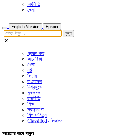
অর্থনীতি
খেলা
English Version
Epaper
খুজুঁন
প্রধান খবর
আমেরিকা
খেলা
ধর্ম
ফিচার
বাংলাদেশ
বিশ্বজুড়ে
মুক্তমত
রাজনীতি
শিক্ষা
স্বাস্থ্যকথা
শিল্প-সাহিত্য
Classified / বিজ্ঞাপন
আমাদের সাথে থাকুন