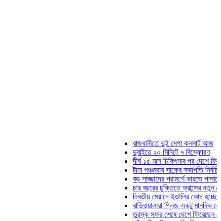
রাজধানীতে দুই মেগা কনসার্ট আজ
দুবাইয়ে ২০ মিনিটে ৭ বিস্ফোরণ
দীর্ঘ ১৫ মাস চিকিৎসার পর দেশে ফিরলেন ই
টানা পঞ্চমবার সাফের সভাপতি নির্বাচিত কাজ
বড় সাজ্জাদের পরামর্শে ভারতে পালাতে চে
চার বছরের চুক্তিতে ফ্রান্সের নতুন কোচ জ
দ্বিতীয় মেয়াদে ইতালির কোচ হচ্ছেন মানচি
বাড়িওয়ালারা প্লিজ একটু মানবিক হোন: মনির
তুরস্ক সফর শেষে দেশে ফিরেছেন সেনাপ্