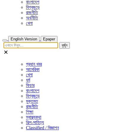
বাংলাদেশ
বিশ্বজুড়ে
রাজনীতি
অর্থনীতি
খেলা
English Version
Epaper
খুজুঁন
প্রধান খবর
আমেরিকা
খেলা
ধর্ম
ফিচার
বাংলাদেশ
বিশ্বজুড়ে
মুক্তমত
রাজনীতি
শিক্ষা
স্বাস্থ্যকথা
শিল্প-সাহিত্য
Classified / বিজ্ঞাপন