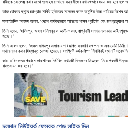
রাষ্ট্রকে চ্যালেঞ্জ করার মতো দুঃসাহস দেখানো সন্ত্রাসীদের যথাযথভাবে দমন করা হবে বলে জা
আজ রোববার দুপুরে চট্টগ্রাম সার্কিট হাউজের সম্মেলন কক্ষে অনুষ্ঠিত উচ্চ পর্যায়ের বিশ
সালাহউদ্দিন আহমদ বলেন, ‘দেশে কার্যকরভাবে আইনের শাসন প্রতিষ্ঠা এবং জনপ্রত্যাশা অনু
তিনি বলেন, ‘সলিমপুর, জঙ্গল সলিমপুর ও আলীনগরসহ পার্শ্ববর্তী সমগ্র এলাকার আইনশৃঙ্খল
হচ্ছে।’
তিনি আরও বলেন, ‘জঙ্গল সলিমপুর এলাকায় পরিকল্পিত সরকারি স্থাপনা ও একাডেমি নির্মাণে
স্থানান্তর করার সিদ্ধান্ত নেওয়া হয়েছে। সংশ্লিষ্ট কর্মকর্তাগণ শিগগিরই স্থানটি সরেজম
কারা অধিদফতর প্রথমে কারাগারের নির্ধারিত স্থানটি নিজেদের নিয়ন্ত্রণে নিয়ে পরবর্তী উন্নয়
বাস্তবায়ন করা হবে।’
চলমান নিউইয়র্ক ফেসবুক পেজ লাইক দিন