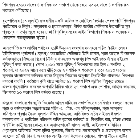
শিশুশ্রম ২০১৩ সালের ৪ দশমিক ৩০ শতাংশ থেকে বেড়ে ২০২২ সালে ৪ দশমিক ৪০
শতাংশে পৌঁছেছে।
বৃহস্পতিবার (১০ জুলাই) রাজধানীর একটি অভিজাত হোটেলে ‘বর্তমান প্রেক্ষাপটে শিশুশ্রম
প্রতিরোধ ও নির্মূল : সম্ভাবনা ও চ্যালেঞ্জসমূহ’ শীর্ষক জাতীয় সেমিনারে উত্থাপিত মূল
প্রবন্ধে এ তথ্য তুলে ধরেন ঢাকা বিশ্ববিদ্যালয়ের আইন বিভাগের শিক্ষক ও গবেষক ড.
মোহাম্মদ নাজমুজ্জামান ভূইয়া।
আন্তর্জাতিক ও জাতীয় পর্যায়ের ২১টি উন্নয়ন সংস্থার সমন্বয়ে গঠিত ‘চাইল্ড লেবার
ইলিমিনেশন প্লাটফর্ম (ক্লেপ)’ আয়োজিত সেমিনারে তিনি জানান, শ্রম আইনে বিপজ্জনক
কর্মসংস্থানে শিশুদের নিয়োগ নিষিদ্ধ থাকলেও অসংখ্য শিশু আইনগত সীমার বাইরেও
ঝুঁকিপূর্ণ কাজ করছে। দেশে ২০১৩ সালে ঝুঁকিপূর্ণ শিশুশ্রমের হার ছিল ৩ দশমিক ২
শতাংশ, যা ২০২২ সালে কমে দাঁড়িয়েছে ২ দশমিক ৭ শতাংশে। তবে ২০১৩ সালের
তুলনায় বাংলাদেশে ক্ষতিকর কাজে নিযুক্ত শিশুদের অনুপাত স্থিতিশীল থাকলেও শিশুশ্রম
কমানো যায়নি। বর্তমানে কৃষি খাতে সর্বোচ্চ ৬১ শতাংশ শিশু শ্রমিক নিযুক্ত রয়েছে।
এরপর গৃহস্থালির কাজসহ অপ্রাতিষ্ঠানিক খাতে ২৭ শতাংশ এবং পোশাক, জাহাজ ভাঙাসহ
শিল্পখাতে ১৩ শতাংশ শিশু কর্মরত রয়েছে।
এডুকো বাংলাদেশের কান্ট্রি ডিরেক্টর আব্দুল হামিদের সভাপতিত্বে সেমিনারে বক্তৃতা করেন
শ্রম ও কর্মসংস্থান মন্ত্রণালয়ের সচিব এ. এইচ. এম সফিকুজ্জামান, শ্রম সংস্কার
কমিশনের প্রধান সৈয়দ সুলতান উদ্দিন আহমেদ, অতিরিক্ত সচিব সাইদুল ইসলাম,
কলকারখানা ও প্রতিষ্ঠান পরিদর্শন অধিদপ্তরের কর্মকর্তা ড. বিশ্বজিৎ রায়, চাইল্ড লেবার
মনিটারিং কাউন্সিলের কো-চেয়ার অ্যাডভোকেট সালমা আলী, আইএলও’র সিনিয়র
প্রোগ্রাম অফিসার সৈয়দা মুনিরা সুলতানা, ডিবেট ফর ডেমোক্রেসি’র চেয়ারম্যান হাসান
আহমেদ চৌধুরী কিরণ, অধ্যাপক এএইচ এম কিশোয়ার হোসেন, শাপলা নীড়ের কান্ট্রি