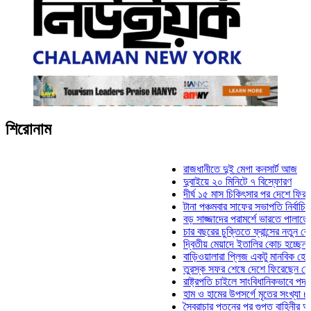
শিরোনাম
রাজধানীতে দুই মেগা কনসার্ট আজ
দুবাইয়ে ২০ মিনিটে ৭ বিস্ফোরণ
দীর্ঘ ১৫ মাস চিকিৎসার পর দেশে ফিরলেন ইলি
টানা পঞ্চমবার সাফের সভাপতি নির্বাচিত কাজী 
বড় সাজ্জাদের পরামর্শে ভারতে পালাতে চেয়
চার বছরের চুক্তিতে ফ্রান্সের নতুন কোচ জিদ
দ্বিতীয় মেয়াদে ইতালির কোচ হচ্ছেন মানচিনি
বাড়িওয়ালারা প্লিজ একটু মানবিক হোন: মনিরা 
তুরস্ক সফর শেষে দেশে ফিরেছেন সেনাপ্রধ
রাষ্ট্রপতি চাইলে সাংবিধানিকভাবে পদত্যাগ করতে
হাম ও হামের উপসর্গে মৃতের সংখ্যা ৮০০ ছা
স্বৈরাচার পতনের পর গুপ্ত বাহিনীর আত্মপ্রকাশ: