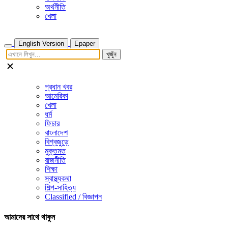
অর্থনীতি
খেলা
English Version
Epaper
খুজুঁন
প্রধান খবর
আমেরিকা
খেলা
ধর্ম
ফিচার
বাংলাদেশ
বিশ্বজুড়ে
মুক্তমত
রাজনীতি
শিক্ষা
স্বাস্থ্যকথা
শিল্প-সাহিত্য
Classified / বিজ্ঞাপন
আমাদের সাথে থাকুন