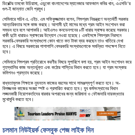
ডিরেক্টর তমকো উচিয়ামা, এডুকো বাংলাদেশের ম্যানেজার আফজাল কবির খান, এএসডি’র
গুল-ই জান্নাত জেনি প্রমুখ।
সেমিনারে সচিব এ. এইচ. এম সফিকুজ্জামান বলেন, শিশুশ্রম নিয়ন্ত্রণে অন্তর্বর্তী সরকার
আন্তরিকতার সঙ্গে কাজ করছে। আগামী দুই মাসের মধ্যে শ্রম আইন সংশোধন করা
সম্ভব হবে বলে আশাকরি। আইএলও কনভেনশনের ৮টি ধারায় স্বাক্ষর করেছে সরকার।
বাকী দুটো ধারায়ও স্বাক্ষরের উদ্যোগ নেওয়া হয়েছে। একইসঙ্গে শিশুশ্রম নিরসনে
সরকারি-বেসরকারি সংস্থাগুলো কোন খাতে কত টাকা ব্যয় করছেন তাও খাতিয়ে দেখা
হবে। এ বিষয়ে সরকারের পাশাপাশি বেসরকারি সংস্থাগুলোকে সমন্বিত পদক্ষেপ নিতে
হবে।
সেমিনারে শিশুশ্রম প্রতিরোধে করণীয় বিষয়ে সুপারিশে বলা হয়, শ্রম আইন সংশোধন করে
গৃহস্থালির কাজ অন্তর্ভুক্ত এবং কঠোর শাস্তির বিধান করতে হবে। যা শ্রম সংস্কার
কমিশনও প্রস্তাব করেছে।
বাধ্যতামূলক শিক্ষাকে ন্যূনতম কাজের বয়সের সাথে সামঞ্জস্যপূর্ণ করতে হবে। অ-
বিপজ্জনক কাজের সংজ্ঞা স্পষ্ট ও প্রসারিত করতে হবে। যুব কর্মসংস্থানের বিধান
লঙ্ঘনকারী নিয়োগকর্তাদের বারবার অপরাধের জন্য জরিমানা ও ফৌজদারি দায়বদ্ধতার
মুখোমুখি করতে হবে।
চলমান নিউইয়র্ক ফেসবুক পেজ লাইক দিন