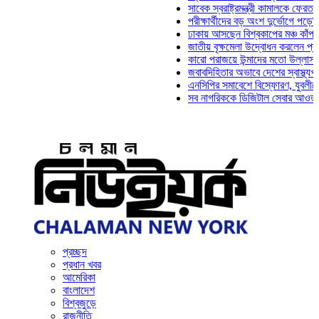
সাবেক স্বরাষ্ট্রমন্ত্রী কামালকে ফেরত চেয়ে দ
পরীক্ষার্থীদের বড় অংশ দুর্ভোগে পড়েনি: ড. ম
ঢাকায় আসছেন বিশ্বকাপের মঞ্চ কাঁপানো সেই 
জাতীয় বৃক্ষমেলা উদ্বোধন করলেন প্রধানমন্ত্র
কারো পরাজয়ে উন্মাদের মতো উল্লাস করতে হয
জবাবদিহিতার অভাবে দেশের স্বাস্থ্যখাত নান
এনসিপির সমাবেশে বিস্ফোরণ, যুবলীগের দুই ন
সব নাগরিককে ডিজিটাল সেবার আওতায় আনতে হ
প্রচ্ছদ
প্রধান খবর
আমেরিকা
বাংলাদেশ
বিশ্বজুড়ে
রাজনীতি