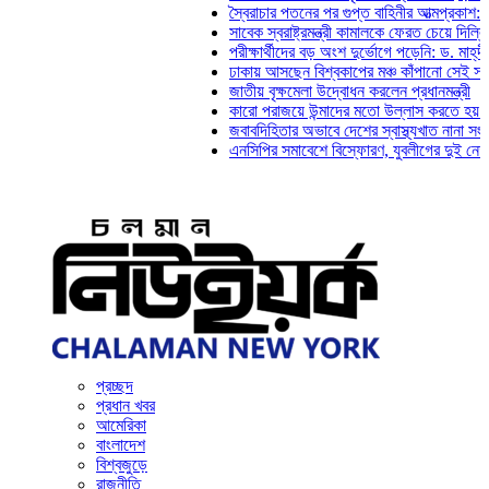
স্বৈরাচার পতনের পর গুপ্ত বাহিনীর আত্মপ্রকাশ: প্রধানম
সাবেক স্বরাষ্ট্রমন্ত্রী কামালকে ফেরত চেয়ে দিল্লিকে চ
পরীক্ষার্থীদের বড় অংশ দুর্ভোগে পড়েনি: ড. মাহ্‌দী আম
ঢাকায় আসছেন বিশ্বকাপের মঞ্চ কাঁপানো সেই সঞ্জয় দ
জাতীয় বৃক্ষমেলা উদ্বোধন করলেন প্রধানমন্ত্রী
কারো পরাজয়ে উন্মাদের মতো উল্লাস করতে হয় না: চঞ
জবাবদিহিতার অভাবে দেশের স্বাস্থ্যখাত নানা সংকটে 
এনসিপির সমাবেশে বিস্ফোরণ, যুবলীগের দুই নেতাকর্মী
প্রচ্ছদ
প্রধান খবর
আমেরিকা
বাংলাদেশ
বিশ্বজুড়ে
রাজনীতি