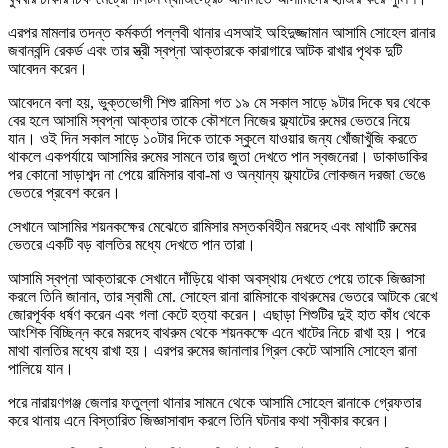
এরপর মামলার তদন্ত কর্মকর্তা পল্লবী থানার এসআই অহিদুজ্জামান আসামি সোহেল রানার
জবানবন্দি রেকর্ড এবং তার স্ত্রী স্বপ্না আক্তারকে কারাগারে আটক রাখার পৃথক দুটি
আবেদন করেন।
আবেদনে বলা হয়, ভুক্তভোগী শিশু রামিসা গত ১৯ মে সকাল সাড়ে ৯টার দিকে ঘর থেকে
বের হলে আসামি স্বপ্না আক্তার তাকে কৌশলে নিজের ফ্ল্যাটের রুমের ভেতরে নিয়ে
যান। ওই দিন সকাল সাড়ে ১০টার দিকে তাকে স্কুলে যাওয়ার জন্য খোঁজাখুঁজি করতে
থাকলে একপর্যায়ে আসামির রুমের সামনে তার জুতা দেখতে পান স্বজনেরা। ডাকাডাকির
পর কোনো সাড়াশব্দ না পেয়ে রামিসার বাবা-মা ও অন্যান্য ফ্ল্যাটের লোকজন দরজা ভেঙে
ভেতরে প্রবেশ করেন।
সেখানে আসামির শয়নকক্ষের মেঝেতে রামিসার মস্তকবিহীন মরদেহ এবং মাথাটি রুমের
ভেতরে একটি বড় বালতির মধ্যে দেখতে পান তারা।
আসামি স্বপ্না আক্তারকে সেখানে দাঁড়িয়ে থাকা অবস্থায় দেখতে পেয়ে তাকে জিজ্ঞাসা
করলে তিনি জানান, তার স্বামী মো. সোহেল রানা রামিসাকে বাথরুমের ভেতরে আটকে রেখে
জোরপূর্বক ধর্ষণ করেন এবং গলা কেটে হত্যা করেন। এছাড়া শিশুটির দুই হাত কাঁধ থেকে
আংশিক বিচ্ছিন্ন করে মরদেহ বাথরুম থেকে শয়নকক্ষে এনে খাটের নিচে রাখা হয়। পরে
মাথা বালতির মধ্যে রাখা হয়। এরপর রুমের জানালার গ্রিল কেটে আসামি সোহেল রানা
পালিয়ে যান।
পরে নারায়ণগঞ্জ জেলার ফতুল্লা থানার সামনে থেকে আসামি সোহেল রানাকে গ্রেফতার
করে থানায় এনে বিস্তারিত জিজ্ঞাসাবাদ করলে তিনি ঘটনার কথা স্বীকার করেন।