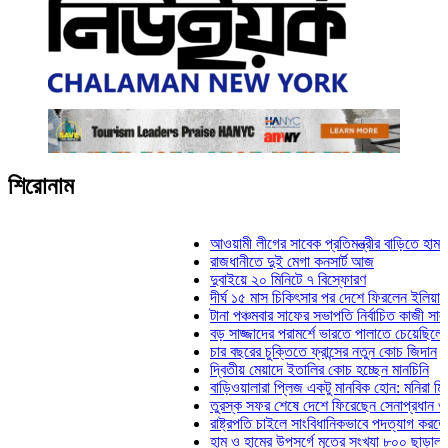
শিরোনাম
আওয়ামী লীগের সাবেক প্রতিমন্ত্রীর বাড়িতে হামলা, ভা
রাজধানীতে দুই মেগা কনসার্ট আজ
দুবাইয়ে ২০ মিনিটে ৭ বিস্ফোরণ
দীর্ঘ ১৫ মাস চিকিৎসার পর দেশে ফিরলেন ইলিয়াস কাঞ্
টানা পঞ্চমবার সাফের সভাপতি নির্বাচিত কাজী সালাহউদ্
বড় সাজ্জাদের পরামর্শে ভারতে পালাতে চেয়েছিলেন ড
চার বছরের চুক্তিতে ফ্রান্সের নতুন কোচ জিদান
দ্বিতীয় মেয়াদে ইতালির কোচ হচ্ছেন মানচিনি
বাড়িওয়ালারা প্লিজ একটু মানবিক হোন: মনিরা মিঠু
তুরস্ক সফর শেষে দেশে ফিরেছেন সেনাপ্রধান ওয়াক
রাষ্ট্রপতি চাইলে সাংবিধানিকভাবে পদত্যাগ করতে পারেন: স
হাম ও হামের উপসর্গে মৃতের সংখ্যা ৮০০ ছাড়াল