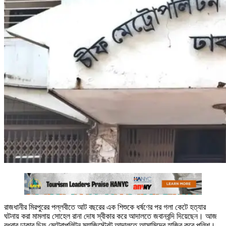
রাজধানীর মিরপুরের পল্লবীতে আট বছরের এক শিশুকে ধর্ষণের পর গলা কেটে হত্যার
ঘটনায় করা মামলায় সোহেল রানা দোষ স্বীকার করে আদালতে জবানবন্দি দিয়েছেন। আজ
বুধবার ঢাকার চিফ মেট্রোপলিটন ম্যাজিস্ট্রেট আদালতে আসামিদের হাজির করে পুলিশ।