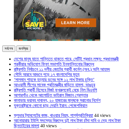
সর্বশেষ
জনপ্রিয়
দেশের মানুষ যাতে শান্তিতে থাকতে পারে, সেটিই প্রধান লক্ষ্য: প্রধানমন্ত্রী
পরকীয়ার অভিযোগ ফিফা সভাপতি ইনফান্তিনোর বিরুদ্ধে
রাষ্ট্রপতি নির্বাচনে ১১ দলীয় জোটের প্রার্থী কর্নেল (অব.) অলি আহমদ
সৌদি আরবে আগুনে পুড়ে ১৭ বাংলাদেশির মৃত্যু
‘সালমান শাহকে হত্যায় ডনের সঙ্গে ১২ লাখ টাকায় চুক্তি’
আওয়ামী লীগের সাবেক প্রতিমন্ত্রীর বাড়িতে হামলা, ভাঙচুর
রাষ্ট্রপতি প্রার্থী হিসেবে মির্জা ফখরুলকেই বেছে নিল বিএনপি
আগারগাঁও থেকে আলোচিত ভাইরাল মিজান গ্রেপ্তার
কানাডায় ভয়াবহ দাবানল, ২০ হাজারের মানুষকে সরানোর নির্দেশ
যুক্তরাষ্ট্রকে কোনো ছাড় দেয়নি ইরান: পেজেশকিয়ান
ফ্লুভার ট্যাবলেটের কাজ, খাওয়ার নিয়ম, পার্শ্বপ্রতিক্রিয়া
44 views
আনোয়ারায় ইউপি সদস্যের বিরুদ্ধে দুই লাখ টাকা চাঁদা দাবি ও দেড় লাখ টাকা
ছিনতাইয়ের মামলা
40 views