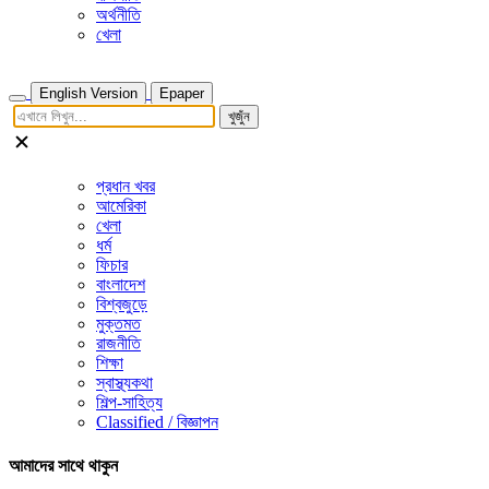
অর্থনীতি
খেলা
English Version
Epaper
খুজুঁন
প্রধান খবর
আমেরিকা
খেলা
ধর্ম
ফিচার
বাংলাদেশ
বিশ্বজুড়ে
মুক্তমত
রাজনীতি
শিক্ষা
স্বাস্থ্যকথা
শিল্প-সাহিত্য
Classified / বিজ্ঞাপন
আমাদের সাথে থাকুন