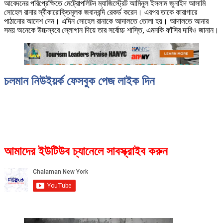
আবেদনের পরিপ্রেক্ষিতে মেট্রোপলিটন ম্যাজিস্ট্রেট আমিনুল ইসলাম জুনাইদ আসামি
সোহেল রানার স্বীকারোক্তিমূলক জবানবন্দি রেকর্ড করেন। এরপর তাকে কারাগারে
পাঠানোর আদেশ দেন। এদিন সোহেল রানাকে আদালতে তোলা হয়। আদালতে আনার
সময় অনেকে উচ্চস্বরে স্লোগান দিয়ে তার সর্বোচ্চ শাস্তি, এমনকি ফাঁসির দাবিও জানান।
চলমান নিউইয়র্ক ফেসবুক পেজ লাইক দিন
আমাদের ইউটিউব চ্যানেলে সাবস্ক্রাইব করুন