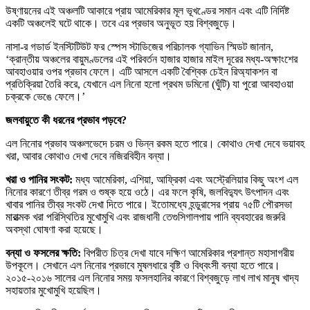
উষ্ণায়নের এই অঞ্চলটি আকারে প্রায় আমেরিকার মূল ভূখণ্ডের সমান এবং এটি নির্দিষ্ট
একটি অঞ্চলেই ঘটে থাকে। তবে এর প্রভাব অনুভূত হয় বিশ্বজুড়ে।
নাসা-র গডার্ড ইনস্টিটিউট ফর স্পেস স্টাডিজের পরিচালক গ্যাভিন স্মিডট জানান,
‘ক্রান্তীয় অঞ্চলের বায়ুমণ্ডলের এই পরিবর্তন হাজার হাজার মাইল দূরের মধ্য-অক্ষাংশের
আবহাওয়ার ওপর প্রভাব ফেলে। এটি আসলে একটি বৈশ্বিক চেইন রিঅ্যাকশন বা
প্রতিক্রিয়া তৈরি করে, যেখানে এল নিনো হলো প্রথম ডমিনো (ঘুঁটি) যা পুরো আবহাওয়া
চক্রকে ভেঙে ফেলে।’
জলবায়ুতে কী ধরনের প্রভাব পড়বে?
এল নিনোর প্রভাব অঞ্চলভেদে চরম ও ভিন্ন রকম হতে পারে। কোথাও দেখা দেবে ভয়াবহ
খরা, আবার কোথাও দেখা দেবে নজিরবিহীন বন্যা।
খরা ও পানির সংকট:
মধ্য আমেরিকা, এশিয়া, আফ্রিকা এবং অস্ট্রেলিয়ার কিছু অংশ এল
নিনোর কারণে তীব্র গরম ও শুষ্ক হয়ে ওঠে। এর ফলে কৃষি, জলবিদ্যুৎ উৎপাদন এবং
খাবার পানির তীব্র সংকট দেখা দিতে পারে। ইতোমধ্যে হন্ডুরাসের প্রায় ৭৫টি পৌরসভা
মারাত্মক খরা পরিস্থিতির মুখোমুখি এবং রাজধানী তেগুসিগালপায় পানি ব্যবহারের জরুরি
অবস্থা ঘোষণা করা হয়েছে।
বন্যা ও ফসলের ক্ষতি:
বিপরীত চিত্র দেখা যাবে দক্ষিণ আমেরিকার প্রশান্ত মহাসাগরীয়
উপকূলে। সেখানে এল নিনোর প্রভাবে মুষলধারে বৃষ্টি ও বিধ্বংসী বন্যা হতে পারে।
২০১৫-২০১৬ সালের এল নিনোর সময় ফসলহানির কারণে বিশ্বজুড়ে লাখ লাখ মানুষ খাদ্য
সহায়তার মুখোমুখি হয়েছিল।