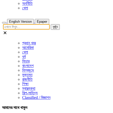
অর্থনীতি
খেলা
English Version
Epaper
খুজুঁন
প্রধান খবর
আমেরিকা
খেলা
ধর্ম
ফিচার
বাংলাদেশ
বিশ্বজুড়ে
মুক্তমত
রাজনীতি
শিক্ষা
স্বাস্থ্যকথা
শিল্প-সাহিত্য
Classified / বিজ্ঞাপন
আমাদের সাথে থাকুন