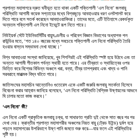
প্রশান্ত মহাসাগরে দ্রুত ঘনীভূত হতে থাকা একটি শক্তিশালী ‘এল নিনো’ জলবায়ু
পরিস্থিতি আগামী কয়েক সপ্তাহের মধ্যে বিশ্বজুড়ে আবহাওয়ার ধরণ ওলটপালট করে
দিতে পারে বলে সতর্ক করেছেন আবহাওয়াবিদরা। তাদের মতে, এটি ইতিহাসে রেকর্ডকৃত
অন্যতম শক্তিশালী এল নিনো ইভেন্টে রূপ নিতে পারে।
নিউইয়র্ক স্টেট ইউনিভার্সিটির বায়ুমণ্ডলীয় ও পরিবেশ বিজ্ঞান বিভাগের অধ্যাপক পল
রাউন্ডির মতে, ‘গত ১৪০ বছরের মধ্যে সবচেয়ে শক্তিশালী এল নিনো পরিস্থিতি তৈরি
হওয়ার বাস্তব সম্ভাবনা দেখা যাচ্ছে।’
বিশ্ব আবহাওয়া সংস্থা জানিয়েছে, খুব শিগগিরই এই পরিস্থিতি স্পষ্ট হয়ে উঠবে এবং তা
অন্তত আগামী শীতকাল পর্যন্ত স্থায়ী হতে পারে। এর তীব্রতা ও স্থায়িত্বের ওপর
ভিত্তি করে বিশ্বের বিভিন্ন অঞ্চলে খরা, বন্যা, তীব্র তাপপ্রবাহ এবং খাদ্য ও পানি
সরবরাহে মারাত্মক বিঘ্ন ঘটতে পারে।
জাতিসংঘের মহাসচিব আন্তোনিও গুতেরেস একে একটি জরুরি জলবায়ু সতর্কতা হিসেবে
বিবেচনা করার আহ্বান জানিয়ে বলেছেন, ‘এল নিনো পরিস্থিতি বৈশ্বিক উষ্ণায়নের আগুনে
ঘি ঢালার মতো কাজ করবে।’
‘এল নিনো’ কী?
এল নিনো একটি প্রাকৃতিক জলবায়ু চক্র, যা সাধারণত প্রতি দুই থেকে সাত বছর পর পর
দেখা দেয়। ক্রান্তীয় প্রশান্ত মহাসাগরীয় অঞ্চলের নিয়ত বায়ু (ট্রেড উইন্ড) দুর্বল হয়ে
পড়লে মহাসাগরের উপরিভাগে উষ্ণ পানি জমতে শুরু করে—যার ফলে এই পরিস্থিতির
সৃষ্টি হয়।