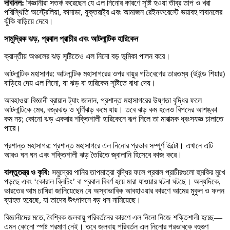
দাবানল:
বিজ্ঞানীরা সতর্ক করেছেন যে এল নিনোর কারণে সৃষ্টি হওয়া তীব্র তাপ ও খরা
পরিস্থিতি অস্ট্রেলিয়া, কানাডা, যুক্তরাষ্ট্র এবং আমাজন রেইনফরেস্টে ভয়াবহ দাবানলের
ঝুঁকি বাড়িয়ে দেবে।
সামুদ্রিক ঝড়, প্রবাল প্রাচীর এবং আটলান্টিক হারিকেন
ক্রান্তীয় অঞ্চলের ঝড় সৃষ্টিতেও এল নিনো বড় ভূমিকা পালন করে।
আটলান্টিক মহাসাগর: আটলান্টিক মহাসাগরের ওপর বায়ুর গতিবেগের তারতম্য (উইন্ড শিয়ার)
বাড়িয়ে দেয় এল নিনো, যা ঝড় বা হারিকেন সৃষ্টিতে বাধা দেয়।
আবহাওয়া বিজ্ঞানী ব্রায়ান ট্যাং জানান, প্রশান্ত মহাসাগরের উষ্ণতা বৃদ্ধির ফলে
আটলান্টিকে মেঘ, বজ্রঝড় ও ঘূর্ণিঝড় কমে যায়। তবে ঝড় কম হলেও বিপদের আশঙ্কা
কম নয়; কোনো ঝড় একবার শক্তিশালী হারিকেনে রূপ নিলে তা মারাত্মক ধ্বংসযজ্ঞ চালাতে
পারে।
প্রশান্ত মহাসাগর: প্রশান্ত মহাসাগরে এল নিনোর প্রভাব সম্পূর্ণ উল্টো। এখানে এটি
আরও ঘন ঘন এবং শক্তিশালী ঝড় তৈরিতে জ্বালানি হিসেবে কাজ করে।
বাস্তুতন্ত্র ও কৃষি:
সমুদ্রের পানির তাপমাত্রা বৃদ্ধির ফলে প্রবাল প্রাচীরগুলো হুমকির মুখে
পড়ছে এবং ‘কোরাল ব্লিচিং’ বা প্রবাল বিবর্ণ হয়ে মারা যাওয়ার ঘটনা ঘটছে। অন্যদিকে,
ভারতের আম চাষিরা জানিয়েছেন যে অস্বাভাবিক আবহাওয়ার কারণে আমের মুকুল ও ফলন
ব্যাহত হয়েছে, যা তাদের উৎপাদনে বড় ধস নামিয়েছে।
বিজ্ঞানীদের মতে, বৈশ্বিক জলবায়ু পরিবর্তনের কারণে এল নিনো নিজে শক্তিশালী হচ্ছে—
এমন কোনো স্পষ্ট প্রমাণ নেই। তবে জলবায়ু পরিবর্তন এল নিনোর প্রভাবকে বহুগুণ