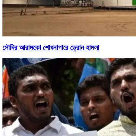
সৌদির আরামকো শোধনাগারে ড্রোন হামলা