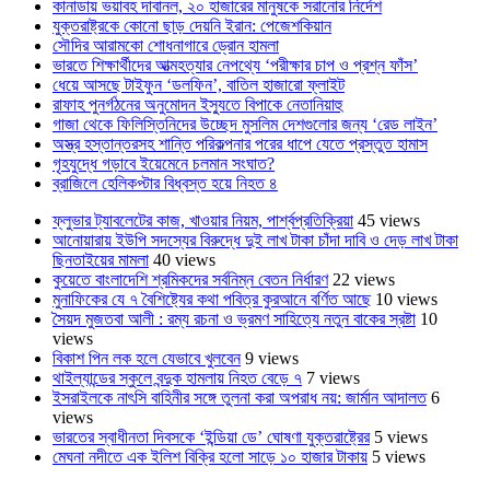
কানাডায় ভয়াবহ দাবানল, ২০ হাজারের মানুষকে সরানোর নির্দেশ
যুক্তরাষ্ট্রকে কোনো ছাড় দেয়নি ইরান: পেজেশকিয়ান
সৌদির আরামকো শোধনাগারে ড্রোন হামলা
ভারতে শিক্ষার্থীদের আত্মহত্যার নেপথ্যে ‘পরীক্ষার চাপ ও প্রশ্ন ফাঁস’
ধেয়ে আসছে টাইফুন ‘ডলফিন’, বাতিল হাজারো ফ্লাইট
রাফাহ পুনর্গঠনের অনুমোদন ইস্যুতে বিপাকে নেতানিয়াহু
গাজা থেকে ফিলিস্তিনিদের উচ্ছেদ মুসলিম দেশগুলোর জন্য ‘রেড লাইন’
অস্ত্র হস্তান্তরসহ শান্তি পরিকল্পনার পরের ধাপে যেতে প্রস্তুত হামাস
গৃহযুদ্ধে গড়াবে ইয়েমেনে চলমান সংঘাত?
ব্রাজিলে হেলিকপ্টার বিধ্বস্ত হয়ে নিহত ৪
ফ্লুভার ট্যাবলেটের কাজ, খাওয়ার নিয়ম, পার্শ্বপ্রতিক্রিয়া
45 views
আনোয়ারায় ইউপি সদস্যের বিরুদ্ধে দুই লাখ টাকা চাঁদা দাবি ও দেড় লাখ টাকা
ছিনতাইয়ের মামলা
40 views
কুয়েতে বাংলাদেশি শ্রমিকদের সর্বনিম্ন বেতন নির্ধারণ
22 views
মুনাফিকের যে ৭ বৈশিষ্ট্যের কথা পবিত্র কুরআনে বর্ণিত আছে
10 views
সৈয়দ মুজতবা আলী : রম্য রচনা ও ভ্রমণ সাহিত্যে নতুন বাকের স্রষ্টা
10
views
বিকাশ পিন লক হলে যেভাবে খুলবেন
9 views
থাইল্যান্ডের স্কুলে বন্দুক হামলায় নিহত বেড়ে ৭
7 views
ইসরাইলকে নাৎসি বাহিনীর সঙ্গে তুলনা করা অপরাধ নয়: জার্মান আদালত
6
views
ভারতের স্বাধীনতা দিবসকে ‘ইন্ডিয়া ডে’ ঘোষণা যুক্তরাষ্ট্রের
5 views
মেঘনা নদীতে এক ইলিশ বিক্রি হলো সাড়ে ১০ হাজার টাকায়
5 views