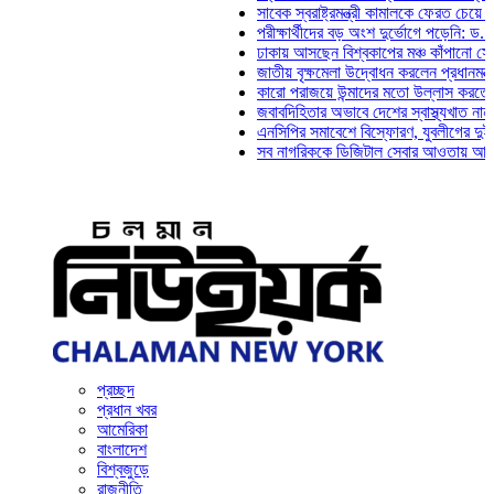
সাবেক স্বরাষ্ট্রমন্ত্রী কামালকে ফেরত চেয়ে দিল্লিকে
পরীক্ষার্থীদের বড় অংশ দুর্ভোগে পড়েনি: ড. মাহ্‌দী 
ঢাকায় আসছেন বিশ্বকাপের মঞ্চ কাঁপানো সেই সঞ্জয় 
জাতীয় বৃক্ষমেলা উদ্বোধন করলেন প্রধানমন্ত্রী
কারো পরাজয়ে উন্মাদের মতো উল্লাস করতে হয় না: চ
জবাবদিহিতার অভাবে দেশের স্বাস্থ্যখাত নানা সংকট
এনসিপির সমাবেশে বিস্ফোরণ, যুবলীগের দুই নেতাকর্
সব নাগরিককে ডিজিটাল সেবার আওতায় আনতে হবে: অর্
প্রচ্ছদ
প্রধান খবর
আমেরিকা
বাংলাদেশ
বিশ্বজুড়ে
রাজনীতি