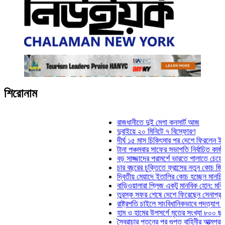
শিরোনাম
রাজধানীতে দুই মেগা কনসার্ট আজ
দুবাইয়ে ২০ মিনিটে ৭ বিস্ফোরণ
দীর্ঘ ১৫ মাস চিকিৎসার পর দেশে ফিরলেন ইলিয়াস কাঞ
টানা পঞ্চমবার সাফের সভাপতি নির্বাচিত কাজী সালাহউদ
বড় সাজ্জাদের পরামর্শে ভারতে পালাতে চেয়েছিলেন
চার বছরের চুক্তিতে ফ্রান্সের নতুন কোচ জিদান
দ্বিতীয় মেয়াদে ইতালির কোচ হচ্ছেন মানচিনি
বাড়িওয়ালারা প্লিজ একটু মানবিক হোন: মনিরা মিঠু
তুরস্ক সফর শেষে দেশে ফিরেছেন সেনাপ্রধান ওয়া
রাষ্ট্রপতি চাইলে সাংবিধানিকভাবে পদত্যাগ করতে পারেন: 
হাম ও হামের উপসর্গে মৃতের সংখ্যা ৮০০ ছাড়াল
স্বৈরাচার পতনের পর গুপ্ত বাহিনীর আত্মপ্রকাশ: প্রধান