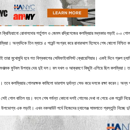
 ক্রিশ্চিয়ানো রোনালদোর পর্তুগাল ও জেমস রদ্রিগেজের কলম্বিয়ার মধ্যকার লড়াই ০-০ গোল
ম্বিয়া। অন্যদিকে তিন ম্যাচে ৫ পয়েন্ট সংগ্রহ করে রানারআপ হিসেবে শেষ ষোলো নিশ্চিত কর
 তারা মুখোমুখি হবে গত বিশ্বকাপের সেমিফাইনালিস্ট ক্রোয়েশিয়ার। একই দিনে গ্রুপ চ্যাম্
্রমণাত্মক ফুটবল উপহার দেয় দুই দল। বল দখল ও আক্রমণে কিছুটা এগিয়ে ছিল কলম্বিয়া। তার
লেন। তবে কলম্বিয়ার গোলরক্ষক কামিলো ভারগাস দুর্দান্ত সেভ করে দলকে রক্ষা করেন। অন্য প
 সেই গোল বাতিল হয়। ফলে শেষ পর্যন্ত কোনো দলই গোলের দেখা না পেয়ে এক পয়েন্ট নিয়
ে উপভোগ্য এক লড়াই। এখন নকআউট পর্বে নিজেদের চ্যালেঞ্জ সামলাতে প্রস্তুতি নিচ্ছে 