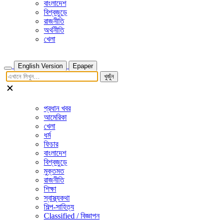
বাংলাদেশ
বিশ্বজুড়ে
রাজনীতি
অর্থনীতি
খেলা
English Version
Epaper
খুজুঁন
প্রধান খবর
আমেরিকা
খেলা
ধর্ম
ফিচার
বাংলাদেশ
বিশ্বজুড়ে
মুক্তমত
রাজনীতি
শিক্ষা
স্বাস্থ্যকথা
শিল্প-সাহিত্য
Classified / বিজ্ঞাপন