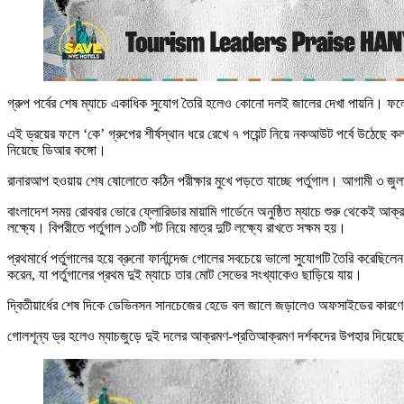
গ্রুপ পর্বের শেষ ম্যাচে একাধিক সুযোগ তৈরি হলেও কোনো দলই জালের দেখা পায়নি। ফলে
এই ড্রয়ের ফলে ‘কে’ গ্রুপের শীর্ষস্থান ধরে রেখে ৭ পয়েন্ট নিয়ে নকআউট পর্বে উঠেছে কল
নিয়েছে ডিআর কঙ্গো।
রানারআপ হওয়ায় শেষ ষোলোতে কঠিন পরীক্ষার মুখে পড়তে যাচ্ছে পর্তুগাল। আগামী ৩ জুলাই
বাংলাদেশ সময় রোববার ভোরে ফ্লোরিডার মায়ামি গার্ডেনে অনুষ্ঠিত ম্যাচে শুরু থেকেই আক
লক্ষ্যে। বিপরীতে পর্তুগাল ১৩টি শট নিয়ে মাত্র দুটি লক্ষ্যে রাখতে সক্ষম হয়।
প্রথমার্ধে পর্তুগালের হয়ে ব্রুনো ফার্নান্দেজ গোলের সবচেয়ে ভালো সুযোগটি তৈরি করেছি
করেন, যা পর্তুগালের প্রথম দুই ম্যাচে তার মোট সেভের সংখ্যাকেও ছাড়িয়ে যায়।
দ্বিতীয়ার্ধের শেষ দিকে ডেভিনসন সানচেজের হেডে বল জালে জড়ালেও অফসাইডের কারণে
গোলশূন্য ড্র হলেও ম্যাচজুড়ে দুই দলের আক্রমণ-প্রতিআক্রমণ দর্শকদের উপহার দিয়েছ