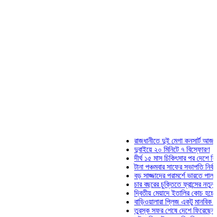
রাজধানীতে দুই মেগা কনসার্ট আজ
দুবাইয়ে ২০ মিনিটে ৭ বিস্ফোরণ
দীর্ঘ ১৫ মাস চিকিৎসার পর দেশে ফিরলেন ইল
টানা পঞ্চমবার সাফের সভাপতি নির্বাচিত কাজী
বড় সাজ্জাদের পরামর্শে ভারতে পালাতে চেয
চার বছরের চুক্তিতে ফ্রান্সের নতুন কোচ জি
দ্বিতীয় মেয়াদে ইতালির কোচ হচ্ছেন মানচিন
বাড়িওয়ালারা প্লিজ একটু মানবিক হোন: মনিরা
তুরস্ক সফর শেষে দেশে ফিরেছেন সেনাপ্র