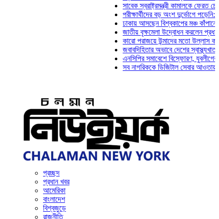
সাবেক স্বরাষ্ট্রমন্ত্রী কামালকে ফেরত চেয়ে দি
পরীক্ষার্থীদের বড় অংশ দুর্ভোগে পড়েনি: ড. মা
ঢাকায় আসছেন বিশ্বকাপের মঞ্চ কাঁপানো সেই স
জাতীয় বৃক্ষমেলা উদ্বোধন করলেন প্রধানমন্ত্রী
কারো পরাজয়ে উন্মাদের মতো উল্লাস করতে হয়
জবাবদিহিতার অভাবে দেশের স্বাস্থ্যখাত নানা
এনসিপির সমাবেশে বিস্ফোরণ, যুবলীগের দুই নে
সব নাগরিককে ডিজিটাল সেবার আওতায় আনতে হব
প্রচ্ছদ
প্রধান খবর
আমেরিকা
বাংলাদেশ
বিশ্বজুড়ে
রাজনীতি