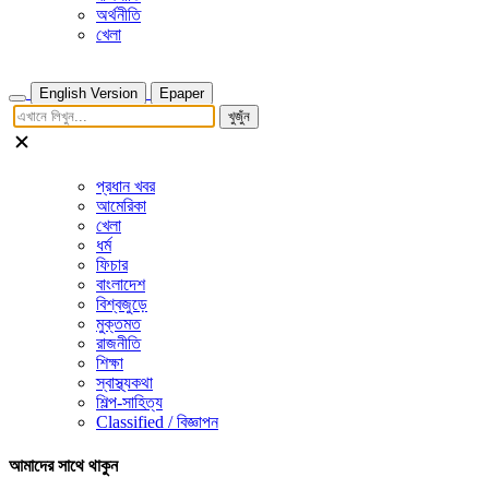
অর্থনীতি
খেলা
English Version
Epaper
খুজুঁন
প্রধান খবর
আমেরিকা
খেলা
ধর্ম
ফিচার
বাংলাদেশ
বিশ্বজুড়ে
মুক্তমত
রাজনীতি
শিক্ষা
স্বাস্থ্যকথা
শিল্প-সাহিত্য
Classified / বিজ্ঞাপন
আমাদের সাথে থাকুন