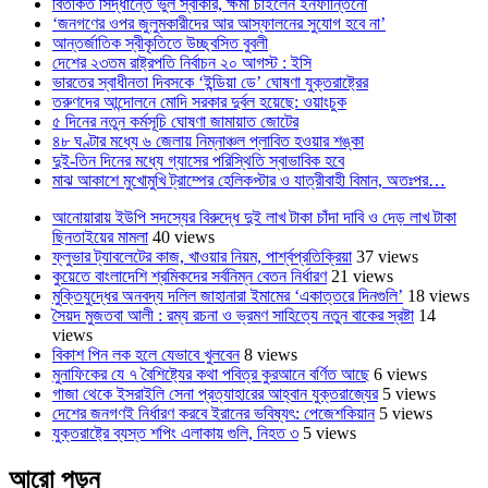
বিতর্কিত সিদ্ধান্তে ভুল স্বীকার, ক্ষমা চাইলেন ইনফান্তিনো
‘জনগণের ওপর জুলুমকারীদের আর আস্ফালনের সুযোগ হবে না’
আন্তর্জাতিক স্বীকৃতিতে উচ্ছ্বসিত বুবলী
দেশের ২৩তম রাষ্ট্রপতি নির্বাচন ২০ আগস্ট : ইসি
ভারতের স্বাধীনতা দিবসকে ‘ইন্ডিয়া ডে’ ঘোষণা যুক্তরাষ্ট্রের
তরুণদের আন্দোলনে মোদি সরকার দুর্বল হয়েছে: ওয়াংচুক
৫ দিনের নতুন কর্মসূচি ঘোষণা জামায়াত জোটের
৪৮ ঘণ্টার মধ্যে ৬ জেলায় নিম্নাঞ্চল প্লাবিত হওয়ার শঙ্কা
দুই-তিন দিনের মধ্যে গ্যাসের পরিস্থিতি স্বাভাবিক হবে
মাঝ আকাশে মুখোমুখি ট্রাম্পের হেলিকপ্টার ও যাত্রীবাহী বিমান, অতঃপর…
আনোয়ারায় ইউপি সদস্যের বিরুদ্ধে দুই লাখ টাকা চাঁদা দাবি ও দেড় লাখ টাকা
ছিনতাইয়ের মামলা
40 views
ফ্লুভার ট্যাবলেটের কাজ, খাওয়ার নিয়ম, পার্শ্বপ্রতিক্রিয়া
37 views
কুয়েতে বাংলাদেশি শ্রমিকদের সর্বনিম্ন বেতন নির্ধারণ
21 views
মুক্তিযুদ্ধের অনবদ্য দলিল জাহানারা ইমামের ‘একাত্তরে দিনগুলি’
18 views
সৈয়দ মুজতবা আলী : রম্য রচনা ও ভ্রমণ সাহিত্যে নতুন বাকের স্রষ্টা
14
views
বিকাশ পিন লক হলে যেভাবে খুলবেন
8 views
মুনাফিকের যে ৭ বৈশিষ্ট্যের কথা পবিত্র কুরআনে বর্ণিত আছে
6 views
গাজা থেকে ইসরাইলি সেনা প্রত্যাহারের আহ্বান যুক্তরাজ্যের
5 views
দেশের জনগণই নির্ধারণ করবে ইরানের ভবিষ্যৎ: পেজেশকিয়ান
5 views
যুক্তরাষ্ট্রে ব্যস্ত শপিং এলাকায় গুলি, নিহত ৩
5 views
আরো পড়ুন