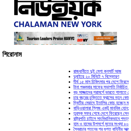
শিরোনাম
রাজধানীতে দুই মেগা কনসার্ট আজ
দুবাইয়ে ২০ মিনিটে ৭ বিস্ফোরণ
দীর্ঘ ১৫ মাস চিকিৎসার পর দেশে ফিরলেন ইলিয়
টানা পঞ্চমবার সাফের সভাপতি নির্বাচিত কাজী স
বড় সাজ্জাদের পরামর্শে ভারতে পালাতে চেয়ে
চার বছরের চুক্তিতে ফ্রান্সের নতুন কোচ জিদা
দ্বিতীয় মেয়াদে ইতালির কোচ হচ্ছেন মানচিনি
বাড়িওয়ালারা প্লিজ একটু মানবিক হোন: মনিরা ম
তুরস্ক সফর শেষে দেশে ফিরেছেন সেনাপ্রধা
রাষ্ট্রপতি চাইলে সাংবিধানিকভাবে পদত্যাগ করতে প
হাম ও হামের উপসর্গে মৃতের সংখ্যা ৮০০ ছাড়
স্বৈরাচার পতনের পর গুপ্ত বাহিনীর আত্মপ্রকাশ: 