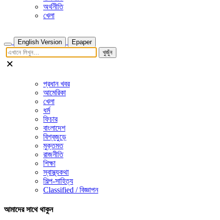
অর্থনীতি
খেলা
English Version
Epaper
খুজুঁন
প্রধান খবর
আমেরিকা
খেলা
ধর্ম
ফিচার
বাংলাদেশ
বিশ্বজুড়ে
মুক্তমত
রাজনীতি
শিক্ষা
স্বাস্থ্যকথা
শিল্প-সাহিত্য
Classified / বিজ্ঞাপন
আমাদের সাথে থাকুন