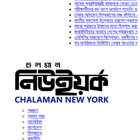
সাবেক স্বরাষ্ট্রমন্ত্রী কামালকে ফেরত চেয়ে দিল্লিকে
পরীক্ষার্থীদের বড় অংশ দুর্ভোগে পড়েনি: ড. মাহ্‌দী 
ঢাকায় আসছেন বিশ্বকাপের মঞ্চ কাঁপানো সেই সঞ্জয়
জাতীয় বৃক্ষমেলা উদ্বোধন করলেন প্রধানমন্ত্রী
কারো পরাজয়ে উন্মাদের মতো উল্লাস করতে হয় না: 
জবাবদিহিতার অভাবে দেশের স্বাস্থ্যখাত নানা সংকট
এনসিপির সমাবেশে বিস্ফোরণ, যুবলীগের দুই নেতাকর্
সব নাগরিককে ডিজিটাল সেবার আওতায় আনতে হবে: অর
প্রচ্ছদ
প্রধান খবর
আমেরিকা
বাংলাদেশ
বিশ্বজুড়ে
রাজনীতি