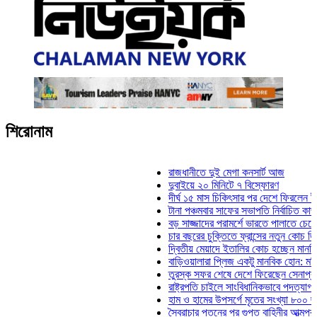
শিরোনাম
রাজধানীতে দুই মেগা কনসার্ট আজ
দুবাইয়ে ২০ মিনিটে ৭ বিস্ফোরণ
দীর্ঘ ১৫ মাস চিকিৎসার পর দেশে ফিরলেন ইলিয়াস কা
টানা পঞ্চমবার সাফের সভাপতি নির্বাচিত কাজী সালাহউ
বড় সাজ্জাদের পরামর্শে ভারতে পালাতে চেয়েছিলেন
চার বছরের চুক্তিতে ফ্রান্সের নতুন কোচ জিদান
দ্বিতীয় মেয়াদে ইতালির কোচ হচ্ছেন মানচিনি
বাড়িওয়ালারা প্লিজ একটু মানবিক হোন: মনিরা মিঠু
তুরস্ক সফর শেষে দেশে ফিরেছেন সেনাপ্রধান ওয়
রাষ্ট্রপতি চাইলে সাংবিধানিকভাবে পদত্যাগ করতে পারেন:
হাম ও হামের উপসর্গে মৃতের সংখ্যা ৮০০ ছাড়াল
স্বৈরাচার পতনের পর গুপ্ত বাহিনীর আত্মপ্রকাশ: প্রধান