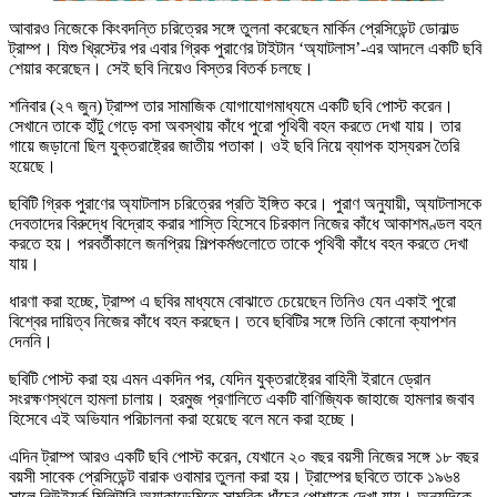
আবারও নিজেকে কিংবদন্তি চরিত্রের সঙ্গে তুলনা করেছেন মার্কিন প্রেসিডেন্ট ডোনাল্ড
ট্রাম্প। যিশু খ্রিস্টের পর এবার গ্রিক পুরাণের টাইটান ‘অ্যাটলাস’-এর আদলে একটি ছবি
শেয়ার করেছেন। সেই ছবি নিয়েও বিস্তর বিতর্ক চলছে।
শনিবার (২৭ জুন) ট্রাম্প তার সামাজিক যোগাযোগমাধ্যমে একটি ছবি পোস্ট করেন।
সেখানে তাকে হাঁটু গেড়ে বসা অবস্থায় কাঁধে পুরো পৃথিবী বহন করতে দেখা যায়। তার
গায়ে জড়ানো ছিল যুক্তরাষ্ট্রের জাতীয় পতাকা। ওই ছবি নিয়ে ব্যাপক হাস্যরস তৈরি
হয়েছে।
ছবিটি গ্রিক পুরাণের অ্যাটলাস চরিত্রের প্রতি ইঙ্গিত করে। পুরাণ অনুযায়ী, অ্যাটলাসকে
দেবতাদের বিরুদ্ধে বিদ্রোহ করার শাস্তি হিসেবে চিরকাল নিজের কাঁধে আকাশমণ্ডল বহন
করতে হয়। পরবর্তীকালে জনপ্রিয় শিল্পকর্মগুলোতে তাকে পৃথিবী কাঁধে বহন করতে দেখা
যায়।
ধারণা করা হচ্ছে, ট্রাম্প এ ছবির মাধ্যমে বোঝাতে চেয়েছেন তিনিও যেন একাই পুরো
বিশ্বের দায়িত্ব নিজের কাঁধে বহন করছেন। তবে ছবিটির সঙ্গে তিনি কোনো ক্যাপশন
দেননি।
ছবিটি পোস্ট করা হয় এমন একদিন পর, যেদিন যুক্তরাষ্ট্রের বাহিনী ইরানে ড্রোন
সংরক্ষণস্থলে হামলা চালায়। হরমুজ প্রণালিতে একটি বাণিজ্যিক জাহাজে হামলার জবাব
হিসেবে এই অভিযান পরিচালনা করা হয়েছে বলে মনে করা হচ্ছে।
এদিন ট্রাম্প আরও একটি ছবি পোস্ট করেন, যেখানে ২০ বছর বয়সী নিজের সঙ্গে ১৮ বছর
বয়সী সাবেক প্রেসিডেন্ট বারাক ওবামার তুলনা করা হয়। ট্রাম্পের ছবিতে তাকে ১৯৬৪
সালে নিউইয়র্ক মিলিটারি অ্যাকাডেমিতে সামরিক ধাঁচের পোশাকে দেখা যায়। অন্যদিকে,