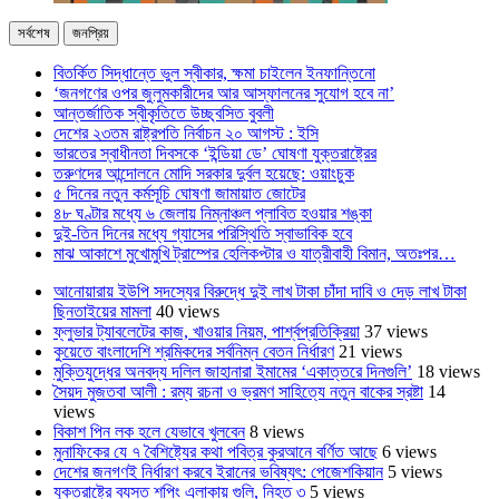
সর্বশেষ
জনপ্রিয়
বিতর্কিত সিদ্ধান্তে ভুল স্বীকার, ক্ষমা চাইলেন ইনফান্তিনো
‘জনগণের ওপর জুলুমকারীদের আর আস্ফালনের সুযোগ হবে না’
আন্তর্জাতিক স্বীকৃতিতে উচ্ছ্বসিত বুবলী
দেশের ২৩তম রাষ্ট্রপতি নির্বাচন ২০ আগস্ট : ইসি
ভারতের স্বাধীনতা দিবসকে ‘ইন্ডিয়া ডে’ ঘোষণা যুক্তরাষ্ট্রের
তরুণদের আন্দোলনে মোদি সরকার দুর্বল হয়েছে: ওয়াংচুক
৫ দিনের নতুন কর্মসূচি ঘোষণা জামায়াত জোটের
৪৮ ঘণ্টার মধ্যে ৬ জেলায় নিম্নাঞ্চল প্লাবিত হওয়ার শঙ্কা
দুই-তিন দিনের মধ্যে গ্যাসের পরিস্থিতি স্বাভাবিক হবে
মাঝ আকাশে মুখোমুখি ট্রাম্পের হেলিকপ্টার ও যাত্রীবাহী বিমান, অতঃপর…
আনোয়ারায় ইউপি সদস্যের বিরুদ্ধে দুই লাখ টাকা চাঁদা দাবি ও দেড় লাখ টাকা
ছিনতাইয়ের মামলা
40 views
ফ্লুভার ট্যাবলেটের কাজ, খাওয়ার নিয়ম, পার্শ্বপ্রতিক্রিয়া
37 views
কুয়েতে বাংলাদেশি শ্রমিকদের সর্বনিম্ন বেতন নির্ধারণ
21 views
মুক্তিযুদ্ধের অনবদ্য দলিল জাহানারা ইমামের ‘একাত্তরে দিনগুলি’
18 views
সৈয়দ মুজতবা আলী : রম্য রচনা ও ভ্রমণ সাহিত্যে নতুন বাকের স্রষ্টা
14
views
বিকাশ পিন লক হলে যেভাবে খুলবেন
8 views
মুনাফিকের যে ৭ বৈশিষ্ট্যের কথা পবিত্র কুরআনে বর্ণিত আছে
6 views
দেশের জনগণই নির্ধারণ করবে ইরানের ভবিষ্যৎ: পেজেশকিয়ান
5 views
যুক্তরাষ্ট্রে ব্যস্ত শপিং এলাকায় গুলি, নিহত ৩
5 views