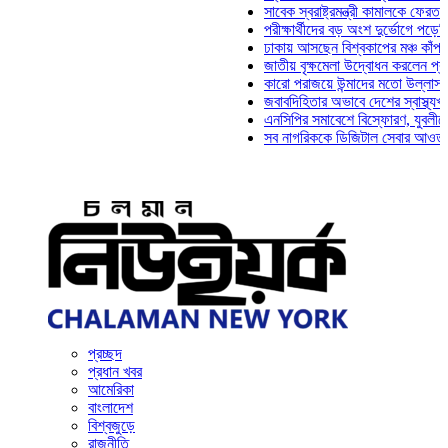
সাবেক স্বরাষ্ট্রমন্ত্রী কামালকে ফেরত চেয়ে দি
পরীক্ষার্থীদের বড় অংশ দুর্ভোগে পড়েনি: ড. মা
ঢাকায় আসছেন বিশ্বকাপের মঞ্চ কাঁপানো সেই স
জাতীয় বৃক্ষমেলা উদ্বোধন করলেন প্রধানমন্ত্রী
কারো পরাজয়ে উন্মাদের মতো উল্লাস করতে হয়
জবাবদিহিতার অভাবে দেশের স্বাস্থ্যখাত নানা
এনসিপির সমাবেশে বিস্ফোরণ, যুবলীগের দুই ন
সব নাগরিককে ডিজিটাল সেবার আওতায় আনতে হব
প্রচ্ছদ
প্রধান খবর
আমেরিকা
বাংলাদেশ
বিশ্বজুড়ে
রাজনীতি