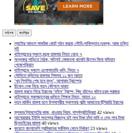
সর্বশেষ
জনপ্রিয়
ন্যাটোর আদলে সামরিক জোট গঠন করছে সৌদি-পাকিস্তান-তুরস্ক, আজ চুক্তি
সই
থাইল্যান্ডের স্কুলে বন্দুক হামলায় নিহত বেড়ে ৭
অন্ধকার গাড়িতে বৈঠক, সত্যিই মোজতবা খামেনি ছিলেন কিনা সন্দিহান
পেজেশকিয়ান
থাইল্যান্ডে স্কুলে এলোপাতাড়ি গুলি, নিহত ৭
সৌদিতে হুথিদের হামলায় শিশুসহ ১১ জন আহত
‘খুব শিগগির শেষ হবে যুদ্ধ’, আশাবাদ ট্রাম্পের
চিকেন নেক নিয়ে নতুন কৌশলে ভারত
হামলা করতে গিয়ে ইরানের ‘ফাঁদে’ ট্রাম্প, পিছু হটলেও ঘটবে চরম পরাজয়
থাইল্যান্ডে স্কুলছাত্রের গুলিতে শিক্ষক নিহত, আহত ১০
নতুন মার্কিন হামলা হলে উপসাগরীয় স্থাপনায় পাল্টা আঘাতের হুঁশিয়ারি ইরানের
ফ্লুভার ট্যাবলেটের কাজ, খাওয়ার নিয়ম, পার্শ্বপ্রতিক্রিয়া
42 views
আনোয়ারায় ইউপি সদস্যের বিরুদ্ধে দুই লাখ টাকা চাঁদা দাবি ও দেড় লাখ টাকা
ছিনতাইয়ের মামলা
40 views
কুয়েতে বাংলাদেশি শ্রমিকদের সর্বনিম্ন বেতন নির্ধারণ
23 views