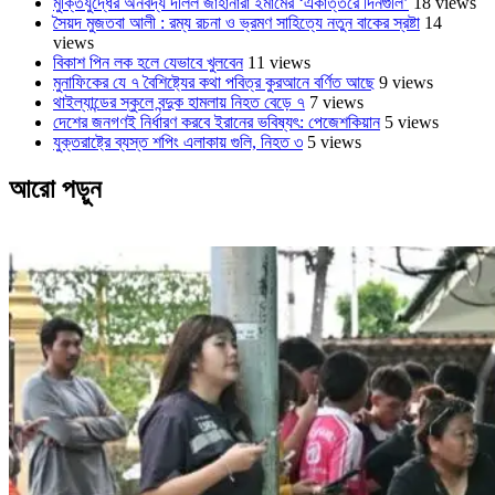
মুক্তিযুদ্ধের অনবদ্য দলিল জাহানারা ইমামের ‘একাত্তরে দিনগুলি’
18 views
সৈয়দ মুজতবা আলী : রম্য রচনা ও ভ্রমণ সাহিত্যে নতুন বাকের স্রষ্টা
14
views
বিকাশ পিন লক হলে যেভাবে খুলবেন
11 views
মুনাফিকের যে ৭ বৈশিষ্ট্যের কথা পবিত্র কুরআনে বর্ণিত আছে
9 views
থাইল্যান্ডের স্কুলে বন্দুক হামলায় নিহত বেড়ে ৭
7 views
দেশের জনগণই নির্ধারণ করবে ইরানের ভবিষ্যৎ: পেজেশকিয়ান
5 views
যুক্তরাষ্ট্রে ব্যস্ত শপিং এলাকায় গুলি, নিহত ৩
5 views
আরো পড়ুন