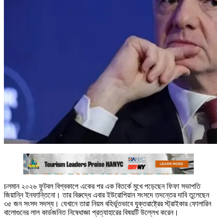
চলমান ২০২৬ ফুটবল বিশ্বকাপে একের পর এক বিতর্কে মুখে পড়েছেন ফিফা সভাপতি
জিয়ান্নি ইনফান্তিনো। তার বিরুদ্ধে এবার ইউরোপিয়ান সংসদে তদন্তের দাবি তুলেছেন
৩৫ জন সংসদ সদস্য। যেখানে তারা নিয়ম বহির্ভূতভাবে যুক্তরাষ্ট্রের স্ট্রাইকার ফোলারিন
বালোগুনের লাল কার্ডজনিত নিষেধাজ্ঞা প্রত্যাহারের বিষয়টি উল্লেখ করেন।