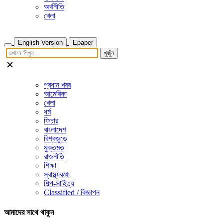
অর্থনীতি
খেলা
English Version
Epaper
খুজুঁন
প্রধান খবর
আমেরিকা
খেলা
ধর্ম
ফিচার
বাংলাদেশ
বিশ্বজুড়ে
মুক্তমত
রাজনীতি
শিক্ষা
স্বাস্থ্যকথা
শিল্প-সাহিত্য
Classified / বিজ্ঞাপন
আমাদের সাথে থাকুন