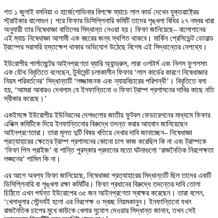
গত ১ জুলাই বসনিয়া ও হার্জেগোভিনার বিপক্ষে ম্যাচে লাল কার্ড দেখেন যুক্তরাষ্ট্রের
স্ট্রাইকার বালোগুন। পরে ফিফার ডিসিপ্লিনারি কমিটি তাদের শৃঙ্খলা বিধির ২৭ নম্বর ধারা
অনুযায়ী তার নিষেধাজ্ঞা বাতিলের সিদ্ধান্ত নেওয়া হয়। ফিফা জানিয়েছে– বালোগানের
এই ম্যাচ নিষেধাজ্ঞা আগামী এক বছরের জন্য স্থগিত থাকবে। মার্কিন প্রেসিডেন্ট ডোনাল্ড
ট্রাম্পের সরাসরি হস্তক্ষেপ থাকার অভিযোগ উঠেছে বিশেষ এই সিদ্ধান্তের নেপথ্যে।
ইউরোপীয় পার্লামেন্টের আইনপ্রণেতা ব্যারি অ্যান্ড্রুস, লারা ওলটার্স এবং নিলস ফুগলসাং
এক যৌথ বিবৃতিতে বলেছেন, টুর্নামেন্ট চলাকালীন ফিফার ‘লাল কার্ডের কারণে নিষেধাজ্ঞার
নিয়ম পরিবর্তনের’ সিদ্ধান্তটি ‘লজ্জাজনক এবং ন্যায়বিচারের পরিপন্থী’। বিবৃতিতে বলা
হয়, ‘আমরা আবারও দেখলাম যে ইনফান্তিনো ও ফিফা ট্রাম্প প্রশাসনের দাবির কাছে নতি
স্বীকার করেছে।’
একইসঙ্গে ইউরোপীয় ইউনিয়নের দেশগুলোর জাতীয় ফুটবল ফেডারেশনের মাধ্যমে ফিফার
এথিক্স কমিটিকে দিয়ে ইনফান্তিনোর বিরুদ্ধে তদন্ত করার আহবান জানিয়েছেন
আইনপ্রণেতারা। তারা মূলত দুটি বিষয় খতিয়ে দেখার দাবি জানাচ্ছেন– নিষেধাজ্ঞা
প্রত্যাহারের ক্ষেত্রে ট্রাম্প প্রশাসনের কোনো চাপ কাজ করেছিল কি না এবং ট্রাম্পকে
‘ফিফা পিস প্রাইজ’ বা শান্তি পুরস্কার প্রদানের মতো ঘটনাগুলো ‘রাজনৈতিক নিরপেক্ষতা
লঙ্ঘনের’ শামিল কি না।
এর আগে অবশ্য ফিফা জানিয়েছে, নিষেধাজ্ঞা প্রত্যাহারের সিদ্ধান্তটি ছিল তাদের একটি
ডিসিপ্লিনারি বা শৃঙ্খলা রক্ষা কমিটির। ফিফা প্রধানের বিরুদ্ধে তদন্তের দাবি তোলা
চিঠিতে এখন পর্যন্ত ইউরোপের ৩৫ জন আইনপ্রণেতা স্বাক্ষর করেছেন। তারা বলেন,
‘খেলাধুলার সৌন্দর্যই হলো এর নিরপেক্ষ ও স্বচ্ছ নিয়মকানুন। ইনফান্তিনো যখন
রাজনৈতিক চাপের মুখে কাউকে খেলার সুযোগ দেওয়ার সিদ্ধান্ত জানান, তখন সেই