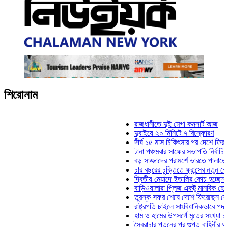
শিরোনাম
রাজধানীতে দুই মেগা কনসার্ট আজ
দুবাইয়ে ২০ মিনিটে ৭ বিস্ফোরণ
দীর্ঘ ১৫ মাস চিকিৎসার পর দেশে ফিরলেন ইলিয়
টানা পঞ্চমবার সাফের সভাপতি নির্বাচিত কাজী স
বড় সাজ্জাদের পরামর্শে ভারতে পালাতে চেয়
চার বছরের চুক্তিতে ফ্রান্সের নতুন কোচ জিদা
দ্বিতীয় মেয়াদে ইতালির কোচ হচ্ছেন মানচিনি
বাড়িওয়ালারা প্লিজ একটু মানবিক হোন: মনিরা 
তুরস্ক সফর শেষে দেশে ফিরেছেন সেনাপ্রধ
রাষ্ট্রপতি চাইলে সাংবিধানিকভাবে পদত্যাগ করতে 
হাম ও হামের উপসর্গে মৃতের সংখ্যা ৮০০ ছাড়
স্বৈরাচার পতনের পর গুপ্ত বাহিনীর আত্মপ্রকাশ: