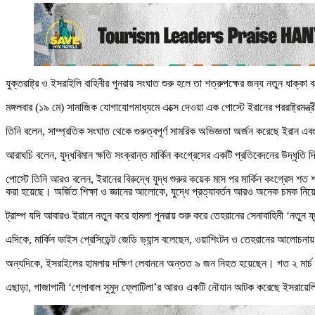
যুক্তরাষ্ট্র ও ইসরাইলি বাহিনীর পুনরায় সংঘাত শুরু হলে তা শত্রুপক্ষের জন্য নতুন ধা
মঙ্গলবার (১৯ মে) সামাজিক যোগাযোগমাধ্যমে এক্সে দেওয়া এক পোস্টে ইরানের পররাষ্ট্রমন্ত
তিনি বলেন, সাম্প্রতিক সংঘাত থেকে গুরুত্বপূর্ণ সামরিক অভিজ্ঞতা অর্জন করেছে ইরান
আরাঘচি বলেন, যুদ্ধবিমান ক্ষতি সংক্রান্ত মার্কিন কংগ্রেসের একটি প্রতিবেদনের উদ্ধৃতি 
পোস্টে তিনি আরও বলেন, ইরানের বিরুদ্ধে যুদ্ধ শুরুর কয়েক মাস পর মার্কিন কংগ্রেস শ
করা হয়েছে। অর্জিত শিক্ষা ও জ্ঞানের আলোকে, যুদ্ধে প্রত্যাবর্তন আরও অনেক চমক নি
ট্রাম্প যদি আবারও ইরানে নতুন করে হামলা পুনরায় শুরু করে তেহরানের সেনাবাহিনী ‘নতুন ফ
এদিকে, মার্কিন ভাইস প্রেসিডেন্ট জেডি ভ্যান্স বলেছেন, ওয়াশিংটন ও তেহরানের আলোচ
অন্যদিকে, ইসরাইলের হামলায় দক্ষিণ লেবাননে অন্তত ৯ জন নিহত হয়েছেন। গত ২ মার্চ
এছাড়া, গাজাগামী ‘গ্লোবাল সুমুদ ফ্লোটিলা’র আরও একটি নৌযান আটক করেছে ইসরায়েল