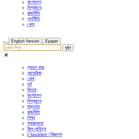
বাংলাদেশ
বিশ্বজুড়ে
রাজনীতি
অর্থনীতি
খেলা
English Version
Epaper
খুজুঁন
প্রধান খবর
আমেরিকা
খেলা
ধর্ম
ফিচার
বাংলাদেশ
বিশ্বজুড়ে
মুক্তমত
রাজনীতি
শিক্ষা
স্বাস্থ্যকথা
শিল্প-সাহিত্য
Classified / বিজ্ঞাপন