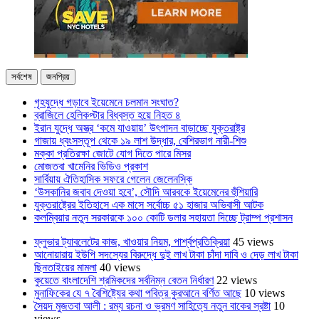
সর্বশেষ
জনপ্রিয়
গৃহযুদ্ধে গড়াবে ইয়েমেনে চলমান সংঘাত?
ব্রাজিলে হেলিকপ্টার বিধ্বস্ত হয়ে নিহত ৪
ইরান যুদ্ধে অস্ত্র ‘কমে যাওয়ায়’ উৎপাদন বাড়াচ্ছে যুক্তরাষ্ট্র
গাজায় ধ্বংসস্তূপ থেকে ১৯ লাশ উদ্ধার, বেশিরভাগ নারী-শিশু
মক্কা প্রতিরক্ষা জোটে যোগ দিতে পারে মিসর
মোজতবা খামেনির ভিডিও প্রকাশ
সার্বিয়ায় ঐতিহাসিক সফরে গেলেন জেলেনস্কি
‘উসকানির জবাব দেওয়া হবে’, সৌদি আরবকে ইয়েমেনের হুঁশিয়ারি
যুক্তরাষ্ট্রের ইতিহাসে এক মাসে সর্বোচ্চ ৫১ হাজার অভিবাসী আটক
কলম্বিয়ার নতুন সরকারকে ১০০ কোটি ডলার সহায়তা দিচ্ছে ট্রাম্প প্রশাসন
ফ্লুভার ট্যাবলেটের কাজ, খাওয়ার নিয়ম, পার্শ্বপ্রতিক্রিয়া
45 views
আনোয়ারায় ইউপি সদস্যের বিরুদ্ধে দুই লাখ টাকা চাঁদা দাবি ও দেড় লাখ টাকা
ছিনতাইয়ের মামলা
40 views
কুয়েতে বাংলাদেশি শ্রমিকদের সর্বনিম্ন বেতন নির্ধারণ
22 views
মুনাফিকের যে ৭ বৈশিষ্ট্যের কথা পবিত্র কুরআনে বর্ণিত আছে
10 views
সৈয়দ মুজতবা আলী : রম্য রচনা ও ভ্রমণ সাহিত্যে নতুন বাকের স্রষ্টা
10
views