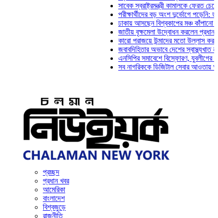
সাবেক স্বরাষ্ট্রমন্ত্রী কামালকে ফেরত চেয়ে দিল্লিক
পরীক্ষার্থীদের বড় অংশ দুর্ভোগে পড়েনি: ড. মাহ্‌দী
ঢাকায় আসছেন বিশ্বকাপের মঞ্চ কাঁপানো সেই সঞ্জয়
জাতীয় বৃক্ষমেলা উদ্বোধন করলেন প্রধানমন্ত্রী
কারো পরাজয়ে উন্মাদের মতো উল্লাস করতে হয় না:
জবাবদিহিতার অভাবে দেশের স্বাস্থ্যখাত নানা সংক
এনসিপির সমাবেশে বিস্ফোরণ, যুবলীগের দুই নেতাকর
সব নাগরিককে ডিজিটাল সেবার আওতায় আনতে হবে: অ
প্রচ্ছদ
প্রধান খবর
আমেরিকা
বাংলাদেশ
বিশ্বজুড়ে
রাজনীতি