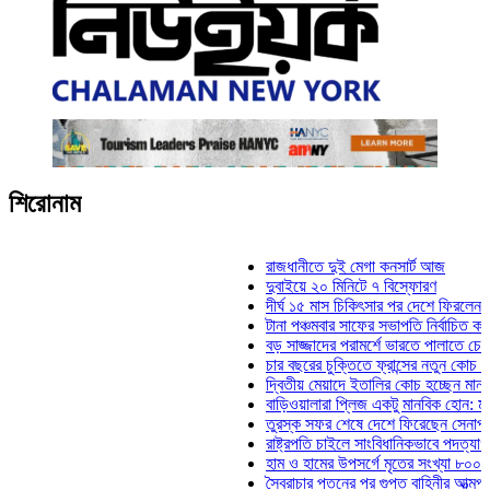
শিরোনাম
রাজধানীতে দুই মেগা কনসার্ট আজ
দুবাইয়ে ২০ মিনিটে ৭ বিস্ফোরণ
দীর্ঘ ১৫ মাস চিকিৎসার পর দেশে ফিরলেন ইলিয়াস ক
টানা পঞ্চমবার সাফের সভাপতি নির্বাচিত কাজী সালাহউ
বড় সাজ্জাদের পরামর্শে ভারতে পালাতে চেয়েছিলে
চার বছরের চুক্তিতে ফ্রান্সের নতুন কোচ জিদান
দ্বিতীয় মেয়াদে ইতালির কোচ হচ্ছেন মানচিনি
বাড়িওয়ালারা প্লিজ একটু মানবিক হোন: মনিরা মিঠু
তুরস্ক সফর শেষে দেশে ফিরেছেন সেনাপ্রধান ওয়
রাষ্ট্রপতি চাইলে সাংবিধানিকভাবে পদত্যাগ করতে পারেন
হাম ও হামের উপসর্গে মৃতের সংখ্যা ৮০০ ছাড়াল
স্বৈরাচার পতনের পর গুপ্ত বাহিনীর আত্মপ্রকাশ: প্রধা