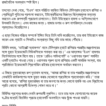
রাজনৈতিক অবস্থান স্পষ্ট ছিল।
তদন্তে দেখা গেছে, ‘ইএল’ নামে পরিচিত ব্যক্তি বিভিন্ন টেলিগ্রাম চ্যানেলে রাশিয়া ও
প্রেসিডেন্ট পুতিনের প্রশংসা করতেন, ইউক্রেনীয়দের বিরুদ্ধে বিদ্বেষমূলক মন্তব্য
করতেন এবং রুশপন্থী প্রচারণা চালাতেন। তিনি ইউক্রেনে হামলা ও অগ্নিসংযোগে
উসকানি দিতেন। এসব কাজের জন্য ১ হাজার ডলার ও রুশ নাগরিকত্ব দেওয়ার
প্রস্তাবও দিয়েছিলেন।
এ ছাড়া নিজের পরিচয় সম্পর্কে ইঙ্গিত দিয়ে তিনি দাবি করেছিলেন, তার বাবা ইউরোপে কাজ
করেন এবং ন্যাটো ও সিআইএ সংক্রান্ত কিছু নথি তার কাছে পৌঁছায়।
বিবিসি বলছে, ‘ডাইরেক্ট অ্যাকশন’ নামে টেলিগ্রাম চ্যাটে রাশিয়ার পররাষ্ট্র মন্ত্রণালয়ের
সঙ্গে যুক্ত ইয়েভজেনি লিউকশিনকে শনাক্ত করা হয়।’ এর আদ্যক্ষর ‘ইএল’ হামলার
নির্দেশদাতার সঙ্গে মিলে যায়। তাকে ‘রেডিও সাউথপোর্ট’ ও ‘ওয়াগনার গ্রুপ’ সমর্থিত
একটি চ্যাটেও পাওয়া গেছে। ওয়াগনার গ্রুপ হলো রাশিয়ার একটি সামরিক সংস্থা, যার
প্রতিষ্ঠাতা ইয়েভজেনি প্রিগোঝিন রাইবার চ্যানেলকে অর্থায়ন করতেন।
এ বিষয়ে যুক্তরাজ্যে রুশ দূতাবাস বলেছে, ‘আমরা রাশিয়া বা তার পররাষ্ট্র মন্ত্রণালয়কে
বেআইনি কার্যকলাপের সঙ্গে যুক্ত করার যেকোনো প্রচেষ্টাকে প্রত্যাখ্যান করি।’ তারা
আরো বলেছে, ‘রাশিয়া যুক্তরাজ্য বা তার জনগণের জন্য কোনো হুমকি নয় এবং ব্রিটেনের
প্রতি কোনো আগ্রাসী উদ্দেশ্য পোষণ করে না।’
বিবিসির প্রশ্নের জবাব দেননি রুশভাষী লুকশিন। তবে তার সঙ্গে যোগাযোগের কয়েক
ঘণ্টার মধ্যেই বিতর্কিত প্রচার চ্যানেলটি অনলাইনে আর খুঁজে পাওয়া যায়নি।
সূত্র: বিবিসি