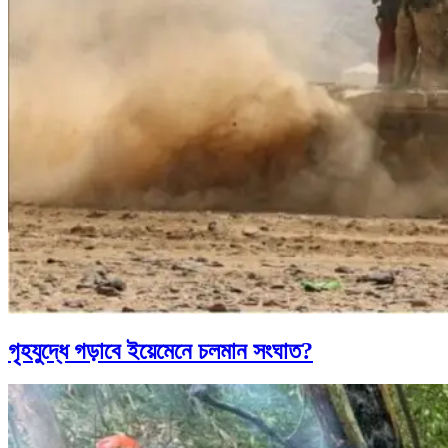
গৃহযুদ্ধে গড়াবে ইয়েমেনে চলমান সংঘাত?