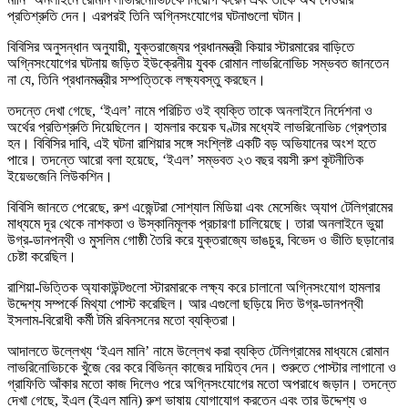
প্রতিশ্রুতি দেন। এরপরই তিনি অগ্নিসংযোগের ঘটনাগুলো ঘটান।
বিবিসির অনুসন্ধান অনুযায়ী, যুক্তরাজ্যের প্রধানমন্ত্রী কিয়ার স্টারমারের বাড়িতে
অগ্নিসংযোগের ঘটনায় জড়িত ইউক্রেনীয় যুবক রোমান লাভরিনোভিচ সম্ভবত জানতেন
না যে, তিনি প্রধানমন্ত্রীর সম্পত্তিকে লক্ষ্যবস্তু করছেন।
তদন্তে দেখা গেছে, ‘ইএল’ নামে পরিচিত ওই ব্যক্তি তাকে অনলাইনে নির্দেশনা ও
অর্থের প্রতিশ্রুতি দিয়েছিলেন। হামলার কয়েক ঘণ্টার মধ্যেই লাভরিনোভিচ গ্রেপ্তার
হন। বিবিসির দাবি, এই ঘটনা রাশিয়ার সঙ্গে সংশ্লিষ্ট একটি বড় অভিযানের অংশ হতে
পারে। তদন্তে আরো বলা হয়েছে, ‘ইএল’ সম্ভবত ২৩ বছর বয়সী রুশ কূটনীতিক
ইয়েভজেনি লিউকশিন।
বিবিসি জানতে পেরেছে, রুশ এজেন্টরা সোশ্যাল মিডিয়া এবং মেসেজিং অ্যাপ টেলিগ্রামের
মাধ্যমে দূর থেকে নাশকতা ও উস্কানিমূলক প্রচারণা চালিয়েছে। তারা অনলাইনে ভুয়া
উগ্র-ডানপন্থী ও মুসলিম গোষ্ঠী তৈরি করে যুক্তরাজ্যে ভাঙচুর, বিভেদ ও ভীতি ছড়ানোর
চেষ্টা করেছিল।
রাশিয়া-ভিত্তিক অ্যাকাউন্টগুলো স্টারমারকে লক্ষ্য করে চালানো অগ্নিসংযোগ হামলার
উদ্দেশ্য সম্পর্কে মিথ্যা পোস্ট করেছিল। আর এগুলো ছড়িয়ে দিত উগ্র-ডানপন্থী
ইসলাম-বিরোধী কর্মী টমি রবিনসনের মতো ব্যক্তিরা।
আদালতে উল্লেখ্য ‘ইএল মানি’ নামে উল্লেখ করা ব্যক্তি টেলিগ্রামের মাধ্যমে রোমান
লাভরিনোভিচকে খুঁজে বের করে বিভিন্ন কাজের দায়িত্ব দেন। শুরুতে পোস্টার লাগানো ও
গ্রাফিতি আঁকার মতো কাজ দিলেও পরে অগ্নিসংযোগের মতো অপরাধে জড়ান। তদন্তে
দেখা গেছে, ইএল (ইএল মানি) রুশ ভাষায় যোগাযোগ করতেন এবং তার উদ্দেশ্য ও