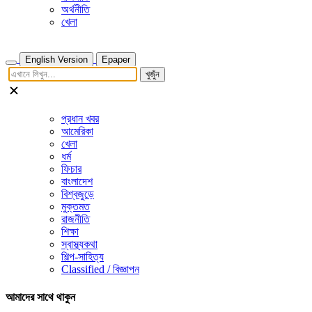
অর্থনীতি
খেলা
English Version
Epaper
খুজুঁন
প্রধান খবর
আমেরিকা
খেলা
ধর্ম
ফিচার
বাংলাদেশ
বিশ্বজুড়ে
মুক্তমত
রাজনীতি
শিক্ষা
স্বাস্থ্যকথা
শিল্প-সাহিত্য
Classified / বিজ্ঞাপন
আমাদের সাথে থাকুন