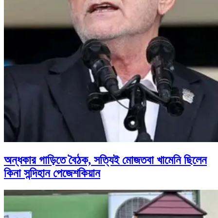
অন্ধকার গাড়িতে বৈঠক, সত্যিই মোজতবা খামেনি ছিলেন
কিনা সন্দিহান পেজেশকিয়ান