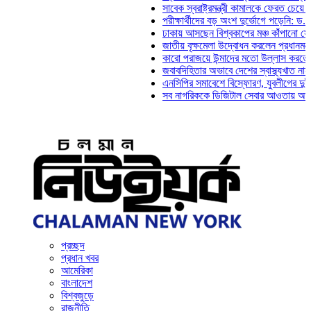
সাবেক স্বরাষ্ট্রমন্ত্রী কামালকে ফেরত চেয়ে দিল্লিকে
পরীক্ষার্থীদের বড় অংশ দুর্ভোগে পড়েনি: ড. মাহ্‌দী আ
ঢাকায় আসছেন বিশ্বকাপের মঞ্চ কাঁপানো সেই সঞ্জয় 
জাতীয় বৃক্ষমেলা উদ্বোধন করলেন প্রধানমন্ত্রী
কারো পরাজয়ে উন্মাদের মতো উল্লাস করতে হয় না: চ
জবাবদিহিতার অভাবে দেশের স্বাস্থ্যখাত নানা সংকটে
এনসিপির সমাবেশে বিস্ফোরণ, যুবলীগের দুই নেতাকর্
সব নাগরিককে ডিজিটাল সেবার আওতায় আনতে হবে: অর্
প্রচ্ছদ
প্রধান খবর
আমেরিকা
বাংলাদেশ
বিশ্বজুড়ে
রাজনীতি