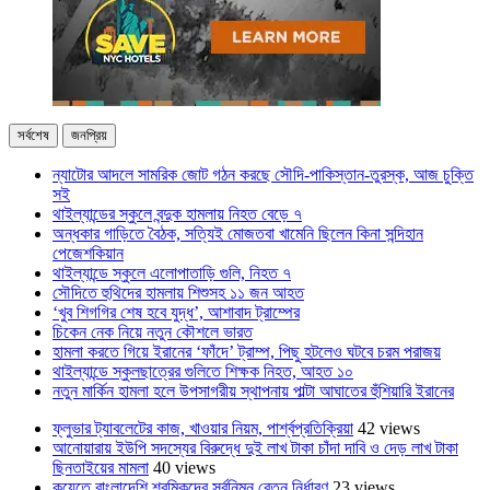
সর্বশেষ
জনপ্রিয়
ন্যাটোর আদলে সামরিক জোট গঠন করছে সৌদি-পাকিস্তান-তুরস্ক, আজ চুক্তি
সই
থাইল্যান্ডের স্কুলে বন্দুক হামলায় নিহত বেড়ে ৭
অন্ধকার গাড়িতে বৈঠক, সত্যিই মোজতবা খামেনি ছিলেন কিনা সন্দিহান
পেজেশকিয়ান
থাইল্যান্ডে স্কুলে এলোপাতাড়ি গুলি, নিহত ৭
সৌদিতে হুথিদের হামলায় শিশুসহ ১১ জন আহত
‘খুব শিগগির শেষ হবে যুদ্ধ’, আশাবাদ ট্রাম্পের
চিকেন নেক নিয়ে নতুন কৌশলে ভারত
হামলা করতে গিয়ে ইরানের ‘ফাঁদে’ ট্রাম্প, পিছু হটলেও ঘটবে চরম পরাজয়
থাইল্যান্ডে স্কুলছাত্রের গুলিতে শিক্ষক নিহত, আহত ১০
নতুন মার্কিন হামলা হলে উপসাগরীয় স্থাপনায় পাল্টা আঘাতের হুঁশিয়ারি ইরানের
ফ্লুভার ট্যাবলেটের কাজ, খাওয়ার নিয়ম, পার্শ্বপ্রতিক্রিয়া
42 views
আনোয়ারায় ইউপি সদস্যের বিরুদ্ধে দুই লাখ টাকা চাঁদা দাবি ও দেড় লাখ টাকা
ছিনতাইয়ের মামলা
40 views
কুয়েতে বাংলাদেশি শ্রমিকদের সর্বনিম্ন বেতন নির্ধারণ
23 views