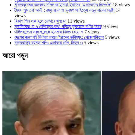
মুক্তিযুদ্ধের অনবদ্য দলিল জাহানারা ইমামের ‘একাত্তরে দিনগুলি’
18 views
সৈয়দ মুজতবা আলী : রম্য রচনা ও ভ্রমণ সাহিত্যে নতুন বাকের স্রষ্টা
14
views
বিকাশ পিন লক হলে যেভাবে খুলবেন
11 views
মুনাফিকের যে ৭ বৈশিষ্ট্যের কথা পবিত্র কুরআনে বর্ণিত আছে
9 views
থাইল্যান্ডের স্কুলে বন্দুক হামলায় নিহত বেড়ে ৭
7 views
দেশের জনগণই নির্ধারণ করবে ইরানের ভবিষ্যৎ: পেজেশকিয়ান
5 views
যুক্তরাষ্ট্রে ব্যস্ত শপিং এলাকায় গুলি, নিহত ৩
5 views
আরো পড়ুন