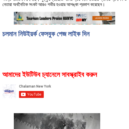
নেতারা অর্থনৈতিক সংকট আরও গভীর হওয়ার আশঙ্কা প্রকাশ করেছেন।
চলমান নিউইয়র্ক ফেসবুক পেজ লাইক দিন
আমাদের ইউটিউব চ্যানেলে সাবস্ক্রাইব করুন