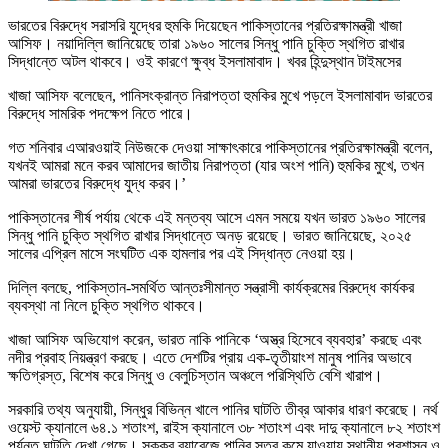
ভারতের বিরুদ্ধে সরাসরি যুদ্ধের হুমকি দিয়েছেন পাকিস্তানের প্রতিরক্ষামন্ত্রী খাজা
আসিফ। নয়াদিল্লি জানিয়েছে তারা ১৯৬০ সালের সিন্ধু পানি চুক্তি স্থগিত রাখার
সিদ্ধান্তে অটল থাকবে। ওই কারণে ক্ষুব্ধ ইসলামাবাদ। খবর হিন্দুস্থান টাইমসের
খাজা আসিফ বলেছেন, পানিসংক্রান্ত নিরাপত্তা হুমকির মুখে পড়লে ইসলামাবাদ ভারতের
বিরুদ্ধে সামরিক পদক্ষেপ নিতে পারে।
গত শনিবার এআরওয়াই নিউজকে দেওয়া সাক্ষাৎকারে পাকিস্তানের প্রতিরক্ষামন্ত্রী বলেন,
যখনই আমরা মনে করব আমাদের জাতীয় নিরাপত্তা (যার অংশ পানি) হুমকির মুখে, তখন
আমরা ভারতের বিরুদ্ধে যুদ্ধ করব।’
পাকিস্তানের শীর্ষ পর্যায় থেকে এই মন্তব্য আসে এমন সময়ে যখন ভারত ১৯৬০ সালের
সিন্ধু পানি চুক্তি স্থগিত রাখার সিদ্ধান্তে অনড় রয়েছে। ভারত জানিয়েছে, ২০২৫
সালের এপ্রিল মাসে সংঘটিত এক হামলার পর এই সিদ্ধান্ত নেওয়া হয়।
দিল্লি বলছে, পাকিস্তান-সমর্থিত আন্তঃসীমান্ত সন্ত্রাসী কার্যক্রমের বিরুদ্ধে কার্যকর
ব্যবস্থা না নিলে চুক্তি স্থগিত থাকবে।
খাজা আসিফ অভিযোগ করেন, ভারত নাকি পানিকে ‘অস্ত্র হিসেবে ব্যবহার’ করছে এবং
নদীর প্রবাহ নিয়ন্ত্রণ করছে। এতে দেশটির প্রায় এক-তৃতীয়াংশ মানুষ পানির অভাবে
ক্ষতিগ্রস্ত, বিশেষ করে সিন্ধু ও বেলুচিস্তান অঞ্চলে পরিস্থিতি বেশি খারাপ।
সরকারি তথ্য অনুযায়ী, সিন্ধুর বিভিন্ন খালে পানির ঘাটতি তীব্র আকার ধারণ করেছে। নর্থ
ওয়েস্ট ক্যানালে ৬৪.১ শতাংশ, রাইস ক্যানালে ৩৮ শতাংশ এবং দাদু ক্যানালে ৮২ শতাংশ
পর্যন্ত ঘাটতি দেখা গেছে। সুক্কুর ব্যারেজে পানির স্তর কমে যাওয়ায় স্থানীয় প্রশাসন ও