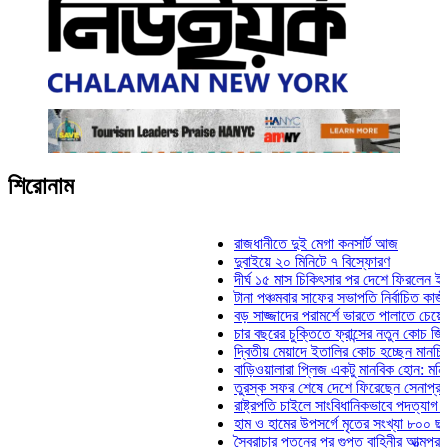
শিরোনাম
রাজধানীতে দুই মেগা কনসার্ট আজ
দুবাইয়ে ২০ মিনিটে ৭ বিস্ফোরণ
দীর্ঘ ১৫ মাস চিকিৎসার পর দেশে ফিরলেন ইলিয়াস কাঞ
টানা পঞ্চমবার সাফের সভাপতি নির্বাচিত কাজী সালাহউদ
বড় সাজ্জাদের পরামর্শে ভারতে পালাতে চেয়েছিলেন 
চার বছরের চুক্তিতে ফ্রান্সের নতুন কোচ জিদান
দ্বিতীয় মেয়াদে ইতালির কোচ হচ্ছেন মানচিনি
বাড়িওয়ালারা প্লিজ একটু মানবিক হোন: মনিরা মিঠু
তুরস্ক সফর শেষে দেশে ফিরেছেন সেনাপ্রধান ওয়া
রাষ্ট্রপতি চাইলে সাংবিধানিকভাবে পদত্যাগ করতে পারেন: 
হাম ও হামের উপসর্গে মৃতের সংখ্যা ৮০০ ছাড়াল
স্বৈরাচার পতনের পর গুপ্ত বাহিনীর আত্মপ্রকাশ: প্রধান