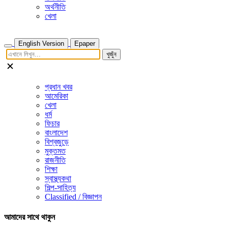
অর্থনীতি
খেলা
English Version
Epaper
খুজুঁন
প্রধান খবর
আমেরিকা
খেলা
ধর্ম
ফিচার
বাংলাদেশ
বিশ্বজুড়ে
মুক্তমত
রাজনীতি
শিক্ষা
স্বাস্থ্যকথা
শিল্প-সাহিত্য
Classified / বিজ্ঞাপন
আমাদের সাথে থাকুন