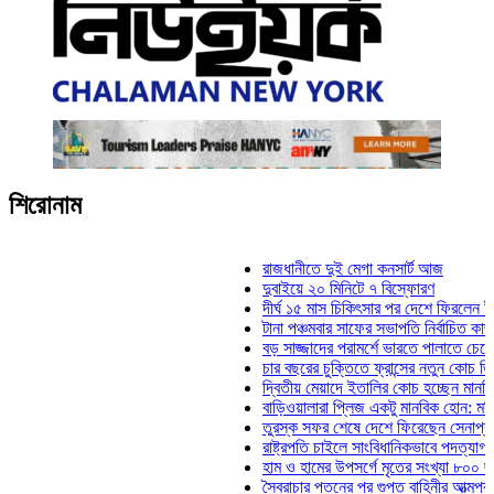
শিরোনাম
রাজধানীতে দুই মেগা কনসার্ট আজ
দুবাইয়ে ২০ মিনিটে ৭ বিস্ফোরণ
দীর্ঘ ১৫ মাস চিকিৎসার পর দেশে ফিরলেন ইলিয়াস কাঞ
টানা পঞ্চমবার সাফের সভাপতি নির্বাচিত কাজী সালাহউদ
বড় সাজ্জাদের পরামর্শে ভারতে পালাতে চেয়েছিলেন
চার বছরের চুক্তিতে ফ্রান্সের নতুন কোচ জিদান
দ্বিতীয় মেয়াদে ইতালির কোচ হচ্ছেন মানচিনি
বাড়িওয়ালারা প্লিজ একটু মানবিক হোন: মনিরা মিঠু
তুরস্ক সফর শেষে দেশে ফিরেছেন সেনাপ্রধান ওয়া
রাষ্ট্রপতি চাইলে সাংবিধানিকভাবে পদত্যাগ করতে পারেন: 
হাম ও হামের উপসর্গে মৃতের সংখ্যা ৮০০ ছাড়াল
স্বৈরাচার পতনের পর গুপ্ত বাহিনীর আত্মপ্রকাশ: প্রধান