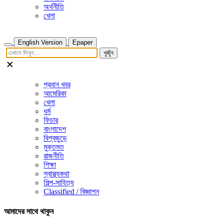
অর্থনীতি
খেলা
English Version
Epaper
খুজুঁন
প্রধান খবর
আমেরিকা
খেলা
ধর্ম
ফিচার
বাংলাদেশ
বিশ্বজুড়ে
মুক্তমত
রাজনীতি
শিক্ষা
স্বাস্থ্যকথা
শিল্প-সাহিত্য
Classified / বিজ্ঞাপন
আমাদের সাথে থাকুন