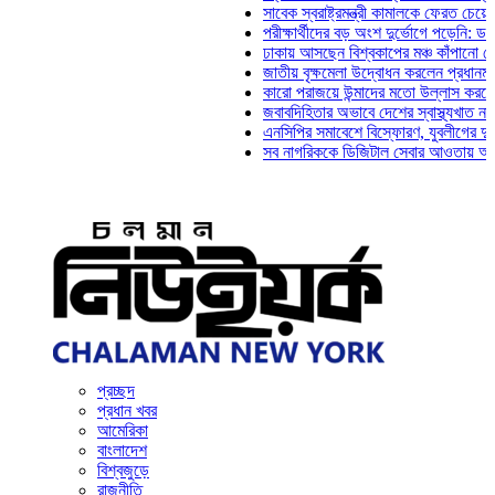
সাবেক স্বরাষ্ট্রমন্ত্রী কামালকে ফেরত চেয়ে দিল্লিকে
পরীক্ষার্থীদের বড় অংশ দুর্ভোগে পড়েনি: ড. মাহ্‌দী 
ঢাকায় আসছেন বিশ্বকাপের মঞ্চ কাঁপানো সেই সঞ্জয় 
জাতীয় বৃক্ষমেলা উদ্বোধন করলেন প্রধানমন্ত্রী
কারো পরাজয়ে উন্মাদের মতো উল্লাস করতে হয় না: চ
জবাবদিহিতার অভাবে দেশের স্বাস্থ্যখাত নানা সংকট
এনসিপির সমাবেশে বিস্ফোরণ, যুবলীগের দুই নেতাকর্
সব নাগরিককে ডিজিটাল সেবার আওতায় আনতে হবে: অর্
প্রচ্ছদ
প্রধান খবর
আমেরিকা
বাংলাদেশ
বিশ্বজুড়ে
রাজনীতি