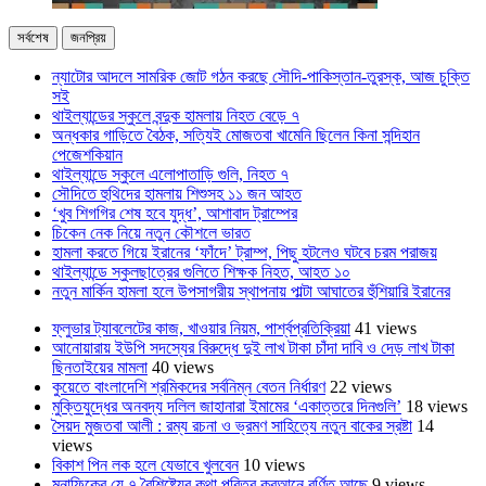
সর্বশেষ
জনপ্রিয়
ন্যাটোর আদলে সামরিক জোট গঠন করছে সৌদি-পাকিস্তান-তুরস্ক, আজ চুক্তি
সই
থাইল্যান্ডের স্কুলে বন্দুক হামলায় নিহত বেড়ে ৭
অন্ধকার গাড়িতে বৈঠক, সত্যিই মোজতবা খামেনি ছিলেন কিনা সন্দিহান
পেজেশকিয়ান
থাইল্যান্ডে স্কুলে এলোপাতাড়ি গুলি, নিহত ৭
সৌদিতে হুথিদের হামলায় শিশুসহ ১১ জন আহত
‘খুব শিগগির শেষ হবে যুদ্ধ’, আশাবাদ ট্রাম্পের
চিকেন নেক নিয়ে নতুন কৌশলে ভারত
হামলা করতে গিয়ে ইরানের ‘ফাঁদে’ ট্রাম্প, পিছু হটলেও ঘটবে চরম পরাজয়
থাইল্যান্ডে স্কুলছাত্রের গুলিতে শিক্ষক নিহত, আহত ১০
নতুন মার্কিন হামলা হলে উপসাগরীয় স্থাপনায় পাল্টা আঘাতের হুঁশিয়ারি ইরানের
ফ্লুভার ট্যাবলেটের কাজ, খাওয়ার নিয়ম, পার্শ্বপ্রতিক্রিয়া
41 views
আনোয়ারায় ইউপি সদস্যের বিরুদ্ধে দুই লাখ টাকা চাঁদা দাবি ও দেড় লাখ টাকা
ছিনতাইয়ের মামলা
40 views
কুয়েতে বাংলাদেশি শ্রমিকদের সর্বনিম্ন বেতন নির্ধারণ
22 views
মুক্তিযুদ্ধের অনবদ্য দলিল জাহানারা ইমামের ‘একাত্তরে দিনগুলি’
18 views
সৈয়দ মুজতবা আলী : রম্য রচনা ও ভ্রমণ সাহিত্যে নতুন বাকের স্রষ্টা
14
views
বিকাশ পিন লক হলে যেভাবে খুলবেন
10 views
মুনাফিকের যে ৭ বৈশিষ্ট্যের কথা পবিত্র কুরআনে বর্ণিত আছে
9 views