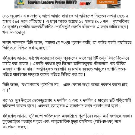
ভেনেজুয়েলায় এক সপ্তাহ আগে আঘাত হানা জোড়া ভূমিকম্পে নিহতের সংখ্যা বেড়ে ২
হাজার ৫৯৫ জনে পৌঁছেছে। এ ছাড়া আহত হয়েছে ১২ হাজার ৪০০ জন। বৃহস্পতিবার
(২ জুলাই) দেশটির অন্তর্বর্তীকালীন প্রেসিডেন্ট ডেলসি রদ্রিগেজ এ তথ্য জানিয়েছেন।
খবর আনাদোলুর
সংবাদ সম্মেলনে তিনি বলেন, ‘আমরা যে সংখ্যা প্রকাশ করছি, তা কঠোর যাচাই-বাছাইয়ের
ভিত্তিতে নিশ্চিত করা হয়েছে।’
রদ্রিগেজ জানান, সর্বশেষ হতাহতের তথ্য প্রকাশের আগে প্রতিটি তথ্য বিস্তারিতভাবে
যাচাই করা হয়েছে। এমনকি প্রথমে মৃত হিসেবে তালিকাভুক্ত পাঁচজনকে পরে জীবিত
অবস্থায় পাওয়া যায়। ভর্তুকিযুক্ত জ্বালানি ব্যবস্থায় ব্যবহৃত আঙুলের ছাপভিত্তিক
পরিচয় যাচাইয়ের মাধ্যমে তাদের পরিচয় নিশ্চিত করা হয়।
তিনি বলেন, ‘যথাযথভাবে প্রমাণিত নয়—এমন কোনো তথ্য আমরা প্রকাশ করতে চাই
না।’
গত ২৪ জুন উত্তর ভেনেজুয়েলায় ৭ দশমিক ২ এবং ৭ দশমিক ৫ মাত্রার দুটি শক্তিশালী
ভূমিকম্প আঘাত হানে। এরপরই হতাহতের এ হালনাগাদ তথ্য প্রকাশ করা হলো।
রদ্রিগেজ জানান, ভূমিকম্পে ক্ষতিগ্রস্ত অবকাঠামো পুনর্গঠনের জন্য অর্থ সংগ্রহে সরকার
যুক্তরাষ্ট্রের পররাষ্ট্র দপ্তর এবং আন্তর্জাতিক মুদ্রা তহবিলের (আইএমএফ) সঙ্গে
আলোচনা করছে।