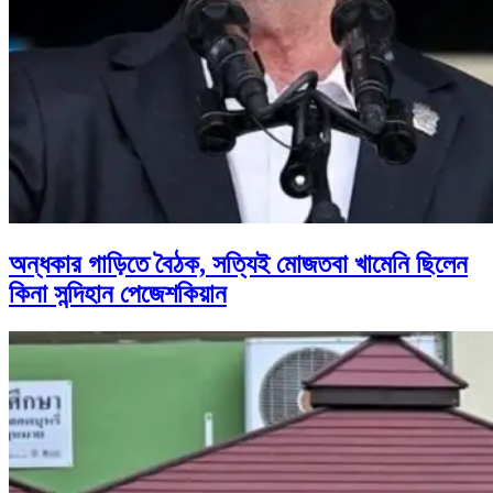
অন্ধকার গাড়িতে বৈঠক, সত্যিই মোজতবা খামেনি ছিলেন
কিনা সন্দিহান পেজেশকিয়ান