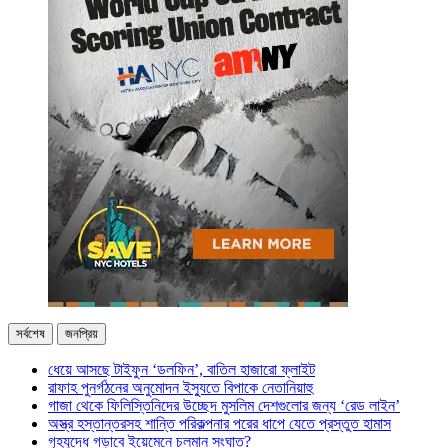
সর্বশেষ
জনপ্রিয়
ধেয়ে আসছে টাইফুন ‘ডলফিন’, বাতিল হাজারো ফ্লাইট
রাফাহ পুনর্গঠনের অনুমোদন ইস্যুতে বিপাকে নেতানিয়াহু
গাজা থেকে ফিলিস্তিনিদের উচ্ছেদ মুসলিম দেশগুলোর জন্য ‘রেড লাইন’
অস্ত্র হস্তান্তরসহ শান্তি পরিকল্পনার পরের ধাপে যেতে প্রস্তুত হামাস
গৃহযুদ্ধে গড়াবে ইয়েমেনে চলমান সংঘাত?