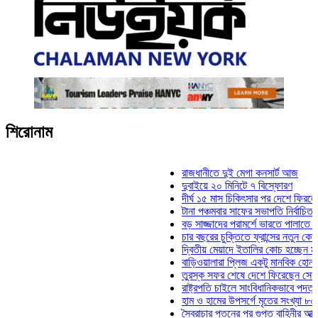
শিরোনাম
রাজধানীতে দুই মেগা কনসার্ট আজ
দুবাইয়ে ২০ মিনিটে ৭ বিস্ফোরণ
দীর্ঘ ১৫ মাস চিকিৎসার পর দেশে ফিরলেন ইলিয়াস
টানা পঞ্চমবার সাফের সভাপতি নির্বাচিত কাজী সাল
বড় সাজ্জাদের পরামর্শে ভারতে পালাতে চেয়েছি
চার বছরের চুক্তিতে ফ্রান্সের নতুন কোচ জিদান
দ্বিতীয় মেয়াদে ইতালির কোচ হচ্ছেন মানচিনি
বাড়িওয়ালারা প্লিজ একটু মানবিক হোন: মনিরা মি
তুরস্ক সফর শেষে দেশে ফিরেছেন সেনাপ্রধান
রাষ্ট্রপতি চাইলে সাংবিধানিকভাবে পদত্যাগ করতে পার
হাম ও হামের উপসর্গে মৃতের সংখ্যা ৮০০ ছাড়াল
স্বৈরাচার পতনের পর গুপ্ত বাহিনীর আত্মপ্রকাশ: প্