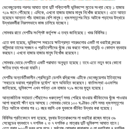
ভেনেজুয়েলায় পরপর আঘাত হানা দুটি শক্তিশালী ভূমিকম্পে মৃতের সংখ্যা বেড়ে ১ হাজার
৭১৯ জনে পৌঁছেছে। এদিকে, এখনো হাজার হাজার মানুষ নিখোঁজ রয়েছেন। এতে আহত
হয়েছেন আন্তত পাঁচ হাজারের বেশি মানুষ। ধ্বংসস্তূপের নিচে আটকে পড়াদের উদ্ধারে
উদ্ধারকর্মীরা নিরলসভাবে কাজ চালিয়ে যাচ্ছেন।
সোমবার রাতে দেশটির সংশ্লিষ্ট কর্তৃপক্ষ এ তথ্য জানিয়েছে। খবর বিবিসির।
এতে বলা হয়েছে, ভূমিকম্পে সবচেয়ে ক্ষতিগ্রস্ত শহরগুলোর একটি লা গুয়াইরা বন্দরের
বাসিন্দারা তাদের স্বজন ও প্রতিবেশীদের খুঁজে বের করতে শাবল, হাতুড়ি ও কোদাল ব্যবহার
করছেন। এখনো হাজার হাজার মানুষ নিখোঁজ রয়েছেন।
সোমবার ভোরে দেশটিতে একটি পরাঘাত অনুভূত হয়েছে। তবে এতে নতুন করে কোনো
ক্ষতির তথ্য পাওয়া যায়নি।
দেশটির অন্তর্বর্তীকালীন প্রেসিডেন্ট ডেলসি রদ্রিগেজ এটিকে ভেনেজুয়েলার ইতিহাসের
‘সবচেয়ে ভয়াবহ প্রাকৃতিক দুর্যোগ’ বলে অভিহিত করেছেন। বার্তাসংস্থা এএফপির
জানিয়েছে, ভূমিকম্পে এখন পর্যন্ত এক হাজার ৭১৯ জনের মৃত্যু হয়েছে।
আন্তর্জাতিক সহায়তা পৌঁছালেও গুরুত্বপূর্ণ সময় পেরিয়ে যাওয়ায় জীবিতদের খুঁজে পাওয়ার
আশা ক্রমেই ক্ষীণ হয়ে আসছে। সোমবার ভোরে ১০০ ঘণ্টারও বেশি সময় ধ্বংসস্তূপের
নিচে আটকে থাকার পর ২১ বছর বয়সি এক যুবককে জীবিত উদ্ধার করা হয়েছে।
বিবিসির প্রতিবেদনে বলা হয়েছে, বুধবার উত্তরাঞ্চলের লা গুয়াইরা রাজ্যে মাত্র ৩৯
সেকেন্ডের ব্যবধানে ৭ দশমিক ২ ও ৭ দশমিক ৫ মাত্রার দুটি ভূমিকম্প আঘাত হানে।
এতে প্রায় ৮০০টি ভবন ধসে পড়ে। সর্বশেষ সোমবার কারাকাস ও লা গুয়াইরায় ৪ দশমিক