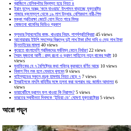
ব্রাজিলে হেলিকপ্টার বিধ্বস্ত হয়ে নিহত ৪
ইরান যুদ্ধে অস্ত্র ‘কমে যাওয়ায়’ উৎপাদন বাড়াচ্ছে যুক্তরাষ্ট্র
গাজায় ধ্বংসস্তূপ থেকে ১৯ লাশ উদ্ধার, বেশিরভাগ নারী-শিশু
মক্কা প্রতিরক্ষা জোটে যোগ দিতে পারে মিসর
মোজতবা খামেনির ভিডিও প্রকাশ
ফ্লুভার ট্যাবলেটের কাজ, খাওয়ার নিয়ম, পার্শ্বপ্রতিক্রিয়া
45 views
আনোয়ারায় ইউপি সদস্যের বিরুদ্ধে দুই লাখ টাকা চাঁদা দাবি ও দেড় লাখ টাকা
ছিনতাইয়ের মামলা
40 views
কুয়েতে বাংলাদেশি শ্রমিকদের সর্বনিম্ন বেতন নির্ধারণ
22 views
সৈয়দ মুজতবা আলী : রম্য রচনা ও ভ্রমণ সাহিত্যে নতুন বাকের স্রষ্টা
10
views
মুনাফিকের যে ৭ বৈশিষ্ট্যের কথা পবিত্র কুরআনে বর্ণিত আছে
10 views
বিকাশ পিন লক হলে যেভাবে খুলবেন
9 views
থাইল্যান্ডের স্কুলে বন্দুক হামলায় নিহত বেড়ে ৭
7 views
ইসরাইলকে নাৎসি বাহিনীর সঙ্গে তুলনা করা অপরাধ নয়: জার্মান আদালত
6
views
ডায়াবেটিসে ড্রাগন ফল খাওয়া কি নিরাপদ?
5 views
ভারতের স্বাধীনতা দিবসকে ‘ইন্ডিয়া ডে’ ঘোষণা যুক্তরাষ্ট্রের
5 views
আরো পড়ুন