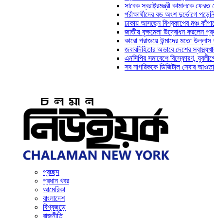
সাবেক স্বরাষ্ট্রমন্ত্রী কামালকে ফেরত চেয়ে দিল্
পরীক্ষার্থীদের বড় অংশ দুর্ভোগে পড়েনি: ড. মাহ্
ঢাকায় আসছেন বিশ্বকাপের মঞ্চ কাঁপানো সেই সঞ্
জাতীয় বৃক্ষমেলা উদ্বোধন করলেন প্রধানমন্ত্রী
কারো পরাজয়ে উন্মাদের মতো উল্লাস করতে হয় ন
জবাবদিহিতার অভাবে দেশের স্বাস্থ্যখাত নানা স
এনসিপির সমাবেশে বিস্ফোরণ, যুবলীগের দুই নেত
সব নাগরিককে ডিজিটাল সেবার আওতায় আনতে হবে:
প্রচ্ছদ
প্রধান খবর
আমেরিকা
বাংলাদেশ
বিশ্বজুড়ে
রাজনীতি