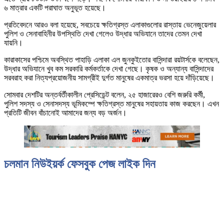
৬ মাত্রার একটি পরাঘাত অনুভূত হয়েছে।
প্রতিবেদনে আরও বলা হয়েছে, সবচেয়ে ক্ষতিগ্রস্ত এলাকাগুলোর রাস্তায় ভেনেজুয়েলার
পুলিশ ও সেনাবাহিনীর উপস্থিতি দেখা গেলেও উদ্ধার অভিযানে তাদের তেমন দেখা
যায়নি।
কারাকাসের পশ্চিমে অবস্থিত পাহাড়ি এলাকা এল জুনকুইতোর বাসিন্দারা রয়টার্সকে বলেছেন,
উদ্ধার অভিযানে খুব কম সরকারি কর্মকর্তাকে দেখা গেছে। কৃষক ও অন্যান্য বাসিন্দাদের
সরবরাহ করা নিত্যপ্রয়োজনীয় সামগ্রীই দুর্গত মানুষের একমাত্র ভরসা হয়ে দাঁড়িয়েছে।
সোমবার দেশটির অন্তর্বর্তীকালীন প্রেসিডেন্ট বলেন, ২৫ হাজারেরও বেশি জরুরি কর্মী,
পুলিশ সদস্য ও সেনাসদস্য ভূমিকম্পে ক্ষতিগ্রস্ত মানুষের সহায়তায় কাজ করছেন। এখন
প্রতিটি জীবন বাঁচানোই আমাদের জন্য বড় অর্জন।
চলমান নিউইয়র্ক ফেসবুক পেজ লাইক দিন