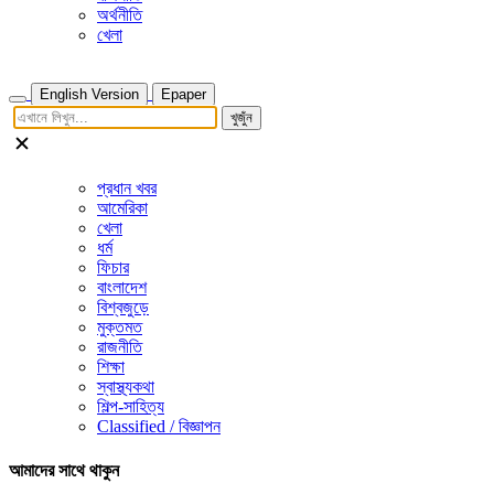
অর্থনীতি
খেলা
English Version
Epaper
খুজুঁন
প্রধান খবর
আমেরিকা
খেলা
ধর্ম
ফিচার
বাংলাদেশ
বিশ্বজুড়ে
মুক্তমত
রাজনীতি
শিক্ষা
স্বাস্থ্যকথা
শিল্প-সাহিত্য
Classified / বিজ্ঞাপন
আমাদের সাথে থাকুন