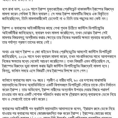
বলে রাখা ভাল, ২০১৯ সালে ট্রাম্প যুক্তরাষ্ট্রের প্রেসিডেন্ট থাকাকালীন ট্রাম্পের বিরুদ্ধে
মামলা করেন লেখিকা ই জিন ক্যারল। সে সময় ট্রাম্প মামলাটির বিষয়ে এক বিবৃতিতে
জানিয়েছিলেন, তিনি মামলাকারীকেই চেনেনই না ও তিনি তার পছন্দের মত কেউ নন।
ট্রাম্প ও ক্যারলের আইনজীবীদের কাছে লেখা পৃথক চিঠিতে জাস্টিস ডিপার্টমেন্টের
আইনজীবীরা জানিয়েছেন, ক্যারল যখন মামলা করেছিলেন, তখন ডোনাল্ড ট্রাম্প সেই
মামলার বিষয়বস্তু অস্বীকার করার ক্ষেত্রে তার নিজের সরকারি ক্ষমতা ব্যবহার করেননি,
তার পর্যাপ্ত প্রমাণ তাদের কাছে নেই।
অথচ এর আগে ট্রাম্প ও জো বাইডেন উভয় প্রেসিডেন্টের আমলেই জাস্টিস ডিপার্টমেন্ট
জানিয়েছিল, ২০১৯ সালে যখন ক্যারল মামলা করেন, তখন সাংবাদিকদের সাথে আলাপকালে
নিজের ক্ষমতার মধ্যে থেকেই আচরণ করেছিলেন। তখন বিষয়টি এমন দাঁড়িয়েছিল যে,
ট্রাম্পের বিরুদ্ধে ভুয়া মামলা করায় উল্টো জাস্টিস ডিপার্টমেন্টের বিরুদ্ধেই মামলা হবে।
কিন্তু, বর্তমান সময়ে এসে বিষয়টি ফের ট্রাম্পের বিপক্ষে চলে গেল।
বর্তমানে ক্যারলের বয়স ৭৯ বছর। প্রবীণ এ নারীর দাবি, ৯০ এর দশকের মাঝামাঝি
ম্যানহাটনের ফিফথ অ্যাভিনিউতে একটি বিলাসবহুল ডিপার্টমেন্ট স্টোরে তাকে যৌন নির্যাতন
করেন ট্রাম্প। তার অভিযোগ, ট্রাম্প নারীদের অন্তর্বাস উপহার দেয়ার বিষয়ে পরামর্শ
চাওয়ার নাম করে একটি পোশাক পরিবর্তন করার কক্ষে (ট্রায়াল রুমে) ক্যারলকে ডেকে নিয়ে
যান ও সেখানেই তাকে ধর্ষণ করেন।
ক্যারলের আইনজীবী শন ক্রাউলি ম্যানহাটন আদালতকে বলেন, ‘ট্রায়াল রুমে ডেকে নিয়ে
যাওয়ার পর ক্যারলের সাথে জোরজবরদস্তি শুরু করেন ট্রাম্প। ট্রাম্পের জোরের কাছে