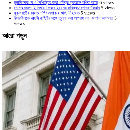
মুনাফিকের যে ৭ বৈশিষ্ট্যের কথা পবিত্র কুরআনে বর্ণিত আছে
6 views
দেশের জনগণই নির্ধারণ করবে ইরানের ভবিষ্যৎ: পেজেশকিয়ান
5 views
যুক্তরাষ্ট্রে ব্যস্ত শপিং এলাকায় গুলি, নিহত ৩
5 views
ইসরাইলকে নাৎসি বাহিনীর সঙ্গে তুলনা করা অপরাধ নয়: জার্মান আদালত
5
views
আরো পড়ুন