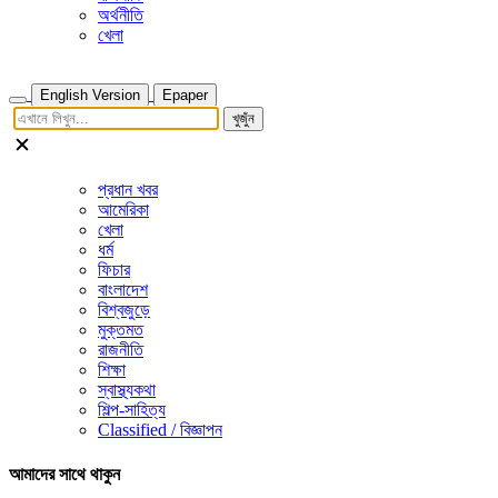
অর্থনীতি
খেলা
English Version
Epaper
খুজুঁন
প্রধান খবর
আমেরিকা
খেলা
ধর্ম
ফিচার
বাংলাদেশ
বিশ্বজুড়ে
মুক্তমত
রাজনীতি
শিক্ষা
স্বাস্থ্যকথা
শিল্প-সাহিত্য
Classified / বিজ্ঞাপন
আমাদের সাথে থাকুন