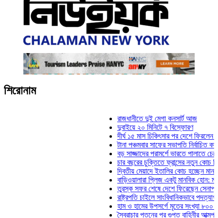
শিরোনাম
রাজধানীতে দুই মেগা কনসার্ট আজ
দুবাইয়ে ২০ মিনিটে ৭ বিস্ফোরণ
দীর্ঘ ১৫ মাস চিকিৎসার পর দেশে ফিরলেন ইলিয়াস ক
টানা পঞ্চমবার সাফের সভাপতি নির্বাচিত কাজী সালাহ
বড় সাজ্জাদের পরামর্শে ভারতে পালাতে চেয়েছিলে
চার বছরের চুক্তিতে ফ্রান্সের নতুন কোচ জিদান
দ্বিতীয় মেয়াদে ইতালির কোচ হচ্ছেন মানচিনি
বাড়িওয়ালারা প্লিজ একটু মানবিক হোন: মনিরা মিঠু
তুরস্ক সফর শেষে দেশে ফিরেছেন সেনাপ্রধান ও
রাষ্ট্রপতি চাইলে সাংবিধানিকভাবে পদত্যাগ করতে পারেন
হাম ও হামের উপসর্গে মৃতের সংখ্যা ৮০০ ছাড়াল
স্বৈরাচার পতনের পর গুপ্ত বাহিনীর আত্মপ্রকাশ: প্রধ