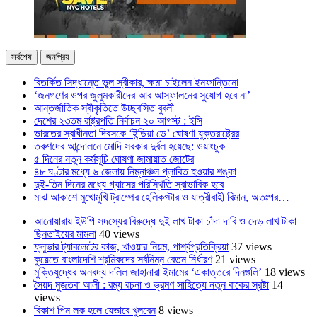
সর্বশেষ
জনপ্রিয়
বিতর্কিত সিদ্ধান্তে ভুল স্বীকার, ক্ষমা চাইলেন ইনফান্তিনো
‘জনগণের ওপর জুলুমকারীদের আর আস্ফালনের সুযোগ হবে না’
আন্তর্জাতিক স্বীকৃতিতে উচ্ছ্বসিত বুবলী
দেশের ২৩তম রাষ্ট্রপতি নির্বাচন ২০ আগস্ট : ইসি
ভারতের স্বাধীনতা দিবসকে ‘ইন্ডিয়া ডে’ ঘোষণা যুক্তরাষ্ট্রের
তরুণদের আন্দোলনে মোদি সরকার দুর্বল হয়েছে: ওয়াংচুক
৫ দিনের নতুন কর্মসূচি ঘোষণা জামায়াত জোটের
৪৮ ঘণ্টার মধ্যে ৬ জেলায় নিম্নাঞ্চল প্লাবিত হওয়ার শঙ্কা
দুই-তিন দিনের মধ্যে গ্যাসের পরিস্থিতি স্বাভাবিক হবে
মাঝ আকাশে মুখোমুখি ট্রাম্পের হেলিকপ্টার ও যাত্রীবাহী বিমান, অতঃপর…
আনোয়ারায় ইউপি সদস্যের বিরুদ্ধে দুই লাখ টাকা চাঁদা দাবি ও দেড় লাখ টাকা
ছিনতাইয়ের মামলা
40 views
ফ্লুভার ট্যাবলেটের কাজ, খাওয়ার নিয়ম, পার্শ্বপ্রতিক্রিয়া
37 views
কুয়েতে বাংলাদেশি শ্রমিকদের সর্বনিম্ন বেতন নির্ধারণ
21 views
মুক্তিযুদ্ধের অনবদ্য দলিল জাহানারা ইমামের ‘একাত্তরে দিনগুলি’
18 views
সৈয়দ মুজতবা আলী : রম্য রচনা ও ভ্রমণ সাহিত্যে নতুন বাকের স্রষ্টা
14
views
বিকাশ পিন লক হলে যেভাবে খুলবেন
8 views