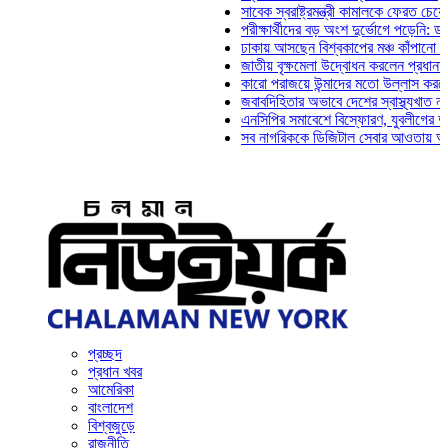
সাবেক স্বরাষ্ট্রমন্ত্রী কামালকে ফেরত চেয়ে দিল্লি
পরীক্ষার্থীদের বড় অংশ দুর্ভোগে পড়েনি: ড. মাহ্‌দ
ঢাকায় আসছেন বিশ্বকাপের মঞ্চ কাঁপানো সেই সঞ্জয
জাতীয় বৃক্ষমেলা উদ্বোধন করলেন প্রধানমন্ত্রী
কারো পরাজয়ে উন্মাদের মতো উল্লাস করতে হয় না:
জবাবদিহিতার অভাবে দেশের স্বাস্থ্যখাত নানা সংক
এনসিপির সমাবেশে বিস্ফোরণ, যুবলীগের দুই নেতাকর
সব নাগরিককে ডিজিটাল সেবার আওতায় আনতে হবে: অ
প্রচ্ছদ
প্রধান খবর
আমেরিকা
বাংলাদেশ
বিশ্বজুড়ে
রাজনীতি