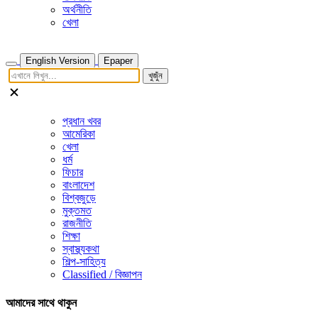
অর্থনীতি
খেলা
English Version
Epaper
খুজুঁন
প্রধান খবর
আমেরিকা
খেলা
ধর্ম
ফিচার
বাংলাদেশ
বিশ্বজুড়ে
মুক্তমত
রাজনীতি
শিক্ষা
স্বাস্থ্যকথা
শিল্প-সাহিত্য
Classified / বিজ্ঞাপন
আমাদের সাথে থাকুন