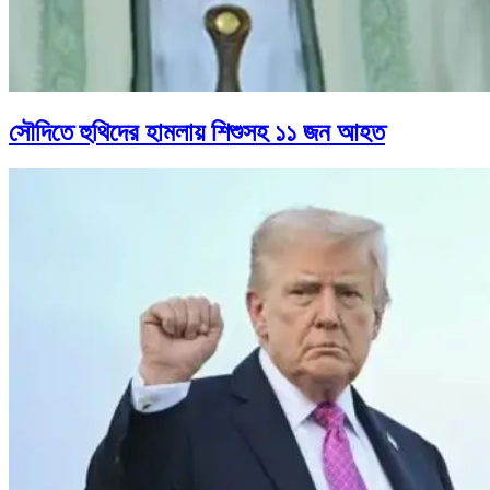
সৌদিতে হুথিদের হামলায় শিশুসহ ১১ জন আহত