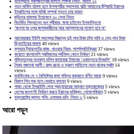
থাইল্যান্ডে স্কুলছাত্রের গুলিতে শিক্ষক নিহত, আহত ১০
নতুন মার্কিন হামলা হলে উপসাগরীয় স্থাপনায় পাল্টা আঘাতের হুঁশিয়ারি ইরানের
ইসরাইলের সঙ্গে ঘনিষ্ঠ সম্পর্ক গড়তে চায় ভারত
হুথিদের হামলায় ইয়েমেনে ৩০ সেনা নিহত
বিতর্কিত সিদ্ধান্তে ভুল স্বীকার, ক্ষমা চাইলেন ইনফান্তিনো
‘জনগণের ওপর জুলুমকারীদের আর আস্ফালনের সুযোগ হবে না’
আনোয়ারায় ইউপি সদস্যের বিরুদ্ধে দুই লাখ টাকা চাঁদা দাবি ও দেড় লাখ টাকা
ছিনতাইয়ের মামলা
40 views
ফ্লুভার ট্যাবলেটের কাজ, খাওয়ার নিয়ম, পার্শ্বপ্রতিক্রিয়া
37 views
কুয়েতে বাংলাদেশি শ্রমিকদের সর্বনিম্ন বেতন নির্ধারণ
21 views
মুক্তিযুদ্ধের অনবদ্য দলিল জাহানারা ইমামের ‘একাত্তরে দিনগুলি’
18 views
সৈয়দ মুজতবা আলী : রম্য রচনা ও ভ্রমণ সাহিত্যে নতুন বাকের স্রষ্টা
14
views
মুনাফিকের যে ৭ বৈশিষ্ট্যের কথা পবিত্র কুরআনে বর্ণিত আছে
9 views
বিকাশ পিন লক হলে যেভাবে খুলবেন
9 views
গাজা থেকে ইসরাইলি সেনা প্রত্যাহারের আহ্বান যুক্তরাজ্যের
5 views
দেশের জনগণই নির্ধারণ করবে ইরানের ভবিষ্যৎ: পেজেশকিয়ান
5 views
যুক্তরাষ্ট্রে ব্যস্ত শপিং এলাকায় গুলি, নিহত ৩
5 views
আরো পড়ুন