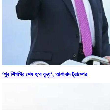
‘খুব শিগগির শেষ হবে যুদ্ধ’, আশাবাদ ট্রাম্পের