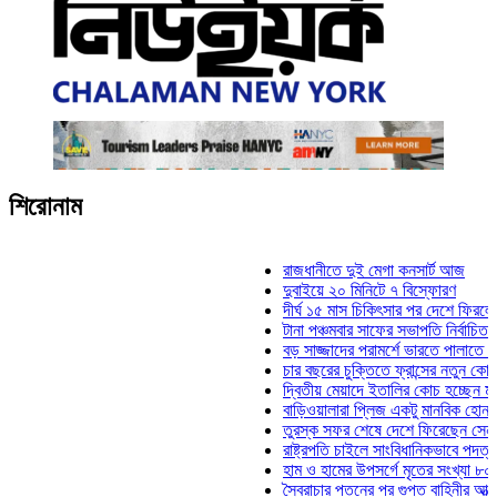
শিরোনাম
রাজধানীতে দুই মেগা কনসার্ট আজ
দুবাইয়ে ২০ মিনিটে ৭ বিস্ফোরণ
দীর্ঘ ১৫ মাস চিকিৎসার পর দেশে ফিরলেন ইলি
টানা পঞ্চমবার সাফের সভাপতি নির্বাচিত কাজী 
বড় সাজ্জাদের পরামর্শে ভারতে পালাতে চেয়
চার বছরের চুক্তিতে ফ্রান্সের নতুন কোচ জিদ
দ্বিতীয় মেয়াদে ইতালির কোচ হচ্ছেন মানচিনি
বাড়িওয়ালারা প্লিজ একটু মানবিক হোন: মনিরা 
তুরস্ক সফর শেষে দেশে ফিরেছেন সেনাপ্রধ
রাষ্ট্রপতি চাইলে সাংবিধানিকভাবে পদত্যাগ করতে 
হাম ও হামের উপসর্গে মৃতের সংখ্যা ৮০০ ছাড়
স্বৈরাচার পতনের পর গুপ্ত বাহিনীর আত্মপ্রকাশ: