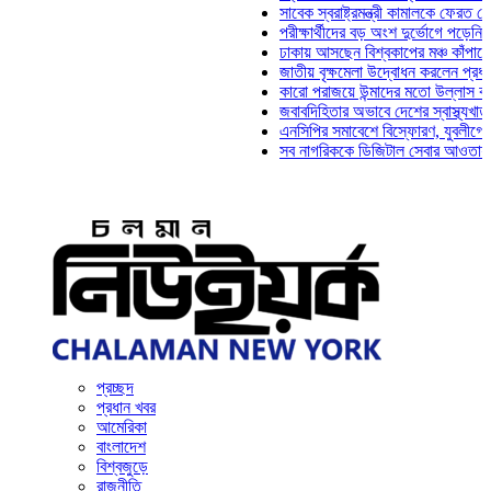
সাবেক স্বরাষ্ট্রমন্ত্রী কামালকে ফেরত চেয়ে দি
পরীক্ষার্থীদের বড় অংশ দুর্ভোগে পড়েনি: ড. মা
ঢাকায় আসছেন বিশ্বকাপের মঞ্চ কাঁপানো সেই স
জাতীয় বৃক্ষমেলা উদ্বোধন করলেন প্রধানমন্ত্রী
কারো পরাজয়ে উন্মাদের মতো উল্লাস করতে হয
জবাবদিহিতার অভাবে দেশের স্বাস্থ্যখাত নান
এনসিপির সমাবেশে বিস্ফোরণ, যুবলীগের দুই ন
সব নাগরিককে ডিজিটাল সেবার আওতায় আনতে হব
প্রচ্ছদ
প্রধান খবর
আমেরিকা
বাংলাদেশ
বিশ্বজুড়ে
রাজনীতি