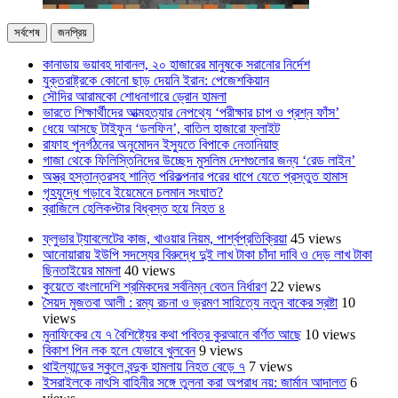
সর্বশেষ
জনপ্রিয়
কানাডায় ভয়াবহ দাবানল, ২০ হাজারের মানুষকে সরানোর নির্দেশ
যুক্তরাষ্ট্রকে কোনো ছাড় দেয়নি ইরান: পেজেশকিয়ান
সৌদির আরামকো শোধনাগারে ড্রোন হামলা
ভারতে শিক্ষার্থীদের আত্মহত্যার নেপথ্যে ‘পরীক্ষার চাপ ও প্রশ্ন ফাঁস’
ধেয়ে আসছে টাইফুন ‘ডলফিন’, বাতিল হাজারো ফ্লাইট
রাফাহ পুনর্গঠনের অনুমোদন ইস্যুতে বিপাকে নেতানিয়াহু
গাজা থেকে ফিলিস্তিনিদের উচ্ছেদ মুসলিম দেশগুলোর জন্য ‘রেড লাইন’
অস্ত্র হস্তান্তরসহ শান্তি পরিকল্পনার পরের ধাপে যেতে প্রস্তুত হামাস
গৃহযুদ্ধে গড়াবে ইয়েমেনে চলমান সংঘাত?
ব্রাজিলে হেলিকপ্টার বিধ্বস্ত হয়ে নিহত ৪
ফ্লুভার ট্যাবলেটের কাজ, খাওয়ার নিয়ম, পার্শ্বপ্রতিক্রিয়া
45 views
আনোয়ারায় ইউপি সদস্যের বিরুদ্ধে দুই লাখ টাকা চাঁদা দাবি ও দেড় লাখ টাকা
ছিনতাইয়ের মামলা
40 views
কুয়েতে বাংলাদেশি শ্রমিকদের সর্বনিম্ন বেতন নির্ধারণ
22 views
সৈয়দ মুজতবা আলী : রম্য রচনা ও ভ্রমণ সাহিত্যে নতুন বাকের স্রষ্টা
10
views
মুনাফিকের যে ৭ বৈশিষ্ট্যের কথা পবিত্র কুরআনে বর্ণিত আছে
10 views
বিকাশ পিন লক হলে যেভাবে খুলবেন
9 views
থাইল্যান্ডের স্কুলে বন্দুক হামলায় নিহত বেড়ে ৭
7 views
ইসরাইলকে নাৎসি বাহিনীর সঙ্গে তুলনা করা অপরাধ নয়: জার্মান আদালত
6