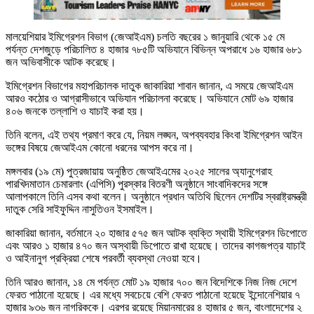
মালয়েশিয়ার ইমিগ্রেশন বিভাগ (জেআইএম) চলতি বছরের ১ জানুয়ারি থেকে ১৫ মে
পর্যন্ত দেশজুড়ে পরিচালিত ৪ হাজার ৭৮৫টি অভিযানে বিভিন্ন অপরাধে ১৬ হাজার ৬৮১
জন অভিবাসীকে আটক করেছে।
ইমিগ্রেশন বিভাগের মহাপরিচালক দাতুক জাকারিয়া শাবান জানান, এ সময়ে জেআইএম
আরও কঠোর ও আগ্রাসীভাবে অভিযান পরিচালনা করেছে। অভিযানে মোট ৬৯ হাজার
৪০৬ জনকে তল্লাশি ও যাচাই করা হয়।
তিনি বলেন, এই তথ্য প্রমাণ করে যে, নিয়ম লঙ্ঘন, অপব্যবহার কিংবা ইমিগ্রেশন আইন
ভঙ্গের বিষয়ে জেআইএম কোনো ধরনের আপস করে না।
মঙ্গলবার (১৯ মে) পুত্রজায়ায় অনুষ্ঠিত জেআইএমের ২০২৫ সালের অ্যানুগেরাহ
পারখিদমাতান চেমারলাং (এপিসি) পুরস্কার বিতরণী অনুষ্ঠানে সাংবাদিকদের সঙ্গে
আলাপকালে তিনি এসব কথা বলেন। অনুষ্ঠানে প্রধান অতিথি ছিলেন দেশটির স্বরাষ্ট্রমন্ত্রী
দাতুক সেরি সাইফুদ্দিন নাসুতিওন ইসমাইল।
জাকারিয়া জানান, বর্তমানে ২০ হাজার ৫৭৫ জন আটক ব্যক্তি স্থায়ী ইমিগ্রেশন ডিপোতে
এবং আরও ১ হাজার ৪৭০ জন অস্থায়ী ডিপোতে রাখা হয়েছে। তাদের কাগজপত্র যাচাই
ও আইনানুগ প্রক্রিয়া শেষে পরবর্তী ব্যবস্থা নেওয়া হবে।
তিনি আরও জানান, ১৪ মে পর্যন্ত মোট ১৯ হাজার ৭০০ জন বিদেশিকে নিজ নিজ দেশে
ফেরত পাঠানো হয়েছে। এর মধ্যে সবচেয়ে বেশি ফেরত পাঠানো হয়েছে ইন্দোনেশিয়ার ৭
হাজার ৯৩৬ জন নাগরিককে। এরপর রয়েছে মিয়ানমারের ৪ হাজার ৫ জন, বাংলাদেশের ২