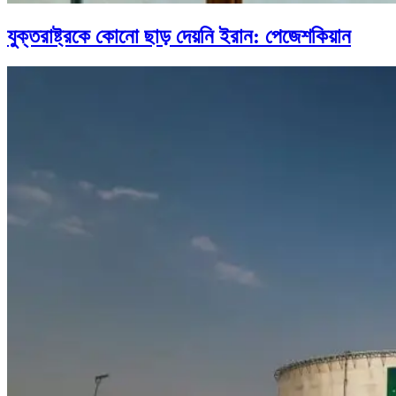
যুক্তরাষ্ট্রকে কোনো ছাড় দেয়নি ইরান: পেজেশকিয়ান