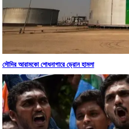
সৌদির আরামকো শোধনাগারে ড্রোন হামলা