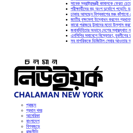
সাবেক স্বরাষ্ট্রমন্ত্রী কামালকে ফেরত চেয়ে দিল্লিক
পরীক্ষার্থীদের বড় অংশ দুর্ভোগে পড়েনি: ড. মাহ্‌দী
ঢাকায় আসছেন বিশ্বকাপের মঞ্চ কাঁপানো সেই সঞ্জয়
জাতীয় বৃক্ষমেলা উদ্বোধন করলেন প্রধানমন্ত্রী
কারো পরাজয়ে উন্মাদের মতো উল্লাস করতে হয় না:
জবাবদিহিতার অভাবে দেশের স্বাস্থ্যখাত নানা সংক
এনসিপির সমাবেশে বিস্ফোরণ, যুবলীগের দুই নেতাকর
সব নাগরিককে ডিজিটাল সেবার আওতায় আনতে হবে: অ
প্রচ্ছদ
প্রধান খবর
আমেরিকা
বাংলাদেশ
বিশ্বজুড়ে
রাজনীতি