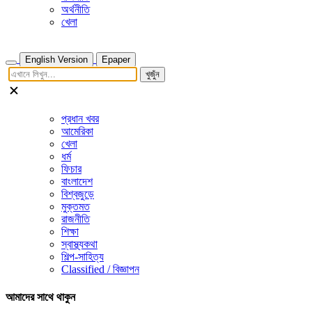
অর্থনীতি
খেলা
English Version
Epaper
খুজুঁন
প্রধান খবর
আমেরিকা
খেলা
ধর্ম
ফিচার
বাংলাদেশ
বিশ্বজুড়ে
মুক্তমত
রাজনীতি
শিক্ষা
স্বাস্থ্যকথা
শিল্প-সাহিত্য
Classified / বিজ্ঞাপন
আমাদের সাথে থাকুন