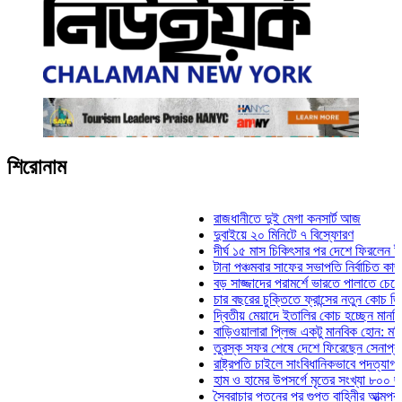
শিরোনাম
রাজধানীতে দুই মেগা কনসার্ট আজ
দুবাইয়ে ২০ মিনিটে ৭ বিস্ফোরণ
দীর্ঘ ১৫ মাস চিকিৎসার পর দেশে ফিরলেন ইলিয়াস ক
টানা পঞ্চমবার সাফের সভাপতি নির্বাচিত কাজী সালাহউ
বড় সাজ্জাদের পরামর্শে ভারতে পালাতে চেয়েছিলে
চার বছরের চুক্তিতে ফ্রান্সের নতুন কোচ জিদান
দ্বিতীয় মেয়াদে ইতালির কোচ হচ্ছেন মানচিনি
বাড়িওয়ালারা প্লিজ একটু মানবিক হোন: মনিরা মিঠু
তুরস্ক সফর শেষে দেশে ফিরেছেন সেনাপ্রধান ওয়
রাষ্ট্রপতি চাইলে সাংবিধানিকভাবে পদত্যাগ করতে পারেন
হাম ও হামের উপসর্গে মৃতের সংখ্যা ৮০০ ছাড়াল
স্বৈরাচার পতনের পর গুপ্ত বাহিনীর আত্মপ্রকাশ: প্রধা