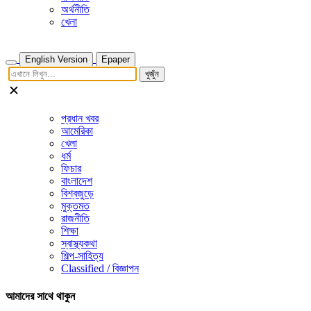
অর্থনীতি
খেলা
English Version
Epaper
খুজুঁন
প্রধান খবর
আমেরিকা
খেলা
ধর্ম
ফিচার
বাংলাদেশ
বিশ্বজুড়ে
মুক্তমত
রাজনীতি
শিক্ষা
স্বাস্থ্যকথা
শিল্প-সাহিত্য
Classified / বিজ্ঞাপন
আমাদের সাথে থাকুন