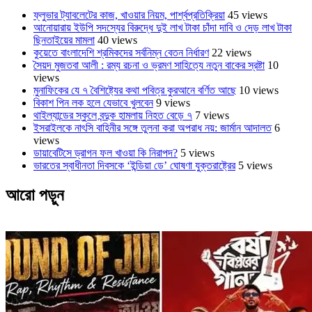
ফ্লুভার ট্যাবলেটের কাজ, খাওয়ার নিয়ম, পার্শ্বপ্রতিক্রিয়া
45 views
আনোয়ারায় ইউপি সদস্যের বিরুদ্ধে দুই লাখ টাকা চাঁদা দাবি ও দেড় লাখ টাকা
ছিনতাইয়ের মামলা
40 views
কুয়েতে বাংলাদেশি শ্রমিকদের সর্বনিম্ন বেতন নির্ধারণ
22 views
সৈয়দ মুজতবা আলী : রম্য রচনা ও ভ্রমণ সাহিত্যে নতুন বাকের স্রষ্টা
10
views
মুনাফিকের যে ৭ বৈশিষ্ট্যের কথা পবিত্র কুরআনে বর্ণিত আছে
10 views
বিকাশ পিন লক হলে যেভাবে খুলবেন
9 views
থাইল্যান্ডের স্কুলে বন্দুক হামলায় নিহত বেড়ে ৭
7 views
ইসরাইলকে নাৎসি বাহিনীর সঙ্গে তুলনা করা অপরাধ নয়: জার্মান আদালত
6
views
ডায়াবেটিসে ড্রাগন ফল খাওয়া কি নিরাপদ?
5 views
ভারতের স্বাধীনতা দিবসকে ‘ইন্ডিয়া ডে’ ঘোষণা যুক্তরাষ্ট্রের
5 views
আরো পড়ুন