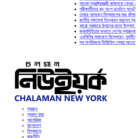
সাবেক স্বরাষ্ট্রমন্ত্রী কামালকে ফেরত চেয়ে দি
পরীক্ষার্থীদের বড় অংশ দুর্ভোগে পড়েনি: ড. মা
ঢাকায় আসছেন বিশ্বকাপের মঞ্চ কাঁপানো সেই স
জাতীয় বৃক্ষমেলা উদ্বোধন করলেন প্রধানমন্ত্রী
কারো পরাজয়ে উন্মাদের মতো উল্লাস করতে হয়
জবাবদিহিতার অভাবে দেশের স্বাস্থ্যখাত নানা
এনসিপির সমাবেশে বিস্ফোরণ, যুবলীগের দুই নে
সব নাগরিককে ডিজিটাল সেবার আওতায় আনতে হব
প্রচ্ছদ
প্রধান খবর
আমেরিকা
বাংলাদেশ
বিশ্বজুড়ে
রাজনীতি