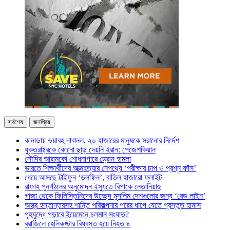
সর্বশেষ
জনপ্রিয়
কানাডায় ভয়াবহ দাবানল, ২০ হাজারের মানুষকে সরানোর নির্দেশ
যুক্তরাষ্ট্রকে কোনো ছাড় দেয়নি ইরান: পেজেশকিয়ান
সৌদির আরামকো শোধনাগারে ড্রোন হামলা
ভারতে শিক্ষার্থীদের আত্মহত্যার নেপথ্যে ‘পরীক্ষার চাপ ও প্রশ্ন ফাঁস’
ধেয়ে আসছে টাইফুন ‘ডলফিন’, বাতিল হাজারো ফ্লাইট
রাফাহ পুনর্গঠনের অনুমোদন ইস্যুতে বিপাকে নেতানিয়াহু
গাজা থেকে ফিলিস্তিনিদের উচ্ছেদ মুসলিম দেশগুলোর জন্য ‘রেড লাইন’
অস্ত্র হস্তান্তরসহ শান্তি পরিকল্পনার পরের ধাপে যেতে প্রস্তুত হামাস
গৃহযুদ্ধে গড়াবে ইয়েমেনে চলমান সংঘাত?
ব্রাজিলে হেলিকপ্টার বিধ্বস্ত হয়ে নিহত ৪