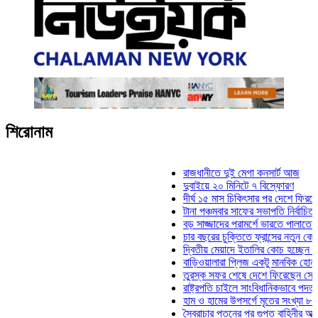
শিরোনাম
রাজধানীতে দুই মেগা কনসার্ট আজ
দুবাইয়ে ২০ মিনিটে ৭ বিস্ফোরণ
দীর্ঘ ১৫ মাস চিকিৎসার পর দেশে ফিরলেন ইলিয়
টানা পঞ্চমবার সাফের সভাপতি নির্বাচিত কাজী স
বড় সাজ্জাদের পরামর্শে ভারতে পালাতে চেয়ে
চার বছরের চুক্তিতে ফ্রান্সের নতুন কোচ জিদা
দ্বিতীয় মেয়াদে ইতালির কোচ হচ্ছেন মানচিনি
বাড়িওয়ালারা প্লিজ একটু মানবিক হোন: মনিরা ম
তুরস্ক সফর শেষে দেশে ফিরেছেন সেনাপ্রধা
রাষ্ট্রপতি চাইলে সাংবিধানিকভাবে পদত্যাগ করতে 
হাম ও হামের উপসর্গে মৃতের সংখ্যা ৮০০ ছাড়
স্বৈরাচার পতনের পর গুপ্ত বাহিনীর আত্মপ্রকাশ: 