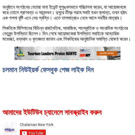
অনুষ্ঠানে সংগঠনের নেতারা নানা ইভেন্ট সুশৃঙ্খলভাবে পরিচালনা করেন, যা আয়োজনকে
করে তোলে প্রাণবন্ত ও আনন্দঘন। দুপুরে তীব্র গরমে সবাই যখন ক্লান্ত, তখন হঠাৎ
এক পশলা বৃষ্টি এনে দেয় স্বস্তি। এতে তাপমাত্রাও নেমে আসে সহনীয় মাত্রায়।
পিকনিকে মিশিগানের বিভিন্ন রাজনৈতিক, সামাজিক, সাংস্কৃতিক ও সাংবাদিক সংগঠনের
নেতৃবৃন্দ উপস্থিত ছিলেন। দিন শেষে আয়োজকেরা উপস্থিত সবাইকে আন্তরিক
শুভেচ্ছা, ধন্যবাদ ও কৃতজ্ঞতা জানান এবং পিকনিকের আনুষ্ঠানিক সমাপ্তি ঘোষণা করেন।
চলমান নিউইয়র্ক ফেসবুক পেজ লাইক দিন
আমাদের ইউটিউব চ্যানেলে সাবস্ক্রাইব করুন