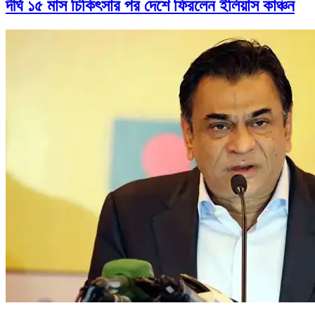
দীর্ঘ ১৫ মাস চিকিৎসার পর দেশে ফিরলেন ইলিয়াস কাঞ্চন