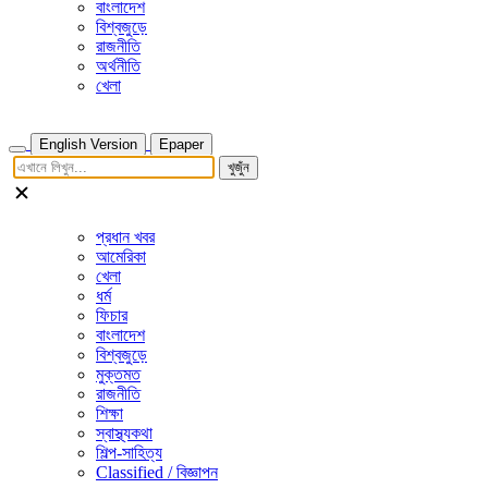
বাংলাদেশ
বিশ্বজুড়ে
রাজনীতি
অর্থনীতি
খেলা
English Version
Epaper
খুজুঁন
প্রধান খবর
আমেরিকা
খেলা
ধর্ম
ফিচার
বাংলাদেশ
বিশ্বজুড়ে
মুক্তমত
রাজনীতি
শিক্ষা
স্বাস্থ্যকথা
শিল্প-সাহিত্য
Classified / বিজ্ঞাপন