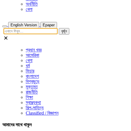
অর্থনীতি
খেলা
English Version
Epaper
খুজুঁন
প্রধান খবর
আমেরিকা
খেলা
ধর্ম
ফিচার
বাংলাদেশ
বিশ্বজুড়ে
মুক্তমত
রাজনীতি
শিক্ষা
স্বাস্থ্যকথা
শিল্প-সাহিত্য
Classified / বিজ্ঞাপন
আমাদের সাথে থাকুন