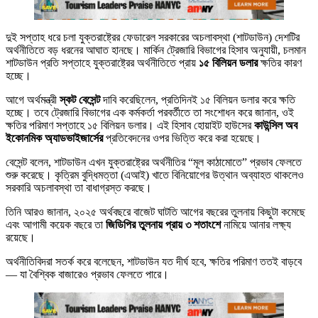
দুই সপ্তাহ ধরে চলা যুক্তরাষ্ট্রের ফেডারেল সরকারের অচলাবস্থা (শাটডাউন) দেশটির
অর্থনীতিতে বড় ধরনের আঘাত হানছে। মার্কিন ট্রেজারি বিভাগের হিসাব অনুযায়ী, চলমান
শাটডাউন প্রতি সপ্তাহে যুক্তরাষ্ট্রের অর্থনীতিতে প্রায়
১৫ বিলিয়ন ডলার
ক্ষতির কারণ
হচ্ছে।
আগে অর্থমন্ত্রী
স্কট বেসেন্ট
দাবি করেছিলেন, প্রতিদিনই ১৫ বিলিয়ন ডলার করে ক্ষতি
হচ্ছে। তবে ট্রেজারি বিভাগের এক কর্মকর্তা পরবর্তীতে তা সংশোধন করে জানান, ওই
ক্ষতির পরিমাণ সপ্তাহে ১৫ বিলিয়ন ডলার। এই হিসাব হোয়াইট হাউসের
কাউন্সিল অব
ইকোনমিক অ্যাডভাইজার্সের
প্রতিবেদনের ওপর ভিত্তি করে করা হয়েছে।
বেসেন্ট বলেন, শাটডাউন এখন যুক্তরাষ্ট্রের অর্থনীতির “মূল কাঠামোতে” প্রভাব ফেলতে
শুরু করেছে। কৃত্রিম বুদ্ধিমত্তা (এআই) খাতে বিনিয়োগের উত্থান অব্যাহত থাকলেও
সরকারি অচলাবস্থা তা বাধাগ্রস্ত করছে।
তিনি আরও জানান, ২০২৫ অর্থবছরে বাজেট ঘাটতি আগের বছরের তুলনায় কিছুটা কমেছে
এবং আগামী কয়েক বছরে তা
জিডিপির তুলনায় প্রায় ৩ শতাংশে
নামিয়ে আনার লক্ষ্য
রয়েছে।
অর্থনীতিবিদরা সতর্ক করে বলেছেন, শাটডাউন যত দীর্ঘ হবে, ক্ষতির পরিমাণ ততই বাড়বে
— যা বৈশ্বিক বাজারেও প্রভাব ফেলতে পারে।