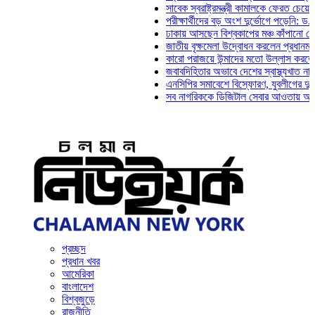
সাবেক স্বরাষ্ট্রমন্ত্রী কামালকে ফেরত চেয়ে দিল্লি
পরীক্ষার্থীদের বড় অংশ দুর্ভোগে পড়েনি: ড. মাহ্‌দ
ঢাকায় আসছেন বিশ্বকাপের মঞ্চ কাঁপানো সেই সঞ্জয
জাতীয় বৃক্ষমেলা উদ্বোধন করলেন প্রধানমন্ত্রী
কারো পরাজয়ে উন্মাদের মতো উল্লাস করতে হয় না:
জবাবদিহিতার অভাবে দেশের স্বাস্থ্যখাত নানা সংক
এনসিপির সমাবেশে বিস্ফোরণ, যুবলীগের দুই নেতাক
সব নাগরিককে ডিজিটাল সেবার আওতায় আনতে হবে: অ
প্রচ্ছদ
প্রধান খবর
আমেরিকা
বাংলাদেশ
বিশ্বজুড়ে
রাজনীতি