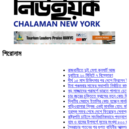
শিরোনাম
রাজধানীতে দুই মেগা কনসার্ট আজ
দুবাইয়ে ২০ মিনিটে ৭ বিস্ফোরণ
দীর্ঘ ১৫ মাস চিকিৎসার পর দেশে ফিরলেন ইলিয়াস ক
টানা পঞ্চমবার সাফের সভাপতি নির্বাচিত কাজী সালাহ
বড় সাজ্জাদের পরামর্শে ভারতে পালাতে চেয়েছিল
চার বছরের চুক্তিতে ফ্রান্সের নতুন কোচ জিদান
দ্বিতীয় মেয়াদে ইতালির কোচ হচ্ছেন মানচিনি
বাড়িওয়ালারা প্লিজ একটু মানবিক হোন: মনিরা মিঠু
তুরস্ক সফর শেষে দেশে ফিরেছেন সেনাপ্রধান ও
রাষ্ট্রপতি চাইলে সাংবিধানিকভাবে পদত্যাগ করতে পারেন
হাম ও হামের উপসর্গে মৃতের সংখ্যা ৮০০ ছাড়াল
স্বৈরাচার পতনের পর গুপ্ত বাহিনীর আত্মপ্রকাশ: প্রধ