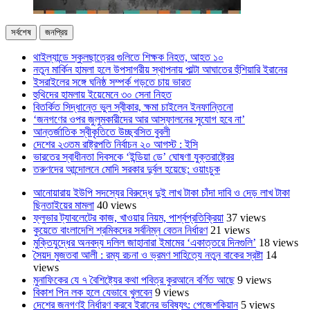
সর্বশেষ
জনপ্রিয়
থাইল্যান্ডে স্কুলছাত্রের গুলিতে শিক্ষক নিহত, আহত ১০
নতুন মার্কিন হামলা হলে উপসাগরীয় স্থাপনায় পাল্টা আঘাতের হুঁশিয়ারি ইরানের
ইসরাইলের সঙ্গে ঘনিষ্ঠ সম্পর্ক গড়তে চায় ভারত
হুথিদের হামলায় ইয়েমেনে ৩০ সেনা নিহত
বিতর্কিত সিদ্ধান্তে ভুল স্বীকার, ক্ষমা চাইলেন ইনফান্তিনো
‘জনগণের ওপর জুলুমকারীদের আর আস্ফালনের সুযোগ হবে না’
আন্তর্জাতিক স্বীকৃতিতে উচ্ছ্বসিত বুবলী
দেশের ২৩তম রাষ্ট্রপতি নির্বাচন ২০ আগস্ট : ইসি
ভারতের স্বাধীনতা দিবসকে ‘ইন্ডিয়া ডে’ ঘোষণা যুক্তরাষ্ট্রের
তরুণদের আন্দোলনে মোদি সরকার দুর্বল হয়েছে: ওয়াংচুক
আনোয়ারায় ইউপি সদস্যের বিরুদ্ধে দুই লাখ টাকা চাঁদা দাবি ও দেড় লাখ টাকা
ছিনতাইয়ের মামলা
40 views
ফ্লুভার ট্যাবলেটের কাজ, খাওয়ার নিয়ম, পার্শ্বপ্রতিক্রিয়া
37 views
কুয়েতে বাংলাদেশি শ্রমিকদের সর্বনিম্ন বেতন নির্ধারণ
21 views
মুক্তিযুদ্ধের অনবদ্য দলিল জাহানারা ইমামের ‘একাত্তরে দিনগুলি’
18 views
সৈয়দ মুজতবা আলী : রম্য রচনা ও ভ্রমণ সাহিত্যে নতুন বাকের স্রষ্টা
14
views
মুনাফিকের যে ৭ বৈশিষ্ট্যের কথা পবিত্র কুরআনে বর্ণিত আছে
9 views
বিকাশ পিন লক হলে যেভাবে খুলবেন
9 views
দেশের জনগণই নির্ধারণ করবে ইরানের ভবিষ্যৎ: পেজেশকিয়ান
5 views