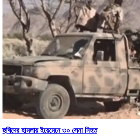
হুথিদের হামলায় ইয়েমেনে ৩০ সেনা নিহত