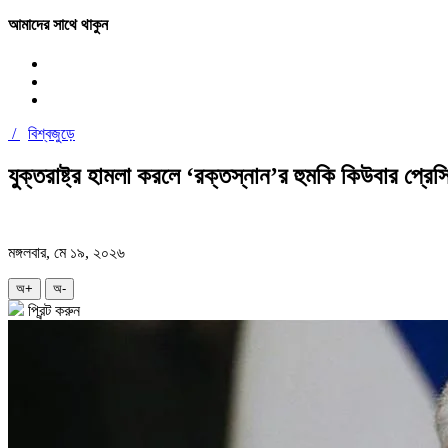
আমাদের সাথে থাকুন
/
বিশ্বজুড়ে
যুক্তরাষ্ট্র হামলা করলে ‘রক্তস্নান’র হুমকি কিউবার প্রেসি
মঙ্গলবার, মে ১৯, ২০২৬
অ+
অ-
প্রিন্ট করুন