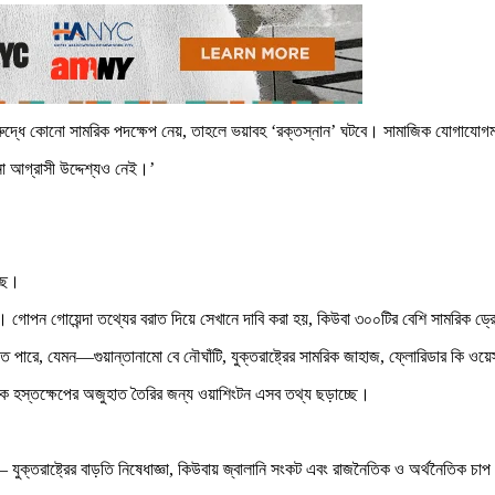
ার বিরুদ্ধে কোনো সামরিক পদক্ষেপ নেয়, তাহলে ভয়াবহ ‘রক্তস্নান’ ঘটবে। সামাজিক যোগাযোগমা
 আগ্রাসী উদ্দেশ্যও নেই।’
েছে।
র। গোপন গোয়েন্দা তথ্যের বরাত দিয়ে সেখানে দাবি করা হয়, কিউবা ৩০০টির বেশি সামরিক ড
 হতে পারে, যেমন—গুয়ান্তানামো বে নৌঘাঁটি, যুক্তরাষ্ট্রের সামরিক জাহাজ, ফ্লোরিডার কি ওয়ে
মরিক হস্তক্ষেপের অজুহাত তৈরির জন্য ওয়াশিংটন এসব তথ্য ছড়াচ্ছে।
ক্তরাষ্ট্রের বাড়তি নিষেধাজ্ঞা, কিউবায় জ্বালানি সংকট এবং রাজনৈতিক ও অর্থনৈতিক চাপ