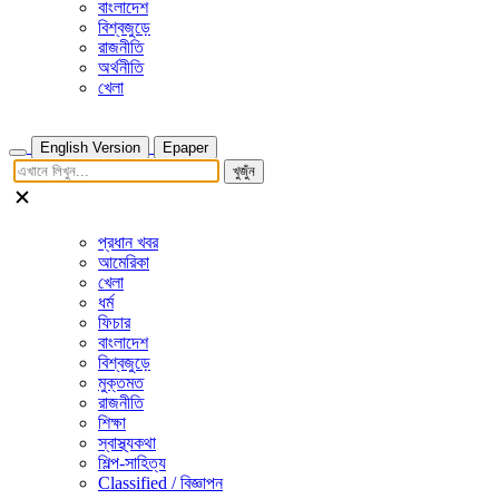
বাংলাদেশ
বিশ্বজুড়ে
রাজনীতি
অর্থনীতি
খেলা
English Version
Epaper
খুজুঁন
প্রধান খবর
আমেরিকা
খেলা
ধর্ম
ফিচার
বাংলাদেশ
বিশ্বজুড়ে
মুক্তমত
রাজনীতি
শিক্ষা
স্বাস্থ্যকথা
শিল্প-সাহিত্য
Classified / বিজ্ঞাপন