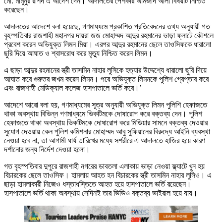
মো. মামুনুর রশিদ এ আদেশ দেন। আদালতের পেশকার আমজাদ আলী বিষয়টি নিশ্চিত
করেছেন।
আদালতের আদেশে বলা হয়েছে, গণমাধ্যমে প্রকাশিত প্রতিবেদনের তথ্য অনুযায়ী গত
বৃহস্পতিবার রাজশাহী মহানগর দায়রা জজ মোহাম্মদ আব্দুর রহমানের ভাড়া ফ্লাটে কৌশলে
প্রবেশ করেন অভিযুক্ত লিমন মিয়া। এরপর আব্দুর রহমানের ছেলে তাওসিফকে ধারালো
ছুরি দিয়ে আঘাত ও শ্বাসরোধ করে মৃত্যু নিশ্চিত করেন লিমন।
এ ছাড়া আব্দুর রহমানের স্ত্রী তাসমিন নাহার লুসিকে হত্যার উদ্দেশ্যে ধারালো ছুরি দিয়ে
আঘাত করে গুরুতর জখম করেন লিমন। পরে অভিযুক্ত লিমনকে পুলিশ গ্রেপ্তার করে
এবং রাজশাহী মেডিক্যাল কলেজ হাসপাতালে ভর্তি করে।’
আদেশে আরো বলা হয়, গণমাধ্যমের সূত্র অনুযায়ী অভিযুক্ত লিমন পুলিশি হেফাজতে
থাকা অবস্থায় বিভিন্ন গণমাধ্যমে ভিকটিমকে দোষারোপ করে বক্তব্য দেন। পুলিশ
হেফাজতে থাকা অবস্থায় ভিকটিমকে দোষারোপ করে মিডিয়ার সামনে বক্তব্য দেওয়ার
সুযোগ দেওয়ায় কেন পুলিশ কমিশনার মোহাম্মদ আবু সুফিয়ানের বিরুদ্ধে আইনি ব্যবস্থা
নেওয়া হবে না, তা আগামী ধার্য তারিখের মধ্যে সশরীরে এ আদালতে হাজির হয়ে কারণ
দর্শানোর জন্য নির্দেশ দেওয়া হলো।
গত বৃহস্পতিবার দুপুরে রাজশাহী নগরের ডাবতলা এলাকায় ভাড়া নেওয়া ফ্ল্যাটে খুন হয়
বিচারকের ছেলে তাওসিফ। হামলায় আহত হন বিচারকের স্ত্রী তাসমিন নাহার লুসিও। এ
ছাড়া হামলাকারী নিজেও ধস্তাধস্তিতে আহত হয়ে হাসপাতালে ভর্তি রয়েছেন।
হাসপাতালে ভর্তি থাকা অবস্থায় সেদিনই তার ভিডিও বক্তব্য ভাইরাল হয়ে যায়।