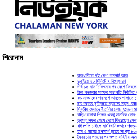
শিরোনাম
রাজধানীতে দুই মেগা কনসার্ট আজ
দুবাইয়ে ২০ মিনিটে ৭ বিস্ফোরণ
দীর্ঘ ১৫ মাস চিকিৎসার পর দেশে ফিরলেন ইলিয়
টানা পঞ্চমবার সাফের সভাপতি নির্বাচিত কাজী স
বড় সাজ্জাদের পরামর্শে ভারতে পালাতে চেয়ে
চার বছরের চুক্তিতে ফ্রান্সের নতুন কোচ জিদা
দ্বিতীয় মেয়াদে ইতালির কোচ হচ্ছেন মানচিনি
বাড়িওয়ালারা প্লিজ একটু মানবিক হোন: মনিরা ম
তুরস্ক সফর শেষে দেশে ফিরেছেন সেনাপ্রধা
রাষ্ট্রপতি চাইলে সাংবিধানিকভাবে পদত্যাগ করতে 
হাম ও হামের উপসর্গে মৃতের সংখ্যা ৮০০ ছাড়
স্বৈরাচার পতনের পর গুপ্ত বাহিনীর আত্মপ্রকাশ: 