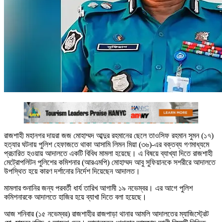
রাজশাহী মহানগর দায়রা জজ মোহাম্মদ আব্দুর রহমানের ছেলে তাওসিফ রহমান সুমন (১৭)
হত্যার ঘটনায় পুলিশ হেফাজতে থাকা আসামি লিমন মিয়া (৩৬)-এর বক্তব্য গণমাধ্যমে
প্রচারিত হওয়ায় আদালতে একটি বিবিধ মামলা হয়েছে। এ বিষয়ে ব্যাখ্যা দিতে রাজশাহী
মেট্রোপলিটন পুলিশের কমিশনার (আরএমপি) মোহাম্মদ আবু সুফিয়ানকে সশরীরে আদালতে
উপস্থিত হয়ে কারণ দর্শানোর নির্দেশ দিয়েছেন আদালত।
মামলার শুনানির জন্য পরবর্তী ধার্য তারিখ আগামী ১৯ নভেম্বর। এর আগে পুলিশ
কমিশনারকে আদালতে হাজির হয়ে ব্যাখা দিতে বলা হয়েছে।
আজ শনিবার (১৫ নভেম্বর) রাজশাহীর রাজপাড়া থানার আমলি আদালতের ম্যাজিস্ট্রেট