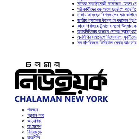
সাবেক স্বরাষ্ট্রমন্ত্রী কামালকে ফেরত চেয়ে দি
পরীক্ষার্থীদের বড় অংশ দুর্ভোগে পড়েনি: ড. মা
ঢাকায় আসছেন বিশ্বকাপের মঞ্চ কাঁপানো সেই স
জাতীয় বৃক্ষমেলা উদ্বোধন করলেন প্রধানমন্ত্রী
কারো পরাজয়ে উন্মাদের মতো উল্লাস করতে হয়
জবাবদিহিতার অভাবে দেশের স্বাস্থ্যখাত নানা
এনসিপির সমাবেশে বিস্ফোরণ, যুবলীগের দুই নে
সব নাগরিককে ডিজিটাল সেবার আওতায় আনতে হব
প্রচ্ছদ
প্রধান খবর
আমেরিকা
বাংলাদেশ
বিশ্বজুড়ে
রাজনীতি