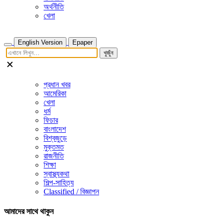
অর্থনীতি
খেলা
English Version
Epaper
খুজুঁন
প্রধান খবর
আমেরিকা
খেলা
ধর্ম
ফিচার
বাংলাদেশ
বিশ্বজুড়ে
মুক্তমত
রাজনীতি
শিক্ষা
স্বাস্থ্যকথা
শিল্প-সাহিত্য
Classified / বিজ্ঞাপন
আমাদের সাথে থাকুন