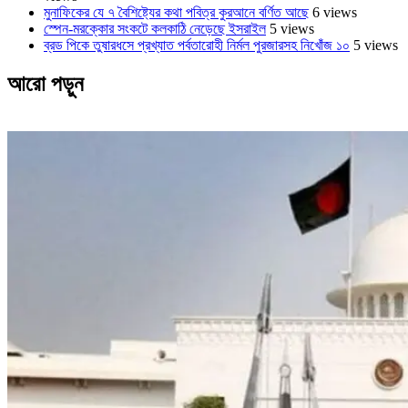
মুনাফিকের যে ৭ বৈশিষ্ট্যের কথা পবিত্র কুরআনে বর্ণিত আছে
6 views
স্পেন-মরক্কোর সংকটে কলকাঠি নেড়েছে ইসরাইল
5 views
ব্রড পিকে তুষারধসে প্রখ্যাত পর্বতারোহী নির্মল ‍পুরজারসহ নিখোঁজ ১০
5 views
আরো পড়ুন