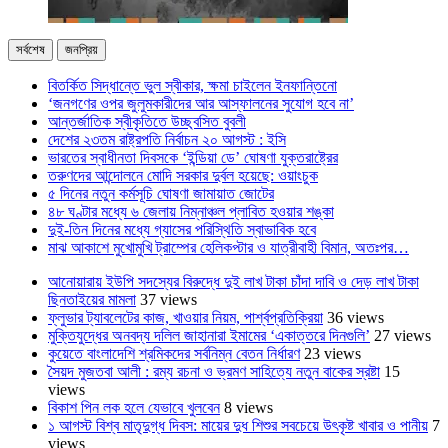
সর্বশেষ
জনপ্রিয়
বিতর্কিত সিদ্ধান্তে ভুল স্বীকার, ক্ষমা চাইলেন ইনফান্তিনো
‘জনগণের ওপর জুলুমকারীদের আর আস্ফালনের সুযোগ হবে না’
আন্তর্জাতিক স্বীকৃতিতে উচ্ছ্বসিত বুবলী
দেশের ২৩তম রাষ্ট্রপতি নির্বাচন ২০ আগস্ট : ইসি
ভারতের স্বাধীনতা দিবসকে ‘ইন্ডিয়া ডে’ ঘোষণা যুক্তরাষ্ট্রের
তরুণদের আন্দোলনে মোদি সরকার দুর্বল হয়েছে: ওয়াংচুক
৫ দিনের নতুন কর্মসূচি ঘোষণা জামায়াত জোটের
৪৮ ঘণ্টার মধ্যে ৬ জেলায় নিম্নাঞ্চল প্লাবিত হওয়ার শঙ্কা
দুই-তিন দিনের মধ্যে গ্যাসের পরিস্থিতি স্বাভাবিক হবে
মাঝ আকাশে মুখোমুখি ট্রাম্পের হেলিকপ্টার ও যাত্রীবাহী বিমান, অতঃপর…
আনোয়ারায় ইউপি সদস্যের বিরুদ্ধে দুই লাখ টাকা চাঁদা দাবি ও দেড় লাখ টাকা
ছিনতাইয়ের মামলা
37 views
ফ্লুভার ট্যাবলেটের কাজ, খাওয়ার নিয়ম, পার্শ্বপ্রতিক্রিয়া
36 views
মুক্তিযুদ্ধের অনবদ্য দলিল জাহানারা ইমামের ‘একাত্তরে দিনগুলি’
27 views
কুয়েতে বাংলাদেশি শ্রমিকদের সর্বনিম্ন বেতন নির্ধারণ
23 views
সৈয়দ মুজতবা আলী : রম্য রচনা ও ভ্রমণ সাহিত্যে নতুন বাকের স্রষ্টা
15
views
বিকাশ পিন লক হলে যেভাবে খুলবেন
8 views
১ আগস্ট বিশ্ব মাতৃদুগ্ধ দিবস: মায়ের দুধ শিশুর সবচেয়ে উৎকৃষ্ট খাবার ও পানীয়
7
views