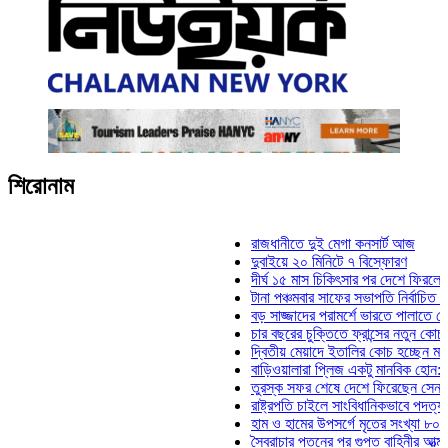
শিরোনাম
রাজধানীতে দুই মেগা কনসার্ট আজ
দুবাইয়ে ২০ মিনিটে ৭ বিস্ফোরণ
দীর্ঘ ১৫ মাস চিকিৎসার পর দেশে ফিরলেন ইলিয়াস
টানা পঞ্চমবার সাফের সভাপতি নির্বাচিত কাজী সাল
বড় সাজ্জাদের পরামর্শে ভারতে পালাতে চেয়েছি
চার বছরের চুক্তিতে ফ্রান্সের নতুন কোচ জিদান
দ্বিতীয় মেয়াদে ইতালির কোচ হচ্ছেন মানচিনি
বাড়িওয়ালারা প্লিজ একটু মানবিক হোন: মনিরা মিঠ
তুরস্ক সফর শেষে দেশে ফিরেছেন সেনাপ্রধান 
রাষ্ট্রপতি চাইলে সাংবিধানিকভাবে পদত্যাগ করতে পার
হাম ও হামের উপসর্গে মৃতের সংখ্যা ৮০০ ছাড়াল
স্বৈরাচার পতনের পর গুপ্ত বাহিনীর আত্মপ্রকাশ: প্