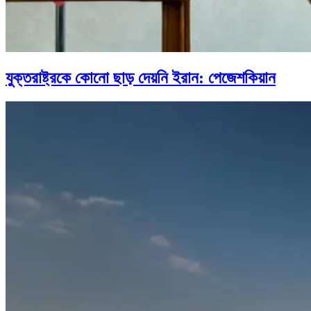
যুক্তরাষ্ট্রকে কোনো ছাড় দেয়নি ইরান: পেজেশকিয়ান