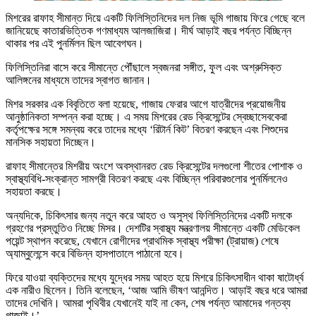
মিশরের রাফাহ সীমান্ত দিয়ে একটি ফিলিস্তিনিদের দল নিজ ভূমি গাজায় ফিরে গেছে বলে
জানিয়েছে কাতারভিত্তিক গণমাধ্যম আলজাজিরা। দীর্ঘ আড়াই বছর পর্যন্ত বিচ্ছিন্ন
থাকার পর এই পুনর্মিলন ছিল আবেগঘন।
ফিলিস্তিনিরা বাসে করে সীমান্তে পৌঁছালে স্বজনরা সঙ্গীত, ফুল এবং অশ্রুসিক্ত
আলিঙ্গনের মাধ্যমে তাদের স্বাগত জানান।
মিশর সরকার এক বিবৃতিতে বলা হয়েছে, গাজায় ফেরার আগে যাত্রীদের প্রয়োজনীয়
আনুষ্ঠানিকতা সম্পন্ন করা হচ্ছে। এ সময় মিশরের রেড ক্রিসেন্টের স্বেচ্ছাসেবকেরা
কর্তৃপক্ষের সঙ্গে সমন্বয় করে তাদের মধ্যে ‘রিটার্ন কিট’ বিতরণ করছেন এবং শিশুদের
মানসিক সহায়তা দিচ্ছেন।
রাফাহ সীমান্তের মিশরীয় অংশে অবস্থানরত রেড ক্রিসেন্টের দলগুলো শীতের পোশাক ও
স্বাস্থ্যবিধি-সংক্রান্ত সামগ্রী বিতরণ করছে এবং বিচ্ছিন্ন পরিবারগুলোর পুনর্মিলনেও
সহায়তা করছে।
অন্যদিকে, চিকিৎসার জন্য নতুন করে আহত ও অসুস্থ ফিলিস্তিনিদের একটি দলকে
গ্রহণের প্রস্তুতিও নিচ্ছে মিসর। দেশটির স্বাস্থ্য মন্ত্রণালয় সীমান্তে একটি মেডিকেল
পয়েন্ট স্থাপন করেছে, যেখানে রোগীদের প্রাথমিক স্বাস্থ্য পরীক্ষা (ট্রায়াজ) শেষে
অ্যাম্বুলেন্সে করে বিভিন্ন হাসপাতালে পাঠানো হবে।
ফিরে যাওয়া ব্যক্তিদের মধ্যে যুদ্ধের সময় আহত হয়ে মিশরে চিকিৎসাধীন থাকা ষাটোর্ধ্ব
এক নারীও ছিলেন। তিনি বলেছেন, ‘আজ আমি ভীষণ আনন্দিত। আড়াই বছর ধরে আমরা
তাদের দেখিনি। আমরা পৃথিবীর যেখানেই যাই না কেন, শেষ পর্যন্ত আমাদের গন্তব্য
গাজাই।’