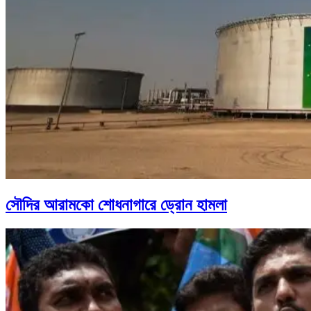
সৌদির আরামকো শোধনাগারে ড্রোন হামলা