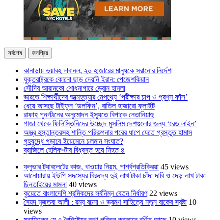
সর্বশেষ
জনপ্রিয়
কানাডায় ভয়াবহ দাবানল, ২০ হাজারের মানুষকে সরানোর নির্দেশ
যুক্তরাষ্ট্রকে কোনো ছাড় দেয়নি ইরান: পেজেশকিয়ান
সৌদির আরামকো শোধনাগারে ড্রোন হামলা
ভারতে শিক্ষার্থীদের আত্মহত্যার নেপথ্যে ‘পরীক্ষার চাপ ও প্রশ্ন ফাঁস’
ধেয়ে আসছে টাইফুন ‘ডলফিন’, বাতিল হাজারো ফ্লাইট
রাফাহ পুনর্গঠনের অনুমোদন ইস্যুতে বিপাকে নেতানিয়াহু
গাজা থেকে ফিলিস্তিনিদের উচ্ছেদ মুসলিম দেশগুলোর জন্য ‘রেড লাইন’
অস্ত্র হস্তান্তরসহ শান্তি পরিকল্পনার পরের ধাপে যেতে প্রস্তুত হামাস
গৃহযুদ্ধে গড়াবে ইয়েমেনে চলমান সংঘাত?
ব্রাজিলে হেলিকপ্টার বিধ্বস্ত হয়ে নিহত ৪
ফ্লুভার ট্যাবলেটের কাজ, খাওয়ার নিয়ম, পার্শ্বপ্রতিক্রিয়া
45 views
আনোয়ারায় ইউপি সদস্যের বিরুদ্ধে দুই লাখ টাকা চাঁদা দাবি ও দেড় লাখ টাকা
ছিনতাইয়ের মামলা
40 views
কুয়েতে বাংলাদেশি শ্রমিকদের সর্বনিম্ন বেতন নির্ধারণ
22 views
সৈয়দ মুজতবা আলী : রম্য রচনা ও ভ্রমণ সাহিত্যে নতুন বাকের স্রষ্টা
10
views
মুনাফিকের যে ৭ বৈশিষ্ট্যের কথা পবিত্র কুরআনে বর্ণিত আছে
10 views