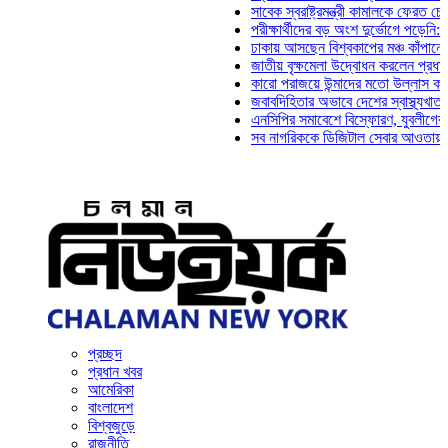
সাবেক স্বরাষ্ট্রমন্ত্রী কামালকে ফেরত চেয়ে দিল্
পরীক্ষার্থীদের বড় অংশ দুর্ভোগে পড়েনি: ড. মাহ্‌
ঢাকায় আসছেন বিশ্বকাপের মঞ্চ কাঁপানো সেই সঞ্
জাতীয় বৃক্ষমেলা উদ্বোধন করলেন প্রধানমন্ত্রী
কারো পরাজয়ে উন্মাদের মতো উল্লাস করতে হয় ন
জবাবদিহিতার অভাবে দেশের স্বাস্থ্যখাত নানা স
এনসিপির সমাবেশে বিস্ফোরণ, যুবলীগের দুই নেতা
সব নাগরিককে ডিজিটাল সেবার আওতায় আনতে হবে:
প্রচ্ছদ
প্রধান খবর
আমেরিকা
বাংলাদেশ
বিশ্বজুড়ে
রাজনীতি