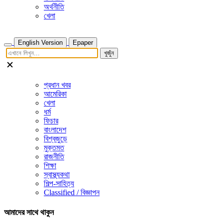
অর্থনীতি
খেলা
English Version
Epaper
খুজুঁন
প্রধান খবর
আমেরিকা
খেলা
ধর্ম
ফিচার
বাংলাদেশ
বিশ্বজুড়ে
মুক্তমত
রাজনীতি
শিক্ষা
স্বাস্থ্যকথা
শিল্প-সাহিত্য
Classified / বিজ্ঞাপন
আমাদের সাথে থাকুন