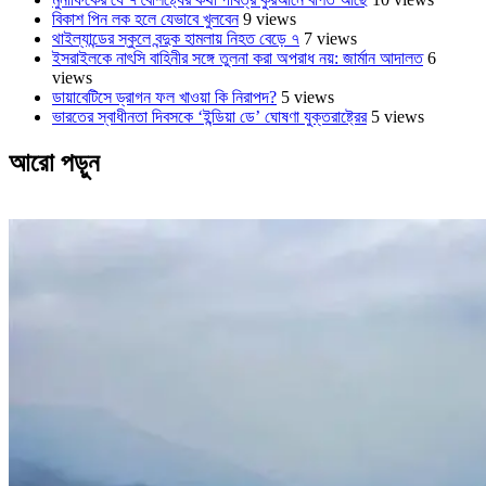
বিকাশ পিন লক হলে যেভাবে খুলবেন
9 views
থাইল্যান্ডের স্কুলে বন্দুক হামলায় নিহত বেড়ে ৭
7 views
ইসরাইলকে নাৎসি বাহিনীর সঙ্গে তুলনা করা অপরাধ নয়: জার্মান আদালত
6
views
ডায়াবেটিসে ড্রাগন ফল খাওয়া কি নিরাপদ?
5 views
ভারতের স্বাধীনতা দিবসকে ‘ইন্ডিয়া ডে’ ঘোষণা যুক্তরাষ্ট্রের
5 views
আরো পড়ুন